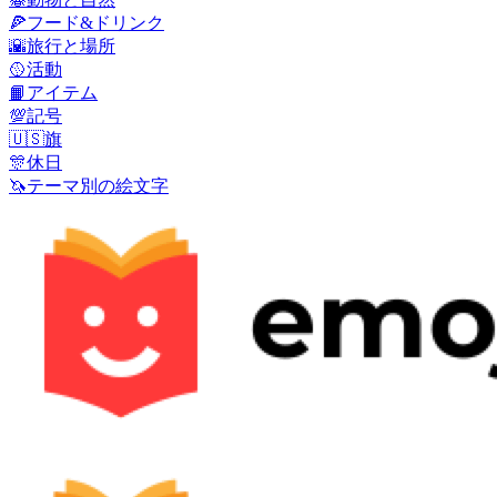
🍕
フード&ドリンク
🌇
旅行と場所
🥎
活動
📙
アイテム
💯
記号
🇺🇸
旗
🎊
休日
🦄
テーマ別の絵文字