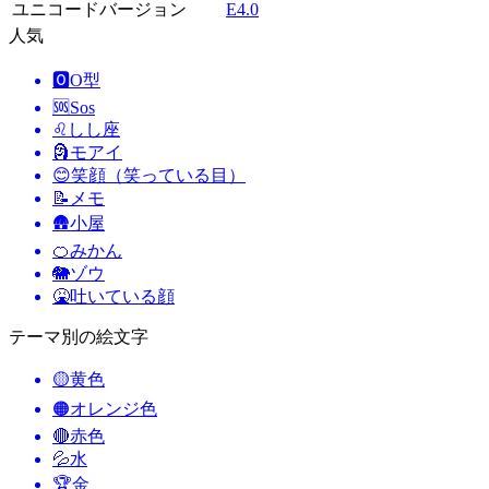
ユニコードバージョン
E4.0
人気
🅾️
O型
🆘
Sos
♌
しし座
🗿
モアイ
😊
笑顔（笑っている目）
📝
メモ
🛖
小屋
🍊
みかん
🐘
ゾウ
🤮
吐いている顔
テーマ別の絵文字
🟡
黄色
🟠
オレンジ色
🔴
赤色
💦
水
🏆
金