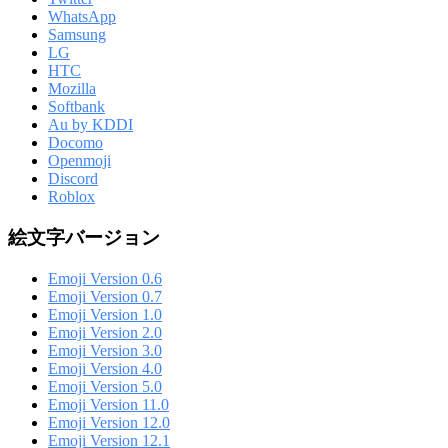
WhatsApp
Samsung
LG
HTC
Mozilla
Softbank
Au by KDDI
Docomo
Openmoji
Discord
Roblox
絵文字バージョン
Emoji Version 0.6
Emoji Version 0.7
Emoji Version 1.0
Emoji Version 2.0
Emoji Version 3.0
Emoji Version 4.0
Emoji Version 5.0
Emoji Version 11.0
Emoji Version 12.0
Emoji Version 12.1