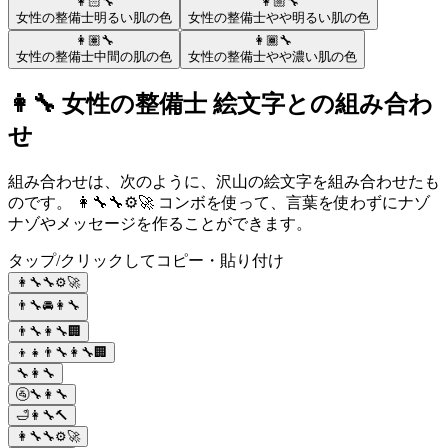
👩🏻‍🔧
👩🏼‍🔧
女性の整備士
明るい肌の色
女性の整備士
やや明るい肌の色
👩🏽‍🔧
👩🏾‍🔧
女性の整備士
中間の肌の色
女性の整備士
やや濃い肌の色
👩‍🔧 女性の整備士 絵文字との組み合わ
せ
組み合わせは、次のように、沢山の絵文字を組み合わせたも
のです。 👩‍🔧🔧⚙️🚀 コンボを使って、言葉を使わずにナゾ
ナゾやメッセージを作ることができます。
タップ/クリックしてコピー・貼り付け
👩‍🔧🔧⚙️🚀
👨‍🔧🚘👩‍🔧
👨‍🔧👩‍🔧🏢
👦👧👨‍🔧👩‍🔧🏢
🔧👩‍🔧
🚰🔧👩‍🔧
🛁👩‍🔧🔨
👩‍🔧🔧⚙️🚀