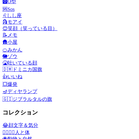
🅾️
O型
🆘
Sos
♌
しし座
🗿
モアイ
😊
笑顔（笑っている目）
📝
メモ
🛖
小屋
🍊
みかん
🐘
ゾウ
🤮
吐いている顔
🇩🇲
ドミニカ国旗
👍
いいね
💥
爆発
🪔
ディヤランプ
🇬🇮
ジブラルタルの旗
コレクション
😂
顔文字＆気分
👩‍❤️‍💋‍👨
人と体
🐝
動物と自然