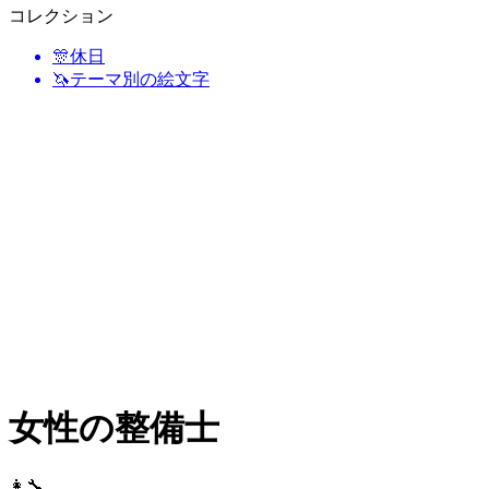
コレクション
🎊
休日
🦄
テーマ別の絵文字
女性の整備士
👩‍🔧