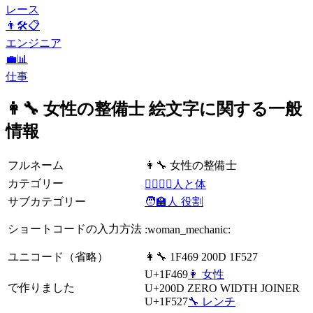
レース
👨🛠📋
エンジニア
💼📊
仕事
👩‍🔧 女性の整備士 絵文字に関する一般
情報
フルネーム
👩‍🔧 女性の整備士
カテゴリー
👩‍❤️‍💋‍👨人と体
サブカテゴリー
🧑‍🏫人 役割
ショートコードの入力方法
:woman_mechanic:
ユニコード（省略）
👩‍🔧 1F469 200D 1F527
U+1F469
👩 女性
で作りました
U+200D
ZERO WIDTH JOINER
U+1F527
🔧 レンチ