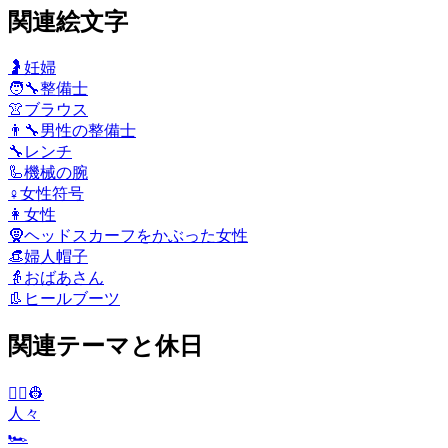
関連絵文字
🤰
妊婦
🧑‍🔧
整備士
👚
ブラウス
👨‍🔧
男性の整備士
🔧
レンチ
🦾
機械の腕
♀️
女性符号
👩
女性
🧕
ヘッドスカーフをかぶった女性
👒
婦人帽子
👵
おばあさん
👢
ヒールブーツ
関連テーマと休日
👨‍✈️👷
人々
🏎