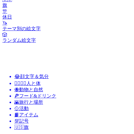
旗
🎊
休日
🦄
テーマ別の絵文字
🎲
ランダム絵文字
😂
顔文字＆気分
👩‍❤️‍💋‍👨
人と体
🐝
動物と自然
🍕
フード&ドリンク
🌇
旅行と場所
🥎
活動
📙
アイテム
💯
記号
🇺🇸
旗