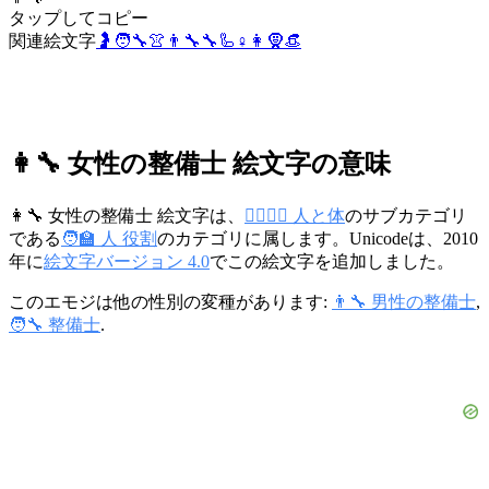
タップしてコピー
関連絵文字
🤰
🧑‍🔧
👚
👨‍🔧
🔧
🦾
♀️
👩
🧕
👒
👩‍🔧 女性の整備士 絵文字の意味
👩‍🔧 女性の整備士 絵文字は、
👩‍❤️‍💋‍👨 人と体
のサブカテゴリ
である
🧑‍🏫 人 役割
のカテゴリに属します。Unicodeは、2010
年に
絵文字バージョン 4.0
でこの絵文字を追加しました。
このエモジは他の性別の変種があります:
👨‍🔧 男性の整備士
,
🧑‍🔧 整備士
.