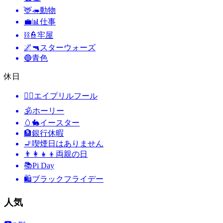
🦌🦔
動物
💼📊
仕事
⛓️👮
牢屋
🌌🔫
スターウォーズ
🔵
青色
休日
🙆‍♂️
エイプリルフール
🕉
ホーリー
🥚🐇
イースター
🏦
銀行休暇
🚬
喫煙日はありません
👨‍👩‍👧‍👦
両親の日
📚
Pi Day
🛍
ブラックフライデー
人気