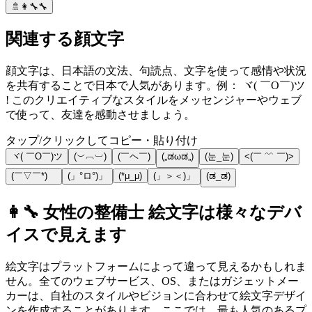
🚿👩‍🔧🔧
関連する顔文字
顔文字は、日本語の文法、句読点、文字を使って感情や状況
を共有することで日本で人気があります。例： ヾ( ￣O￣)ツ
! このクリエイティブなスタイルをメッセンジャーやウェブ
で使って、友達を感動させましょう。
タップ/クリックしてコピー・貼り付け
ヾ( ￣O￣)ツ
(︶︹︺)
(￣ヘ￣)
(„ಡωಡ„)
(눈_눈)
<(￣ ﹌ ￣)>
(￣▽￣*)ゞ
(」°ロ°)」
(*μ_μ)
(」＞＜)」
(ಡ_ಡ)
👩‍🔧 女性の整備士 絵文字は様々なデバ
イスで見えます
絵文字はプラットフォームによって違って見えるかもしれま
せん。全てのウェブサービス、OS、またはガジェットメー
カーは、自社のスタイルやビジョンに合わせて絵文字デザイ
ンを作成することがあります。ここでは、最も人気のあるプ