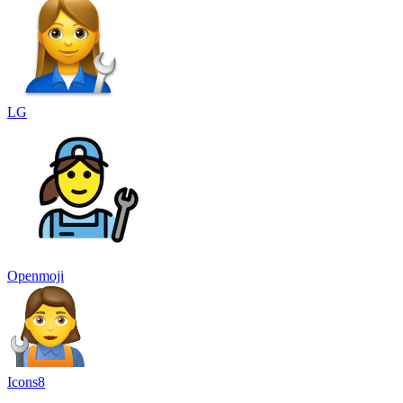
LG
Openmoji
Icons8