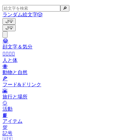
🔎
ランダム絵文字
🎲
🌙
💡
🌙
💡
😂
顔文字＆気分
👩‍❤️‍💋‍👨
人と体
🐝
動物と自然
🍕
フード&ドリンク
🌇
旅行と場所
🥎
活動
📙
アイテム
💯
記号
🇺🇸