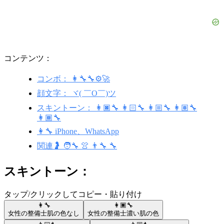
コンテンツ：
コンボ： 👩‍🔧🔧⚙️🚀
顔文字： ヾ( ￣O￣)ツ
スキントーン： 👩🏿‍🔧 👩🏻‍🔧 👩🏼‍🔧 👩🏽‍🔧
👩🏾‍🔧
👩‍🔧 iPhone、WhatsApp
関連🤰 🧑‍🔧 👚 👨‍🔧 🔧
スキントーン：
タップ/クリックしてコピー・貼り付け
👩‍🔧
👩🏿‍🔧
女性の整備士
肌の色なし
女性の整備士
濃い肌の色