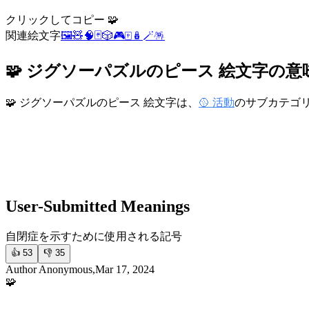
クリックしてコピー 🧩
関連絵文字
🖼️
🧸
🧠
🃏
🎲
🎮
🀄
🪆
🪄
🪅
🧩 ジグソーパズルのピース 絵文字の意
🧩 ジグソーパズルのピース 絵文字は、
🥎 活動
のサブカテゴ
User-Submitted Meanings
自閉症を示すために使用される記号
👍
53
👎
35
Author Anonymous,Mar 17, 2024
🧩