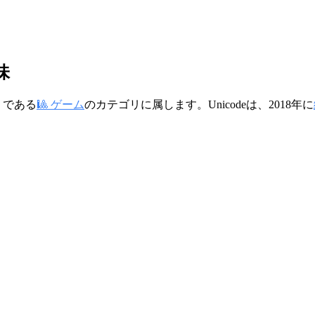
味
リである
🎱 ゲーム
のカテゴリに属します。Unicodeは、2018年に