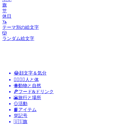
旗
🎊
休日
🦄
テーマ別の絵文字
🎲
ランダム絵文字
😂
顔文字＆気分
👩‍❤️‍💋‍👨
人と体
🐝
動物と自然
🍕
フード&ドリンク
🌇
旅行と場所
🥎
活動
📙
アイテム
💯
記号
🇺🇸
旗