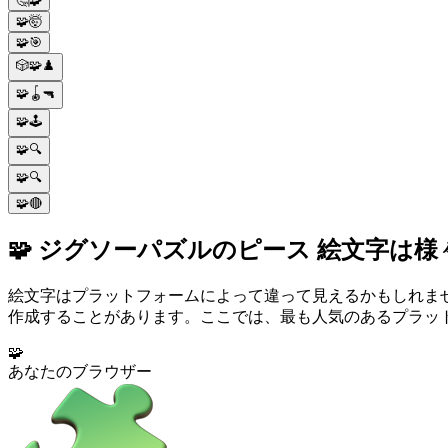
🤔🧩
🧩🤯
🧩🎯
🎲🧩♟️
🧩🪀🔫
🧩🕹️
🧩🔍
🧩🔍
🧩🔴
🧩 ジグソーパズルのピース 絵文字は
絵文字はプラットフォームによって違って見えるかもしれま
作成することがあります。ここでは、最も人気のあるプラット
🧩
あなたのブラウザー