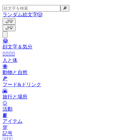
🔎
ランダム絵文字
🎲
🌙
💡
🌙
💡
😂
顔文字＆気分
👩‍❤️‍💋‍👨
人と体
🐝
動物と自然
🍕
フード&ドリンク
🌇
旅行と場所
🥎
活動
📙
アイテム
💯
記号
🇺🇸