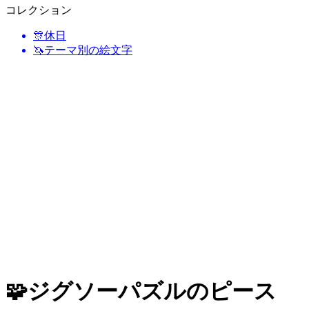
コレクション
🎊
休日
🦄
テーマ別の絵文字
🧩
ジグソーパズルのピース