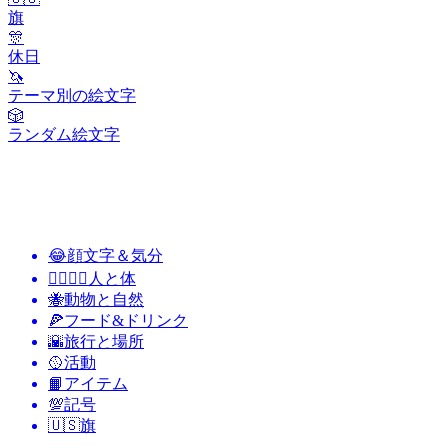
旗
🎊
休日
🦄
テーマ別の絵文字
🎲
ランダム絵文字
😂
顔文字＆気分
👩‍❤️‍💋‍👨
人と体
🐝
動物と自然
🍕
フード&ドリンク
🌇
旅行と場所
🥎
活動
📙
アイテム
💯
記号
🇺🇸
旗