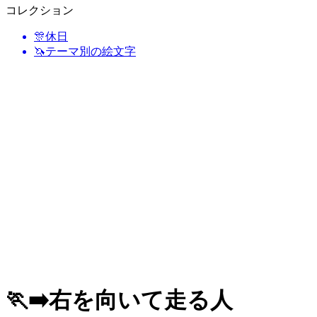
コレクション
🎊
休日
🦄
テーマ別の絵文字
🏃‍➡️
右を向いて走る人