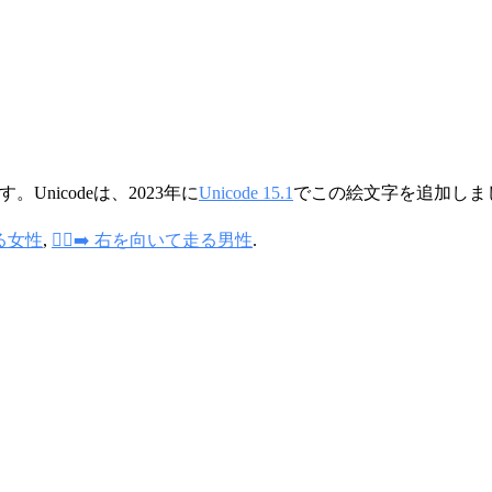
Unicodeは、2023年に
Unicode 15.1
でこの絵文字を追加しま
走る女性
,
🏃‍♂️‍➡️ 右を向いて走る男性
.