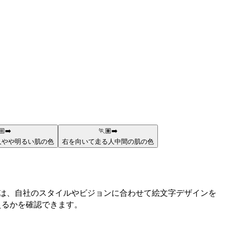
🏼‍➡️
🏃🏽‍➡️
人
やや明るい肌の色
右を向いて走る人
中間の肌の色
ーは、自社のスタイルやビジョンに合わせて絵文字デザインを
見えるかを確認できます。