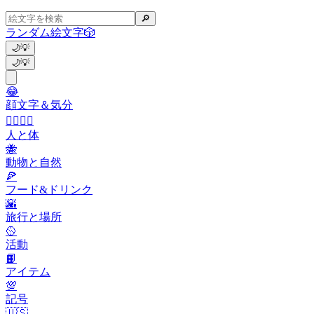
🔎
ランダム絵文字
🎲
🌙
💡
🌙
💡
😂
顔文字＆気分
👩‍❤️‍💋‍👨
人と体
🐝
動物と自然
🍕
フード&ドリンク
🌇
旅行と場所
🥎
活動
📙
アイテム
💯
記号
🇺🇸