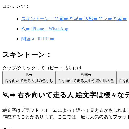
コンテンツ：
スキントーン： 🏃🏾‍➡️ 🏃🏿‍➡️ 🏃🏻‍➡️ 🏃🏼‍➡️ 🏃🏽‍➡️
🏃‍➡️ iPhone、WhatsApp
関連🚶 🏃‍♂️ 🏃‍♀️ ➡️
スキントーン：
タップ/クリックしてコピー・貼り付け
🏃‍➡️
🏃🏾‍➡️
右を向いて走る人
肌の色なし
右を向いて走る人
やや濃い肌の色
右を
🏃‍➡️ 右を向いて走る人 絵文字は様々
絵文字はプラットフォームによって違って見えるかもしれま
作成することがあります。ここでは、最も人気のあるプラットフ