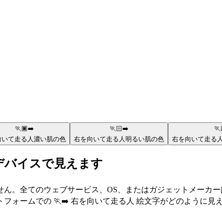
🏃🏿‍➡️
🏃🏻‍➡️
🏃
向いて走る人
濃い肌の色
右を向いて走る人
明るい肌の色
右を向いて走る
なデバイスで見えます
せん。全てのウェブサービス、OS、またはガジェットメーカ
ォームでの 🏃‍➡️ 右を向いて走る人 絵文字がどのように