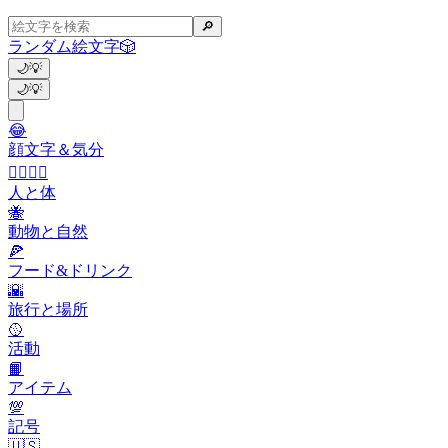
🔎
ランダム絵文字
🎲
🌙
💡
🌙
💡
😂
顔文字＆気分
👩‍❤️‍💋‍👨
人と体
🐝
動物と自然
🍕
フード&ドリンク
🌇
旅行と場所
🥎
活動
📙
アイテム
💯
記号
🇺🇸