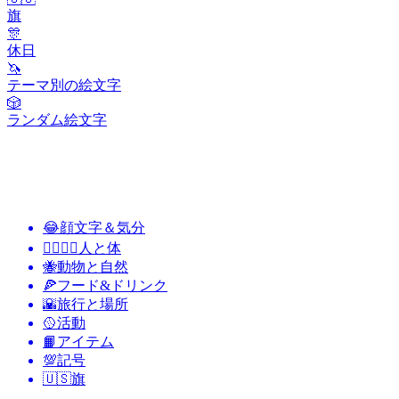
旗
🎊
休日
🦄
テーマ別の絵文字
🎲
ランダム絵文字
😂
顔文字＆気分
👩‍❤️‍💋‍👨
人と体
🐝
動物と自然
🍕
フード&ドリンク
🌇
旅行と場所
🥎
活動
📙
アイテム
💯
記号
🇺🇸
旗