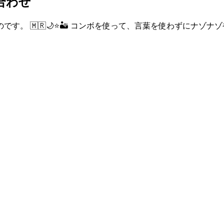
合わせ
。 🇲🇷🌙⭐🏜️ コンボを使って、言葉を使わずにナゾ