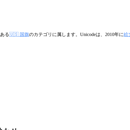
ある
🇺🇸 国旗
のカテゴリに属します。Unicodeは、2010年に
絵