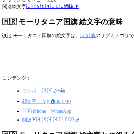
関連絵文字
🇪🇭
🇸🇳
🇲🇱
🇩🇿
🍥
🈳
🏂
🇲🇷 モーリタニア国旗 絵文字の意味
🇲🇷 モーリタニア国旗の絵文字は、
🇺🇸 旗
のサブカテゴリで
コンテンツ：
コンボ： 🇲🇷🌙⭐🏜️
顔文字： My 🏠 is 🇲🇷
🇲🇷 iPhone、WhatsApp
関連🇪🇭 🇸🇳 🇲🇱 🇩🇿 🍥