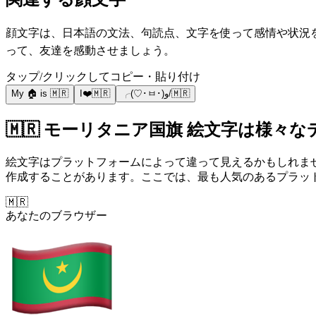
顔文字は、日本語の文法、句読点、文字を使って感情や状況を共有
って、友達を感動させましょう。
タップ/クリックしてコピー・貼り付け
My 🏠 is 🇲🇷
I❤️🇲🇷
╭(♡･ㅂ･)و/🇲🇷
🇲🇷 モーリタニア国旗 絵文字は様々
絵文字はプラットフォームによって違って見えるかもしれま
作成することがあります。ここでは、最も人気のあるプラットフ
🇲🇷
あなたのブラウザー