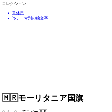
コレクション
🎊
休日
🦄
テーマ別の絵文字
🇲🇷
モーリタニア国旗
クリックしてコピー 🇲🇷