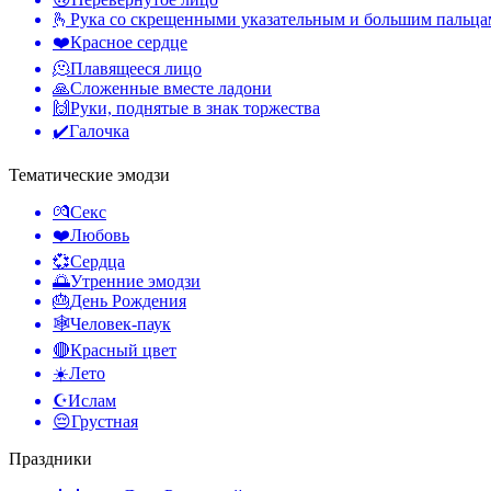
🫰
Рука со скрещенными указательным и большим пальц
❤️
Красное сердце
🫠
Плавящееся лицо
🙏
Сложенные вместе ладони
🙌
Руки, поднятые в знак торжества
✔️
Галочка
Тематические эмодзи
💏
Секс
❤️
Любовь
💞
Сердца
🌅
Утренние эмодзи
🎂
День Рождения
🕸️
Человек-паук
🔴
Красный цвет
☀️
Лето
☪️
Ислам
😔
Грустная
Праздники