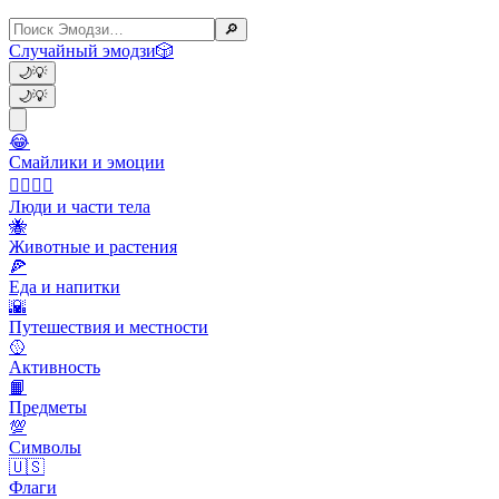
🔎
Случайный эмодзи
🎲
🌙
💡
🌙
💡
😂
Смайлики и эмоции
👩‍❤️‍💋‍👨
Люди и части тела
🐝
Животные и растения
🍕
Еда и напитки
🌇
Путешествия и местности
🥎
Активность
📙
Предметы
💯
Символы
🇺🇸
Флаги