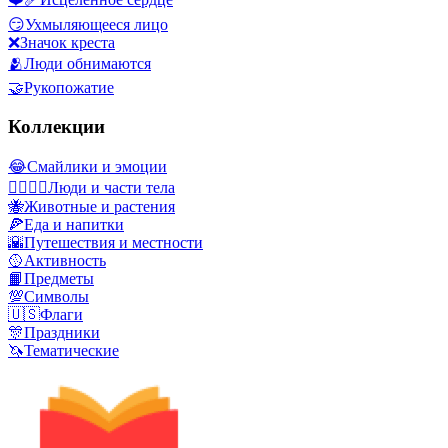
😏
Ухмыляющееся лицо
❌
Значок креста
🫂
Люди обнимаются
🤝
Рукопожатие
Коллекции
😂
Смайлики и эмоции
👩‍❤️‍💋‍👨
Люди и части тела
🐝
Животные и растения
🍕
Еда и напитки
🌇
Путешествия и местности
🥎
Активность
📙
Предметы
💯
Символы
🇺🇸
Флаги
🎊
Праздники
🦄
Тематические