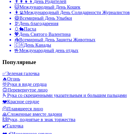
👨‍👩‍👧‍👦
День Родителей
🐱
Международный День Кошек
👩‍💻
Международный День Солидарности Журналистов
😄
Всемирный День Улыбки
🦃
День благодарения
🥚🐇
Пасха
💖
День Святого Валентина
🦓
Всемирный День Защиты Животных
🇨🇦
День Канады
🤟
Международный день отдых
Популярные
✅
Зеленая галочка
🔥
Огонь
🫶
Руки в виде сердца
🙃
Перевернутое лицо
🫰
Рука со скрещенными указательным и большим пальцами
❤️
Красное сердце
🫠
Плавящееся лицо
🙏
Сложенные вместе ладони
🙌
Руки, поднятые в знак торжества
✔️
Галочка
❤️‍🩹
Исцеленное сердце