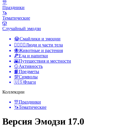
🎊
Праздники
🦄
Тематические
🎲
Случайный эмодзи
😂
Смайлики и эмоции
👩‍❤️‍💋‍👨
Люди и части тела
🐝
Животные и растения
🍕
Еда и напитки
🌇
Путешествия и местности
🥎
Активность
📙
Предметы
💯
Символы
🇺🇸
Флаги
Коллекции
🎊
Праздники
🦄
Тематические
Версия Эмодзи 17.0