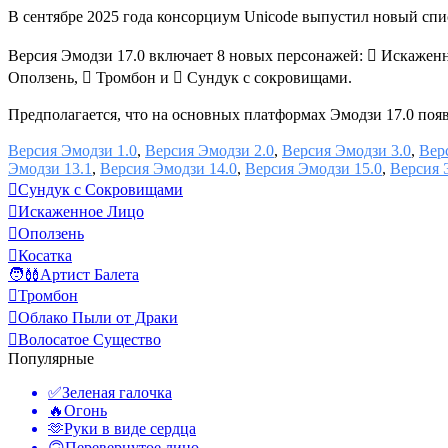
В сентябре 2025 года консорциум Unicode выпустил новый спис
Версия Эмодзи 17.0 включает 8 новых персонажей: 🫪 Искаженное
Оползень, 🪊 Тромбон и 🪎 Сундук с сокровищами.
Предполагается, что на основных платформах Эмодзи 17.0 появя
Версия Эмодзи 1.0
,
Версия Эмодзи 2.0
,
Версия Эмодзи 3.0
,
Вер
Эмодзи 13.1
,
Версия Эмодзи 14.0
,
Версия Эмодзи 15.0
,
Версия 
🪎
Сундук с Сокровищами
🫪
Искаженное Лицо
🛘
Оползень
🫍
Косатка
🧑‍🩰
Артист Балета
🪊
Тромбон
🫯
Облако Пыли от Драки
🫈
Волосатое Существо
Популярные
✅
Зеленая галочка
🔥
Огонь
🫶
Руки в виде сердца
🙃
Перевернутое лицо