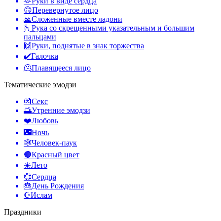
🫶
Руки в виде сердца
🙃
Перевернутое лицо
🙏
Сложенные вместе ладони
🫰
Рука со скрещенными указательным и большим
пальцами
🙌
Руки, поднятые в знак торжества
✔️
Галочка
🫠
Плавящееся лицо
Тематические эмодзи
💏
Секс
🌅
Утренние эмодзи
❤️
Любовь
🌃
Ночь
🕸️
Человек-паук
🔴
Красный цвет
☀️
Лето
💞
Сердца
🎂
День Рождения
☪️
Ислам
Праздники