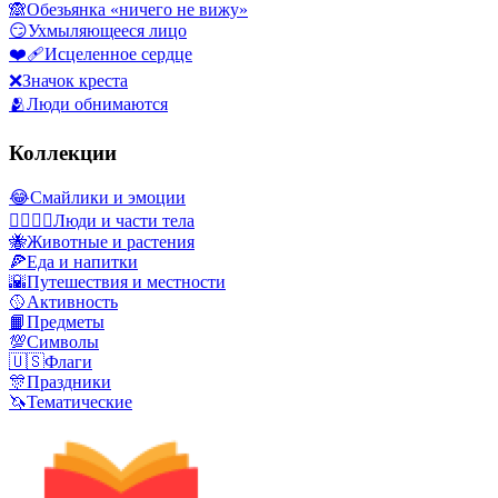
🙈
Обезьянка «ничего не вижу»
😏
Ухмыляющееся лицо
❤️‍🩹
Исцеленное сердце
❌
Значок креста
🫂
Люди обнимаются
Коллекции
😂
Смайлики и эмоции
👩‍❤️‍💋‍👨
Люди и части тела
🐝
Животные и растения
🍕
Еда и напитки
🌇
Путешествия и местности
🥎
Активность
📙
Предметы
💯
Символы
🇺🇸
Флаги
🎊
Праздники
🦄
Тематические