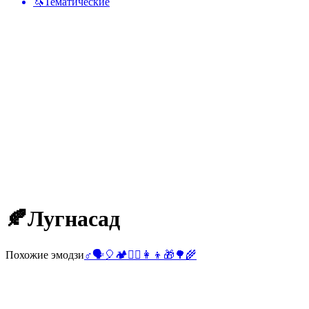
🦄
Тематические
🍂
Лугнасад
Похожие эмодзи
♂️
🗣️
🎈
🏕️
🧎‍♂️
👩
👦
🎁
🌳
🌾