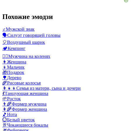
Похожие эмодзи
♂️
Мужской знак
🗣️
Силуэт говорящей головы
🎈
Воздушный шарик
🏕️
Кемпинг
🧎‍♂️
Мужчина на коленях
👩
Женщина
👦
Мальчик
🎁
Подарок
🌳
Дерево
🌾
Рисовые колосья
👩‍👧‍👦
Семья из матери, сына и дочери
💃
Танцующая женщина
🌱
Росток
👨‍🌾
Фермер мужчина
👩‍🌾
Фермер женщина
🎵
Нота
💮
Белый цветок
🥂
Чокающиеся бокалы
🎆
Фейерверк