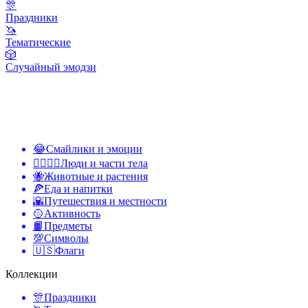
🎊
Праздники
🦄
Тематические
🎲
Случайный эмодзи
😂
Смайлики и эмоции
👩‍❤️‍💋‍👨
Люди и части тела
🐝
Животные и растения
🍕
Еда и напитки
🌇
Путешествия и местности
🥎
Активность
📙
Предметы
💯
Символы
🇺🇸
Флаги
Коллекции
🎊
Праздники