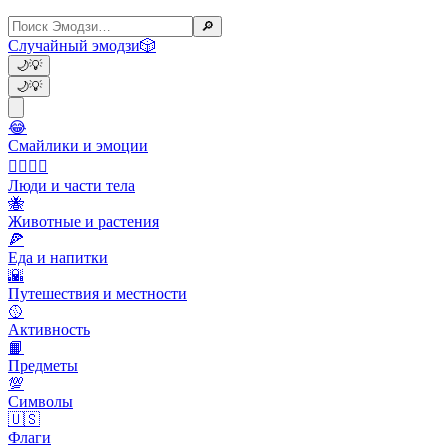
🔎
Случайный эмодзи
🎲
🌙
💡
🌙
💡
😂
Смайлики и эмоции
👩‍❤️‍💋‍👨
Люди и части тела
🐝
Животные и растения
🍕
Еда и напитки
🌇
Путешествия и местности
🥎
Активность
📙
Предметы
💯
Символы
🇺🇸
Флаги