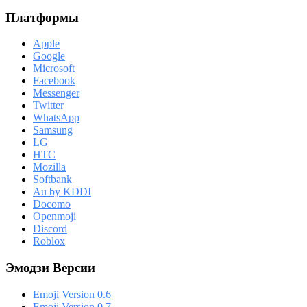
Платформы
Apple
Google
Microsoft
Facebook
Messenger
Twitter
WhatsApp
Samsung
LG
HTC
Mozilla
Softbank
Au by KDDI
Docomo
Openmoji
Discord
Roblox
Эмодзи Версии
Emoji Version 0.6
Emoji Version 0.7