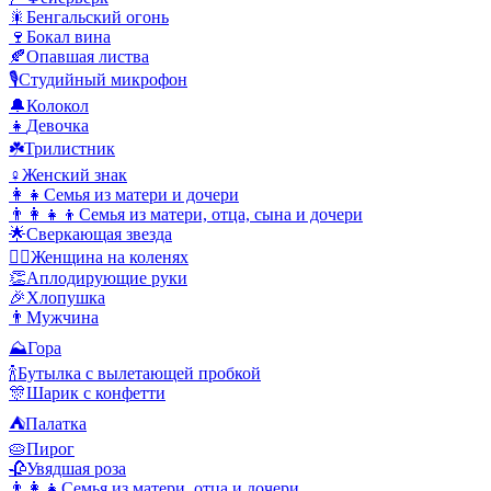
🎇
Бенгальский огонь
🍷
Бокал вина
🍂
Опавшая листва
🎙️
Студийный микрофон
🔔
Колокол
👧
Девочка
☘️
Трилистник
♀️
Женский знак
👩‍👧
Семья из матери и дочери
👨‍👩‍👧‍👦
Семья из матери, отца, сына и дочери
🌟
Сверкающая звезда
🧎‍♀️
Женщина на коленях
👏
Аплодирующие руки
🎉
Хлопушка
👨
Мужчина
⛰️
Гора
🍾
Бутылка с вылетающей пробкой
🎊
Шарик с конфетти
⛺
Палатка
🥧
Пирог
🥀
Увядшая роза
👨‍👩‍👧
Семья из матери, отца и дочери