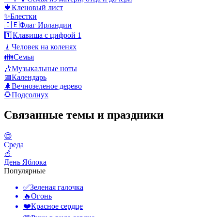
🍁
Кленовый лист
✨
Блестки
🇮🇪
Флаг Ирландии
1️⃣
Клавиша с цифрой 1
🧎
Человек на коленях
👪
Семья
🎶
Музыкальные ноты
📅
Календарь
🌲
Вечнозеленое дерево
🌻
Подсолнух
Связанные темы и праздники
😌
Среда
🍎
День Яблока
Популярные
✅
Зеленая галочка
🔥
Огонь
❤️
Красное сердце