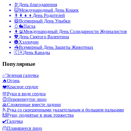
🦃
День благодарения
🐱
Международный День Кошек
👨‍👩‍👧‍👦
День Родителей
😄
Всемирный День Улыбки
🥚🐇
Пасха
👩‍💻
Международный День Солидарности Журналистов
💖
День Святого Валентина
🎃
Хэллоуин
🦓
Всемирный День Защиты Животных
🇨🇦
День Канады
Популярные
✅
Зеленая галочка
🔥
Огонь
❤️
Красное сердце
🫶
Руки в виде сердца
🙃
Перевернутое лицо
🙏
Сложенные вместе ладони
🫰
Рука со скрещенными указательным и большим пальцами
🙌
Руки, поднятые в знак торжества
✔️
Галочка
🫠
Плавящееся лицо