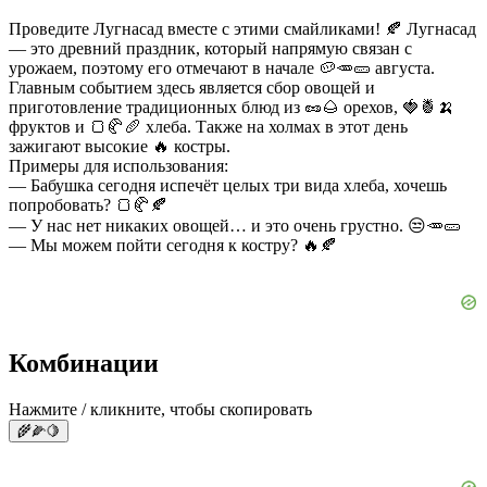
Проведите Лугнасад вместе с этими смайликами! 🍂 Лугнасад
— это древний праздник, который напрямую связан с
урожаем, поэтому его отмечают в начале 🥔🥕🥒 августа.
Главным событием здесь является сбор овощей и
приготовление традиционных блюд из 🥜🌰 орехов, 🍓🍍🍌
фруктов и 🍞🥐🥖 хлеба. Также на холмах в этот день
зажигают высокие 🔥 костры.
Примеры для использования:
— Бабушка сегодня испечёт целых три вида хлеба, хочешь
попробовать? 🍞🥐🍂
— У нас нет никаких овощей… и это очень грустно. 😒🥕🥒
— Мы можем пойти сегодня к костру? 🔥🍂
Комбинации
Нажмите / кликните, чтобы скопировать
🌾🌽🍋