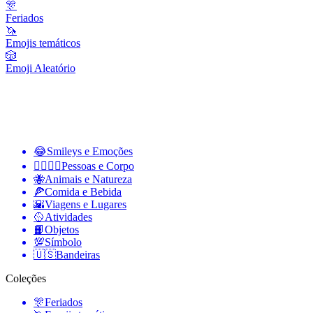
🎊
Feriados
🦄
Emojis temáticos
🎲
Emoji Aleatório
😂
Smileys e Emoções
👩‍❤️‍💋‍👨
Pessoas e Corpo
🐝
Animais e Natureza
🍕
Comida e Bebida
🌇
Viagens e Lugares
🥎
Atividades
📙
Objetos
💯
Símbolo
🇺🇸
Bandeiras
Coleções
🎊
Feriados