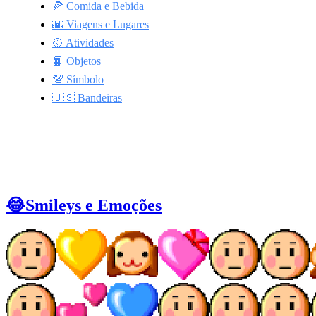
🍕 Comida e Bebida
🌇 Viagens e Lugares
🥎 Atividades
📙 Objetos
💯 Símbolo
🇺🇸 Bandeiras
😂Smileys e Emoções