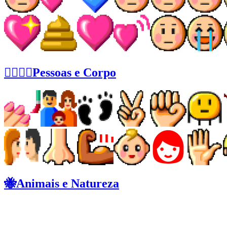
👩‍❤️‍💋‍👨Pessoas e Corpo
🐝Animais e Natureza