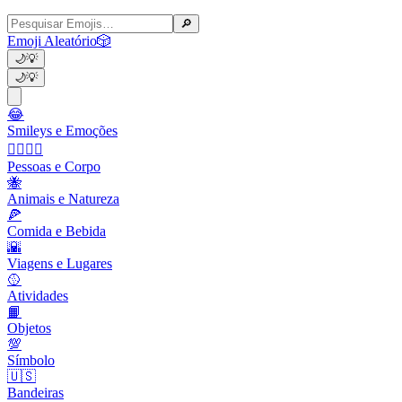
🔎
Emoji Aleatório
🎲
🌙
💡
🌙
💡
😂
Smileys e Emoções
👩‍❤️‍💋‍👨
Pessoas e Corpo
🐝
Animais e Natureza
🍕
Comida e Bebida
🌇
Viagens e Lugares
🥎
Atividades
📙
Objetos
💯
Símbolo
🇺🇸
Bandeiras