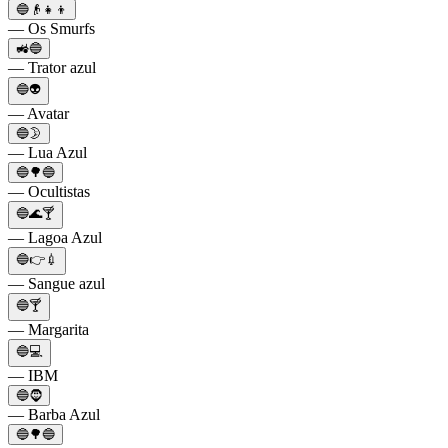
🔵👴👧👦
— Os Smurfs
🚜🔵
— Trator azul
🔵👽
— Avatar
🔵🌛
— Lua Azul
🔵🌳🔵
— Ocultistas
🔵🌊🍸
— Lagoa Azul
🔵👉💉
— Sangue azul
🔵🍸
— Margarita
🔵💻
— IBM
🔵🧔
— Barba Azul
🔵🌳🔵