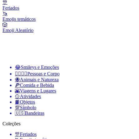
🎊
Feriados
🦄
Emojis temáticos
🎲
Emoji Aleatório
😂
Smileys e Emoções
👩‍❤️‍💋‍👨
Pessoas e Corpo
🐝
Animais e Natureza
🍕
Comida e Bebida
🌇
Viagens e Lugares
🥎
Atividades
📙
Objetos
💯
Símbolo
🇺🇸
Bandeiras
Coleções
🎊
Feriados