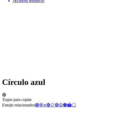
🦄
Emojis temáticos
Círculo azul
🔵
Toque para copiar
Emojis relacionados
🟣
🏵️
✳️
🔴
🎈
🟢
🟡
🟤
🏟️
⚪