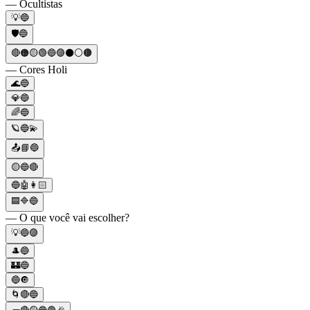
— Ocultistas
💡🔵
🛡️🔵
🔴🟠🟡🟢🔵🟣⚫️⚪️🟤
— Cores Holi
🌊🔵
💎🔵
🌈🔵
🪐🔵💫
📤📘🔵
🟡🔵🔴
🔵🤖👩🏻
🟦🔷🔵
— O que você vai escolher?
💡🔵🟣
🎩🔵
🏰🔵
🔵🔘
🌀🔴🔵