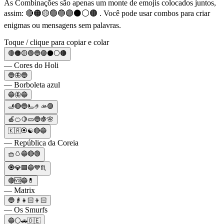
As Combinações são apenas um monte de emojis colocados juntos,
assim: 🔴🟠🟡🟢🔵🟣⚫️⚪️🟤 . Você pode usar combos para criar
enigmas ou mensagens sem palavras.
Toque / clique para copiar e colar
🔴🟠🟡🟢🔵🟣⚫️⚪️🟤
— Cores do Holi
🔵🦋🔵
— Borboleta azul
🔵🦋🔵
🫸🔴🔵🫷🤌🫴🟣
🍎🍊🍋🥒🔵🍇🌸
🇰🇷🏵️☯️🔴🔵
— República da Coreia
🧺🥚🔵🔴🟢
🧿💎🟦🔵💙♏
🔴🆚🔵💊
— Matrix
🔵👴👧🏻👦🏻
— Os Smurfs
🔵⚪🚗🇩🇪