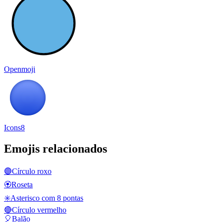
Openmoji
Icons8
Emojis relacionados
🟣
Círculo roxo
🏵️
Roseta
✳️
Asterisco com 8 pontas
🔴
Círculo vermelho
🎈
Balão