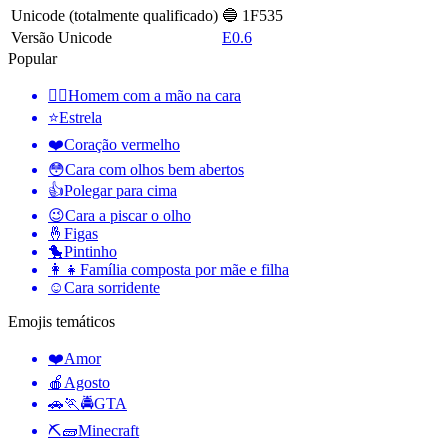
Unicode (totalmente qualificado)
🔵 1F535
Versão Unicode
E0.6
Popular
🤦‍♂️
Homem com a mão na cara
⭐
Estrela
❤️
Coração vermelho
😳
Cara com olhos bem abertos
👍
Polegar para cima
😉
Cara a piscar o olho
🤞
Figas
🐤
Pintinho
👩‍👧
Família composta por mãe e filha
☺️
Cara sorridente
Emojis temáticos
❤️
Amor
🍎
Agosto
🚗🏃🚔
GTA
⛏🧱
Minecraft