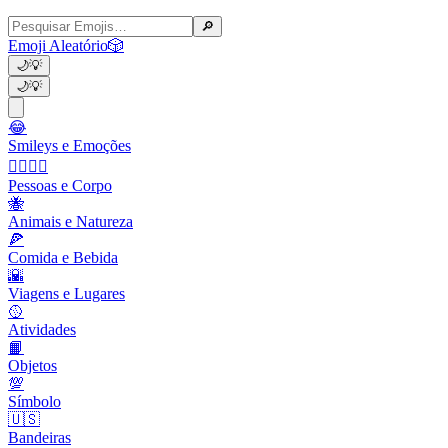
🔎
Emoji Aleatório
🎲
🌙
💡
🌙
💡
😂
Smileys e Emoções
👩‍❤️‍💋‍👨
Pessoas e Corpo
🐝
Animais e Natureza
🍕
Comida e Bebida
🌇
Viagens e Lugares
🥎
Atividades
📙
Objetos
💯
Símbolo
🇺🇸
Bandeiras