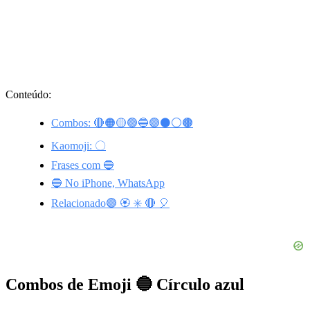
Conteúdo:
Combos: 🔴🟠🟡🟢🔵🟣⚫️⚪️🟤
Kaomoji: 〇
Frases com 🔵
🔵 No iPhone, WhatsApp
Relacionado🟣 🏵️ ✳️ 🔴 🎈
Combos de Emoji 🔵 Círculo azul