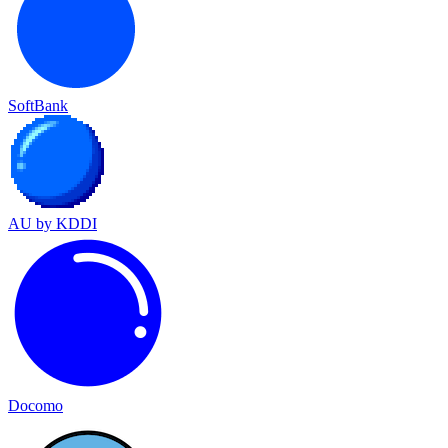
SoftBank
AU by KDDI
Docomo