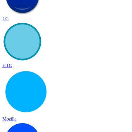
LG
HTC
Mozilla