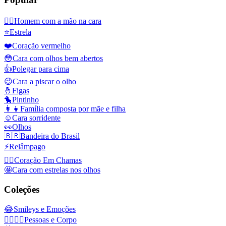
🤦‍♂️
Homem com a mão na cara
⭐
Estrela
❤️
Coração vermelho
😳
Cara com olhos bem abertos
👍
Polegar para cima
😉
Cara a piscar o olho
🤞
Figas
🐤
Pintinho
👩‍👧
Família composta por mãe e filha
☺️
Cara sorridente
👀
Olhos
🇧🇷
Bandeira do Brasil
⚡
Relâmpago
❤️‍🔥
Coração Em Chamas
🤩
Cara com estrelas nos olhos
Coleções
😂
Smileys e Emoções
👩‍❤️‍💋‍👨
Pessoas e Corpo