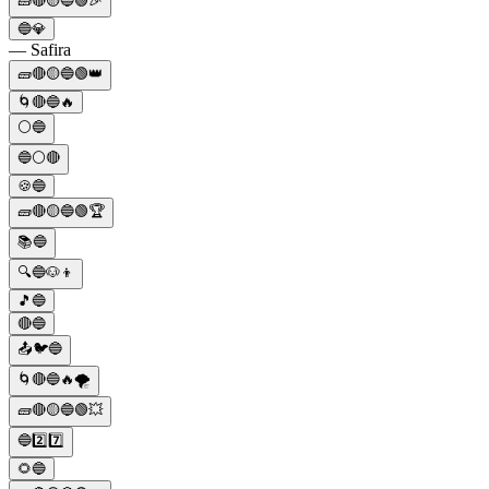
🧱🔴🟡🔵🟢🎉
🔵💎
— Safira
🧱🔴🟡🔵🟢👑
🌀🔴🔵🔥
⚪🔵
🔵⚪🔴
🍪🔵
🧱🔴🟡🔵🟢🏆
📚🔵
🔍🔵🐶👦
🎵🔵
🔴🔵
📤🐦🔵
🌀🔴🔵🔥🌪️
🧱🔴🟡🔵🟢💥
🔵2️⃣7️⃣
🌻🔵