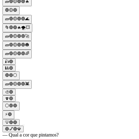
🧱🔴🟡🔵🟢🔥
🟢🟡🔵
🧱🔴🟡🔵🟢🌊
🌀🔴🔵🔥🌪️💥
🧱🔴🟡🔵🟢🚀
🧱🔴🟡🔵🟢🎃
🧱🔴🟡🔵🟢🌈
🎣🔵
🎱🔵
🔴🔵⚪
🧱🔴🟡🔵🟢👾
🎨🔵
🍄🔵
⚪🟢🔵
⚡🔵
💡🔴🔵
🔵💅🔴💎
— Qual a cor que pintamos?