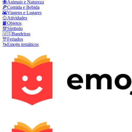
🐝
Animais e Natureza
🍕
Comida e Bebida
🌇
Viagens e Lugares
🥎
Atividades
📙
Objetos
💯
Símbolo
🇺🇸
Bandeiras
🎊
Feriados
🦄
Emojis temáticos