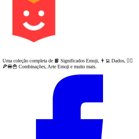
Uma coleção completa de 📙 Significados Emoji, 👨‍💻 Dados, 🙅‍♀️
🍕🍔🍟 Combinações, Arte Emoji e muito mais.