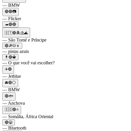
— BMW
🔵🔴📷
— Flicker
🦔🔵🔴
🇸🇹🔵🏝️⛱️🌊
— São Tomé e Príncipe
🔵🔎🐶👦
— pistas azuis
💊🔵🔱
— O que você vai escolher?
✈️🔵
— Jetblue
🚘🔵⚪
— BMW
🔵🐟
— Anchova
🇸🇴🔵⭐
— Somália, África Oriental
🔵😁
— Bluetooth