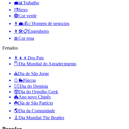
💼📊
Trabalho
💏
Sexo
🟢
Cor verde
👨‍💼💰📈
Homem de negocios
👨🛠📋
Engenheiro
🎀
Cor rosa
Feriados
👨‍👧‍👦
Dos Pais
🖐
Dia Mundial do Agradecimento
⛪️
Dia de São Jorge
🥚🐇
Páscoa
👨‍⚕️
Dia do Dentista
🤓
Dia do Orgulho Geek
🐲
Ano novo Chinês
☘️
Día de São Patrício
🌎
Dia da Comunidade
🎸
Dia Mundial The Beatles
Popular