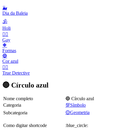
🐳
Dia da Baleia
🕉
Holi
🏳️‍🌈
Gay
🔶
Formas
🔵
Cor azul
🕵️‍♂️
True Detective
🔵 Círculo azul
Nome completo
🔵 Círculo azul
Categoria
💯Símbolo
🟡Geometria
Subcategoria
Como digitar shortcode
:blue_circle: