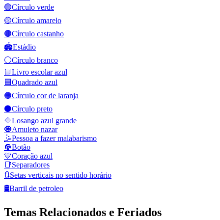
🟢
Círculo verde
🟡
Círculo amarelo
🟤
Círculo castanho
🏟️
Estádio
⚪
Círculo branco
📘
Livro escolar azul
🟦
Quadrado azul
🟠
Círculo cor de laranja
⚫
Círculo preto
🔷
Losango azul grande
🧿
Amuleto nazar
🤹
Pessoa a fazer malabarismo
🔘
Botão
💙
Coração azul
📑
Separadores
🔃
Setas verticais no sentido horário
🛢️
Barril de petroleo
Temas Relacionados e Feriados