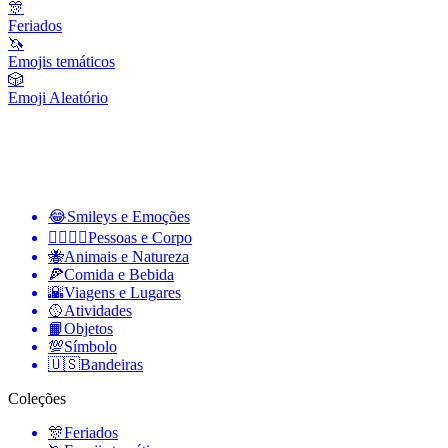
🎊
Feriados
🦄
Emojis temáticos
🎲
Emoji Aleatório
😂
Smileys e Emoções
👩‍❤️‍💋‍👨
Pessoas e Corpo
🐝
Animais e Natureza
🍕
Comida e Bebida
🌇
Viagens e Lugares
🥎
Atividades
📙
Objetos
💯
Símbolo
🇺🇸
Bandeiras
Coleções
🎊
Feriados