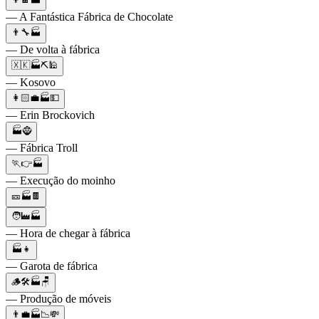
— A Fantástica Fábrica de Chocolate
👨‍🔧🏭
— De volta à fábrica
🇽🇰🏭⛏️🕌
— Kosovo
👩🏻💼🏭💵
— Erin Brockovich
🏭🧌
— Fábrica Troll
🏃👉🏭
— Execução do moinho
🎫🏭🍫
🧑‍🏭🏭
— Hora de chegar à fábrica
🏭👧
— Garota de fábrica
🪵🛠🏭🪑
— Produção de móveis
👨‍💼🏭📉💸