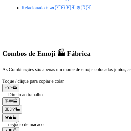
Relacionado👩‍🏭 🇪🇭 🇧🇭 ⚙️ 🇬🇭
Combos de Emoji 🏭 Fábrica
As Combinações são apenas um monte de emojis colocados juntos, a
Toque / clique para copiar e colar
✅👉🏭
— Direito ao trabalho
🏗️🚧🏭
👷🏻‍♀️💡🏭
🐒💼🏭
— negócio de macaco
👦🍫🏭