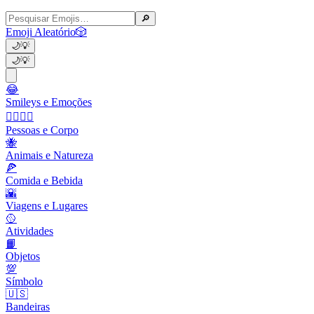
🔎
Emoji Aleatório
🎲
🌙
💡
🌙
💡
😂
Smileys e Emoções
👩‍❤️‍💋‍👨
Pessoas e Corpo
🐝
Animais e Natureza
🍕
Comida e Bebida
🌇
Viagens e Lugares
🥎
Atividades
📙
Objetos
💯
Símbolo
🇺🇸
Bandeiras