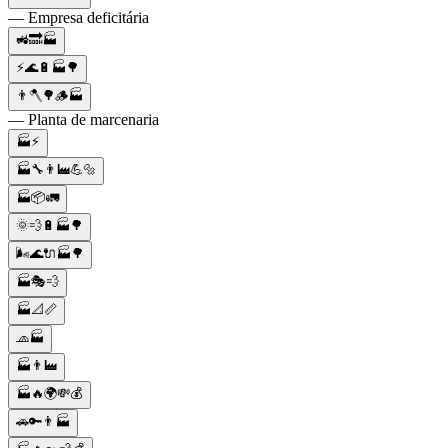
— Empresa deficitária
🚜🔜🏭
⚡🌊🔋🏭🌳
👨🪓🌳🪵🏭
— Planta de marcenaria
🏭⚡
🏭🔧👨‍🏭💪🔩
🏭📦🚛
🌞💨🔋🏭🌳
🌬️🌊🔌🏭🌳
🏭🎭💨
🏭📐📏
🧢🏭
🏭👨‍🏭
🏭🔥🌍💸💰
🚗🔑👨🏭