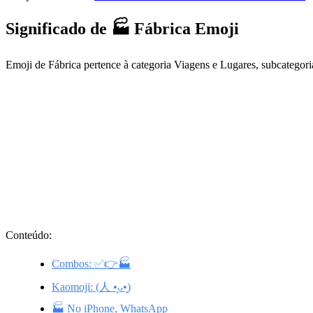
Significado de 🏭 Fábrica Emoji
Emoji de Fábrica pertence à categoria Viagens e Lugares, subcategor
Conteúdo:
Combos: ✅👉🏭
Kaomoji: (人 •͈ᴗ•͈)
🏭 No iPhone, WhatsApp