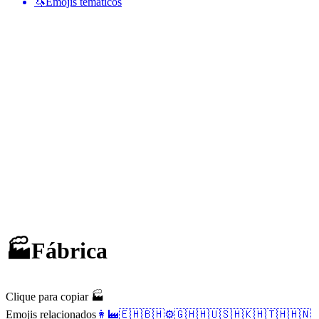
🦄
Emojis temáticos
🏭
Fábrica
Clique para copiar 🏭
Emojis relacionados
👩‍🏭
🇪🇭
🇧🇭
⚙️
🇬🇭
🇭🇺
🇸🇭
🇰🇭
🇹🇭
🇭🇳