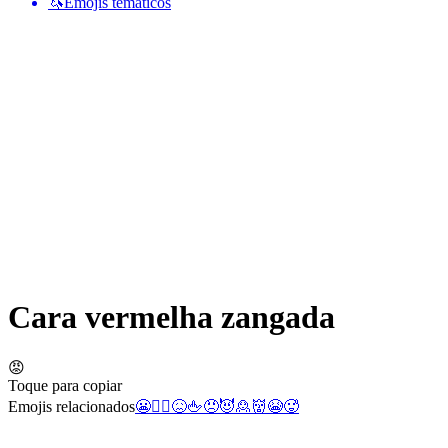
🦄
Emojis temáticos
Cara vermelha zangada
😡
Toque para copiar
Emojis relacionados
😬
🙎‍♀️
😖
🖕
😠
😈
🙎
👹
😭
🥵