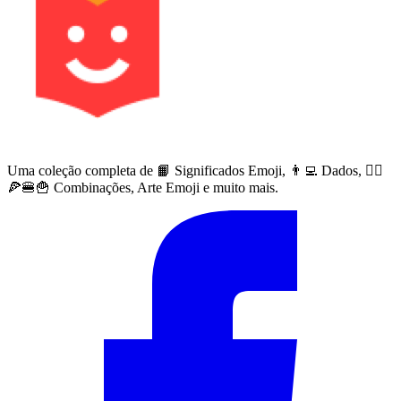
Uma coleção completa de 📙 Significados Emoji, 👨‍💻 Dados, 🙅‍♀️
🍕🍔🍟 Combinações, Arte Emoji e muito mais.