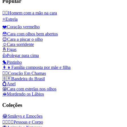
Popular
🤦‍♂️
Homem com a mão na cara
⭐
Estrela
❤️
Coração vermelho
😳
Cara com olhos bem abertos
😉
Cara a piscar o olho
☺️
Cara sorridente
🤞
Figas
👍
Polegar para cima
🐤
Pintinho
👩‍👧
Família composta por mãe e filha
❤️‍🔥
Coração Em Chamas
🇧🇷
Bandeira do Brasil
💍
Anel
🤩
Cara com estrelas nos olhos
🫦
Mordendo os Lábios
Coleções
😂
Smileys e Emoções
👩‍❤️‍💋‍👨
Pessoas e Corpo