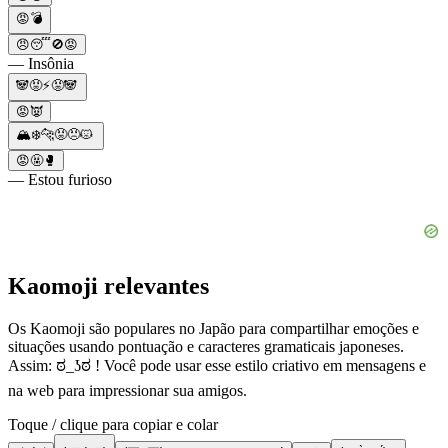
😡💣
😠😴🚫😡
— Insônia
🐼😡⚡😡🐼
😡👿
🏔️❄️🐆😡😠😾
😡🤬🥊
— Estou furioso
Kaomoji relevantes
Os Kaomoji são populares no Japão para compartilhar emoções e
situações usando pontuação e caracteres gramaticais japoneses.
Assim: ಠ_ʖಠ ! Você pode usar esse estilo criativo em mensagens e
na web para impressionar sua amigos.
Toque / clique para copiar e colar