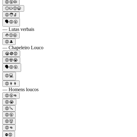
😡🤬🦠
🙂😾😡😁
😡🧑‍🔬
🗣😡🤬
— Lutas verbais
🤚😡🤬
😡🎩
— Chapeleiro Louco
😭🚫😡
😡💀😭
🗣😡🤬.
😡💻
😡👨👨
— Homens loucos
😡🤬👊
😡😭
😡🔪
😡🤬
😡👹
😡👊
⛔😡