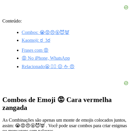
Conteúdo:
Combos: 😭😡😠🤬😈👿
Kaomoji: ಠ_ʖಠ
Frases com 😡
😡 No iPhone, WhatsApp
Relacionado😬 🙎‍♀️ 😖 🖕 😠
Combos de Emoji 😡 Cara vermelha
zangada
As Combinações são apenas um monte de emojis colocados juntos,
assim: 😭😡😠🤬😈👿 . Você pode usar combos para criar enigmas
ou mensagens sem palavras.