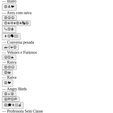
— Burro
😡🐧🐦
— Aves com raiva
😡😮😲
😠➕💢➕😡➕🔣🤬
🔪😡🩸
👩😡🗣😮‍💨
— Conversa pesada
🚗💨➕😡
— Velozes e Furiosos
😤😡🔥
— Raiva
😡😒😖
😡🫨
— Raiva
😡🐦
— Angry Birds
😡⚔️😡
🤬💭😡💭
😡🎓👩🏻🍎
— Professora Sem Classe