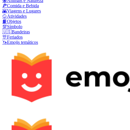
🐝
Animais e Natureza
🍕
Comida e Bebida
🌇
Viagens e Lugares
🥎
Atividades
📙
Objetos
💯
Símbolo
🇺🇸
Bandeiras
🎊
Feriados
🦄
Emojis temáticos