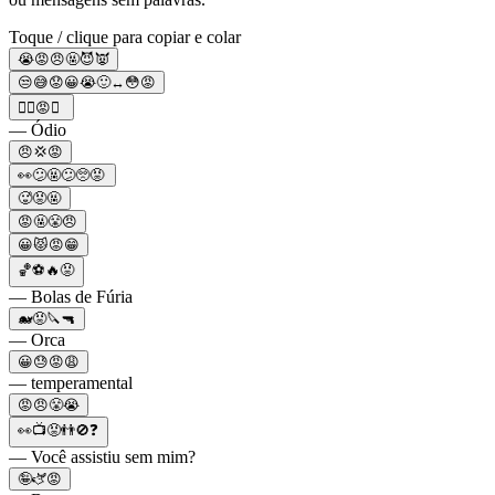
Toque / clique para copiar e colar
😭😡😠🤬😈👿
😒😅😟😀😭🙂‍↔😳😡
❤️‍🔥😡🤬
— Ódio
😠💢😡
👀😕🤬😕🥺😡
🥵😡🤬
😡🤬😤😠
😀😾😡😁
🏀⚽🔥😡
— Bolas de Fúria
🐋😡🔪🔫
— Orca
😀😓😡😩
— temperamental
😡😠😤😭
👀📺😡👬🚫❓
— Você assistiu sem mim?
🤪🫏😡