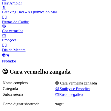
Hey Arnold!
💊
Breaking Bad – A Química do Mal
🏴‍☠️
Piratas do Caribe
🔴
Cor vermelha
🙃
Emoções
🙆‍♂️
Dia da Mentira
👽🔫
Predador
😡 Cara vermelha zangada
Nome completo
😡 Cara vermelha zangada
Categoria
😂Smileys e Emoções
Subcategoria
😡Rosto negativo
Como digitar shortcode
:rage: