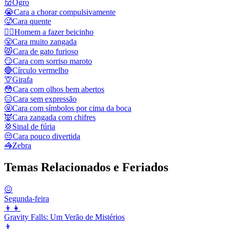
👹
Ogro
😭
Cara a chorar compulsivamente
🥵
Cara quente
🙎‍♂️
Homem a fazer beicinho
😤
Cara muito zangada
😾
Cara de gato furioso
😏
Cara com sorriso maroto
🔴
Círculo vermelho
🦒
Girafa
😳
Cara com olhos bem abertos
😑
Cara sem expressão
🤬
Cara com símbolos por cima da boca
👿
Cara zangada com chifres
💢
Sinal de fúria
😒
Cara pouco divertida
🦓
Zebra
Temas Relacionados e Feriados
😖
Segunda-feira
👦👧
Gravity Falls: Um Verão de Mistérios
👦