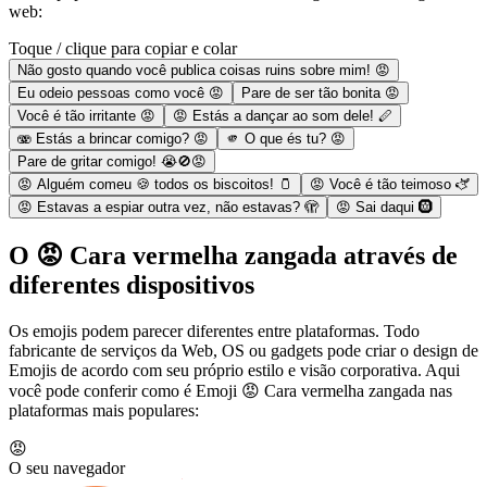
web:
Toque / clique para copiar e colar
Não gosto quando você publica coisas ruins sobre mim! 😡
Eu odeio pessoas como você 😡
Pare de ser tão bonita 😡
Você é tão irritante 😡
😡 Estás a dançar ao som dele! 🪈
🫨 Estás a brincar comigo? 😡
🫵 O que és tu? 😡
Pare de gritar comigo! 😭🚫😡
😡 Alguém comeu 🍪 todos os biscoitos! 🫙
😡 Você é tão teimoso 🫏
😡 Estavas a espiar outra vez, não estavas? 🫣
😡 Sai daqui 🛞
O 😡 Cara vermelha zangada através de
diferentes dispositivos
Os emojis podem parecer diferentes entre plataformas. Todo
fabricante de serviços da Web, OS ou gadgets pode criar o design de
Emojis de acordo com seu próprio estilo e visão corporativa. Aqui
você pode conferir como é Emoji 😡 Cara vermelha zangada nas
plataformas mais populares:
😡
O seu navegador