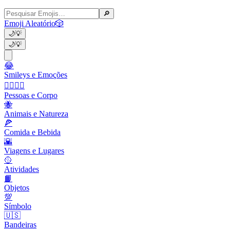
🔎
Emoji Aleatório
🎲
🌙
💡
🌙
💡
😂
Smileys e Emoções
👩‍❤️‍💋‍👨
Pessoas e Corpo
🐝
Animais e Natureza
🍕
Comida e Bebida
🌇
Viagens e Lugares
🥎
Atividades
📙
Objetos
💯
Símbolo
🇺🇸
Bandeiras