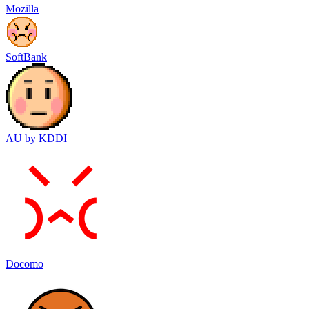
Mozilla
SoftBank
AU by KDDI
Docomo