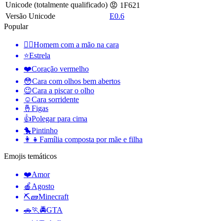
Unicode (totalmente qualificado)
😡 1F621
Versão Unicode
E0.6
Popular
🤦‍♂️
Homem com a mão na cara
⭐
Estrela
❤️
Coração vermelho
😳
Cara com olhos bem abertos
😉
Cara a piscar o olho
☺️
Cara sorridente
🤞
Figas
👍
Polegar para cima
🐤
Pintinho
👩‍👧
Família composta por mãe e filha
Emojis temáticos
❤️
Amor
🍎
Agosto
⛏🧱
Minecraft
🚗🏃🚔
GTA