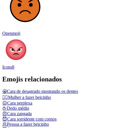
Openmoji
Icons8
Emojis relacionados
😬
Cara de desagrado mostrando os dentes
🙎‍♀️
Mulher a fazer beicinho
😖
Cara perplexa
🖕
Dedo médio
😠
Cara zangada
😈
Cara sorridente com cornos
🙎
Pessoa a fazer beicinho