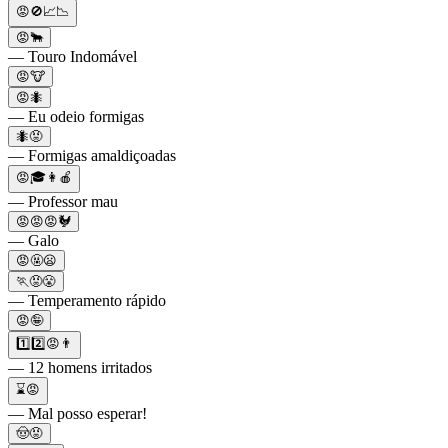
😡🚫📈📉
😡🐂
— Touro Indomável
😡🐮
😡🐜
— Eu odeio formigas
🐜😡
— Formigas amaldiçoadas
😡🎓👩🍎
— Professor mau
😡😡😡🐓
— Galo
😡🤬😦
🏃😡😤
— Temperamento rápido
😡🤪
1️⃣2️⃣😡👨
— 12 homens irritados
⌛😡
— Mal posso esperar!
🤠😡