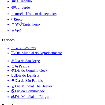
💼📊
Trabalho
🟢
Cor verde
👨‍💼💰📈
Homem de negocios
💏
Sexo
👨🛠📋
Engenheiro
☀️
Verão
Feriados
👨‍👧‍👦
Dos Pais
🖐
Dia Mundial do Agradecimento
⛪️
Dia de São Jorge
🥚🐇
Páscoa
🤓
Dia do Orgulho Geek
👨‍⚕️
Dia do Dentista
☘️
Día de São Patrício
🎸
Dia Mundial The Beatles
🌎
Dia da Comunidade
💁
Dia Mundial do Elogio