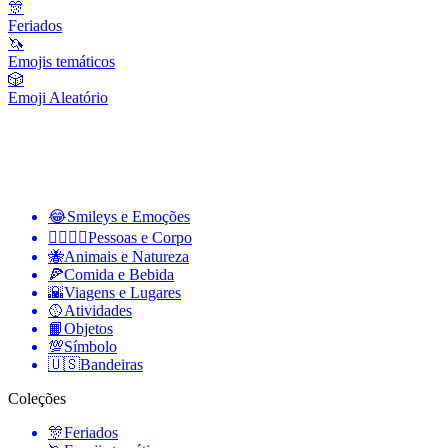
🎊
Feriados
🦄
Emojis temáticos
🎲
Emoji Aleatório
😂
Smileys e Emoções
👩‍❤️‍💋‍👨
Pessoas e Corpo
🐝
Animais e Natureza
🍕
Comida e Bebida
🌇
Viagens e Lugares
🥎
Atividades
📙
Objetos
💯
Símbolo
🇺🇸
Bandeiras
Coleções
🎊
Feriados