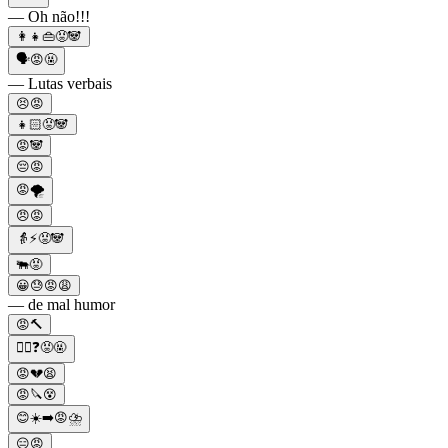
— Oh não!!!
👩‍👧👜😡🐼
🗣😡🤬
— Lutas verbais
😣😡
👧🏻😡🐼
😡🐼
😔😡
😡🌪️
😠😡
👵⚡😡🐼
🐃😡
😀😓😡😩
— de mal humor
😡🔨
🤷‍♀❓😡🤬
😡💔😫
😡🔪😵
😊☀️➡️😡⛈
😑😡