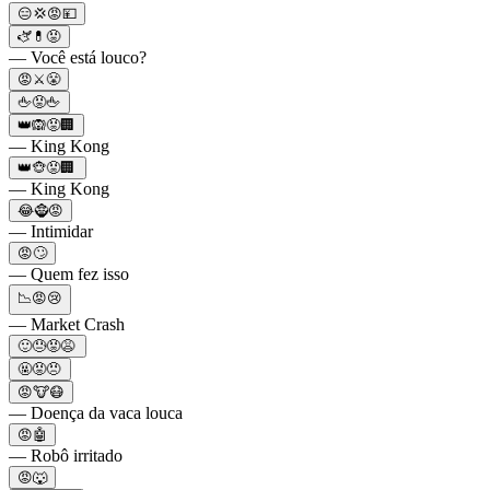
😑💢😡💴
🫏💊😡
— Você está louco?
😡⚔️😤
🖕😡🖕
👑🙉😡🏢
— King Kong
👑🐵😡🏢
— King Kong
😂🧌😡
— Intimidar
😡🙄
— Quem fez isso
📉😡😢
— Market Crash
🙂😓😡😩
🤬😡😠
😡🐮😷
— Doença da vaca louca
😡🤖
— Robô irritado
😡🐺