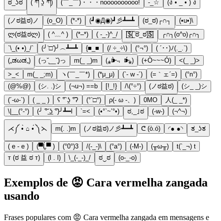
ಠ_ʖಠ
( ཀ ʖ̯ ཀ)
(￣_￣)・・・noooooooooo!
-_☆
(ง • ̀_ • ́) ง
(ノಠ益ಠ)ノ
(o_O)
(*-*)
(┛◉Д◉)┛彡┻━┻
(ಠ_ಠ)┌∩┐
(•u•)\
ლ(ಠ益ಠლ)
( ^﹏^ )
(*–*)
( -_-)^_/
[̲̅$̲̅(̲̅ ͡ಠ_ಠ)̲̅$̲̅]
╭∩╮(o^o)╭∩╮
`\_(• •)_/`
(╯‵□′)╯︵┻━┻
{■_■
(/ ÷_÷\)
(°¬°)
( ´･･)ﾉ(._.`)
(„ಡωಡ„)
(っ˘̩__˘̩)っ
m(_ _)m
(⁎⁍̴̀﹃ ⁍̴́⁎)
(+Ò~~~Ó)
<(_ _)>
>_<
m(_ _;m)
ヽ(￣_￣*)
(*μ_μ)
(`- w -´)
(=｀ェ´=)
(°n°)
(@%@)
(シ. .)シ
(¬u¬) ==b
[!_!}
/\(°÷°)
(ノಠ益ಠ)
(シ_ _)シ
(´-ω-`)
( _ _ )
ʕ ͡° ʖ̯ ͡°ʔ
(°`□°)
ρ(- ω -、)
0MO
人(_ _*)
\|__(°-°)
(╯ ͠° ͟ʖ ͡°)╯┻━l
`=<
(•°`~’°•)
ಠ,_｣ಠ
(-w-)
(¬^¬)
⋌༼ •̀ ⌂ •́ ༽⋋
m(. .)m
(ノಠ益ಠ)ノ彡┻━┻
ᕦ (ò.ó)
◜● ●◝
ತ_ʖತ
( e - e )
(▀Ĺ̯▀ )
(°0°)3
/(-_-)\
(°a°)
(-M-)
(╥ω╥)
t(`_¬) t
т (ಠ 益 ಠ т)
(l . l)
\_(-_-)_/
ಠ‿ಠ
(o-_-o)
Exemplos de 😡 Cara vermelha zangada
usando
Frases populares com 😡 Cara vermelha zangada em mensagens e