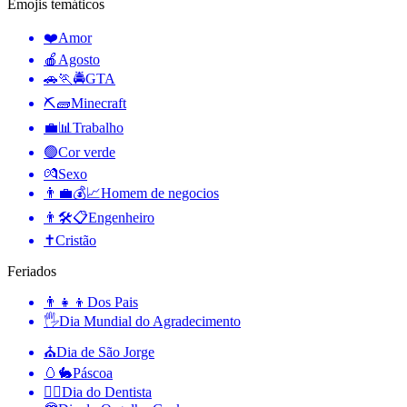
Emojis temáticos
❤️
Amor
🍎
Agosto
🚗🏃🚔
GTA
⛏🧱
Minecraft
💼📊
Trabalho
🟢
Cor verde
💏
Sexo
👨‍💼💰📈
Homem de negocios
👨🛠📋
Engenheiro
✝️
Cristão
Feriados
👨‍👧‍👦
Dos Pais
🖐
Dia Mundial do Agradecimento
⛪️
Dia de São Jorge
🥚🐇
Páscoa
👨‍⚕️
Dia do Dentista