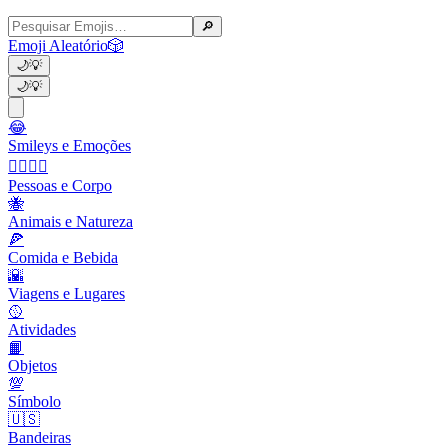
🔎
Emoji Aleatório
🎲
🌙
💡
🌙
💡
😂
Smileys e Emoções
👩‍❤️‍💋‍👨
Pessoas e Corpo
🐝
Animais e Natureza
🍕
Comida e Bebida
🌇
Viagens e Lugares
🥎
Atividades
📙
Objetos
💯
Símbolo
🇺🇸
Bandeiras