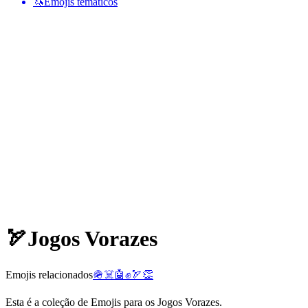
🦄
Emojis temáticos
🏹
Jogos Vorazes
Emojis relacionados
🪖
☠️
🤖
✊
🏹
👏
Esta é a coleção de Emojis para os Jogos Vorazes.