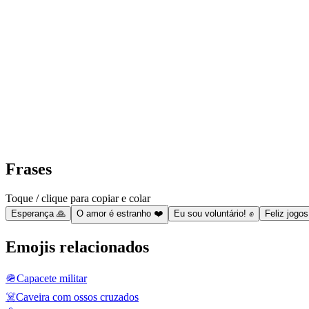
Frases
Toque / clique para copiar e colar
Esperança 🙏
O amor é estranho ❤️
Eu sou voluntário! ✊
Feliz jogo
Emojis relacionados
🪖
Capacete militar
☠️
Caveira com ossos cruzados