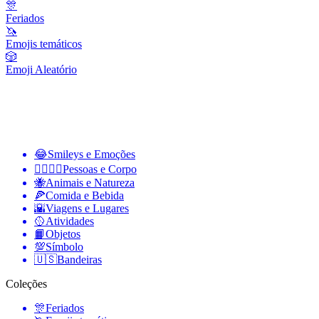
🎊
Feriados
🦄
Emojis temáticos
🎲
Emoji Aleatório
😂
Smileys e Emoções
👩‍❤️‍💋‍👨
Pessoas e Corpo
🐝
Animais e Natureza
🍕
Comida e Bebida
🌇
Viagens e Lugares
🥎
Atividades
📙
Objetos
💯
Símbolo
🇺🇸
Bandeiras
Coleções
🎊
Feriados