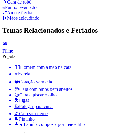
🤖
Cara de robô
✊
Punho levantado
🏹
Arco e flecha
👏
Mãos aplaudindo
Temas Relacionados e Feriados
📽
Filme
Popular
🤦‍♂️
Homem com a mão na cara
⭐
Estrela
❤️
Coração vermelho
😳
Cara com olhos bem abertos
😉
Cara a piscar o olho
🤞
Figas
👍
Polegar para cima
☺️
Cara sorridente
🐤
Pintinho
👩‍👧
Família composta por mãe e filha