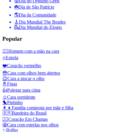
🤓
Dia do Orgulho Geek
☘️
Día de São Patrício
🌎
Dia da Comunidade
🎸
Dia Mundial The Beatles
💁
Dia Mundial do Elogio
Popular
🤦‍♂️
Homem com a mão na cara
⭐
Estrela
❤️
Coração vermelho
😳
Cara com olhos bem abertos
😉
Cara a piscar o olho
🤞
Figas
👍
Polegar para cima
☺️
Cara sorridente
🐤
Pintinho
👩‍👧
Família composta por mãe e filha
🇧🇷
Bandeira do Brasil
❤️‍🔥
Coração Em Chamas
🤩
Cara com estrelas nos olhos
✨
Brilho