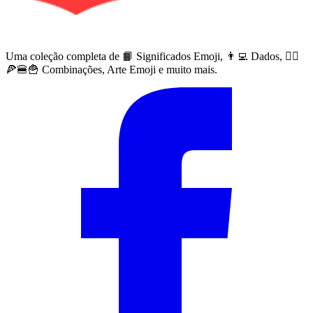
Uma coleção completa de 📙 Significados Emoji, 👨‍💻 Dados, 🙅‍♀️
🍕🍔🍟 Combinações, Arte Emoji e muito mais.