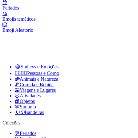
🎊
Feriados
🦄
Emojis temáticos
🎲
Emoji Aleatório
😂
Smileys e Emoções
👩‍❤️‍💋‍👨
Pessoas e Corpo
🐝
Animais e Natureza
🍕
Comida e Bebida
🌇
Viagens e Lugares
🥎
Atividades
📙
Objetos
💯
Símbolo
🇺🇸
Bandeiras
Coleções
🎊
Feriados