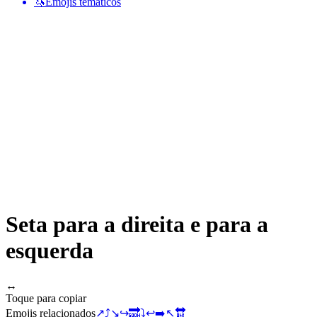
🦄
Emojis temáticos
Seta para a direita e para a
esquerda
↔️
Toque para copiar
Emojis relacionados
↗️
⤴️
↘️
↪️
🔜
⤵️
↩️
➡️
↖️
🔛