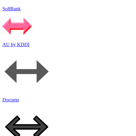
SoftBank
AU by KDDI
Docomo