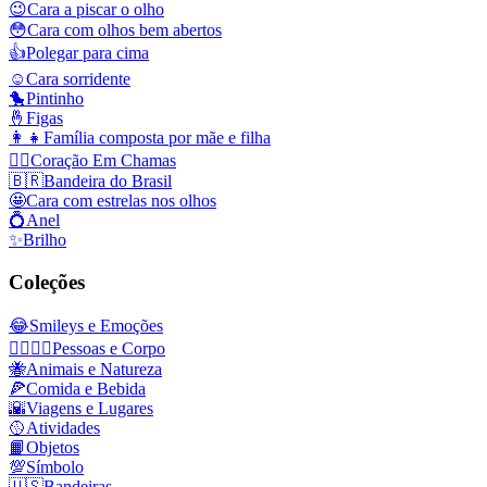
😉
Cara a piscar o olho
😳
Cara com olhos bem abertos
👍
Polegar para cima
☺️
Cara sorridente
🐤
Pintinho
🤞
Figas
👩‍👧
Família composta por mãe e filha
❤️‍🔥
Coração Em Chamas
🇧🇷
Bandeira do Brasil
🤩
Cara com estrelas nos olhos
💍
Anel
✨
Brilho
Coleções
😂
Smileys e Emoções
👩‍❤️‍💋‍👨
Pessoas e Corpo
🐝
Animais e Natureza
🍕
Comida e Bebida
🌇
Viagens e Lugares
🥎
Atividades
📙
Objetos
💯
Símbolo
🇺🇸
Bandeiras