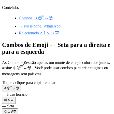
Conteúdo:
Combos: ✈️😴↔️😳
↔️ No iPhone, WhatsApp
Relacionado↗️ ⤴️ ↘️ ↪️ 🔜
Combos de Emoji ↔️ Seta para a direita e
para a esquerda
As Combinações são apenas um monte de emojis colocados juntos,
assim: ✈️😴↔️😳 . Você pode usar combos para criar enigmas ou
mensagens sem palavras.
Toque / clique para copiar e colar
✈️😴↔️😳
— Fuso horário
➡️🔼↔️
— Seta
🍲↔️🍕❓