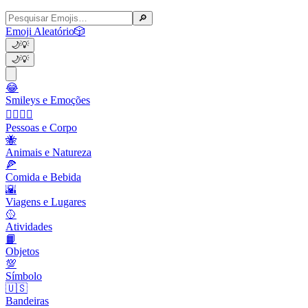
🔎
Emoji Aleatório
🎲
🌙
💡
🌙
💡
😂
Smileys e Emoções
👩‍❤️‍💋‍👨
Pessoas e Corpo
🐝
Animais e Natureza
🍕
Comida e Bebida
🌇
Viagens e Lugares
🥎
Atividades
📙
Objetos
💯
Símbolo
🇺🇸
Bandeiras