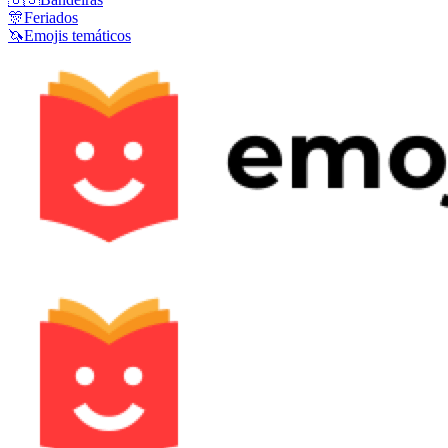
🎊
Feriados
🦄
Emojis temáticos