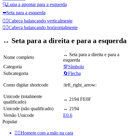
🔍
Lupa a apontar para a esquerda
⬅️
Seta para a esquerda
🙂‍↕️
Cabeça balançando verticalmente
🙂‍↔️
Cabeça balançando horizontalmente
↔️ Seta para a direita e para a esquerda
↔️ Seta para a direita e para a
Nome completo
esquerda
Categoria
💯Símbolo
Subcategoria
🔄Flecha
Como digitar shortcode
:left_right_arrow:
Unicode (totalmente
↔️ 2194 FE0F
qualificado)
Unicode (não qualificado)
↔ 2194
Versão Unicode
E0.6
Popular
🤦‍♂️
Homem com a mão na cara