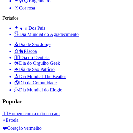
👨🛠📋
Engenheiro
🎀
Cor rosa
Feriados
👨‍👧‍👦
Dos Pais
🖐
Dia Mundial do Agradecimento
⛪️
Dia de São Jorge
🥚🐇
Páscoa
👨‍⚕️
Dia do Dentista
🤓
Dia do Orgulho Geek
☘️
Día de São Patrício
🎸
Dia Mundial The Beatles
🌎
Dia da Comunidade
💁
Dia Mundial do Elogio
Popular
🤦‍♂️
Homem com a mão na cara
⭐
Estrela
❤️
Coração vermelho