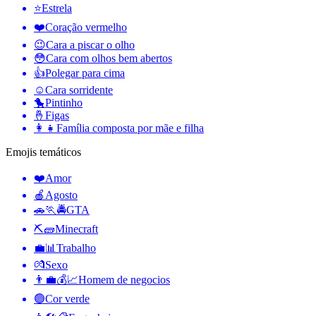
⭐
Estrela
❤️
Coração vermelho
😉
Cara a piscar o olho
😳
Cara com olhos bem abertos
👍
Polegar para cima
☺️
Cara sorridente
🐤
Pintinho
🤞
Figas
👩‍👧
Família composta por mãe e filha
Emojis temáticos
❤️
Amor
🍎
Agosto
🚗🏃🚔
GTA
⛏🧱
Minecraft
💼📊
Trabalho
💏
Sexo
👨‍💼💰📈
Homem de negocios
🟢
Cor verde