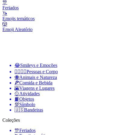
🎊
Feriados
🦄
Emojis temáticos
🎲
Emoji Aleatório
😂
Smileys e Emoções
👩‍❤️‍💋‍👨
Pessoas e Corpo
🐝
Animais e Natureza
🍕
Comida e Bebida
🌇
Viagens e Lugares
🥎
Atividades
📙
Objetos
💯
Símbolo
🇺🇸
Bandeiras
Coleções
🎊
Feriados