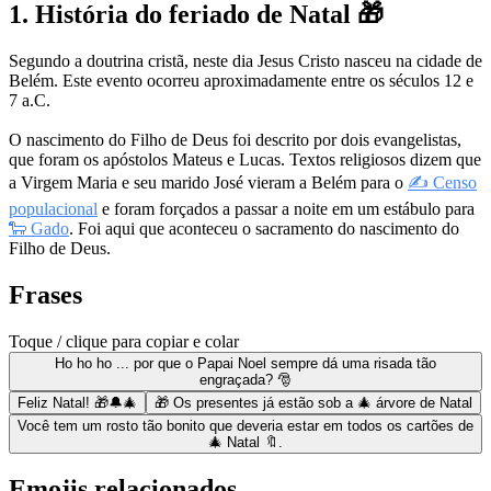
1. História do feriado de Natal 🎁
Segundo a doutrina cristã, neste dia Jesus Cristo nasceu na cidade de
Belém. Este evento ocorreu aproximadamente entre os séculos 12 e
7 a.C.
O nascimento do Filho de Deus foi descrito por dois evangelistas,
que foram os apóstolos Mateus e Lucas. Textos religiosos dizem que
a Virgem Maria e seu marido José vieram a Belém para o
✍ Censo
populacional
e foram forçados a passar a noite em um estábulo para
🐑 Gado
. Foi aqui que aconteceu o sacramento do nascimento do
Filho de Deus.
Frases
Toque / clique para copiar e colar
Ho ho ho ... por que o Papai Noel sempre dá uma risada tão
engraçada? 🎅
Feliz Natal! 🎁🔔🎄
🎁 Os presentes já estão sob a 🎄 árvore de Natal
Você tem um rosto tão bonito que deveria estar em todos os cartões de
🎄 Natal 🔖.
Emojis relacionados