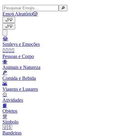
🔎
Emoji Aleatório
🎲
🌙
💡
🌙
💡
😂
Smileys e Emoções
👩‍❤️‍💋‍👨
Pessoas e Corpo
🐝
Animais e Natureza
🍕
Comida e Bebida
🌇
Viagens e Lugares
🥎
Atividades
📙
Objetos
💯
Símbolo
🇺🇸
Bandeiras