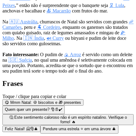
Peixes
,” então não é surpreendente que o banquete seja
🦑 Lula
,
anchovas e bacalhau e
🍝 Macarrão
com frutos do mar.
Na
🇦🇺 Austrália
, churrascos de Natal são servidos com grandes
🦐
Camarões
, peru e
🐏 Cordeiro
, enquanto os ganenses são tratados
com quiabo guisado, raiz de legumes amassados e mingau de
🌽
Milho
. Na
🇮🇳 Índia
,
🍛 Curry
ou biryani e pudim de leite doce
são servidos como guloseimas.
Fato interessante:
O pudim de
🍙 Arroz
é servido como um deleite
na
🇸🇪 Suécia
, no qual uma amêndoa é seletivamente colocada em
uma porção. Portanto, acredita-se que o sortudo que o encontrou em
seu pudim terá sorte o tempo todo até o final do ano.
Frases
Toque / clique para copiar e colar
😋 Mmm Natal: 🍪 biscoitos e 🎁 presentes
Quem quer um presente? 🎅📄✔️
🤔 Este sentimento caloroso não é um espírito natalino. Verifique o
forno! 🔥
Feliz Natal! 🤗🎅🎄
Pendure uma estrela ⭐ em uma árvore 🎄