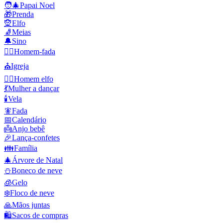
🧑‍🎄
Papai Noel
🎁
Prenda
🧝
Elfo
🧦
Meias
🔔
Sino
🧚‍♂️
Homem-fada
⛪
Igreja
🧝‍♂️
Homem elfo
💃
Mulher a dançar
🕯️
Vela
🧚
Fada
📅
Calendário
👼
Anjo bebê
🎉
Lança-confetes
👪
Família
🎄
Árvore de Natal
⛄
Boneco de neve
🧊
Gelo
❄️
Floco de neve
🙏
Mãos juntas
🛍️
Sacos de compras