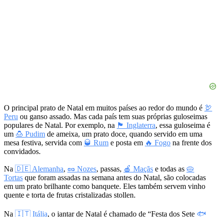
O principal prato de Natal em muitos países ao redor do mundo é
🦃
Peru
ou ganso assado. Mas cada país tem suas próprias guloseimas
populares de Natal. Por exemplo, na
🏴󠁧󠁢󠁥󠁮󠁧󠁿 Inglaterra
, essa guloseima é
um
🍮 Pudim
de ameixa, um prato doce, quando servido em uma
mesa festiva, servida com
🥃 Rum
e posta em
🔥 Fogo
na frente dos
convidados.
Na
🇩🇪 Alemanha
,
🥜 Nozes
, passas,
🍎 Maçãs
e todas as
🥧
Tortas
que foram assadas na semana antes do Natal, são colocadas
em um prato brilhante como banquete. Eles também servem vinho
quente e torta de frutas cristalizadas stollen.
Na
🇮🇹 Itália
, o jantar de Natal é chamado de “Festa dos Sete
🐟