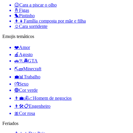
😉
Cara a piscar o olho
🤞
Figas
🐤
Pintinho
👩‍👧
Família composta por mãe e filha
☺️
Cara sorridente
Emojis temáticos
❤️
Amor
🍎
Agosto
🚗🏃🚔
GTA
⛏🧱
Minecraft
💼📊
Trabalho
💏
Sexo
🟢
Cor verde
👨‍💼💰📈
Homem de negocios
👨🛠📋
Engenheiro
🎀
Cor rosa
Feriados