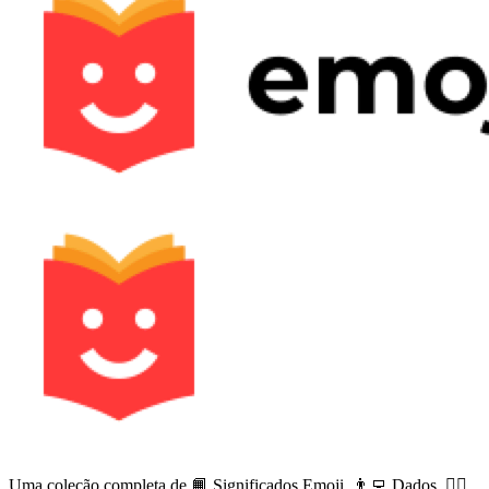
Uma coleção completa de 📙 Significados Emoji, 👨‍💻 Dados, 🙅‍♀️