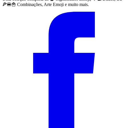
🍕🍔🍟 Combinações, Arte Emoji e muito mais.