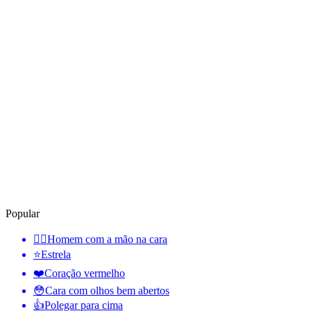
Popular
🤦‍♂️
Homem com a mão na cara
⭐
Estrela
❤️
Coração vermelho
😳
Cara com olhos bem abertos
👍
Polegar para cima