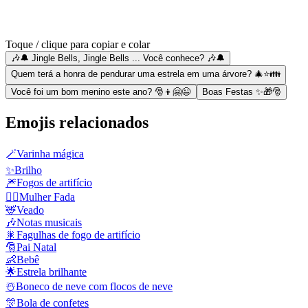
Toque / clique para copiar e colar
🎶🔔 Jingle Bells, Jingle Bells ... Você conhece? 🎶🔔
Quem terá a honra de pendurar uma estrela em uma árvore? 🎄⭐👪
Você foi um bom menino este ano? 🎅👦🤗😉
Boas Festas ✨🎁🎅
Emojis relacionados
🪄
Varinha mágica
✨
Brilho
🎆
Fogos de artifício
🧚‍♀️
Mulher Fada
🦌
Veado
🎶
Notas musicais
🎇
Fagulhas de fogo de artifício
🎅
Pai Natal
👶
Bebê
🌟
Estrela brilhante
☃️
Boneco de neve com flocos de neve
🎊
Bola de confetes