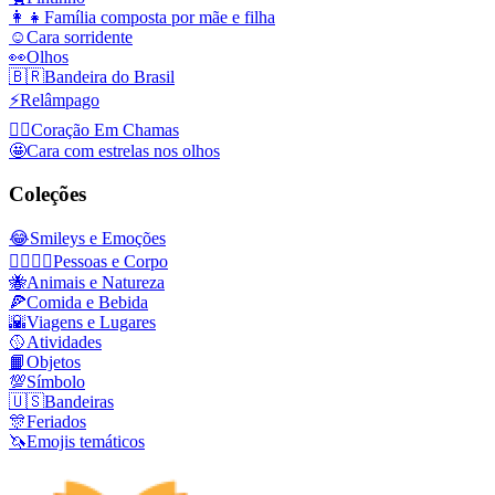
👩‍👧
Família composta por mãe e filha
☺️
Cara sorridente
👀
Olhos
🇧🇷
Bandeira do Brasil
⚡
Relâmpago
❤️‍🔥
Coração Em Chamas
🤩
Cara com estrelas nos olhos
Coleções
😂
Smileys e Emoções
👩‍❤️‍💋‍👨
Pessoas e Corpo
🐝
Animais e Natureza
🍕
Comida e Bebida
🌇
Viagens e Lugares
🥎
Atividades
📙
Objetos
💯
Símbolo
🇺🇸
Bandeiras
🎊
Feriados
🦄
Emojis temáticos