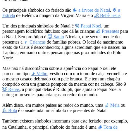
Os principais símbolos do feriado são
🎄 a árvore de Natal
,
🌟 a
Estrela
de Belém, a imagem da Virgem Maria e o
👶 Bebê Jesus
.
Um dos principais símbolos do Natal é
🎅 Papai Noel
, um
personagem folclórico fabuloso que dá às crianças
🎁 Presentes
para
o Natal. Seu protótipo é
😇 Santo
Nicolau, que secretamente deu
presentes a
👦 Crianças
de famílias pobres. O local de nascimento
exato de Claus é desconhecido; alguns acreditam que ele nasceu na
Lapônia, enquanto outros pensam que nas proximidades do Polo
Norte.
Mas não há discordância sobre a aparência do Papai Noel: ele
parece um tipo
👴 Velho
, vestido com um terno de calça vermelha e
o mesmo casaco debruado com pele branca. Ele tem um chapéu
comprido com um grande pompom da mesma cor na cabeça. São 9
🦌 Renas
, a principal delas é Rudolph, que ajuda o Papai Noel a
entregar presentes para crianças ao redor do mundo.
Além disso, em muitos países ao redor do mundo, uma
🧦 Meia
ou
👢 Bota
é considerada um símbolo de presentes de Natal.
Também existem símbolos incomuns para este feriado; por exemplo,
na Catalunha, o principal símbolo do feriado é uma
🪵 Tora de