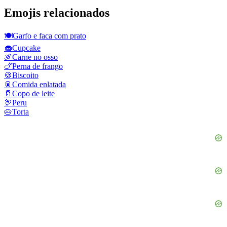
Emojis relacionados
🍽️
Garfo e faca com prato
🧁
Cupcake
🍖
Carne no osso
🍗
Perna de frango
🍪
Biscoito
🥫
Comida enlatada
🥛
Copo de leite
🦃
Peru
🥧
Torta