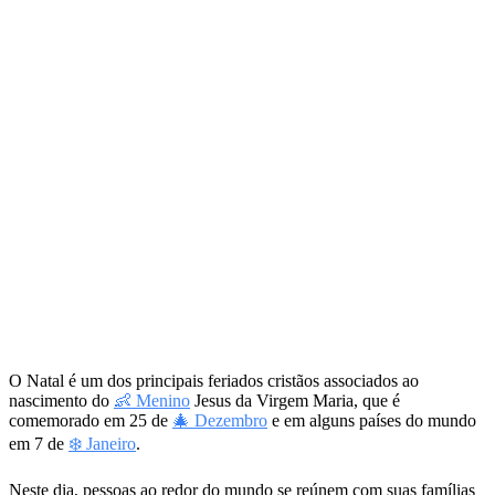
O Natal é um dos principais feriados cristãos associados ao
nascimento do
👶 Menino
Jesus da Virgem Maria, que é
comemorado em 25 de
🎄 Dezembro
e em alguns países do mundo
em 7 de
❄️ Janeiro
.
Neste dia, pessoas ao redor do mundo se reúnem com suas famílias