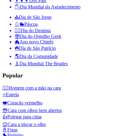
👨‍👧‍👦
Dos Pais
🖐
Dia Mundial do Agradecimento
⛪️
Dia de São Jorge
🥚🐇
Páscoa
👨‍⚕️
Dia do Dentista
🤓
Dia do Orgulho Geek
🐲
Ano novo Chinês
☘️
Día de São Patrício
🌎
Dia da Comunidade
🎸
Dia Mundial The Beatles
Popular
🤦‍♂️
Homem com a mão na cara
⭐
Estrela
❤️
Coração vermelho
😳
Cara com olhos bem abertos
👍
Polegar para cima
😉
Cara a piscar o olho
🤞
Figas
🐤
Pintinho