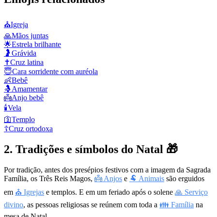
⛪
Igreja
🙏
Mãos juntas
🌟
Estrela brilhante
🤰
Grávida
✝️
Cruz latina
😇
Cara sorridente com auréola
👶
Bebê
🤱
Amamentar
👼
Anjo bebê
🕯️
Vela
🛐
Templo
☦️
Cruz ortodoxa
2. Tradições e símbolos do Natal 🎁
Por tradição, antes dos presépios festivos com a imagem da Sagrada
Família, os Três Reis Magos,
👼 Anjos
e
🐏 Animais
são erguidos
em
⛪ Igrejas
e templos. E em um feriado após o solene
🙏 Serviço
divino
, as pessoas religiosas se reúnem com toda a
👪 Família
na
mesa de Natal.