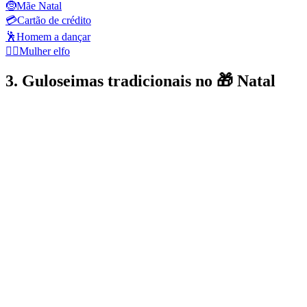
🤶
Mãe Natal
💳
Cartão de crédito
🕺
Homem a dançar
🧝‍♀️
Mulher elfo
3. Guloseimas tradicionais no 🎁 Natal