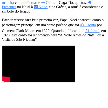
madeira
com
🦶 Pernas
e
👀 Olhos
– Caga Tió, que traz
🎁
Presentes
no Natal à
🌃 Noite
, e na Grécia, a romã é considerada o
símbolo do feriado.
Fato interessante:
Pela primeira vez, Papai Noel apareceu como o
personagem principal em um conto poético que foi
✍ Escrito
por
Clement Clark Moore em 1822. Quando publicado no
📰 Jornal
, em
1823, este conto foi renomeado para “A Noite Antes do Natal, ou a
Visita de São Nicolau”.