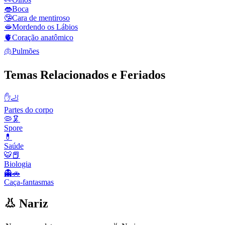
👄
Boca
🤥
Cara de mentiroso
🫦
Mordendo os Lábios
🫀
Coração anatômico
🫁
Pulmões
Temas Relacionados e Feriados
✋🦶
Partes do corpo
🦠🦑
Spore
💊
Saúde
🐯📕
Biologia
👻🚗
Caça-fantasmas
👃 Nariz