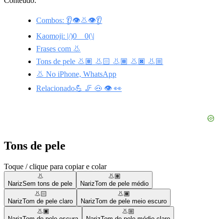
Conteúdo:
Combos: 👂👁️👃👁️👂
Kaomoji: |/)0__0(\|
Frases com 👃
Tons de pele 👃🏽 👃🏻 👃🏾 👃🏿 👃🏼
👃 No iPhone, WhatsApp
Relacionado💪 🦵 🐽 👁️ 👀
Tons de pele
Toque / clique para copiar e colar
👃
👃🏽
Nariz
Sem tons de pele
Nariz
Tom de pele médio
👃🏻
👃🏾
Nariz
Tom de pele claro
Nariz
Tom de pele meio escuro
👃🏿
👃🏼
Nariz
Tom de pele escura
Nariz
Tom de pele médio-claro