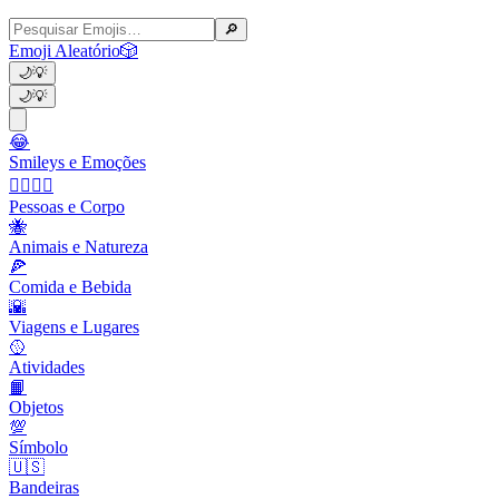
🔎
Emoji Aleatório
🎲
🌙
💡
🌙
💡
😂
Smileys e Emoções
👩‍❤️‍💋‍👨
Pessoas e Corpo
🐝
Animais e Natureza
🍕
Comida e Bebida
🌇
Viagens e Lugares
🥎
Atividades
📙
Objetos
💯
Símbolo
🇺🇸
Bandeiras