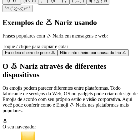
《•_•》
(o°v°o)
。ﾟ(ﾟﾉД｀ﾟ)ﾟ｡
(´;︵;`)
o(；△；)o
˚‧º·(˚ ˃̣̣̥᷄⌓˂̣̣̥᷅ )‧º·˚
Exemplos de 👃 Nariz usando
Frases populares com 👃 Nariz em mensagens e web:
Toque / clique para copiar e colar
Eu odeio cheiro de peixe 👃
Não sinto cheiro por causa do frio 👃
O 👃 Nariz através de diferentes
dispositivos
Os emojis podem parecer diferentes entre plataformas. Todo
fabricante de serviços da Web, OS ou gadgets pode criar o design de
Emojis de acordo com seu próprio estilo e visão corporativa. Aqui
você pode conferir como é Emoji 👃 Nariz nas plataformas mais
populares:
👃
O seu navegador