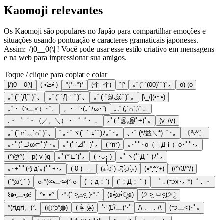
Kaomoji relevantes
Os Kaomoji são populares no Japão para compartilhar emoções e
situações usando pontuação e caracteres gramaticais japoneses.
Assim: |/)0__0(\| ! Você pode usar esse estilo criativo em mensagens
e na web para impressionar sua amigos.
Toque / clique para copiar e colar
|/)0__0(\|
( •᷄ࡇ•᷅ )
°(°··°)°
(个_个)
³|³
｡ﾟ(ﾟ´(00)`ﾟ)ﾟ｡
o)-(o
｡ﾟ(ﾟ´Д`ﾟ)ﾟ｡
｡ﾟ(ﾟ´Д｀ﾟ)ﾟ｡
｡ﾟ( ﾟஇ‸இﾟ)ﾟ｡
|\_/|(•~•)
｡ﾟ･（>﹏<）･ﾟ｡
。･゜･(｡´ﾉω･`)
｡:ﾟ(;´∩`;)ﾟ:｡
.・゜゜・（／。＼）・゜゜・．
｡ﾟ( ﾟஇ‸இﾟ+)ﾟ｡
(v_/v)
｡ﾟ(ﾟ∩´﹏`∩ﾟ)ﾟ｡
ﾟ｡･ﾟヾ(ﾟ｀ｪ´ﾟ)ﾉ｡ﾟ･｡
｡･ﾟ’(*/益＼*) ‘ﾟ･｡
〔⁰▿⁰〕
｡･ﾟ(ﾟ⊃ω⊂ﾟ)ﾟ･｡
｡ﾟ(ﾟ`⊿゜)ﾟ｡
(`°n°)
｡･ﾟﾟ･o（ｉДｉ）o･ﾟﾟ･｡
(^@^(
p(-v-)q
｡ﾟ(*´□`)ﾟ｡
( ･ᴗ･̥̥̥ )
｡ﾟヽ(ﾟ´Д｀)ﾉﾟ｡
｡･+ﾟﾟ(うд´｡)ﾟﾟ+･｡
(-0-)_-_-
(⁎·́௰·̀)◞ ͂͂(˒̩̩̥́௰˓̩̩̥̀⁎)
(٭°̧̧̧꒳°̧̧̧٭)
(/^/3/^/)
(´°̥̥̥ω°̥̥̥｀)
๐·°(৹˃̵﹏˂̵৹)°·๐
(´；д；`)
(´；Д；｀)
゜．(つx･｡`*)゜．・
꒰๑•̥﹏•̥๑꒱
^•_•^
‧º·(˚ ˃̣̣̥⌓˂̣̣̥ )‧º·˚
(๑•̥̥̥́ω•̀ू๑)
(੭ ˃̣̣̥ ㅂ˂̣̣̥)੭ु
°(ಗдಗ。)°.
(◍°̧̧̧o°̧̧̧◍)
( ᵒ̴̶̷̥́ _ᵒ̴̶̷̣̥̀ )
˚‧⁺(͘๑̊/﹏)⁺‧˚
/\ . _ . /\
(つ﹏<)･ﾟ｡