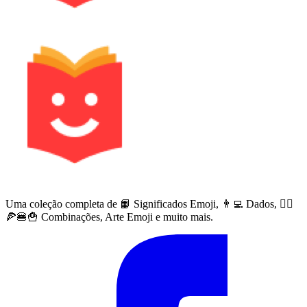
Uma coleção completa de 📙 Significados Emoji, 👨‍💻 Dados, 🙅‍♀️
🍕🍔🍟 Combinações, Arte Emoji e muito mais.