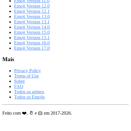
Emoji Version 11.0
Emoji Version 12.0
Emoji Version 12.1
Emoji Version 13.0
Emoji Version 13.1
Emoji Version 14.0
Emoji Version 15.0
Emoji Version 15.1
Emoji Version 16.0
Emoji Version 17.0
Mais
Privacy Policy
Terms of Use
Sobre
FAQ
Todos os artigos
Todos os Emojis
Feito com ❤️, 🥛 e 🐹 em 2017-2026.