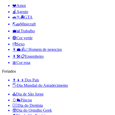
❤️
Amor
🍎
Agosto
🚗🏃🚔
GTA
⛏🧱
Minecraft
💼📊
Trabalho
🟢
Cor verde
💏
Sexo
👨‍💼💰📈
Homem de negocios
👨🛠📋
Engenheiro
🎀
Cor rosa
Feriados
👨‍👧‍👦
Dos Pais
🖐
Dia Mundial do Agradecimento
⛪️
Dia de São Jorge
🥚🐇
Páscoa
👨‍⚕️
Dia do Dentista
🤓
Dia do Orgulho Geek