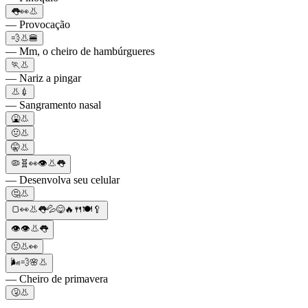
👅👀👃
— Provocação
💨👃🍔
— Mm, o cheiro de hambúrgueres
🏃👃
— Nariz a pingar
👃💉
— Sangramento nasal
🤮👃
🤢👃
🤫👃
🦠🧬👀👁👃👅
— Desenvolva seu celular
🤔👃
🍞👀👃👅💦😋🔥🍴🍽️🥄
👁👁👃👅
🤢👃👀
🌬💨🌸👃
— Cheiro de primavera
🤧👃