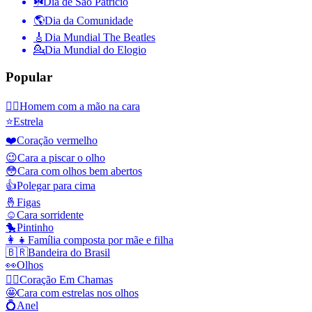
☘️
Día de São Patrício
🌎
Dia da Comunidade
🎸
Dia Mundial The Beatles
💁
Dia Mundial do Elogio
Popular
🤦‍♂️
Homem com a mão na cara
⭐
Estrela
❤️
Coração vermelho
😉
Cara a piscar o olho
😳
Cara com olhos bem abertos
👍
Polegar para cima
🤞
Figas
☺️
Cara sorridente
🐤
Pintinho
👩‍👧
Família composta por mãe e filha
🇧🇷
Bandeira do Brasil
👀
Olhos
❤️‍🔥
Coração Em Chamas
🤩
Cara com estrelas nos olhos
💍
Anel