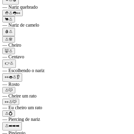
— Nariz quebrado
🤚👃👅👀
🐪👃
— Nariz de camelo
🩸👃
👃🌸
— Cheiro
🐷👃
— Centavo
👉👃
— Escolhendo o nariz
👀👄👃👂
— Rosto
👃🐭
— Cheire um rato
👀👃🐭
— Eu cheiro um rato
👃💍
— Piercing de nariz
👃➡️➡️➡️
— Pinóquio