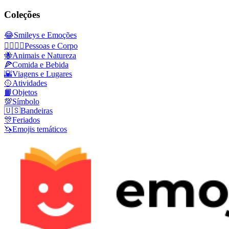
Coleções
😂
Smileys e Emoções
👩‍❤️‍💋‍👨
Pessoas e Corpo
🐝
Animais e Natureza
🍕
Comida e Bebida
🌇
Viagens e Lugares
🥎
Atividades
📙
Objetos
💯
Símbolo
🇺🇸
Bandeiras
🎊
Feriados
🦄
Emojis temáticos