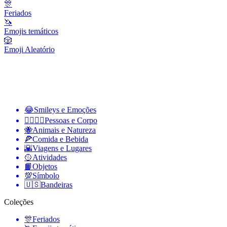
🎊
Feriados
🦄
Emojis temáticos
🎲
Emoji Aleatório
😂
Smileys e Emoções
👩‍❤️‍💋‍👨
Pessoas e Corpo
🐝
Animais e Natureza
🍕
Comida e Bebida
🌇
Viagens e Lugares
🥎
Atividades
📙
Objetos
💯
Símbolo
🇺🇸
Bandeiras
Coleções
🎊
Feriados