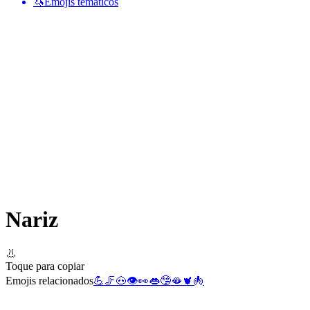
🦄
Emojis temáticos
Nariz
👃
Toque para copiar
Emojis relacionados
💪
🦵
🐽
👁️
👀
👄
🤥
🫦
🫀
🫁