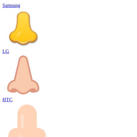
Samsung
LG
HTC