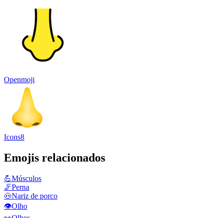
Openmoji
Icons8
Emojis relacionados
💪
Músculos
🦵
Perna
🐽
Nariz de porco
👁️
Olho
👀
Olhos