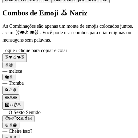
Combos de Emoji 👃 Nariz
As Combinações são apenas um monte de emojis colocados juntos,
assim: 👂👁️👃👁️👂 . Você pode usar combos para criar enigmas ou
mensagens sem palavras.
Toque / clique para copiar e colar
👂👁️👃👁️👂
👃💩
— meleca
🐘👃
— Tromba
⚽️👃🩸
🧿👃🧿
6️⃣👀👂👃
— O Sexto Sentido
🧑🏻‍🦲❌👃🧙🏻
🍲👃🍔
— Cheire isso?
👊👃🩸