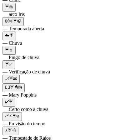
☔🎀
— arco Iris
👐🌞☔🍃
— Temporada aberta
☁️☔
— Chuva
☔💧
— Pingo de chuva
☔✅
— Verificação de chuva
🌙☔🌆
👳‍♀️☔🐣👫
— Mary Poppins
✔️☔
— Certo como a chuva
⛅⚡☔❄️
— Previsão do tempo
⚡☔💨
— Tempestade de Raios