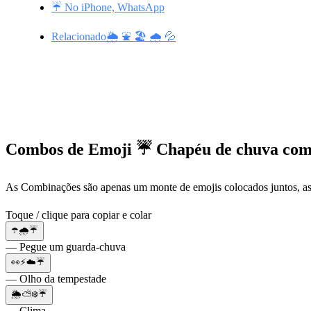
☔ No iPhone, WhatsApp
Relacionado🌦️ ⛲ 🏖️ 🌧️ 💦
Combos de Emoji ☔ Chapéu de chuva com
As Combinações são apenas um monte de emojis colocados juntos, as
Toque / clique para copiar e colar
☂️🌧️☔
— Pegue um guarda-chuva
👀⚡☁️☔
— Olho da tempestade
🌦⛅❄️☔
— Clima