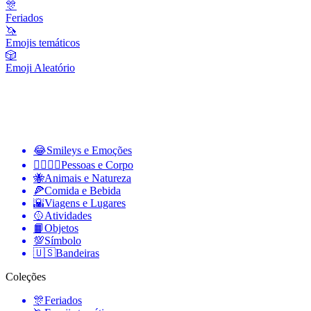
🎊
Feriados
🦄
Emojis temáticos
🎲
Emoji Aleatório
😂
Smileys e Emoções
👩‍❤️‍💋‍👨
Pessoas e Corpo
🐝
Animais e Natureza
🍕
Comida e Bebida
🌇
Viagens e Lugares
🥎
Atividades
📙
Objetos
💯
Símbolo
🇺🇸
Bandeiras
Coleções
🎊
Feriados