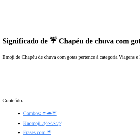
Significado de ☔ Chapéu de chuva com go
Emoji de Chapéu de chuva com gotas pertence à categoria Viagens e
Conteúdo:
Combos: ☂️🌧️☔
Kaomoji: ⁄(⁄ ⁄•⁄-⁄•⁄ ⁄)⁄
Frases com ☔