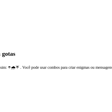
 gotas
sim: ☂️🌧️☔ . Você pode usar combos para criar enigmas ou mensagens