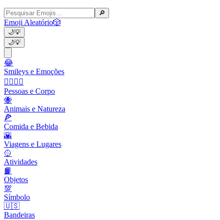
🔎
Emoji Aleatório
🎲
🌙
💡
🌙
💡
😂
Smileys e Emoções
👩‍❤️‍💋‍👨
Pessoas e Corpo
🐝
Animais e Natureza
🍕
Comida e Bebida
🌇
Viagens e Lugares
🥎
Atividades
📙
Objetos
💯
Símbolo
🇺🇸
Bandeiras