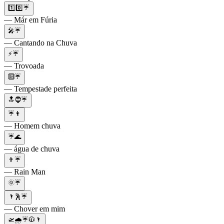
1️⃣0️⃣☔
— Már em Fúria
🎤☔
— Cantando na Chuva
⚡☔
— Trovoada
🔟☔
— Tempestade perfeita
🔝🧔☔
☔👨
— Homem chuva
☔🌊
— água de chuva
👨☔
— Rain Man
🌞☔
🌂🕺☔
— Chover em mim
🛫🌧️☔🧥🌂