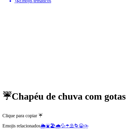
🦄
Emojis temáticos
☔
Chapéu de chuva com gotas
Clique para copiar ☔
Emojis relacionados
🌦️
⛲
🏖️
🌧️
💦
☂️
⛱️
🌀
😁
⛈️