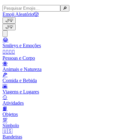
🔎
Emoji Aleatório
🎲
🌙
💡
🌙
💡
😂
Smileys e Emoções
👩‍❤️‍💋‍👨
Pessoas e Corpo
🐝
Animais e Natureza
🍕
Comida e Bebida
🌇
Viagens e Lugares
🥎
Atividades
📙
Objetos
💯
Símbolo
🇺🇸
Bandeiras