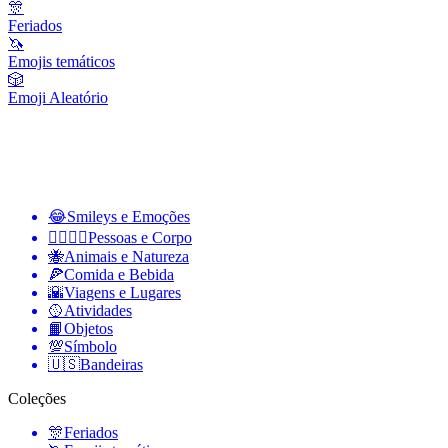
🎊
Feriados
🦄
Emojis temáticos
🎲
Emoji Aleatório
😂
Smileys e Emoções
👩‍❤️‍💋‍👨
Pessoas e Corpo
🐝
Animais e Natureza
🍕
Comida e Bebida
🌇
Viagens e Lugares
🥎
Atividades
📙
Objetos
💯
Símbolo
🇺🇸
Bandeiras
Coleções
🎊
Feriados