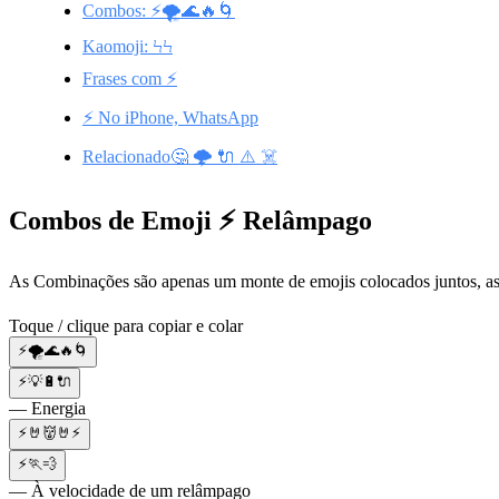
Combos: ⚡🌪️🌊🔥🌀
Kaomoji: ϞϞ
Frases com ⚡
⚡ No iPhone, WhatsApp
Relacionado🤔 🌩️ 🔌 ⚠️ ☠️
Combos de Emoji ⚡ Relâmpago
As Combinações são apenas um monte de emojis colocados juntos, as
Toque / clique para copiar e colar
⚡🌪️🌊🔥🌀
⚡💡🔋🔌
— Energia
⚡🤘👹🤘⚡
⚡🏃💨
— À velocidade de um relâmpago