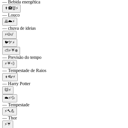
— Bebida energética
👨🏥👹⚡
— Louco
🙇☁️⚡
— chuva de ideias
⚡🐶☄️
🐦🏹⚡
⛅⚡☔❄️
— Previsão do tempo
⚡☔💨
— Tempestade de Raios
👦👓⚡
— Harry Potter
🐱⚡
☁️⚡💦
— Tempestade
⚡🔨💪
— Thor
⚡☔