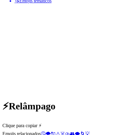
🦄
Emojis temáticos
⚡
Relâmpago
Clique para copiar ⚡
Emojis relacionados
🤔
🌩️
🔌
⚠️
☠️
⛈️
👥
🌪️
🌀
💡