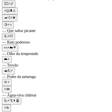
🧙‍♂️⚡🌌
⚡🐺🌲⚔️
🦔💨⚡❌
🍋⚡⭐
— Que sabor picante
💪⚡🐭
— Rato poderoso
👀⚡☁️☔
— Olho da tempestade
☁️⚡
— Trovão
🐢💪⚡
— Poder da tartaruga
🤘⚡
⚡🪼
— Água-viva chilrear
🦾⚡🦿👨🤖
⚡☕