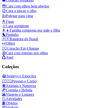
❤️
Coração vermelho
😳
Cara com olhos bem abertos
😉
Cara a piscar o olho
👍
Polegar para cima
🤞
Figas
☺️
Cara sorridente
👩‍👧
Família composta por mãe e filha
🐤
Pintinho
🇧🇷
Bandeira do Brasil
👀
Olhos
❤️‍🔥
Coração Em Chamas
🤩
Cara com estrelas nos olhos
💍
Anel
Coleções
😂
Smileys e Emoções
👩‍❤️‍💋‍👨
Pessoas e Corpo
🐝
Animais e Natureza
🍕
Comida e Bebida
🌇
Viagens e Lugares
🥎
Atividades
📙
Objetos
💯
Símbolo