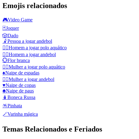
Emojis relacionados
🎮
Video Game
🃏
Joquer
🎲
Dado
🤾
Pessoa a jogar andebol
🤽‍♂️
Homem a jogar polo aquático
🤾‍♂️
Homem a jogar andebol
💮
Flor branca
🤽‍♀️
Mulher a jogar polo aquático
♠️
Naipe de espadas
🤾‍♀️
Mulher a jogar andebol
♥️
Naipe de copas
♣️
Naipe de paus
🪆
Boneca Russa
🪅
Pinhata
🪄
Varinha mágica
Temas Relacionados e Feriados