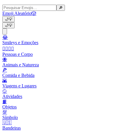
🔎
Emoji Aleatório
🎲
🌙
💡
🌙
💡
😂
Smileys e Emoções
👩‍❤️‍💋‍👨
Pessoas e Corpo
🐝
Animais e Natureza
🍕
Comida e Bebida
🌇
Viagens e Lugares
🥎
Atividades
📙
Objetos
💯
Símbolo
🇺🇸
Bandeiras