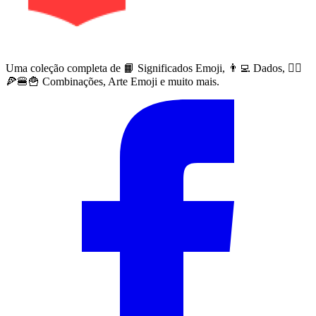
Uma coleção completa de 📙 Significados Emoji, 👨‍💻 Dados, 🙅‍♀️
🍕🍔🍟 Combinações, Arte Emoji e muito mais.