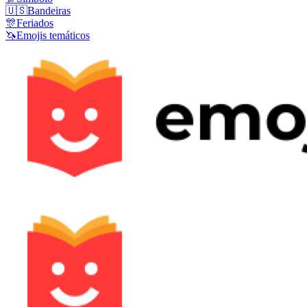
🇺🇸
Bandeiras
🎊
Feriados
🦄
Emojis temáticos