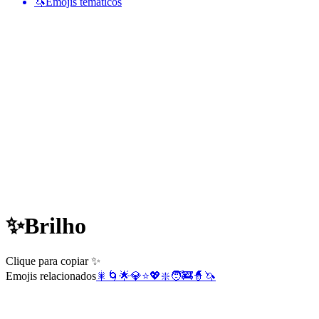
🦄
Emojis temáticos
✨
Brilho
Clique para copiar ✨
Emojis relacionados
🎇
🌀
🌟
💎
⭐
💖
❇️
🧑‍🚒
🧙
🦄