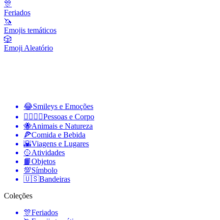
🎊
Feriados
🦄
Emojis temáticos
🎲
Emoji Aleatório
😂
Smileys e Emoções
👩‍❤️‍💋‍👨
Pessoas e Corpo
🐝
Animais e Natureza
🍕
Comida e Bebida
🌇
Viagens e Lugares
🥎
Atividades
📙
Objetos
💯
Símbolo
🇺🇸
Bandeiras
Coleções
🎊
Feriados