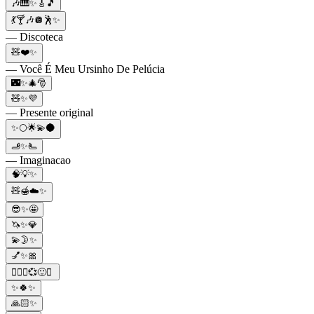
🎶🎹✨🎸🎵
💃🍸🎶🪩🕺✨
— Discoteca
🧸❤️✨
— Você É Meu Ursinho De Pelúcia
🌃✨🎄🎅
🧸✨💜
— Presente original
✨🌕🌟💫🌑
🫸✨🫷
— Imaginacao
🧠💡✨
🧸🍯☁️✨
😎✨🤩
🦄✨💎
💫🌛✨
💅✨🎀
🧚🏻‍♂️💞🙂✨
✨🍀✨
🙏🏻✨