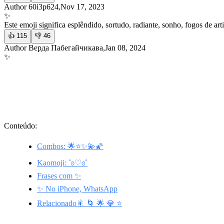
Author 60i3p624,Nov 17, 2023
✨
Este emoji significa esplêndido, sortudo, radiante, sonho, fogos de arti
👍
115
👎
46
Author Верда Пабегайчикава,Jan 08, 2024
✨
Conteúdo:
Combos: 🌟⭐✨💫🌠
Kaomoji: ˚ʚ♡ɞ˚
Frases com ✨
✨ No iPhone, WhatsApp
Relacionado🎇 🌀 🌟 💎 ⭐