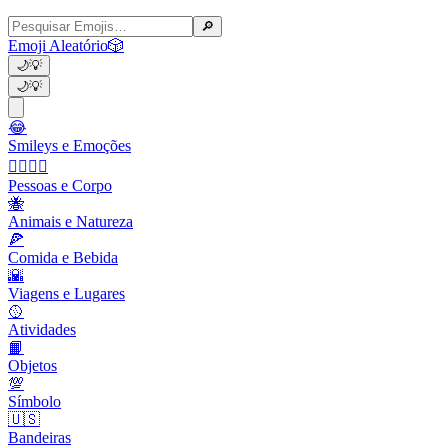
🔎
Emoji Aleatório
🎲
🌙
💡
🌙
💡
😂
Smileys e Emoções
👩‍❤️‍💋‍👨
Pessoas e Corpo
🐝
Animais e Natureza
🍕
Comida e Bebida
🌇
Viagens e Lugares
🥎
Atividades
📙
Objetos
💯
Símbolo
🇺🇸
Bandeiras