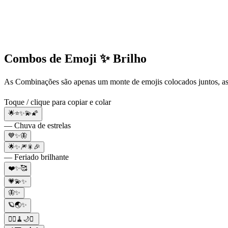
Combos de Emoji ✨ Brilho
As Combinações são apenas um monte de emojis colocados juntos, a
Toque / clique para copiar e colar
🌟⭐✨💫🌠
— Chuva de estrelas
💙✨🦋
🌟✨🎆🎇🎉
— Feriado brilhante
❤️✨🥰
💗💫✨
🦋✨
🪐🌏✨
🧙‍♀️🧹🌙✨