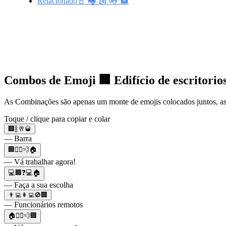
Relacionado🚪 🏘️ 🗽 👓 🏦
Combos de Emoji 🏢 Edifício de escritorio
As Combinações são apenas um monte de emojis colocados juntos, as
Toque / clique para copiar e colar
🏢🍾🥂🥃
— Barra
🏢🏃‍♂️💨🏠
— Vá trabalhar agora!
💻🏢❓💻🏠
— Faça a sua escolha
👨‍💻👩‍💻🚫🏢
— Funcionários remotos
🏠🏃‍♂️💨🏢