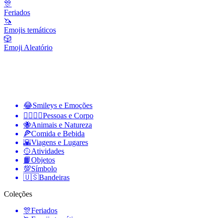
🎊
Feriados
🦄
Emojis temáticos
🎲
Emoji Aleatório
😂
Smileys e Emoções
👩‍❤️‍💋‍👨
Pessoas e Corpo
🐝
Animais e Natureza
🍕
Comida e Bebida
🌇
Viagens e Lugares
🥎
Atividades
📙
Objetos
💯
Símbolo
🇺🇸
Bandeiras
Coleções
🎊
Feriados