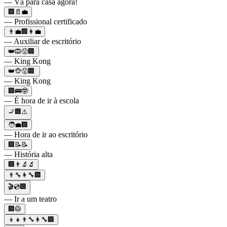
— Vá para casa agora!
🏢📄💼
— Profissional certificado
👨‍💼🏢👩‍💼
— Auxiliar de escritório
👑🙉😡🏢
— King Kong
👑🐵😡🏢
— King Kong
🏢🚌🤓
— É hora de ir à escola
🚬🏢⚠️
🧑‍💼🏢
— Hora de ir ao escritório
🏢📝📝
— História alta
🏢👨‍🔬🔬
👨‍🔧👩‍🔧🏢
🎬💿🏢
— Ir a um teatro
🏢🥼
👦👧👨‍🔧👩‍🔧🏢