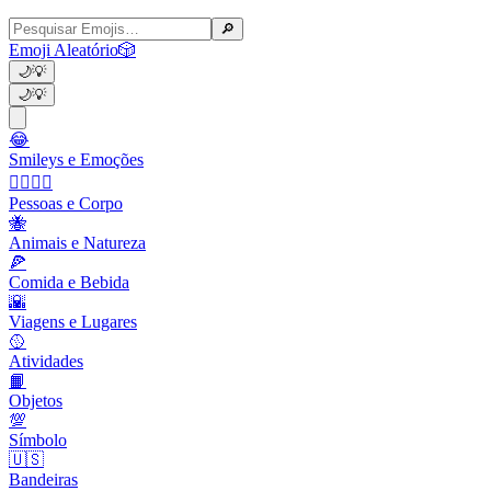
🔎
Emoji Aleatório
🎲
🌙
💡
🌙
💡
😂
Smileys e Emoções
👩‍❤️‍💋‍👨
Pessoas e Corpo
🐝
Animais e Natureza
🍕
Comida e Bebida
🌇
Viagens e Lugares
🥎
Atividades
📙
Objetos
💯
Símbolo
🇺🇸
Bandeiras