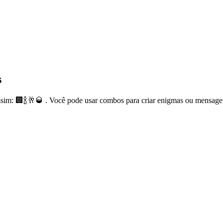
s
sim: 🏢🍾🥂🥃 . Você pode usar combos para criar enigmas ou mensage