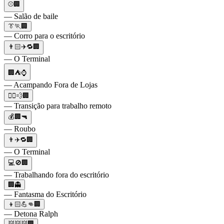
⚾🏢
— Salão de baile
👔🏃🏢
— Corro para o escritório
👨🏻✈️🔁🏢
— O Terminal
🏢⛺⌚
— Acampando Fora de Lojas
🏃‍♂️💨🏢
— Transição para trabalho remoto
💰🏢🔫
— Roubo
👨✈️🔁🏢
— O Terminal
💻🚫🏢
— Trabalhando fora do escritório
🏢👻
— Fantasma do Escritório
👦🏻💪👊🏢
— Detona Ralph
👹👹👹🏢