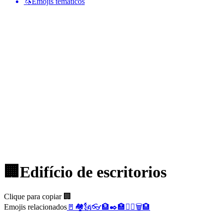
🦄
Emojis temáticos
🏢
Edifício de escritorios
Clique para copiar 🏢
Emojis relacionados
🚪
🏘️
🗽
👓
🏦
✒️
🏣
👮‍♀️
🗑️
🏨