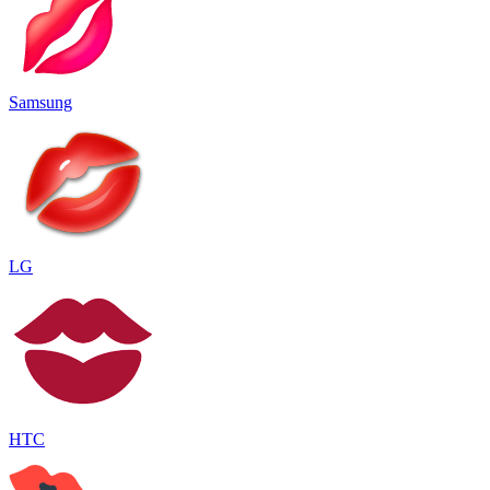
Samsung
LG
HTC