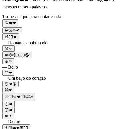
mensagens sem palavras.
Toque / clique para copiar e colar
😘❤️💋
💓😘💋💕
💏❤️‍🔥💋
— Romance apaixonado
😘💋
💋😊😲👩‍❤️‍💋‍👨😘
👄💋
— Beijo
💘💋
— Um beijo do coração
😏💋😘
🤗💋
🤧👰‍♀️💋❤️🤵‍♂️👏🥲
😍💋
😈💋
💋💄
— Batom
👨🏻‍💼💋💌❤️‍🔥