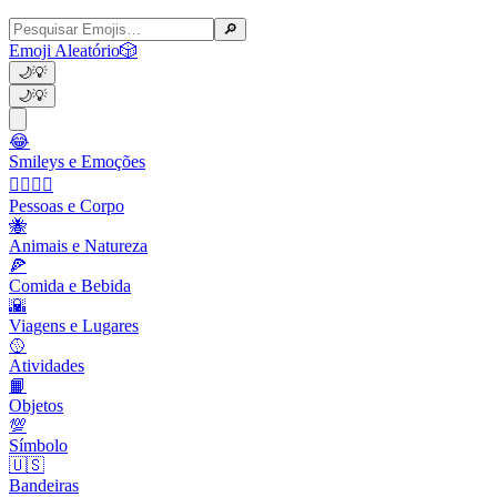
🔎
Emoji Aleatório
🎲
🌙
💡
🌙
💡
😂
Smileys e Emoções
👩‍❤️‍💋‍👨
Pessoas e Corpo
🐝
Animais e Natureza
🍕
Comida e Bebida
🌇
Viagens e Lugares
🥎
Atividades
📙
Objetos
💯
Símbolo
🇺🇸
Bandeiras