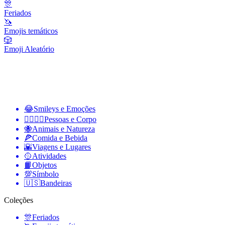
🎊
Feriados
🦄
Emojis temáticos
🎲
Emoji Aleatório
😂
Smileys e Emoções
👩‍❤️‍💋‍👨
Pessoas e Corpo
🐝
Animais e Natureza
🍕
Comida e Bebida
🌇
Viagens e Lugares
🥎
Atividades
📙
Objetos
💯
Símbolo
🇺🇸
Bandeiras
Coleções
🎊
Feriados