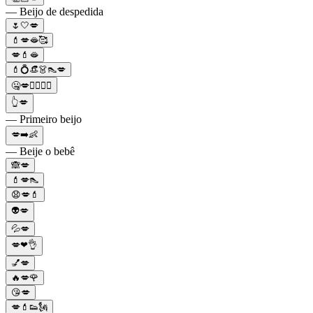
— Beijo de despedida
🌷🤍💋
💄💋🫦🥰
💋💄🫦
💄💍👒👗👠💋
🤐💋👩‍❤️‍💋‍👨
👆💋
— Primeiro beijo
💋➡️👶
— Beije o bebê
🙈💋
💄💋👠
😧💋💄
👽💋
💦💋
💋❤👌
💅💋
🔥💋🌹
😘💋
💋💄👟🗽