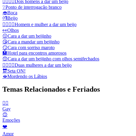
👨‍❤️‍💋‍👨
Dois homens a dar um beijo
❔
Ponto de interrogação branco
👄
Boca
💏
Beijo
👩‍❤️‍💋‍👨
Homem e mulher a dar um beijo
👀
Olhos
😗
Cara a dar um beijinho
😘
Cara a mandar um beijinho
😏
Cara com sorriso maroto
🏩
Hotel para encontros amorosos
😙
Cara a dar um beijinho com olhos semifechados
👩‍❤️‍💋‍👩
Duas mulheres a dar um beijo
🔛
Seta ON!
🫦
Mordendo os Lábios
Temas Relacionados e Feriados
🏳️‍🌈
Gay
🙃
Emoções
❤️
Amor