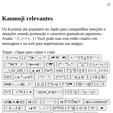
Kaomoji relevantes
Os Kaomoji são populares no Japão para compartilhar emoções e
situações usando pontuação e caracteres gramaticais japoneses.
Assim: ♡(´｡•ㅅ•｡`) ! Você pode usar esse estilo criativo em
mensagens e na web para impressionar sua amigos.
Toque / clique para copiar e colar
♡(´｡•ㅅ•｡`)
( ˘ ³˘)♥︎♡´･ᴗ･`♡
(❤´艸｀❤)
✧･ﾟ:*( ͡ꈍ ͜ʖ̫ ͡ꈍ )*:･ﾟ✧
( ˘ ³˘)♥(´∀｀)♡
(๑•ᴗ•๑)♡
(^👅^)
(*˘︶˘*).｡*♡
͡° ͜ʖ ͡°
(´∩｡• ᵕ •｡∩`)
_ _\_(⊙_⊙)\\_/
(_●_●)(
(^uv*)
(•з•)
(͡° ͜ʖ ͡°)( ͡• ͜ʖ ͡•)
(つ .•́ _ʖ •̀.)つ
(^w^)
( ๑ ڡ 7 ๑7)
（*´▽｀*）
(*´▽`*)
╏ ” ⊚ ͟ʖ ⊚ ” ╏
( ͡ಥ ͜ʖ ͡ಥ)
(⋈◍＞◡＜◍)。✧♡
[•_•]
(°°)==p
(* *)3❤
(^(|)~~~(|)^)
(-_-*)
(*=*)
（*’∀’人）♥
♡ლ(-༗‿༗-)ლ♡ l
(´▽`ʃ♡ƪ)
♡(„• ֊ •„)♡
ლ(́◉◞౪◟◉‵ლ)
(●´з`)♡
(♡˙︶˙♡)
(๑ Ỡ ◡͐ Ỡ๑)ﾉ♡
(●මᴗමσ)σணღ*
(♡ ὅ ◡ ὅ )ʃ♡
（●´∀｀）ノ♡
(//^3^//)
(°-°){}
•}♡{•
%*
,💋,