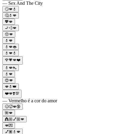
— Sex And The City
🙄💋💄
🤔💄💋
💖💋
🚬💨💋
😚💋
💄💋
💄💋👄
💄💋💄
🌹💗💋❤️
💄💋👠
💄💋
😍💋
💋💄👑
❤️💋❣️💯
— Vermelho é a cor do amor
🥴🥵💋🔞
🌺💋
👸🏼💅🏼💋
💋💌
💅🏽💄💋