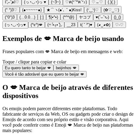
꒰˘̩̩̩⌣˘̩̩̩๑꒱♡
(っ◔◡◔)っ ♥
(~3~)
♡ฅ(ᐤˊ꒳ฅˋᐤ♪)
♡→♡
(.)(.)
(° °)3♡
(●~~~~~●)
★⌒ヽ(●’､＾●)Kiss!
(◜‿◝)♡
(✿♡‿♡)
(°0°)3
(…0.0…)
[:]
¶(•^•)
(*^*@)
ヤコブ
♥(ˆ⌣ˆԅ)
()_()
(っ◔◡◔)っ♥
(^ε^)💋
(ෆ ͒•∘̬• ͒)◞
__23
t( ˘ ³˘)♥
(◕‿◕✿)
♡-♡
Exemplos de 💋 Marca de beijo usando
Frases populares com 💋 Marca de beijo em mensagens e web:
Toque / clique para copiar e colar
Eu quero tanto te beijar 💋
beijinhos 💋
Você é tão adorável que eu quero te beijar 💋
O 💋 Marca de beijo através de diferentes
dispositivos
Os emojis podem parecer diferentes entre plataformas. Todo
fabricante de serviços da Web, OS ou gadgets pode criar o design de
Emojis de acordo com seu próprio estilo e visão corporativa. Aqui
você pode conferir como é Emoji 💋 Marca de beijo nas plataformas
mais populares: