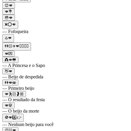
😊💋
💋💐
😳💋
❌⭕💋
— Fofoqueira
♨️💋
👫🏻✈️💋👩‍❤️‍💋‍👨
💋💌
👸💋🐸
— A Princesa e o Sapo
👋💋
— Beijo de despedida
👫💋🫨
— Primeiro beijo
💋🕺🏻🤰🏼
— O resultado da festa
💋💀
— O beijo da morte
🚫💋4️⃣👉
— Nenhum beijo para você
👏🏻💋