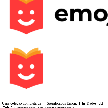
Uma coleção completa de 📙 Significados Emoji, 👨‍💻 Dados, 🙅‍♀️
🍕🍔🍟 Combinações, Arte Emoji e muito mais.