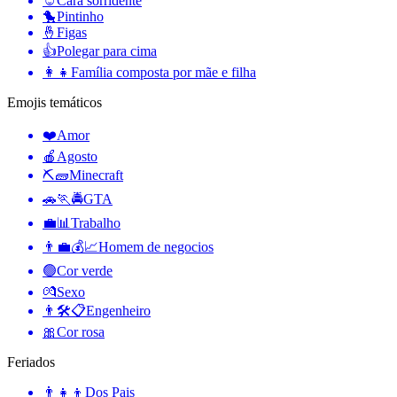
☺️
Cara sorridente
🐤
Pintinho
🤞
Figas
👍
Polegar para cima
👩‍👧
Família composta por mãe e filha
Emojis temáticos
❤️
Amor
🍎
Agosto
⛏🧱
Minecraft
🚗🏃🚔
GTA
💼📊
Trabalho
👨‍💼💰📈
Homem de negocios
🟢
Cor verde
💏
Sexo
👨🛠📋
Engenheiro
🎀
Cor rosa
Feriados
👨‍👧‍👦
Dos Pais