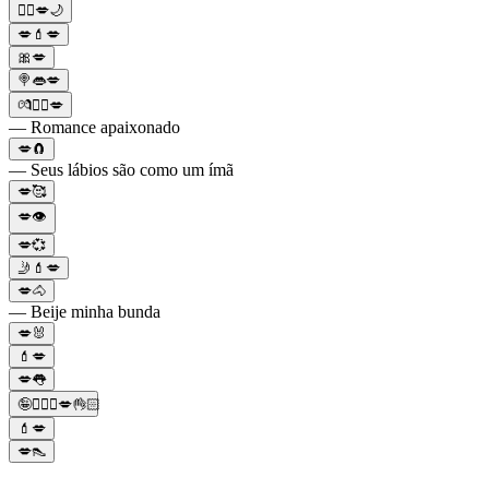
🧛‍♀️💋🌙
💋💄💋
🎀💋
🍭👄💋
💏❤️‍🔥💋
— Romance apaixonado
💋🧲
— Seus lábios são como um ímã
💋🥰
💋👁
💋💞
🤳💄💋
💋🐴
— Beije minha bunda
💋🐰
💄💋
💋👅
🤪👨‍❤️‍👨💋👌🏻
💄💋
💋👠