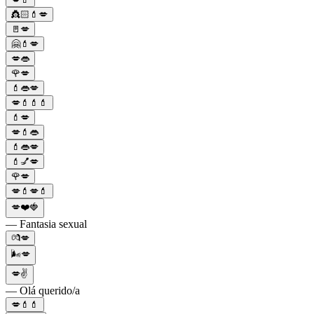
👸🏻💄💋
🚪💋
🤗💄💋
💋👄
🌹💋
💄👄💋
💋💄💄💄
💄💋
💋💄👄
💄👄💋
💄💅💋
🌹💋
💋💄💋💄
💋❤️🍓
— Fantasia sexual
💏💋
🌬💋
💋✌
— Olá querido/a
💋💄💄