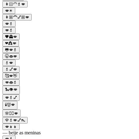
👩🏻‍🦳💄💋
💋☀
👩🏼‍🦰💅🏼💋
💋💄
💋💄
🖤👻💋
❤👸💋
🐸💋💄
🤫👄💋
💄💋
💄💅💋
🥰💋👋
💋👄💄
🐍👁️💋
💋💄💅
🕯️👹💋
🌸🧛‍♀️💋
🌹💄💋💅👠
💋👧👧
— beije as meninas
💋💄