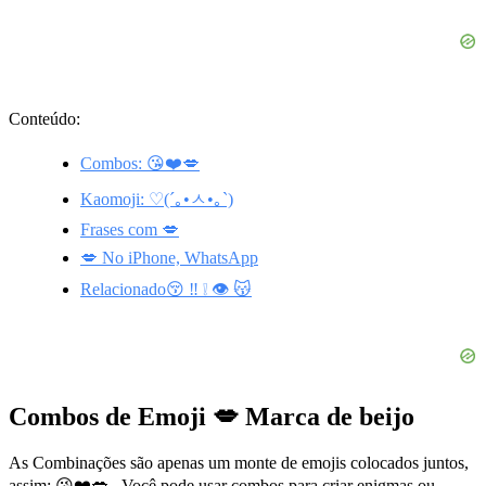
Conteúdo:
Combos: 😘❤️💋
Kaomoji: ♡(´｡•ㅅ•｡`)
Frases com 💋
💋 No iPhone, WhatsApp
Relacionado😚 ‼️ ❕ 👁️ 😽
Combos de Emoji 💋 Marca de beijo
As Combinações são apenas um monte de emojis colocados juntos,
assim: 😘❤️💋 . Você pode usar combos para criar enigmas ou