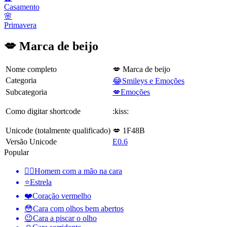
Casamento
🌸
Primavera
💋 Marca de beijo
Nome completo
💋 Marca de beijo
Categoria
😂Smileys e Emoções
Subcategoria
💋Emoções
Como digitar shortcode
:kiss:
Unicode (totalmente qualificado)
💋 1F48B
Versão Unicode
E0.6
Popular
🤦‍♂️
Homem com a mão na cara
⭐
Estrela
❤️
Coração vermelho
😳
Cara com olhos bem abertos
😉
Cara a piscar o olho