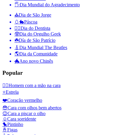
🖐
Dia Mundial do Agradecimento
⛪️
Dia de São Jorge
🥚🐇
Páscoa
👨‍⚕️
Dia do Dentista
🤓
Dia do Orgulho Geek
☘️
Día de São Patrício
🎸
Dia Mundial The Beatles
🌎
Dia da Comunidade
🐲
Ano novo Chinês
Popular
🤦‍♂️
Homem com a mão na cara
⭐
Estrela
❤️
Coração vermelho
😳
Cara com olhos bem abertos
😉
Cara a piscar o olho
☺️
Cara sorridente
🐤
Pintinho
🤞
Figas