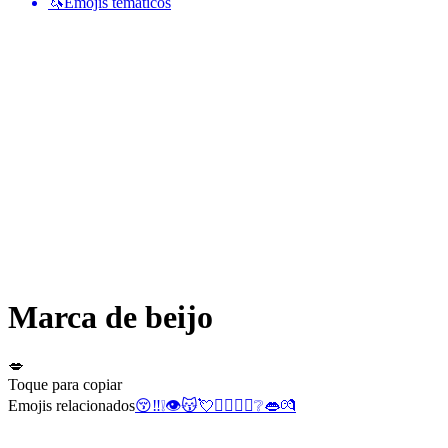
🦄
Emojis temáticos
Marca de beijo
💋
Toque para copiar
Emojis relacionados
😚
‼️
❕
👁️
😽
💘
👨‍❤️‍💋‍👨
❔
👄
💏