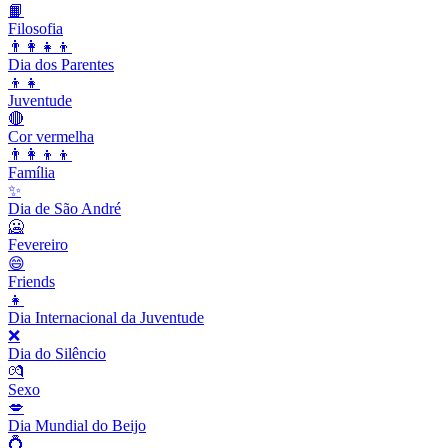
📙
Filosofia
👨‍👩‍👧‍👦
Dia dos Parentes
👦👧
Juventude
🔴
Cor vermelha
👨‍👩‍👦‍👦
Família
✨
Dia de São André
🥶
Fevereiro
😄
Friends
👧
Dia Internacional da Juventude
❌
Dia do Silêncio
💏
Sexo
💋
Dia Mundial do Beijo
💍