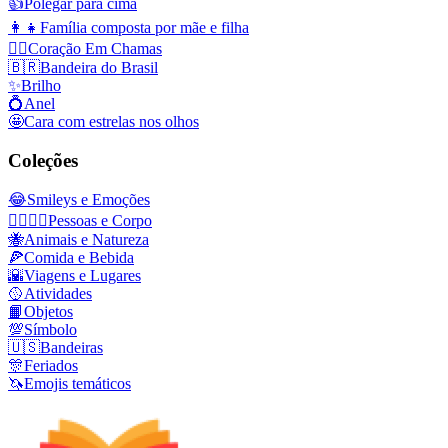
👍
Polegar para cima
👩‍👧
Família composta por mãe e filha
❤️‍🔥
Coração Em Chamas
🇧🇷
Bandeira do Brasil
✨
Brilho
💍
Anel
🤩
Cara com estrelas nos olhos
Coleções
😂
Smileys e Emoções
👩‍❤️‍💋‍👨
Pessoas e Corpo
🐝
Animais e Natureza
🍕
Comida e Bebida
🌇
Viagens e Lugares
🥎
Atividades
📙
Objetos
💯
Símbolo
🇺🇸
Bandeiras
🎊
Feriados
🦄
Emojis temáticos