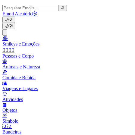
🔎
Emoji Aleatório
🎲
🌙
💡
🌙
💡
😂
Smileys e Emoções
👩‍❤️‍💋‍👨
Pessoas e Corpo
🐝
Animais e Natureza
🍕
Comida e Bebida
🌇
Viagens e Lugares
🥎
Atividades
📙
Objetos
💯
Símbolo
🇺🇸
Bandeiras