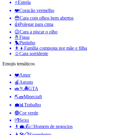
⭐
Estrela
❤️
Coração vermelho
😳
Cara com olhos bem abertos
👍
Polegar para cima
😉
Cara a piscar o olho
🤞
Figas
🐤
Pintinho
👩‍👧
Família composta por mãe e filha
☺️
Cara sorridente
Emojis temáticos
❤️
Amor
🍎
Agosto
🚗🏃🚔
GTA
⛏🧱
Minecraft
💼📊
Trabalho
🟢
Cor verde
💏
Sexo
👨‍💼💰📈
Homem de negocios
👨🛠📋
Engenheiro