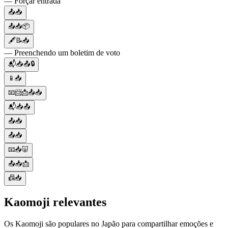
— Forçar entrada
📤📥
📤📥📦
🖋📝📥
— Preenchendo um boletim de voto
📬📥📤🔒
📱📥
📧📨📩📤📥
📬📥📤
📤📥
📤📥
📧📥🐷
📤📥📩
📠📥
Kaomoji relevantes
Os Kaomoji são populares no Japão para compartilhar emoções e