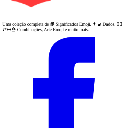
Uma coleção completa de 📙 Significados Emoji, 👨‍💻 Dados, 🙅‍♀️
🍕🍔🍟 Combinações, Arte Emoji e muito mais.