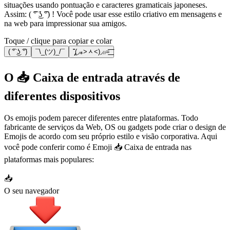
situações usando pontuação e caracteres gramaticais japoneses.
Assim: ( ͡° ͜ʖ ͡°) ! Você pode usar esse estilo criativo em mensagens e
na web para impressionar sua amigos.
Toque / clique para copiar e colar
( ͡° ͜ʖ ͡°)
¯\_(ツ)_/¯
˭̡̞(◞⁎˃ᆺ˂)◞₎₎=͟͟͞͞
O 📥 Caixa de entrada através de
diferentes dispositivos
Os emojis podem parecer diferentes entre plataformas. Todo
fabricante de serviços da Web, OS ou gadgets pode criar o design de
Emojis de acordo com seu próprio estilo e visão corporativa. Aqui
você pode conferir como é Emoji 📥 Caixa de entrada nas
plataformas mais populares:
📥
O seu navegador