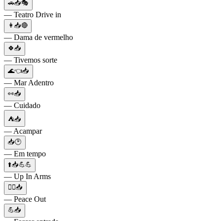
🚗📥🎭
— Teatro Drive in
👩📥🔴
— Dama de vermelho
🍀📥
— Tivemos sorte
🌊👈📥
— Mar Adentro
👀📥
— Cuidado
⛺️📥
— Acampar
📥🕑
— Em tempo
⬆️📥💪💪
— Up In Arms
✌🏻📥
— Peace Out
💪📥