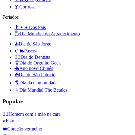
🎀
Cor rosa
Feriados
👨‍👧‍👦
Dos Pais
🖐
Dia Mundial do Agradecimento
⛪️
Dia de São Jorge
🥚🐇
Páscoa
👨‍⚕️
Dia do Dentista
🤓
Dia do Orgulho Geek
🐲
Ano novo Chinês
☘️
Día de São Patrício
🌎
Dia da Comunidade
🎸
Dia Mundial The Beatles
Popular
🤦‍♂️
Homem com a mão na cara
⭐
Estrela
❤️
Coração vermelho