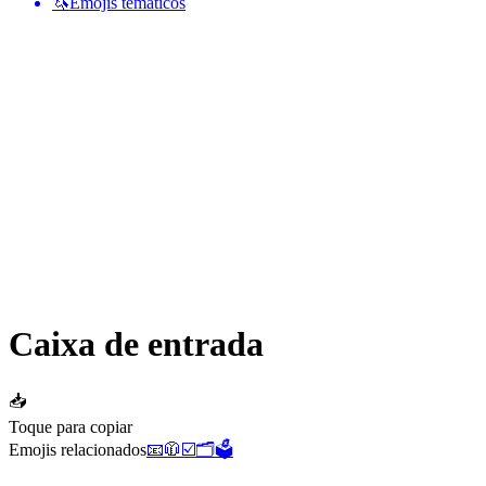
🦄
Emojis temáticos
Caixa de entrada
📥
Toque para copiar
Emojis relacionados
📧
🧥
☑️
🗂️
🗳️