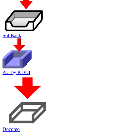
SoftBank
AU by KDDI
Docomo