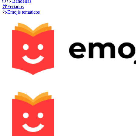
🇺🇸
Bandeiras
🎊
Feriados
🦄
Emojis temáticos