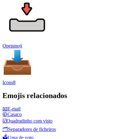
Openmoji
Icons8
Emojis relacionados
📧
E-mail
🧥
Casaco
☑️
Quadradinho com visto
🗂️
Separadores de ficheiros
🗳️
Urna de voto