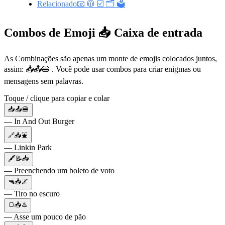
Relacionado📧 🧥 ☑️ 🗂️ 🗳️
Combos de Emoji 📥 Caixa de entrada
As Combinações são apenas um monte de emojis colocados juntos,
assim: 📥📤🍔 . Você pode usar combos para criar enigmas ou
mensagens sem palavras.
Toque / clique para copiar e colar
📥📤🍔
— In And Out Burger
🔗📥⛲️
— Linkin Park
🖋📝📥
— Preenchendo um boleto de voto
🔫📥🌌
— Tiro no escuro
🍞📥♨️
— Asse um pouco de pão