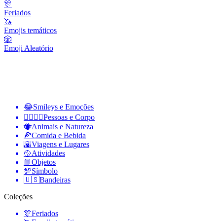
🎊
Feriados
🦄
Emojis temáticos
🎲
Emoji Aleatório
😂
Smileys e Emoções
👩‍❤️‍💋‍👨
Pessoas e Corpo
🐝
Animais e Natureza
🍕
Comida e Bebida
🌇
Viagens e Lugares
🥎
Atividades
📙
Objetos
💯
Símbolo
🇺🇸
Bandeiras
Coleções
🎊
Feriados