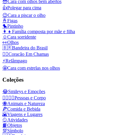
😳
Cara com olhos bem abertos
👍
Polegar para cima
😉
Cara a piscar o olho
🤞
Figas
🐤
Pintinho
👩‍👧
Família composta por mãe e filha
☺️
Cara sorridente
👀
Olhos
🇧🇷
Bandeira do Brasil
❤️‍🔥
Coração Em Chamas
⚡
Relâmpago
🤩
Cara com estrelas nos olhos
Coleções
😂
Smileys e Emoções
👩‍❤️‍💋‍👨
Pessoas e Corpo
🐝
Animais e Natureza
🍕
Comida e Bebida
🌇
Viagens e Lugares
🥎
Atividades
📙
Objetos
💯
Símbolo