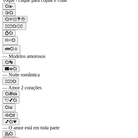
Toque / clique para copiar e colar
💞💫
😘💞
💞🫶🏻💐🥹
🧚🏻‍♂️💞🙂✨
💍💞
⛓️♾️💞
👪💞☺️
— Modelos amorosos
💞👣
🌃🫦💞
— Noite romântica
👩‍❤️‍👩💞
— Amor 2 corações
💞🎁🍰
💘💕💞
💞📊
👰💞💃
💕💞💗
— O amor está em toda parte
💁💞