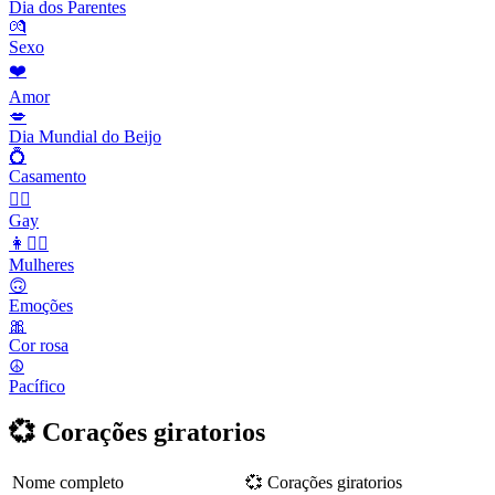
Dia dos Parentes
💏
Sexo
❤️
Amor
💋
Dia Mundial do Beijo
💍
Casamento
🏳️‍🌈
Gay
👩👱‍♀️
Mulheres
🙃
Emoções
🎀
Cor rosa
☮️
Pacífico
💞 Corações giratorios
Nome completo
💞 Corações giratorios