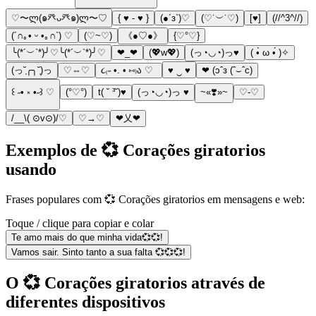
♡〜ლ(๑癶ᴗ癶๑)ლ〜♡
{ ♥ - ♥ }
(●´з`)♡
(♡˙︶˙♡)
[♥]
(//^3^//)
(´∩｡• ᵕ •｡∩`) ♡
(♡~♡)
《●♡●》
{♡°♡}
╰(*´︶`*)╯♡╰(*´︶`*)╯♡
❤_❤
(💖w💖)
(っ◔◡◔)っ♥
( •̀ ω •́ )✧
(っ˘̩╭╮˘̩)っ
♡⇔♡
૮₍˶ •. • ⑅₎ა ♡
♥ ‿ ♥
❤ (ɔˆз (ˆ⌣ˆc)
꒰ ˶• ༝ •˶꒱ ♡
(°♡°)
t( ˘ ³˘)♥
(っ◔◡◔)っ ♥
~«❣️»~
♡-♡
/__\( ⊙v⊙)/♡
♡→♡
❤乂❤
Exemplos de 💞 Corações giratorios
usando
Frases populares com 💞 Corações giratorios em mensagens e web:
Toque / clique para copiar e colar
Te amo mais do que minha vida💞💞!
Vamos sair. Sinto tanto a sua falta 💞💞💞!
O 💞 Corações giratorios através de
diferentes dispositivos