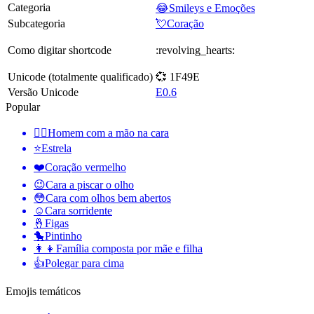
Categoria
😂Smileys e Emoções
Subcategoria
💘Coração
Como digitar shortcode
:revolving_hearts:
Unicode (totalmente qualificado)
💞 1F49E
Versão Unicode
E0.6
Popular
🤦‍♂️
Homem com a mão na cara
⭐
Estrela
❤️
Coração vermelho
😉
Cara a piscar o olho
😳
Cara com olhos bem abertos
☺️
Cara sorridente
🤞
Figas
🐤
Pintinho
👩‍👧
Família composta por mãe e filha
👍
Polegar para cima
Emojis temáticos