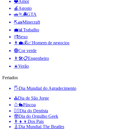
❤️
Amor
🍎
Agosto
🚗🏃🚔
GTA
⛏🧱
Minecraft
💼📊
Trabalho
💏
Sexo
👨‍💼💰📈
Homem de negocios
🟢
Cor verde
👨🛠📋
Engenheiro
☀️
Verão
Feriados
🖐
Dia Mundial do Agradecimento
⛪️
Dia de São Jorge
🥚🐇
Páscoa
👨‍⚕️
Dia do Dentista
🤓
Dia do Orgulho Geek
👨‍👧‍👦
Dos Pais
🎸
Dia Mundial The Beatles