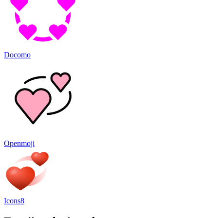
Docomo
Openmoji
Icons8