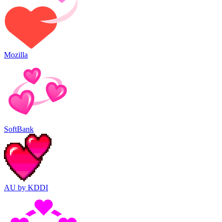
Mozilla
SoftBank
AU by KDDI