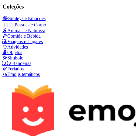
Coleções
😂
Smileys e Emoções
👩‍❤️‍💋‍👨
Pessoas e Corpo
🐝
Animais e Natureza
🍕
Comida e Bebida
🌇
Viagens e Lugares
🥎
Atividades
📙
Objetos
💯
Símbolo
🇺🇸
Bandeiras
🎊
Feriados
🦄
Emojis temáticos