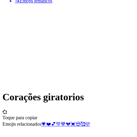
🦄
Emojis temáticos
Corações giratorios
💞
Toque para copiar
Emojis relacionados
💗
❤️
💕
💚
🤎
💔
💓
😍
🥰
🩵