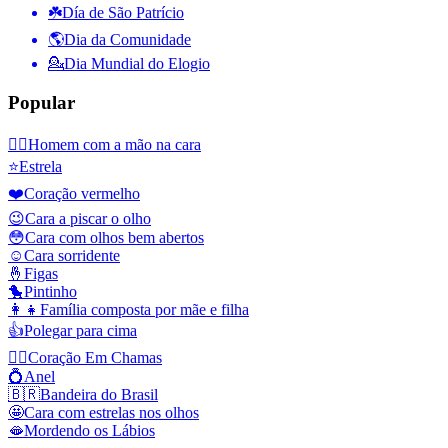
☘️
Día de São Patrício
🌎
Dia da Comunidade
💁
Dia Mundial do Elogio
Popular
🤦‍♂️
Homem com a mão na cara
⭐
Estrela
❤️
Coração vermelho
😉
Cara a piscar o olho
😳
Cara com olhos bem abertos
☺️
Cara sorridente
🤞
Figas
🐤
Pintinho
👩‍👧
Família composta por mãe e filha
👍
Polegar para cima
❤️‍🔥
Coração Em Chamas
💍
Anel
🇧🇷
Bandeira do Brasil
🤩
Cara com estrelas nos olhos
🫦
Mordendo os Lábios