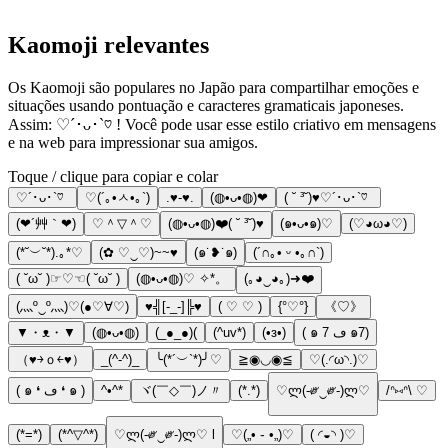
Kaomoji relevantes
Os Kaomoji são populares no Japão para compartilhar emoções e
situações usando pontuação e caracteres gramaticais japoneses.
Assim: ♡´･ᴗ･`♡ ! Você pode usar esse estilo criativo em mensagens
e na web para impressionar sua amigos.
Toque / clique para copiar e colar
♡´･ᴗ･`♡
♡(´｡•ㅅ•｡`)
.♥️-♥️.
(◍•ᴗ•◍)❤
( ˘ ³˘)♥︎♡´･ᴗ･`♡
(❤´艸｀❤)
♡＾▽＾♡
(◍•ᴗ•◍)❤️( ˘ ³˘)♥
(๑•ᴗ•๑)♡
(♡◕ω◕♡)
(*˘︶˘*).｡*♡
(✿ ♡‿♡)~~♥️
(๑˙❥˙๑)
(´∩｡• ᵕ •｡∩`)
( ˘ω˘ )☞♡☜( ˘ω˘ )
(◍•ᴗ•◍)♡ ✧*。
(｡◕‿◕｡)➜❤️
(灬º‿º灬)♡(●♡∀♡)
♥╣[-_-]╠♥
( ♡ ♡ )
{°♡°}
《♡》
▼・ᴥ・▼
(◍•ᴗ•◍)
(_●_●)(
(^uv*)
(•з•)
( ๑ ڡ 7 ๑7)
（♥￫ｏ￩♥）
_(^-^)_
╰(*´︶`*)╯♡
≧◉◡◉≦
♡(.◜ω◝.)♡
( ๑ ❛ ڡ ❛ ๑ )
^•^*
ヾ(￣◇￣)ノ〃
(*.*)
♡ლ(-༗‿༗-)ლ♡
/ᐢ⑅ᐢ\ ♡
(*=*)
(*^▽^*)
♡ლ(-༗‿༗-)ლ♡ l
♡(„• ֊ •„)♡
( ◜◒◝ )♡