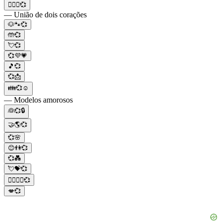
👩‍❤️‍👩💞
— União de dois corações
🐶🐾💞
🤲💞
💘💞
💞💜💗
🎵💞
💞📩
👪💞☺️
— Modelos amorosos
👰💞🔒
🤝🌎💞
💞🌸
😊👫💞
💞💑
💘💝💞
🙇‍♀️🙇‍♂️💞
💋💞