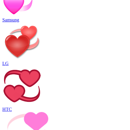
Samsung
LG
HTC