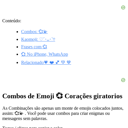
Conteúdo:
Combos: 💞💫
Kaomoji: ♡´･ᴗ･`♡
Frases com 💞
💞 No iPhone, WhatsApp
Relacionado💗 ❤️ 💕 💚 🤎
Combos de Emoji 💞 Corações giratorios
As Combinações são apenas um monte de emojis colocados juntos,
assim: 💞💫 . Você pode usar combos para criar enigmas ou
mensagens sem palavras.