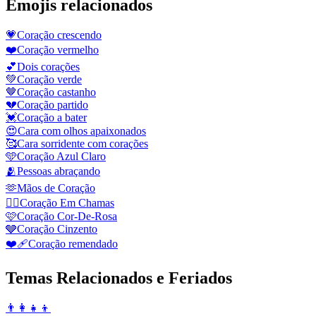
Emojis relacionados
💗
Coração crescendo
❤️
Coração vermelho
💕
Dois corações
💚
Coração verde
🤎
Coração castanho
💔
Coração partido
💓
Coração a bater
😍
Cara com olhos apaixonados
🥰
Cara sorridente com corações
🩵
Coração Azul Claro
🫂
Pessoas abraçando
🫶
Mãos de Coração
❤️‍🔥
Coração Em Chamas
🩷
Coração Cor-De-Rosa
🩶
Coração Cinzento
❤️‍🩹
Сoração remendado
Temas Relacionados e Feriados
👨‍👩‍👧‍👦