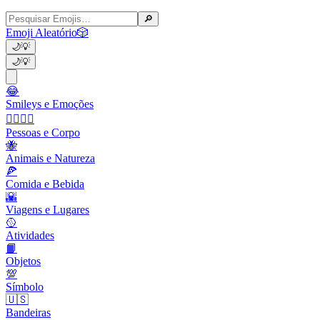
🔎
Emoji Aleatório
🎲
🌙
💡
🌙
💡
😂
Smileys e Emoções
👩‍❤️‍💋‍👨
Pessoas e Corpo
🐝
Animais e Natureza
🍕
Comida e Bebida
🌇
Viagens e Lugares
🥎
Atividades
📙
Objetos
💯
Símbolo
🇺🇸
Bandeiras