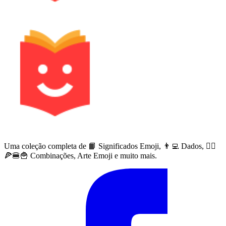
Uma coleção completa de 📙 Significados Emoji, 👨‍💻 Dados, 🙅‍♀️
🍕🍔🍟 Combinações, Arte Emoji e muito mais.