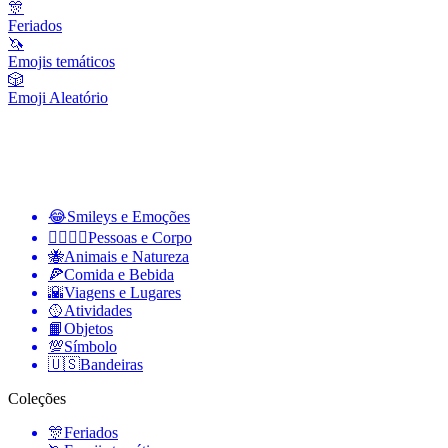
🎊
Feriados
🦄
Emojis temáticos
🎲
Emoji Aleatório
😂
Smileys e Emoções
👩‍❤️‍💋‍👨
Pessoas e Corpo
🐝
Animais e Natureza
🍕
Comida e Bebida
🌇
Viagens e Lugares
🥎
Atividades
📙
Objetos
💯
Símbolo
🇺🇸
Bandeiras
Coleções
🎊
Feriados