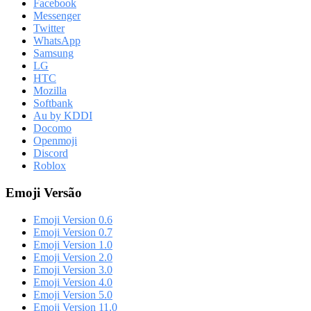
Facebook
Messenger
Twitter
WhatsApp
Samsung
LG
HTC
Mozilla
Softbank
Au by KDDI
Docomo
Openmoji
Discord
Roblox
Emoji Versão
Emoji Version 0.6
Emoji Version 0.7
Emoji Version 1.0
Emoji Version 2.0
Emoji Version 3.0
Emoji Version 4.0
Emoji Version 5.0
Emoji Version 11.0