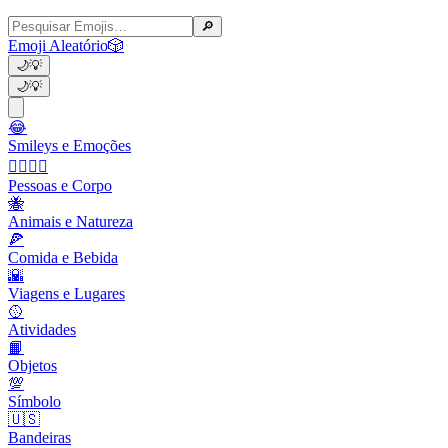
🔎
Emoji Aleatório
🎲
🌙
💡
🌙
💡
😂
Smileys e Emoções
👩‍❤️‍💋‍👨
Pessoas e Corpo
🐝
Animais e Natureza
🍕
Comida e Bebida
🌇
Viagens e Lugares
🥎
Atividades
📙
Objetos
💯
Símbolo
🇺🇸
Bandeiras