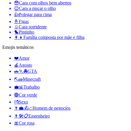
😳
Cara com olhos bem abertos
😉
Cara a piscar o olho
👍
Polegar para cima
🤞
Figas
☺️
Cara sorridente
🐤
Pintinho
👩‍👧
Família composta por mãe e filha
Emojis temáticos
❤️
Amor
🍎
Agosto
🚗🏃🚔
GTA
⛏🧱
Minecraft
💼📊
Trabalho
🟢
Cor verde
💏
Sexo
👨‍💼💰📈
Homem de negocios
👨🛠📋
Engenheiro
🎀
Cor rosa