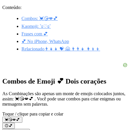
Conteúdo:
Combos: 💓😘💋💕
Kaomoji: ˚ʚ♡ɞ˚
Frases com 💕
💕 No iPhone, WhatsApp
Relacionado👨‍👧‍👧 💝 🤗 👨‍👨‍👧 👩‍👦‍👦
Combos de Emoji 💕 Dois corações
As Combinações são apenas um monte de emojis colocados juntos,
assim: 💓😘💋💕 . Você pode usar combos para criar enigmas ou
mensagens sem palavras.
Toque / clique para copiar e colar
💓😘💋💕
🙃💕