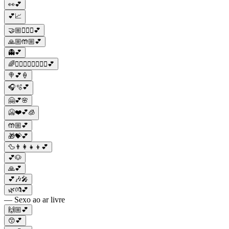
👀💕
💕📈
🤝🏼👩‍❤️‍👨💕
🙏🏼🤲🏼💕
👻💕
🌈👩‍❤️‍💋‍👨👨‍❤️‍💋‍👨💕
🍭💕🍦
🎧🫧💕
🤗💕🌸
🥶❤️💕🧊
🤲🏼💕
🎁💝💕
🦆👨‍👩‍👧‍👦💕
💕🐶
🙏💕
💕🎶🎤
🌿💏💕
— Sexo ao ar livre
🙌🏼💕
😙💕