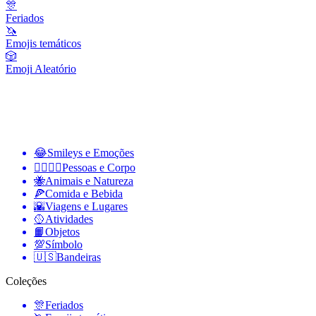
🎊
Feriados
🦄
Emojis temáticos
🎲
Emoji Aleatório
😂
Smileys e Emoções
👩‍❤️‍💋‍👨
Pessoas e Corpo
🐝
Animais e Natureza
🍕
Comida e Bebida
🌇
Viagens e Lugares
🥎
Atividades
📙
Objetos
💯
Símbolo
🇺🇸
Bandeiras
Coleções
🎊
Feriados