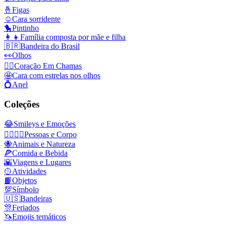
🤞
Figas
☺️
Cara sorridente
🐤
Pintinho
👩‍👧
Família composta por mãe e filha
🇧🇷
Bandeira do Brasil
👀
Olhos
❤️‍🔥
Coração Em Chamas
🤩
Cara com estrelas nos olhos
💍
Anel
Coleções
😂
Smileys e Emoções
👩‍❤️‍💋‍👨
Pessoas e Corpo
🐝
Animais e Natureza
🍕
Comida e Bebida
🌇
Viagens e Lugares
🥎
Atividades
📙
Objetos
💯
Símbolo
🇺🇸
Bandeiras
🎊
Feriados
🦄
Emojis temáticos