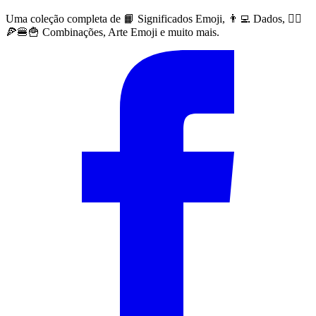
Uma coleção completa de 📙 Significados Emoji, 👨‍💻 Dados, 🙅‍♀️
🍕🍔🍟 Combinações, Arte Emoji e muito mais.