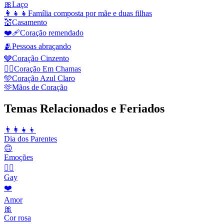
🎀
Laço
👩‍👧‍👧
Família composta por mãe e duas filhas
💒
Casamento
❤️‍🩹
Сoração remendado
🫂
Pessoas abraçando
🩶
Coração Cinzento
❤️‍🔥
Coração Em Chamas
🩵
Coração Azul Claro
🫶
Mãos de Coração
Temas Relacionados e Feriados
👨‍👩‍👧‍👦
Dia dos Parentes
🙃
Emoções
🏳️‍🌈
Gay
❤️
Amor
🎀
Cor rosa