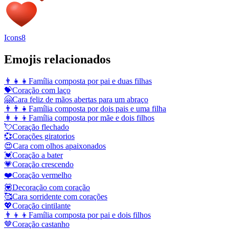
Icons8
Emojis relacionados
👨‍👧‍👧
Família composta por pai e duas filhas
💝
Coração com laço
🤗
Cara feliz de mãos abertas para um abraço
👨‍👨‍👧
Família composta por dois pais e uma filha
👩‍👦‍👦
Família composta por mãe e dois filhos
💘
Coração flechado
💞
Corações giratorios
😍
Cara com olhos apaixonados
💓
Coração a bater
💗
Coração crescendo
❤️
Coração vermelho
💟
Decoração com coração
🥰
Cara sorridente com corações
💖
Coração cintilante
👨‍👦‍👦
Família composta por pai e dois filhos
🤎
Coração castanho