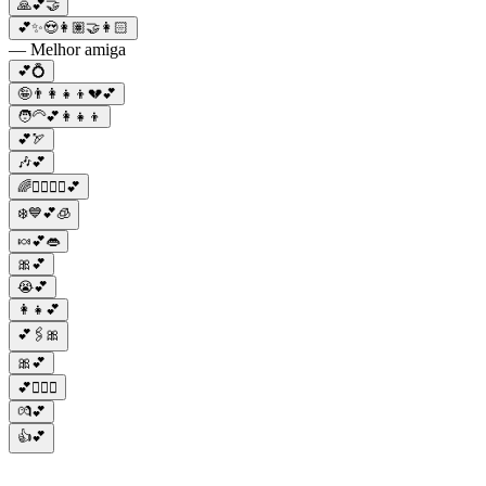
🙏💕🤝
💕✨😍👩🏽‍🤝‍👩🏻
— Melhor amiga
💕💍
🤪👨‍👩‍👧‍👦💔💕
🧑‍🦳💕👩‍👧‍👦
💕🏹
🎶💕
🌈👩‍❤️‍💋‍👩💕
❄️💙💕🧊
🍬💕👄
🎀💕
😭💕
👩‍👧💕
💕🖇🎀
🎀💕
💕👩‍❤️‍👨
💏💕
👍💕