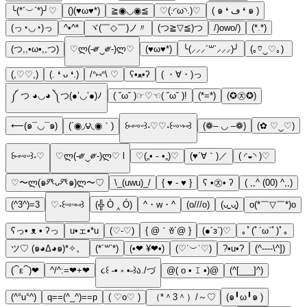
╰(*´︶`*)╯♡
()(♥ω♥*)
≧◉◡◉≦
♡(.◜ω◝.)♡
( ๑ ❛ ڡ ❛ ๑ )
(っ◔◡◔)っ
^•^*
ヾ(￣◇￣)ノ〃
(つ≧▽≦)つ
/)owo/)
(*.*)
(つ,,•ω•,,つ)
♡ლ(-༗‿༗-)ლ♡
(♥ω♥*)
╰(⸝⸝⸝´꒳`⸝⸝⸝)╯
(｡♡‿♡｡)
(,♡♡,)
(. ❛ ᴗ ❛.)
/ᐢ⑅ᐢ\ ♡
ʕ•ﻌ•ʔ
( ・∀・)っ
༼ つ ◕◡◕ ༽つ(●’◡’●)ﾉ
( ˘ω˘ )☞♡☜( ˘ω˘ )!
(*=*)
(✪㉨✪)
⟵(๑¯◡¯๑)
(΄◉◞౪◟◉｀)
꒰⑅ᵕ༚ᵕ꒱˖♡♡˖꒰ᵕ༚ᵕ⑅꒱
(❁– ◡ –❁)
(✿ ♡‿♡)
꒰⑅ᵕ༚ᵕ꒱˖♡
♡ლ(-༗‿༗-)ლ♡ l
♡(„• ֊ •„)♡
(♥´∀｀)／
( ◜◒◝ )♡
♡〜ლ(๑癶ᴗ癶๑)ლ〜♡
\_(uwu)_/
{ ♥ - ♥ }
ʕ •㉨• ʔ
( ,,^ (00) ^,,)
(^3^)=3
♡˖꒰ᵕ༚ᵕ⑅꒱
(╬ Ò ‸ Ó)
^・w・^
(o///o)
(ᴗ͈ˬᴗ͈)
o(*￣▽￣*)o
ʕっ• ᴥ • ʔっ
u•ェ•*u
(♡-♡)
{ @｀ꈊ´@ }
(●´з`)♡
｡ﾟ(ﾟ´ω`ﾟ)ﾟ｡
ツ♡ (๑◕Δ◕๑)*✧。
(*´꒳`*)
(•❤ ¥❤•)
(♡˙︶˙♡)
?•u•?
(^----\^])
(⁀ε⁀)❤
^/^:=❤+❤
૮꒰ ˶• ༝ •˶꒱ა./づ
@( o • 𝙸 •)@
(^[___]^)
(^°u°^)
q==(^_^)==p
( ♡o♡ )
（*＾3＾）/～♡
(๑╹ω╹๑ )