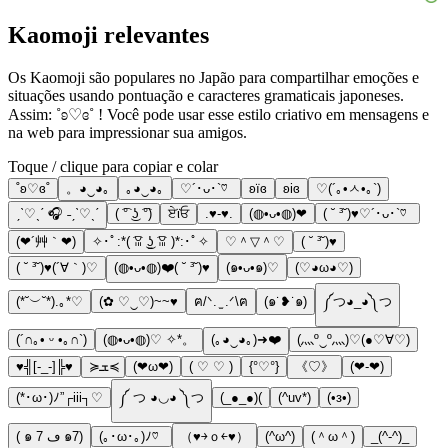
Kaomoji relevantes
Os Kaomoji são populares no Japão para compartilhar emoções e
situações usando pontuação e caracteres gramaticais japoneses.
Assim: ˚ʚ♡ɞ˚ ! Você pode usar esse estilo criativo em mensagens e
na web para impressionar sua amigos.
Toque / clique para copiar e colar
˚ʚ♡ɞ˚
。◕‿◕｡
｡◕‿◕｡
♡´･ᴗ･`♡
ʚїɞ
ʚiɞ
♡(´｡•ㅅ•｡`)
ˏˋ♡ˎˊ 🎧 ˗ˏˋ♡ˎˊ
( ͡° ͜ʖ ͡°)
ਏϊਓ
.♥️-♥️.
(◍•ᴗ•◍)❤
( ˘ ³˘)♥︎♡´･ᴗ･`♡
(❤´艸｀❤)
✧･ﾟ:*( ͡ꈍ ͜ʖ̫ ͡ꈍ )*:･ﾟ✧
♡＾▽＾♡
( ˘ ³˘)♥
( ˘ ³˘)♥(´∀｀)♡
(◍•ᴗ•◍)❤️( ˘ ³˘)♥
(๑•ᴗ•๑)♡
(♡◕ω◕♡)
(*˘︶˘*).｡*♡
(✿ ♡‿♡)~~♥️
ฅ/ᐠ. ̫ .ᐟ\ฅ
(๑˙❥˙๑)
༼つ◕_◕༽つ
(´∩｡• ᵕ •｡∩`)
(◍•ᴗ•◍)♡ ✧*。
(｡◕‿◕｡)➜❤️
(灬º‿º灬)♡(●♡∀♡)
♥╣[-_-]╠♥
≽ܫ≼
(❤ω❤)
( ♡ ♡ )
{°♡°}
《♡》
(❤-❤)
(*･ω･)ﾉ”┌iii┐♡
༼ つ ◕◡◕ ༽つ
(_●_●)(
(^uv*)
(•з•)
( ๑ ڡ 7 ๑7)
(｡･ω･｡)ﾉ♡
（♥￫ｏ￩♥）
(^ω^)
(＾ω＾)
_(^-^)_