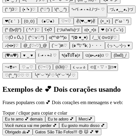
(° °)3♡
(• ³• )♡
(°♡°)
\(^._.^)
ᐢ⑅ᐢ꒰ ˶• ༝ •˶꒱./づ~ ♡
づ｡◕‿‿◕｡)づ
❤(´ε｀ )
(⊙ˍ⊙)
《●♡●》
♡~♡
✌(❤◡❤)✌
(×_×)
(*´ω｀*)
(^ (l)v(l)^)
( ^-^ )♡
ʕ•̠͡•ʔ
(づu//w//u)づ
ɛ(•‿•)ɜ
❤ (ɔˆз (ˆ⌣ˆc)
♡(ӦｖӦ｡)
(^♡v♡^)
o(*^＠^*)o
*(✿ ♥‿♥)
/__\( ⊙v⊙)/♡
♪(•ө•)♡
@_(♡-♡)_@
(´︶`)ฅ♡
(๑ ͡͡ᵔ▽ ͡͡͡͡ᵔ๑; )・・・
(っ◔◡◔)っ ♥
(💖w💖)
♥ ‿ ♥
꒰ ˶• ༝ •˶꒱ ♡
٩(๑꒦ິȏ꒦ິ๑)۶
ପ(๑•ᴗ•๑)ଓ ♡
(0w0)_/
~«❣️»~
♡→♡
(♡~♡)
(ò3ò)♡
૮ ᴗ.ᴗ ა
⊂((・▽・))⊃♥️
♡(^_^)♡♡ ♡
╰(*´︶`*)╯♡╰(*´︶`*)╯♡
Exemplos de 💕 Dois corações usando
Frases populares com 💕 Dois corações em mensagens e web:
Toque / clique para copiar e colar
Eu te amo 💕 demais
Eu te adoro 💕
Merci💕
Você nunca vai me perder 💕
Eu gosto muito disso 💕
Obrigado 🙏💕
Gatos São Tão Fofos!!! 😍 🐱 💕 💗