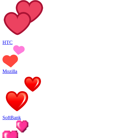
HTC
Mozilla
SoftBank