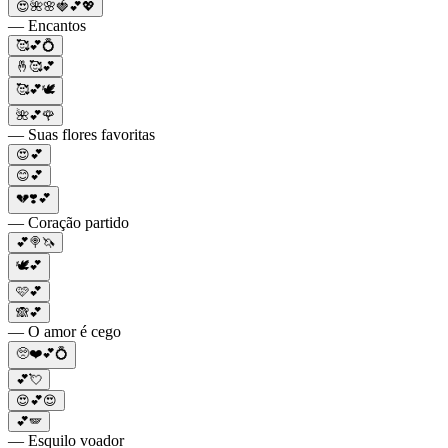
😍🌺🌸🍓💕💖
— Encantos
🥰💕💍
🤞🥰💕
🥰💕🕊️
🌺💕🌹
— Suas flores favoritas
😍💕
😊💕
💔❣️💕
— Coração partido
💕🍭🦄
🕊️💕
🩷💕
🙈💕
— O amor é cego
🥺❤️💕💍
💕💘
😍💕😍
💕🪽
— Esquilo voador