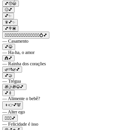
💕🥺😭
🥴💕
💕✨
🧚💕✨
💕🍭💟
👩‍❤️‍👩👩‍❤️‍👩👩‍❤️‍👩👩‍❤️‍👩👩‍❤️‍👩💍💕
— Casamento
💕😂
— Ha-ha, o amor
👸💕
— Rainha dos corações
🌿💏🌿💕
💕🤝
— Trégua
🎁🤳🎁😂💕
💕🍼
— Alimente o bebê?
👦👉💕👿
— Alter ego
👨‍❤️‍👨💕
— Felicidade é isso
😍💕🫵💕