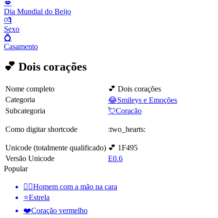
💋
Dia Mundial do Beijo
💏
Sexo
💍
Casamento
💕 Dois corações
Nome completo
💕 Dois corações
Categoria
😂Smileys e Emoções
Subcategoria
💘Coração
Como digitar shortcode
:two_hearts:
Unicode (totalmente qualificado)
💕 1F495
Versão Unicode
E0.6
Popular
🤦‍♂️
Homem com a mão na cara
⭐
Estrela
❤️
Coração vermelho