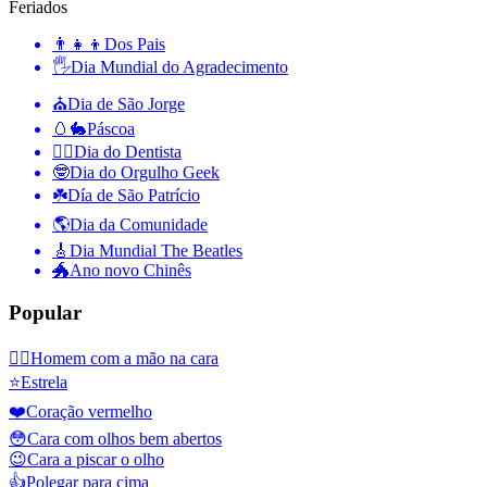
Feriados
👨‍👧‍👦
Dos Pais
🖐
Dia Mundial do Agradecimento
⛪️
Dia de São Jorge
🥚🐇
Páscoa
👨‍⚕️
Dia do Dentista
🤓
Dia do Orgulho Geek
☘️
Día de São Patrício
🌎
Dia da Comunidade
🎸
Dia Mundial The Beatles
🐲
Ano novo Chinês
Popular
🤦‍♂️
Homem com a mão na cara
⭐
Estrela
❤️
Coração vermelho
😳
Cara com olhos bem abertos
😉
Cara a piscar o olho
👍
Polegar para cima