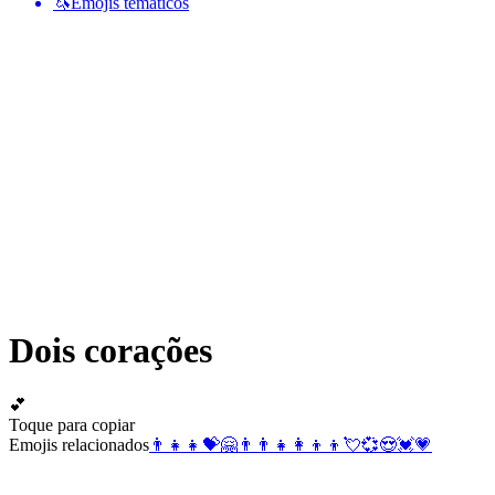
🦄
Emojis temáticos
Dois corações
💕
Toque para copiar
Emojis relacionados
👨‍👧‍👧
💝
🤗
👨‍👨‍👧
👩‍👦‍👦
💘
💞
😍
💓
💗