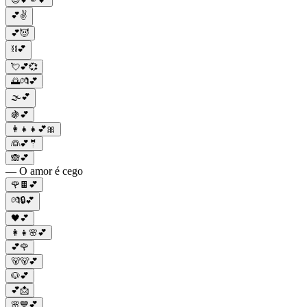
💕✌
💕😈
⛓💕
💘💕💞
🌅💏💕
🌫️💕
🍇💕
👩‍👧‍👧💕🎀
👰💕🤵
🙈💕
— O amor é cego
🌹🍫💕
💏🔒💕
🖤💕
👩‍👧🌸💕
💕🌹
🐻🐻💕
🐶💕
💕📩
🌸💙💕