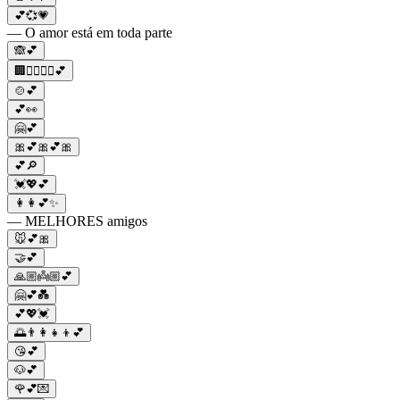
💕💞💗
— O amor está em toda parte
🙈💕
🏢👩‍❤️‍💋‍👨💕
🍲💕
💕👀
🤗💕
🎀💕🎀💕🎀
💕🔎
💓💖💕
👩👩💕✨
— MELHORES amigos
🐭💕🎀
🤝💕
🙏🏼👼🏼💕
🤗💕💑
💕💖💓
🌅👨‍👩‍👧‍👦💕
😘💕
🐶💕
🌹💕💌