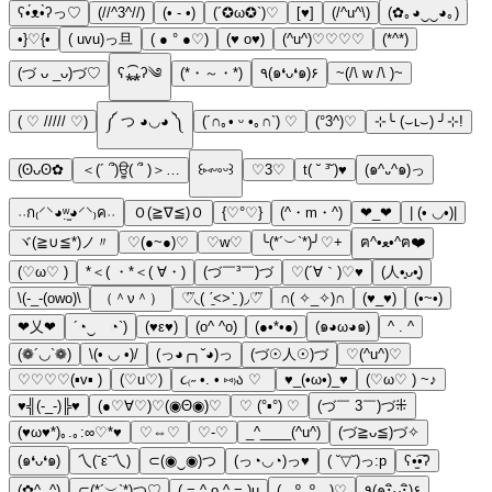
ʕ•́ᴥ•̀ʔっ♡
(//^3^//)
(• - •)
(´✪ω✪`)♡
[♥]
(/^u^\)
(✿｡◕‿‿◕｡)
•}♡{•
( uvu)っ旦
( ● ° ●♡)
(♥ o♥)
(^u^)♡♡♡♡
(*^*)
(づ ᴗ _ᴗ)づ♡
ʕ⁎̯͡⁎ʔ༄
(*・～・*)
٩(๑❛ᴗ❛๑)۶
~(/\ w /\ )~
( ♡ ///// ♡)
༼ つ ◕◡◕ ༽
(´∩｡• ᵕ •｡∩`) ♡
(°3^)♡
⊹╰ (⌣ʟ⌣) ╯⊹!
(ʘᴗʘ✿
＜(´ ՞)ਊ( ՞ )＞…
꒰⑅ᵕ༚ᵕ꒱
♡3♡
t( ˘ ³˘)♥
(๑^᎑^๑)っ
˓˓ก₍⸍⸌◕ʷ̣̫◕⸍⸌₎ค˒˒
Ｏ(≧∇≦)Ｏ
{♡°♡}
(^・m・^)
❤_❤
| (• ◡•)|
ヾ(≧∪≦*)ノ〃
♡(●~●)♡
♡w♡
╰(*´︶`*)╯♡+
ฅ^•ﻌ•^ฅ❤️
(♡ω♡ )
*＜( ・*＜( ∀・)
(づ￣³￣)づ
♡(´∀｀)♡♥
(人•͈ᴗ•͈)
\(-_-(owo)\
（＾ν＾）
♡⃛◟( ˊ̱˂˃ˋ̱ )◞♡⃛
∩( ✧_✧)∩
(♥_♥)
(•~•)
❤乂❤
´◔‿ゝ◔`)
(♥ε♥)
(o^ ^o)
(●•*•●)
(๑◕ω◕๑)
^ . ^
(❁´◡`❁)
\(• ◡ •)/
(っ◕╭╮˘◕)っ
(づ☉人☉)づ
♡(^u^)♡
♡♡♡♡(▪v▪ )
(♡u♡)
૮₍˶ •. • ⑅₎ა ♡
♥️_(•ω•)_♥️
(♡ω♡ ) ~♪
♥╣(-_-)╠♥
(●♡∀♡)♡(◉Θ◉)♡
♡ (°▪°) ♡
(づ￣ 3￣)づ⁜
(♥ω♥*)｡.｡:∞♡*♥
♡⇔♡
♡-♡
_^____(^u^)
(づ≧ᴗ≦)づ✧
(๑❛ᴗ❛๑)
乀(ˉεˉ乀)
⊂(◉‿◉)つ
(っ◔◡◔)っ♥
( ˘▽˘)っ:p
ʕ•̫͡•ʔ
(✿^‿^)
⊂(*´︶`*)つ♡︎
( = ^ o ^ = )u
(灬º‿º灬)♡
٩(๑･ิᴗ･ิ)۶