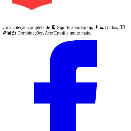
Uma coleção completa de 📙 Significados Emoji, 👨‍💻 Dados, 🙅‍♀️
🍕🍔🍟 Combinações, Arte Emoji e muito mais.