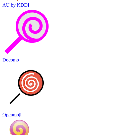
AU by KDDI
Docomo
Openmoji