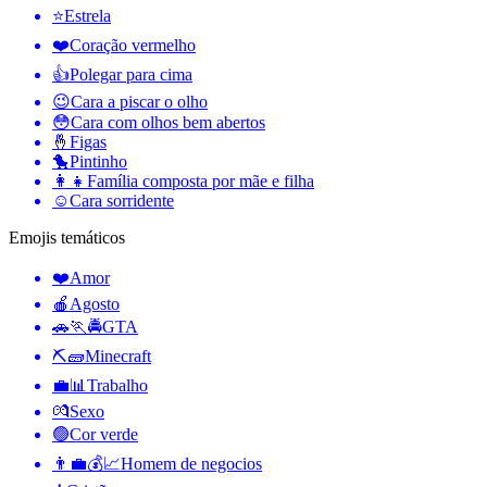
⭐
Estrela
❤️
Coração vermelho
👍
Polegar para cima
😉
Cara a piscar o olho
😳
Cara com olhos bem abertos
🤞
Figas
🐤
Pintinho
👩‍👧
Família composta por mãe e filha
☺️
Cara sorridente
Emojis temáticos
❤️
Amor
🍎
Agosto
🚗🏃🚔
GTA
⛏🧱
Minecraft
💼📊
Trabalho
💏
Sexo
🟢
Cor verde
👨‍💼💰📈
Homem de negocios