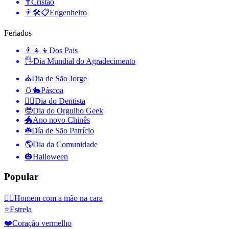
✝️
Cristão
👨🛠📋
Engenheiro
Feriados
👨‍👧‍👦
Dos Pais
🖐
Dia Mundial do Agradecimento
⛪️
Dia de São Jorge
🥚🐇
Páscoa
👨‍⚕️
Dia do Dentista
🤓
Dia do Orgulho Geek
🐲
Ano novo Chinês
☘️
Día de São Patrício
🌎
Dia da Comunidade
🎃
Halloween
Popular
🤦‍♂️
Homem com a mão na cara
⭐
Estrela
❤️
Coração vermelho