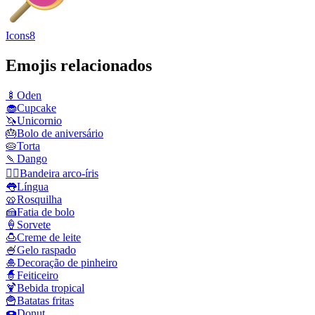
Icons8
Emojis relacionados
🍢
Oden
🧁
Cupcake
🦄
Unicornio
🎂
Bolo de aniversário
🥧
Torta
🍡
Dango
🏳️‍🌈
Bandeira arco‑íris
👅
Língua
🥨
Rosquilha
🍰
Fatia de bolo
🍦
Sorvete
🍮
Creme de leite
🍧
Gelo raspado
🎍
Decoração de pinheiro
🧙
Feiticeiro
🍹
Bebida tropical
🍟
Batatas fritas
🍩
Donut