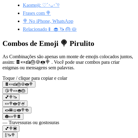
Kaomoji: ♡´･ᴗ･`♡
Frases com 🍭
🍭 No iPhone, WhatsApp
Relacionado🍢 🧁 🦄 🎂 🥧
Combos de Emoji 🍭 Pirulito
As Combinações são apenas um monte de emojis colocados juntos,
assim: 🍫🍬🍰🎂🍪🍩🍭 . Você pode usar combos para criar
enigmas ou mensagens sem palavras.
Toque / clique para copiar e colar
🍫🍬🍰🎂🍪🍩🍭
😘🍭🍬🧁🎂
💕🍭🦄
🍬🍭🍩🍨🍧
🌭🍔🥨🍩🍭🍻
🎃🍬🍭🍫
— Travessuras ou gostosuras
💕🍭💟
🍾🦄🍭