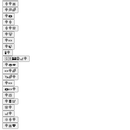
🍦🍭🎀
🍭💭🌈
🍭🍩
🍭🍦
🍦🍭🌸
🍭🐻
🍭🍬
🍭🍃
🧪🍭
🇬🇧🏰🎡🎢🍭
🍭👄💋
🍬🍭🌈
🦄🌈🍭
🍭🍬
🍩🍬🍭
🍭💩
🍭🍫🥢
🌸🍭
🎢🍭
🌞🍦🍭
🍭🎀💖