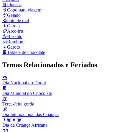
🍿
Pipocas
🥤
Copo para viagem
🍨
Gelado
🍯
Pote de mel
👧
Garota
🌈
Arco‑íris
🍪
Biscoito
🍬
Bombom
👦
Garoto
🍫
Tablete de chocolate
Temas Relacionados e Feriados
🍩
Dia Nacional do Donut
🍫
Dia Mundial do Chocolate
🎊
Terça-feira gorda
👶
Dia Internacional das Crianças
👦🏾👧🏾
Dia da Criança Africana
🏳️‍🌈