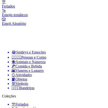
🎊
Feriados
🦄
Emojis temáticos
🎲
Emoji Aleatório
😂
Smileys e Emoções
👩‍❤️‍💋‍👨
Pessoas e Corpo
🐝
Animais e Natureza
🍕
Comida e Bebida
🌇
Viagens e Lugares
🥎
Atividades
📙
Objetos
💯
Símbolo
🇺🇸
Bandeiras
Coleções
🎊
Feriados