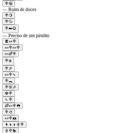
🍭🤪
— Ruim de doces
🍭🍋
🍭💦
🍭➡️😋
— Preciso de um pirulito
🍫🍬🍭
🍬🍭🍬🍭
🍬🌈🍭
🍭❄️
🍭🎉
🍬🍭🍡
🍭🐊
🍭🌸🎉
🍓🍭
🍡🍭
🌈🍬🍭👅
🍭🎨
🍬🍭🍩
👩‍👧‍👦🍦🍭
🍦🍭🎠