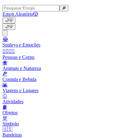
🔎
Emoji Aleatório
🎲
🌙
💡
🌙
💡
😂
Smileys e Emoções
👩‍❤️‍💋‍👨
Pessoas e Corpo
🐝
Animais e Natureza
🍕
Comida e Bebida
🌇
Viagens e Lugares
🥎
Atividades
📙
Objetos
💯
Símbolo
🇺🇸
Bandeiras