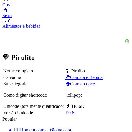
Gay
💏
Sexo
🍳🧃
Alimentos e bebidas
🍭 Pirulito
Nome completo
🍭 Pirulito
Categoria
🍕Comida e Bebida
Subcategoria
🧁Comida doce
Como digitar shortcode
:lollipop:
Unicode (totalmente qualificado)
🍭 1F36D
Versão Unicode
E0.6
Popular
🤦‍♂️
Homem com a mão na cara