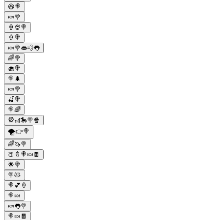
😆🍭
🍬🍭
🍦🍨🍭
🍦🍭
🍬🍭👄💨👅
🌈🍭
🧁🍭
🍭🌲
🍬🍭
🍒🍭
🍭🌈
🎡🎢🎠🍭🍿
🌪️👉🍭
🌈🦄🍭
🍑🍦🍭🍬🍫
🌟🍭
🍭🐱
🍭💕🍦
🍭🍬
🍬👅🍭
🍭🍬🍫