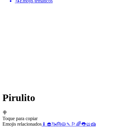
🦄
Emojis temáticos
Pirulito
🍭
Toque para copiar
Emojis relacionados
🍢
🧁
🦄
🎂
🥧
🍡
🏳️‍🌈
👅
🥨
🍰