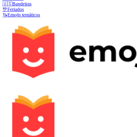
🇺🇸
Bandeiras
🎊
Feriados
🦄
Emojis temáticos