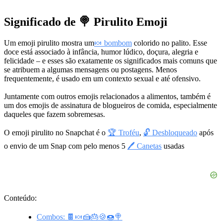
Significado de 🍭 Pirulito Emoji
Um emoji pirulito mostra um
🍬 bombom
colorido no palito. Esse
doce está associado à infância, humor lúdico, doçura, alegria e
felicidade – e esses são exatamente os significados mais comuns que
se atribuem a algumas mensagens ou postagens. Menos
frequentemente, é usado em um contexto sexual e até ofensivo.
Juntamente com outros emojis relacionados a alimentos, também é
um dos emojis de assinatura de blogueiros de comida, especialmente
daqueles que fazem sobremesas.
O emoji pirulito no Snapchat é o
🏆 Troféu
,
🔓 Desbloqueado
após
o envio de um Snap com pelo menos 5
🖊 Canetas
usadas
Conteúdo:
Combos: 🍫🍬🍰🎂🍪🍩🍭