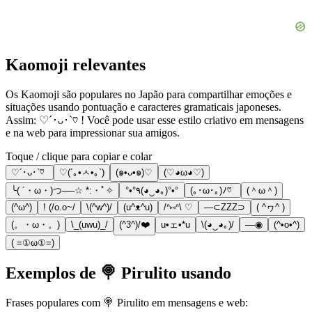
Kaomoji relevantes
Os Kaomoji são populares no Japão para compartilhar emoções e
situações usando pontuação e caracteres gramaticais japoneses.
Assim: ♡´･ᴗ･`♡ ! Você pode usar esse estilo criativo em mensagens
e na web para impressionar sua amigos.
Toque / clique para copiar e colar
♡´･ᴗ･`♡
♡(´｡•ㅅ•｡`)
(๑•ᴗ•๑)♡
(♡◕ω◕♡)
╰( ´・ω・)つ──☆ *:・ﾟ✧
°•°٩(◕‿◕｡)°•°
(｡･ω･｡)ﾉ♡
(＾ω＾)
(^ω^)
! (/o.o~/
\(^w^)/
(u^ᴥ^u)
/ᐢ⑅ᐢ\ ♡
―⊂ZZZ⊃
( ^ヮ^ )
(。・ω・。)
\_(uwu)_/
(^3^)/❤️
u•ェ•*u
\(◕‿◕｡)/
––◉
(^•о•^)
( =①ω①=)
Exemplos de 🍭 Pirulito usando
Frases populares com 🍭 Pirulito em mensagens e web: