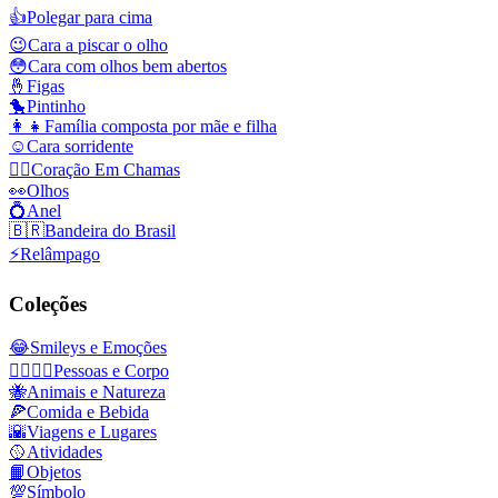
👍
Polegar para cima
😉
Cara a piscar o olho
😳
Cara com olhos bem abertos
🤞
Figas
🐤
Pintinho
👩‍👧
Família composta por mãe e filha
☺️
Cara sorridente
❤️‍🔥
Coração Em Chamas
👀
Olhos
💍
Anel
🇧🇷
Bandeira do Brasil
⚡
Relâmpago
Coleções
😂
Smileys e Emoções
👩‍❤️‍💋‍👨
Pessoas e Corpo
🐝
Animais e Natureza
🍕
Comida e Bebida
🌇
Viagens e Lugares
🥎
Atividades
📙
Objetos
💯
Símbolo