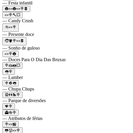
— Festa infantil
🎃🍬🎃🍬🍭🍫
🍬🍭🔨💥
— Candy Crush
🪅🍬🍭
— Presente doce
🧒🪣🍭🍬🍫
— Sonho de guloso
🍬🍭🎃
— Doces Para O Dia Das Bruxas
🍭🍰🍩💥
👅🍭
— Lamber
🍭🔘👅
— Chupa Chups
🎡👫🎠🍭
— Parque de diversões
💗🍭
👻🍻🍭
— Atributos de férias
🍭🍬🏪
🐸👹🍬🍭