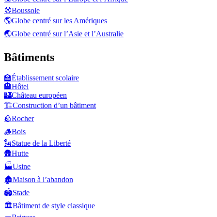
🧭
Boussole
🌎
Globe centré sur les Amériques
🌏
Globe centré sur l’Asie et l’Australie
Bâtiments
🏫
Établissement scolaire
🏨
Hôtel
🏰
Château européen
🏗️
Construction d’un bâtiment
🪨
Rocher
🪵
Bois
🗽
Statue de la Liberté
🛖
Hutte
🏭
Usine
🏚️
Maison à l’abandon
🏟️
Stade
🏛️
Bâtiment de style classique