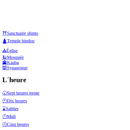
⛩️
Sanctuaire shinto
🛕
Temple hindou
⛪
Église
🕌
Mosquée
🕋
Kaaba
🕍
Synagogue
L´heure
🕢
Sept heures trente
🕙
Dix heures
⌛
Sablier
🕛
Midi
🕔
Cinq heures