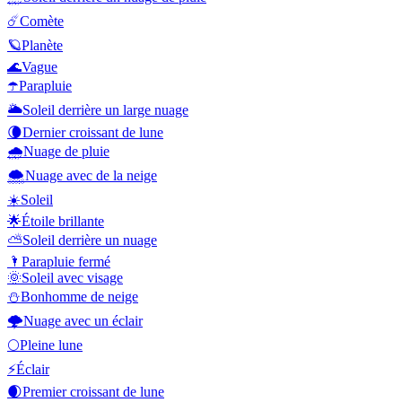
☄️
Comète
🪐
Planète
🌊
Vague
☂️
Parapluie
🌥️
Soleil derrière un large nuage
🌘
Dernier croissant de lune
🌧️
Nuage de pluie
🌨️
Nuage avec de la neige
☀️
Soleil
🌟
Étoile brillante
⛅
Soleil derrière un nuage
🌂
Parapluie fermé
🌞
Soleil avec visage
⛄
Bonhomme de neige
🌩️
Nuage avec un éclair
🌕
Pleine lune
⚡
Éclair
🌒
Premier croissant de lune