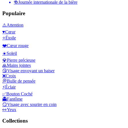
🍻
Journée internationale de la bière
Populaire
⚠️
Attention
♥️
Cœur
⭐
Étoile
❤️
Cœur rouge
☀️
Soleil
💎
Pierre précieuse
🙏
Mains jointes
😘
Visage envoyant un baiser
❌
Croix
💭
Bulle de pensée
⚡
Éclair
✅
Bouton Coché
👻
Fantôme
😏
Visage avec sourire en coin
👀
Yeux
Collections