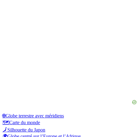
🌐
Globe terrestre avec méridiens
🗺️
Carte du monde
🗾
Silhouette du Japon
🌍
Globe centré sur l’Europe et l’Afrique