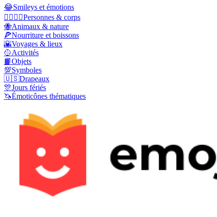
😂
Smileys et émotions
👩‍❤️‍💋‍👨
Personnes & corps
🐝
Animaux & nature
🍕
Nourriture et boissons
🌇
Voyages & lieux
🥎
Activités
📙
Objets
💯
Symboles
🇺🇸
Drapeaux
🎊
Jours fériés
🦄
Émoticônes thématiques