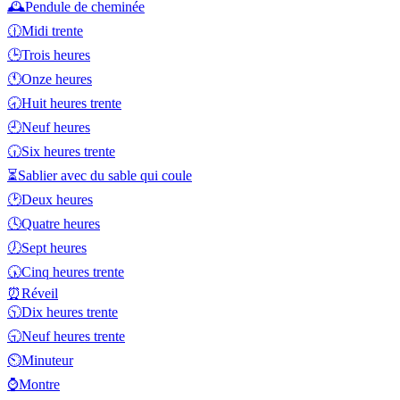
🕰️
Pendule de cheminée
🕧
Midi trente
🕒
Trois heures
🕚
Onze heures
🕣
Huit heures trente
🕘
Neuf heures
🕡
Six heures trente
⏳
Sablier avec du sable qui coule
🕑
Deux heures
🕓
Quatre heures
🕖
Sept heures
🕠
Cinq heures trente
⏰
Réveil
🕥
Dix heures trente
🕤
Neuf heures trente
⏲️
Minuteur
⌚
Montre