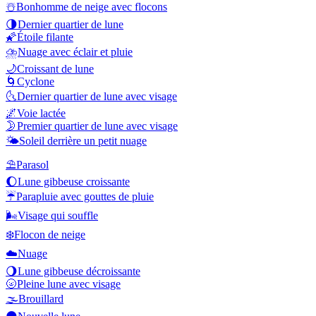
☃️
Bonhomme de neige avec flocons
🌗
Dernier quartier de lune
🌠
Étoile filante
⛈️
Nuage avec éclair et pluie
🌙
Croissant de lune
🌀
Cyclone
🌜
Dernier quartier de lune avec visage
🌌
Voie lactée
🌛
Premier quartier de lune avec visage
🌤️
Soleil derrière un petit nuage
⛱️
Parasol
🌔
Lune gibbeuse croissante
☔
Parapluie avec gouttes de pluie
🌬️
Visage qui souffle
❄️
Flocon de neige
☁️
Nuage
🌖
Lune gibbeuse décroissante
🌝
Pleine lune avec visage
🌫️
Brouillard