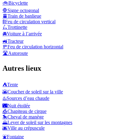
🚲
Bicyclette
🛑
Signe octogonal
🚈
Train de banlieue
🚦
Feu de circulation vertical
🛴
Trottinette
🚘
Voiture à l’arrivée
🚜
Tracteur
🚥
Feu de circulation horizontal
🛣️
Autoroute
Autres lieux
⛺
Tente
🌇
Coucher de soleil sur la ville
♨️
Sources d’eau chaude
🌃
Nuit étoilée
🎪
Chapiteau de cirque
🎠
Cheval de manège
🌄
Lever de soleil sur les montagnes
🌆
Ville au crépuscule
⛲
Fontaine