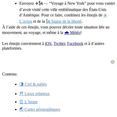
Envoyez
✈️🗽
— “Voyage à New York” pour vous vanter
d’avoir visité cette ville emblématique des États-Unis
d’Amérique. Pour ce faire, combinez les émojis de
✈️
L’avion
et de la
🗽 Statue de la liberté
.
À l’aide de ces émojis, vous pouvez décrire toute situation liée au
mouvement, au voyage, et même à la
🌧 Météo
!
Les émojis conviennent à
iOS
,
Twitter
,
Facebook
et à d’autres
plateformes.
Contenu:
🌗 Ciel & météo
⛩️ Lieux religieux
⏰ L´heure
🌏 Cartes géographiques