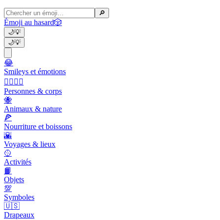
🔎
Émoji au hasard
🎲
🌙
💡
🌙
💡
😂
Smileys et émotions
👩‍❤️‍💋‍👨
Personnes & corps
🐝
Animaux & nature
🍕
Nourriture et boissons
🌇
Voyages & lieux
🥎
Activités
📙
Objets
💯
Symboles
🇺🇸
Drapeaux