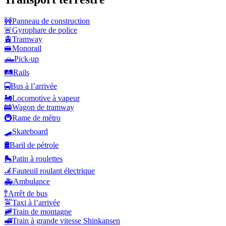
🚧
Panneau de construction
🚨
Gyrophare de police
🚊
Tramway
🚝
Monorail
🛻
Pick-up
🛤️
Rails
🚍
Bus à l’arrivée
🚂
Locomotive à vapeur
🚋
Wagon de tramway
🚇
Rame de métro
🛹
Skateboard
🛢️
Baril de pétrole
🛼
Patin à roulettes
🦼
Fauteuil roulant électrique
🚑
Ambulance
🚏
Arrêt de bus
🚖
Taxi à l’arrivée
🚞
Train de montagne
🚅
Train à grande vitesse Shinkansen