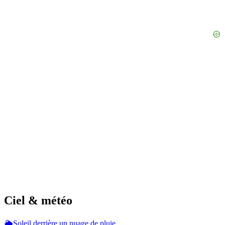
Ciel & météo
🌦️
Soleil derrière un nuage de pluie