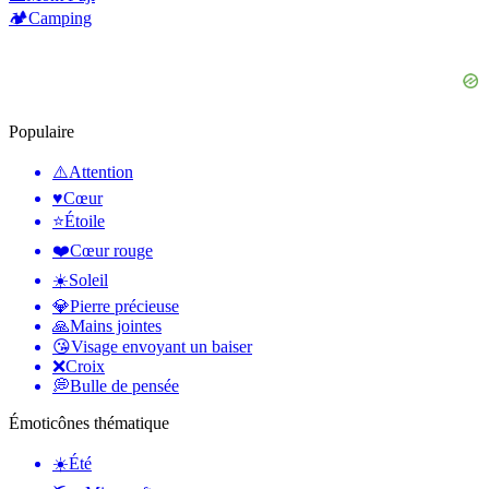
🏕️
Camping
Populaire
⚠️
Attention
♥️
Cœur
⭐
Étoile
❤️
Cœur rouge
☀️
Soleil
💎
Pierre précieuse
🙏
Mains jointes
😘
Visage envoyant un baiser
❌
Croix
💭
Bulle de pensée
Émoticônes thématique
☀️
Été