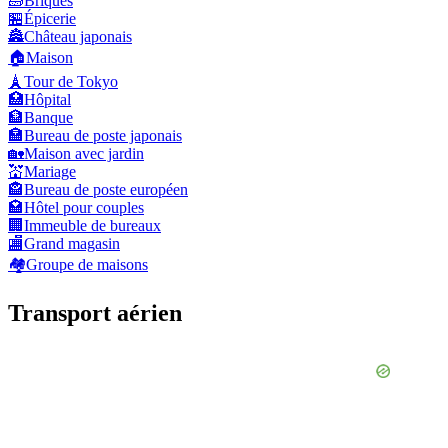
🧱
Briques
🏪
Épicerie
🏯
Château japonais
🏠
Maison
🗼
Tour de Tokyo
🏥
Hôpital
🏦
Banque
🏣
Bureau de poste japonais
🏡
Maison avec jardin
💒
Mariage
🏤
Bureau de poste européen
🏩
Hôtel pour couples
🏢
Immeuble de bureaux
🏬
Grand magasin
🏘️
Groupe de maisons
Transport aérien