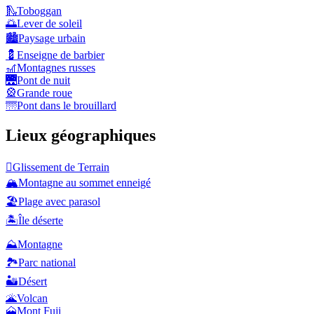
🛝
Toboggan
🌅
Lever de soleil
🏙️
Paysage urbain
💈
Enseigne de barbier
🎢
Montagnes russes
🌉
Pont de nuit
🎡
Grande roue
🌁
Pont dans le brouillard
Lieux géographiques
🛘
Glissement de Terrain
🏔️
Montagne au sommet enneigé
🏖️
Plage avec parasol
🏝️
Île déserte
⛰️
Montagne
🏞️
Parc national
🏜️
Désert
🌋
Volcan
🗻
Mont Fuji