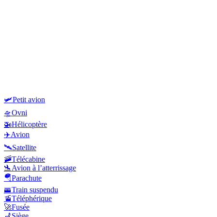
🛩️
Petit avion
🛸
Ovni
🚁
Hélicoptère
✈️
Avion
🛰️
Satellite
🚠
Télécabine
🛬
Avion à l’atterrissage
🪂
Parachute
🚟
Train suspendu
🚡
Téléphérique
🚀
Fusée
💺
Siège