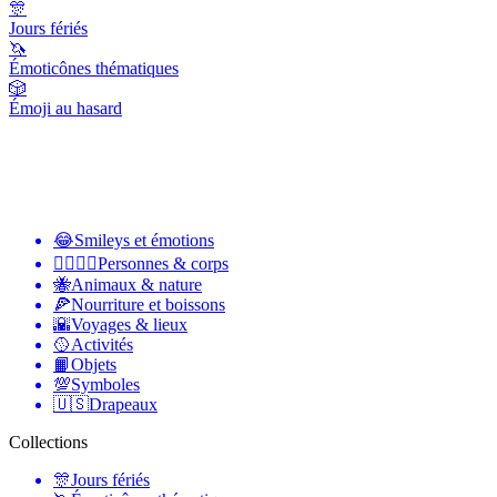
🎊
Jours fériés
🦄
Émoticônes thématiques
🎲
Émoji au hasard
😂
Smileys et émotions
👩‍❤️‍💋‍👨
Personnes & corps
🐝
Animaux & nature
🍕
Nourriture et boissons
🌇
Voyages & lieux
🥎
Activités
📙
Objets
💯
Symboles
🇺🇸
Drapeaux
Collections
🎊
Jours fériés