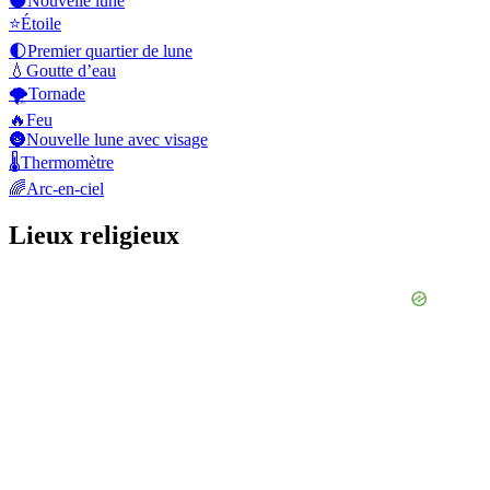
🌑
Nouvelle lune
⭐
Étoile
🌓
Premier quartier de lune
💧
Goutte d’eau
🌪️
Tornade
🔥
Feu
🌚
Nouvelle lune avec visage
🌡️
Thermomètre
🌈
Arc-en-ciel
Lieux religieux