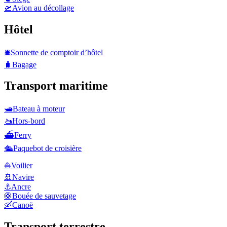
🛫
Avion au décollage
Hôtel
🛎️
Sonnette de comptoir d’hôtel
🧳
Bagage
Transport maritime
🛥️
Bateau à moteur
🚤
Hors-bord
⛴️
Ferry
🛳️
Paquebot de croisière
⛵
Voilier
🚢
Navire
⚓
Ancre
🛟
Bouée de sauvetage
🛶
Canoë
Transport terrestre