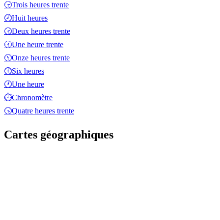
🕞
Trois heures trente
🕗
Huit heures
🕝
Deux heures trente
🕜
Une heure trente
🕦
Onze heures trente
🕕
Six heures
🕐
Une heure
⏱️
Chronomètre
🕟
Quatre heures trente
Cartes géographiques