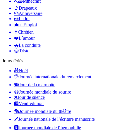
⛏🧱
Minecraft
🚩
Drapeaux
🎂
Anniversaire
📜
La loi
💼📊
Emploi
✝️
Chrétien
❤️
L´amour
🚗
La conduite
😔
Triste
Jours fériés
🎁
Noël
🖐
Journée internationale du remerciement
🐿
Jour de la marmotte
😄
Journée mondiale du sourire
❌
Jour de silence
🛍
Vendredi noir
🎭
Journée mondiale du théâtre
🖊
Journée nationale de l’écriture manuscrite
🅱️
Journée mondiale de l´hémophilie