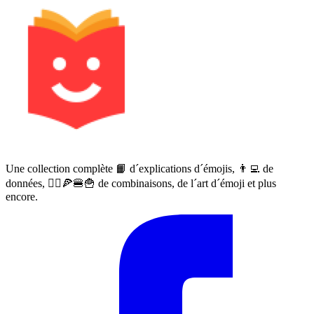
Une collection complète 📙 d´explications d´émojis, 👨‍💻 de
données, 🙅‍♀️🍕🍔🍟 de combinaisons, de l´art d´émoji et plus
encore.