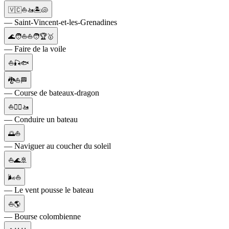
🇻🇨⛵🚤🏝️🐚
— Saint-Vincent-et-les-Grenadines
🌊🧑⛵⛵🧑🏆🥇
— Faire de la voile
⛵🎣🐟
🐉⛵🏁
— Course de bateaux-dragon
⛵🚣‍♀️🚤
— Conduire un bateau
🌅⛵
— Naviguer au coucher du soleil
⛵🌊🚢
🌬️⛵
— Le vent pousse le bateau
⛵🌎
— Bourse colombienne