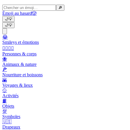
🔎
Émoji au hasard
🎲
🌙
💡
🌙
💡
😂
Smileys et émotions
👩‍❤️‍💋‍👨
Personnes & corps
🐝
Animaux & nature
🍕
Nourriture et boissons
🌇
Voyages & lieux
🥎
Activités
📙
Objets
💯
Symboles
🇺🇸
Drapeaux