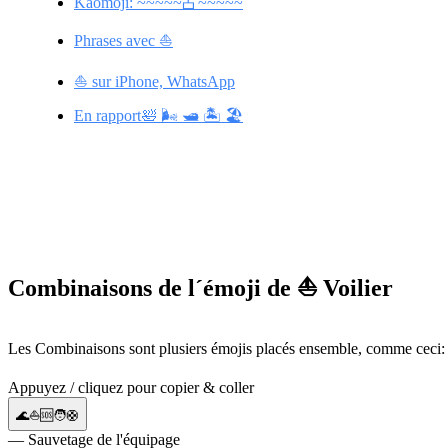
Kaomoji: ~~~~~占~~~~~
Phrases avec ⛵
⛵ sur iPhone, WhatsApp
En rapport🛀 🌬️ 🛥️ 🏝️ 🏖️
Combinaisons de l´émoji de ⛵ Voilier
Les Combinaisons sont plusiers émojis placés ensemble, comme ceci:
Appuyez / cliquez pour copier & coller
🌊⛵🆘🧑🛟
— Sauvetage de l'équipage