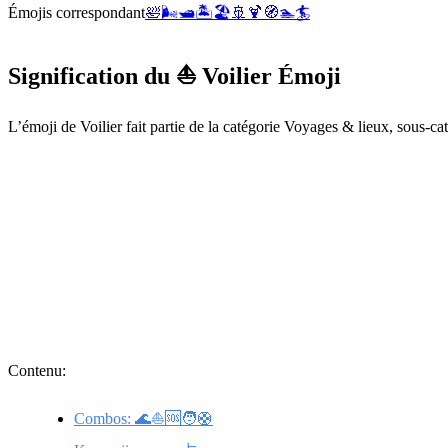
Émojis correspondant
🛀
🌬️
🛥️
🏝️
🏖️
🚢
🍹
🧭
🏊
🏄
Signification du ⛵ Voilier Émoji
L’émoji de Voilier fait partie de la catégorie Voyages & lieux, sous-ca
Contenu:
Combos: 🌊⛵🆘🧑🛟