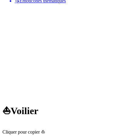
🦄
Émoticônes thématiques
⛵
Voilier
Cliquer pour copier ⛵