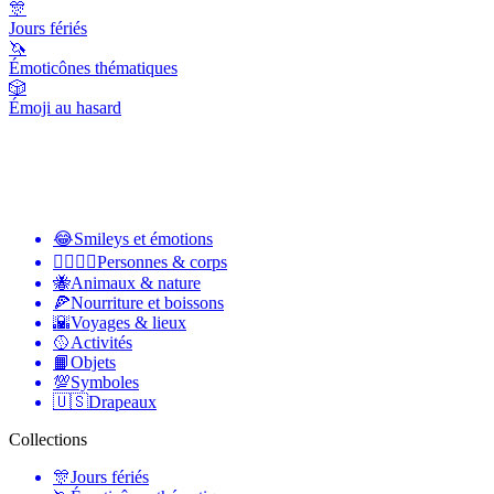
🎊
Jours fériés
🦄
Émoticônes thématiques
🎲
Émoji au hasard
😂
Smileys et émotions
👩‍❤️‍💋‍👨
Personnes & corps
🐝
Animaux & nature
🍕
Nourriture et boissons
🌇
Voyages & lieux
🥎
Activités
📙
Objets
💯
Symboles
🇺🇸
Drapeaux
Collections
🎊
Jours fériés