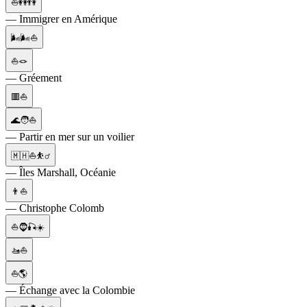
⛵👭👫
— Immigrer en Amérique
🌬️🌬️⛵
⛵🪢
— Gréement
🟥⛵
🌊🧑⛵
— Partir en mer sur un voilier
🇲🇭⛵⛹️‍♂️
— Îles Marshall, Océanie
👨⛵
— Christophe Colomb
⛵🧔🎣☀️
🚤⛵
⛵🌎
— Échange avec la Colombie