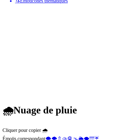
🦄
Émoticônes thématiques
🌧️
Nuage de pluie
Cliquer pour copier 🌧️
Émojis correspondant
🌨️
🌩️
🚿
⛈️
🔏
🌫️
🌦️
🌪️
🌁
☔