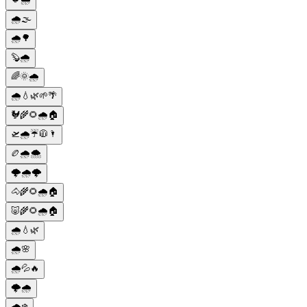
🌧️🌫️
🌧️🌳
🦫🌧️
🌈🌞🌧️
🌧️💧🌿🌱🌴
🐓🌾🌻🌧️🏠
🛫🌧️☔🧥🌂
🏉🌧️🌨️
🌩️🌧️🌩️
🐴🌾🌻🌧️🏠
🐷🌾🌻🌧️🏠
🌧️💧🌿
🌧️🌸
🌧️💦🔥
🌩️🌧️
🌧️❄️