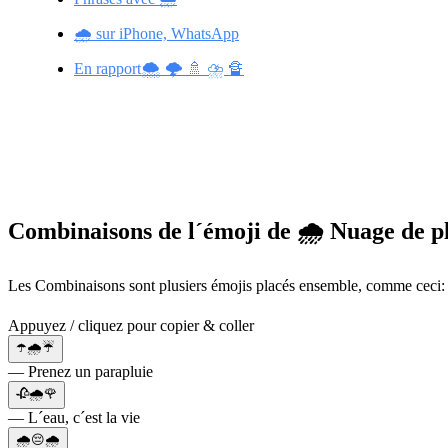
🌧️ sur iPhone, WhatsApp
En rapport🌨️ 🌩️ 🚿 ⛈️ 🔏
Combinaisons de l´émoji de 🌧️ Nuage de p
Les Combinaisons sont plusiers émojis placés ensemble, comme ceci: 
Appuyez / cliquez pour copier & coller
☂️🌧️☔
— Prenez un parapluie
🥀🌧️🌹
— L´eau, c´est la vie
🌧️😔🌧️