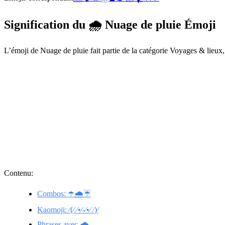
Signification du 🌧️ Nuage de pluie Émoji
L’émoji de Nuage de pluie fait partie de la catégorie Voyages & lieux,
Contenu:
Combos: ☂️🌧️☔
Kaomoji: ⁄(⁄ ⁄•⁄-⁄•⁄ ⁄)⁄
Phrases avec 🌧️