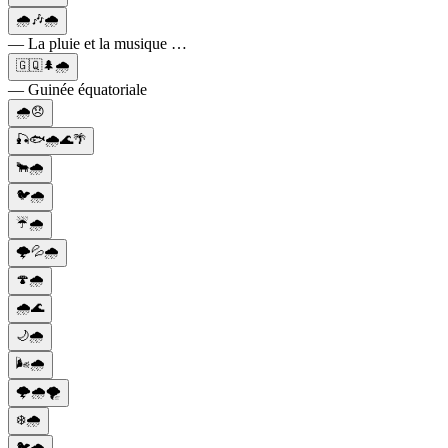
🌧️🎶🌧️
— La pluie et la musique …
🇬🇶🌲🌧️
— Guinée équatoriale
🌧️😞
🎣🐟🌧️🌊🌴
🐂🌧️
🐦🌧️
☔️🌧️
🌩️💦🌧️
🍄🌧️
🌧️🌊
🌙🌧️
🌬️🌧️
🌩️🌧️🌪️
❄️🌧️
🐦🌧️