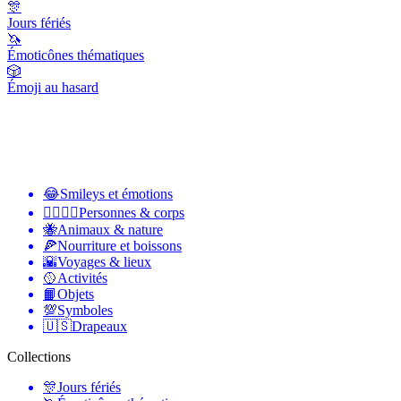
🎊
Jours fériés
🦄
Émoticônes thématiques
🎲
Émoji au hasard
😂
Smileys et émotions
👩‍❤️‍💋‍👨
Personnes & corps
🐝
Animaux & nature
🍕
Nourriture et boissons
🌇
Voyages & lieux
🥎
Activités
📙
Objets
💯
Symboles
🇺🇸
Drapeaux
Collections
🎊
Jours fériés