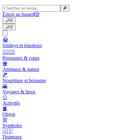
🔎
Émoji au hasard
🎲
🌙
💡
🌙
💡
😂
Smileys et émotions
👩‍❤️‍💋‍👨
Personnes & corps
🐝
Animaux & nature
🍕
Nourriture et boissons
🌇
Voyages & lieux
🥎
Activités
📙
Objets
💯
Symboles
🇺🇸
Drapeaux