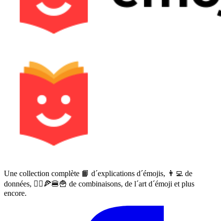
Une collection complète 📙 d´explications d´émojis, 👨‍💻 de
données, 🙅‍♀️🍕🍔🍟 de combinaisons, de l´art d´émoji et plus
encore.