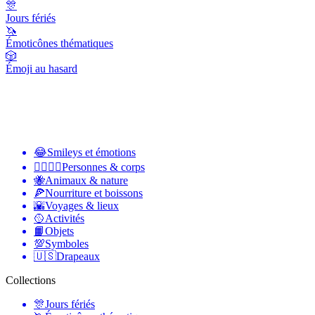
🎊
Jours fériés
🦄
Émoticônes thématiques
🎲
Émoji au hasard
😂
Smileys et émotions
👩‍❤️‍💋‍👨
Personnes & corps
🐝
Animaux & nature
🍕
Nourriture et boissons
🌇
Voyages & lieux
🥎
Activités
📙
Objets
💯
Symboles
🇺🇸
Drapeaux
Collections
🎊
Jours fériés