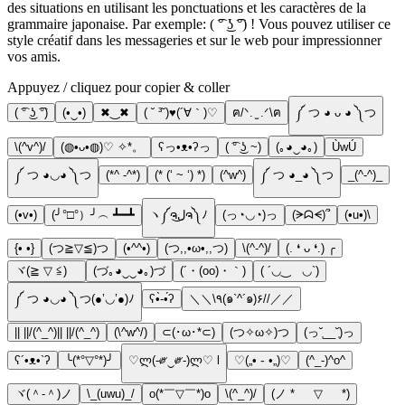
des situations en utilisant les ponctuations et les caractères de la
grammaire japonaise. Par exemple: ( ͡° ͜ʖ ͡°) ! Vous pouvez utiliser ce
style créatif dans les messageries et sur le web pour impressionner
vos amis.
Appuyez / cliquez pour copier & coller
( ͡° ͜ʖ ͡°)
(•‿•)
✖‿✖
( ˘ ³˘)♥(´∀｀)♡
ฅ/ᐠ. ̫ .ᐟ\ฅ
༼ つ ◕ ᴗ ◕ ༽つ
\(^v^)/
(◍•ᴗ•◍)♡ ✧*。
ʕっ•ᴥ•ʔっ
( ͡° ͜ʖ ~)
(｡◕‿◕｡)
ÙwÚ
༼ つ ◕◡◕ ༽つ
(*^ -^*)
(* (‘ ~ ‘) *)
(^w^)
༼ つ ◕_◕ ༽つ
_(^-^)_
(•v•)
(╯°□°）╯︵ ┻━┻
ヽ༼ຈل͜ຈ༽ﾉ
(っ◔◡◔)っ
(ᗒᗣᗕ)՞
(•u•)\
{• •}
(つ≧▽≦)つ
(•^^•)
(つ,,•ω•,,つ)
\(^-^)/
(. ❛ ᴗ ❛.) ╭
ヾ(≧ ▽ ≦)ゝ
(づ｡◕‿‿◕｡)づ
(´・(oo)・｀)
( ´◡‿ゝ◡`)
༼ つ ◕◡◕ ༽つ(●’◡’●)ﾉ
ʕ•̀-•́ʔ
＼＼\٩(๑`^´๑)۶//／／
|| ||/(^_^)|| ||/(^_^)
(\^w^/)
⊂(･ω･*⊂)
(つ✧ω✧)つ
(っ˘̩__˘̩)っ
ʕ´•ᴥ•`ʔ
╰(*°▽°*)╯
♡ლ(-༗‿༗-)ლ♡ l
♡(„• ֊ •„)♡
(^_-)^o^
ヾ(＾-＾)ノ
\_(uwu)_/
o(*￣▽￣*)o
\(^_^)/
(ノ * ゚ ▽ ゚ *)