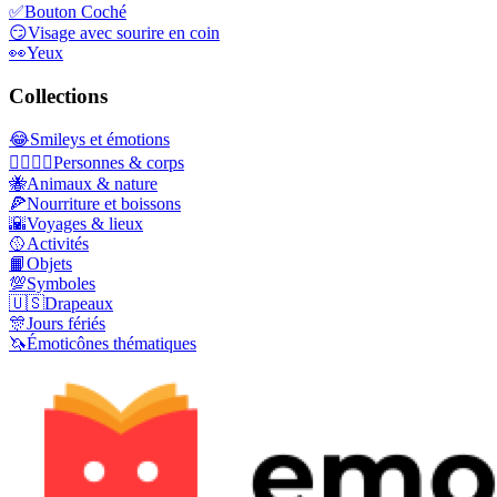
✅
Bouton Coché
😏
Visage avec sourire en coin
👀
Yeux
Collections
😂
Smileys et émotions
👩‍❤️‍💋‍👨
Personnes & corps
🐝
Animaux & nature
🍕
Nourriture et boissons
🌇
Voyages & lieux
🥎
Activités
📙
Objets
💯
Symboles
🇺🇸
Drapeaux
🎊
Jours fériés
🦄
Émoticônes thématiques