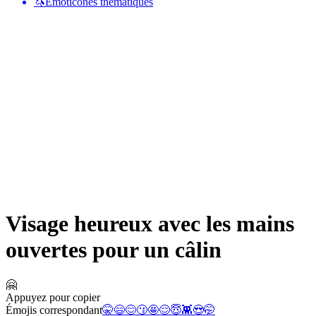
🦄
Émoticônes thématiques
Visage heureux avec les mains
ouvertes pour un câlin
🤗
Appuyez pour copier
Émojis correspondant
🤫
😄
😊
😗
🤩
😌
😇
👾
😍
🤭