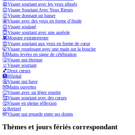
😄
Visage souriant avec les yeux plissés
😊
Visage Souriant Avec Yeux Rieurs
😗
Visage donnant un baiser
🤩
Visage avec des yeux en forme d’étoile
😌
Visage soulagé
😇
Visage souriant avec une auréole
👾
Monstre extraterrestre
😍
Visage souriant aux yeux en forme de cœur
🤭
Visage rougissant avec une main sur la bouche
🙌
Mains levées en signe de célébration
🤧
Visage qui éternue
☺️
Visage souriant
💕
Deux cœurs
🏥
Hôpital
🤤
Visage qui bave
👐
Mains ouvertes
🙂
Visage avec un léger sourire
🥰
Visage souriant avec des cœurs
🤔
Visage en pleine réflexion
🥨
Bretzel
🫣
Visage qui regarde entre ses doigts
Thèmes et jours fériés correspondant