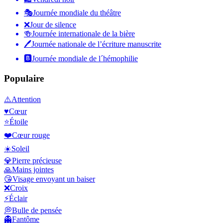
🎭
Journée mondiale du théâtre
❌
Jour de silence
🍻
Journée internationale de la bière
🖊
Journée nationale de l’écriture manuscrite
🅱️
Journée mondiale de l´hémophilie
Populaire
⚠️
Attention
♥️
Cœur
⭐
Étoile
❤️
Cœur rouge
☀️
Soleil
💎
Pierre précieuse
🙏
Mains jointes
😘
Visage envoyant un baiser
❌
Croix
⚡
Éclair
💭
Bulle de pensée
👻
Fantôme