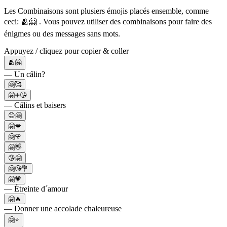
Les Combinaisons sont plusiers émojis placés ensemble, comme
ceci: 🫂🤗 . Vous pouvez utiliser des combinaisons pour faire des
énigmes ou des messages sans mots.
Appuyez / cliquez pour copier & coller
🫂🤗
— Un câlin?
🤗🥰
🤗➕😘
— Câlins et baisers
😊🤗
🤗💋
🤗🌹
🤗👋
😘🤗
🤗😘💐
🤗💗
— Étreinte d´amour
🤗🔥
— Donner une accolade chaleureuse
🤗⭐