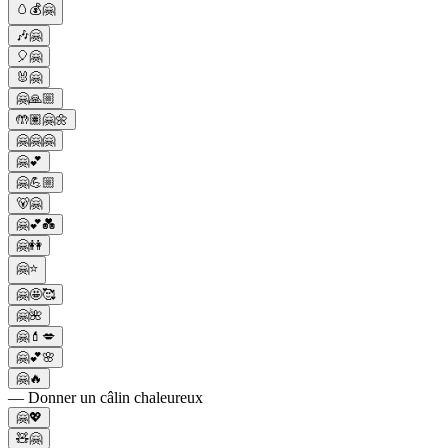
🥚💰🤗
🎶🤗
🎈🤗
🐰🤗
🤗🙏🏼
🤲🏽🤗🌼
🤗🤗🤗
🤗💕
🤗💪🏼
🐻🤗
🤗💕💑
🤗👭
🤗⭐
🤗🤩🥰
🤗🌺
🤗💄💋
🤗💕🌸
🤗🔥
— Donner un câlin chaleureux
🤗💖
🧸🤗