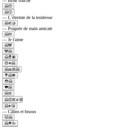
— Brise fraîche
🤗🥺
🤗😙
— L´étreinte de la tendresse
🤗🫲🤝
— Poignée de main amicale
🤗😻
— Je t'aime
🤗🐼
🐼🤗
🤗🤴🏽
😠➕🤗
🤗🙏🏼🤗
💐🤗🍓
😳🤗
🐨🤗
🤗🌼
🤗👏🏼👍🏼
🤗➕😘
— Câlins et bisous
😽🤗
🤗🌟🥳