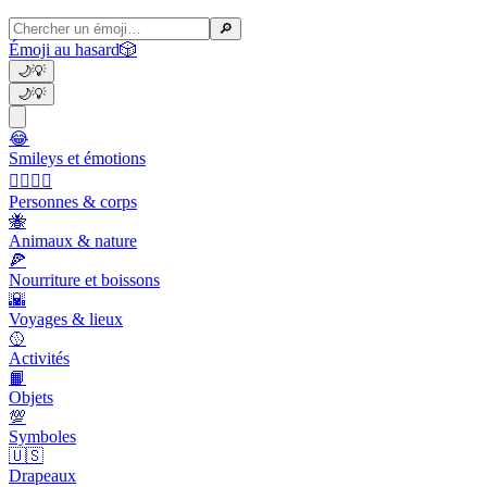
🔎
Émoji au hasard
🎲
🌙
💡
🌙
💡
😂
Smileys et émotions
👩‍❤️‍💋‍👨
Personnes & corps
🐝
Animaux & nature
🍕
Nourriture et boissons
🌇
Voyages & lieux
🥎
Activités
📙
Objets
💯
Symboles
🇺🇸
Drapeaux