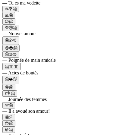
— Tu es ma vedette
🙏💐🤗
🙏🤗
😉🤗
💜😇🤗
— Nouvel amour
🤗👍🤙
😋😎🤗
🤗🫱🤝
— Poignée de main amicale
🤗💆‍♂️💆‍♀️
— Actes de bontés
🤗❤️😈
😜🤗
💃💐🤗
— Journée des femmes
💜🤗
— Il a avoué son amour!
🤗🎈
😙🤗
🍃🤗