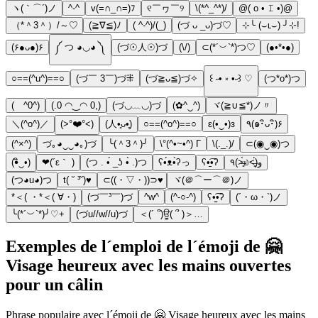
ヽ(｀⌒´)ノ
^-^
v(=∩_∩=)ﾌ
୧￣ヮ￣୨
\(*^_^*)/
@( o • 𝙸 •)@
（*＾3＾）/～♡
(≧∇≦)ﾉ
( ^-^)/(_)
(づ ᴗ _ᴗ)づ♡
⊹╰ (⌣ʟ⌣) ╯⊹!
(۶●ᴗ●)۶
༼ つ ◕◡◕ ༽
(づ☉人☉)づ
(\/)
⊂(*´︶`*)つ♡︎
(●•*•●)
○==(^u^)==○
(づ￣ 3￣)づ⁜
(づ≧ᴗ≦)づ✧
꒰ ˶• ༝ •˶꒱ ♡
(つ*o*)つ
( ^0^)
(.0 ◠‿◠ 0,)
(づ◡﹏◡)づ
(✿^‿^)
ヾ(≧∪≦*)ノ〃
＼(^o^)／
(>°❤️°<)
(人•͈ᴗ•͈)
○==(^o^)==○
ɛ(•‿•)ɜ
٩(๑･ิᴗ･ิ)۶
(^×^)
づ｡◕‿‿◕｡)づ
╰(＾3＾)╯
\°(^•~•^) Γ
\(._.)/
⊂(◉‿◉)つ
(•ิ‿•)
❤(´ε｀ )
(つ . •́ _ʖ •̀ .)つ
ʕ•́ᴥ•̀ʔっ
ʕ•̠͡•ʔ
٩(˃̶͈̀௰˂̶͈́)و
(つ◕u◕)つ
t( ˘ ³˘)♥
⊂((・▽・))⊃♥️
ヾ(＠⌒ー⌒＠)ノ
*＜( ・*＜( ∀・)
(づ￣³￣)づ
^w^
(^-○-^)
ʕ•̫͡•ʔ
(´・ω・`)ノ
╰(*´︶`*)╯♡+
(づu//w//u)づ
＜(´ ՞)ਊ( ՞ )＞…
Exemples de l´emploi de l´émoji de 🤗
Visage heureux avec les mains ouvertes
pour un câlin
Phrase populaire avec l´émoji de 🤗 Visage heureux avec les mains