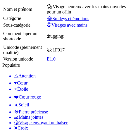
🤗 Visage heureux avec les mains ouvertes
Nom et prénom
pour un câlin
Catégorie
😂Smileys et émotions
Sous-catégorie
🤭Visages avec mains
Comment taper un
:hugging:
shortcode
Unicode (pleinement
🤗 1F917
qualifié)
Version unicode
E1.0
Populaire
⚠️
Attention
♥️
Cœur
⭐
Étoile
❤️
Cœur rouge
☀️
Soleil
💎
Pierre précieuse
🙏
Mains jointes
😘
Visage envoyant un baiser
❌
Croix