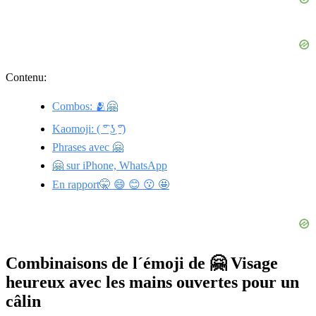
Contenu:
Combos: 🫂🤗
Kaomoji: ( ͡° ͜ʖ ͡°)
Phrases avec 🤗
🤗 sur iPhone, WhatsApp
En rapport🤫 😄 😊 😗 🤩
Combinaisons de l´émoji de 🤗 Visage
heureux avec les mains ouvertes pour un
câlin