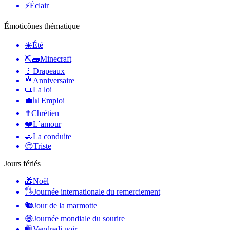
⚡
Éclair
Émoticônes thématique
☀️
Été
⛏🧱
Minecraft
🚩
Drapeaux
🎂
Anniversaire
📜
La loi
💼📊
Emploi
✝️
Chrétien
❤️
L´amour
🚗
La conduite
😔
Triste
Jours fériés
🎁
Noël
🖐
Journée internationale du remerciement
🐿
Jour de la marmotte
😄
Journée mondiale du sourire
🛍
Vendredi noir