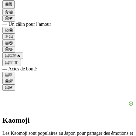
🤗🗒️
🌼🤗
🤗💗
— Un câlin pour l’amour
🐹🤗
🌞🤗
🤗🤕
🤗🖖
🤗👏🏼🔥
🤗💆‍♂️💆‍♀️
— Actes de bonté
🤗🎊
🤗🌈
🤗🌸
Kaomoji
Les Kaomoji sont populaires au Japon pour partager des émotions et