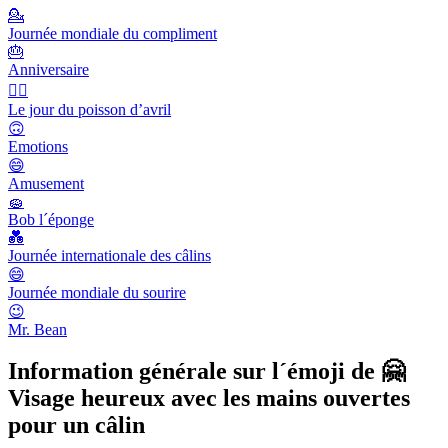
💁
Journée mondiale du compliment
🎂
Anniversaire
🙆‍♂️
Le jour du poisson d’avril
🙃
Emotions
😄
Amusement
🧽
Bob l´éponge
💑
Journée internationale des câlins
😄
Journée mondiale du sourire
😉
Mr. Bean
Information générale sur l´émoji de 🤗
Visage heureux avec les mains ouvertes
pour un câlin