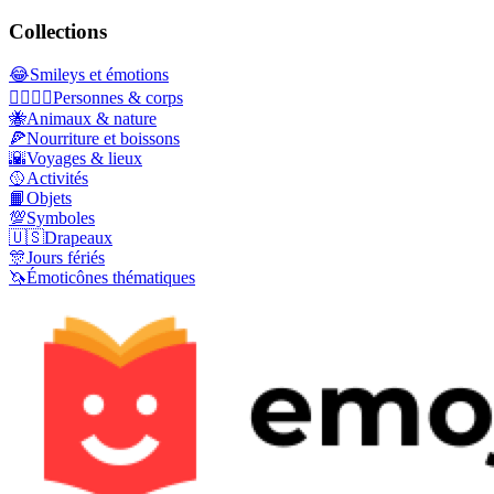
Collections
😂
Smileys et émotions
👩‍❤️‍💋‍👨
Personnes & corps
🐝
Animaux & nature
🍕
Nourriture et boissons
🌇
Voyages & lieux
🥎
Activités
📙
Objets
💯
Symboles
🇺🇸
Drapeaux
🎊
Jours fériés
🦄
Émoticônes thématiques