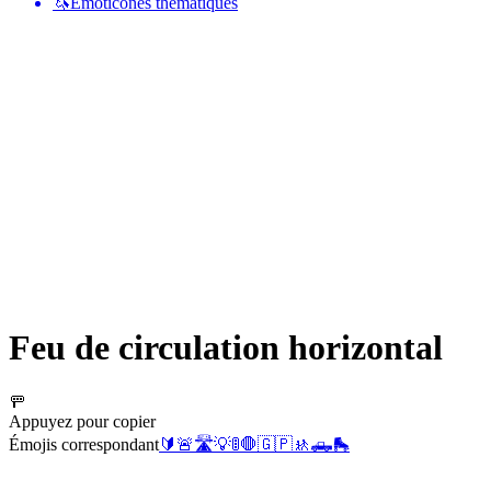
🦄
Émoticônes thématiques
Feu de circulation horizontal
🚥
Appuyez pour copier
Émojis correspondant
🔰
🚨
🛣️
💡
🚦
🛑
🇬🇵
🚸
🛻
🛼