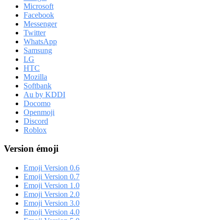
Microsoft
Facebook
Messenger
Twitter
WhatsApp
Samsung
LG
HTC
Mozilla
Softbank
Au by KDDI
Docomo
Openmoji
Discord
Roblox
Version émoji
Emoji Version 0.6
Emoji Version 0.7
Emoji Version 1.0
Emoji Version 2.0
Emoji Version 3.0
Emoji Version 4.0