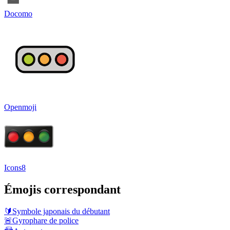
Docomo
Openmoji
Icons8
Émojis correspondant
🔰
Symbole japonais du débutant
🚨
Gyrophare de police