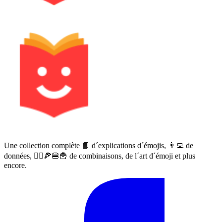
Une collection complète 📙 d´explications d´émojis, 👨‍💻 de
données, 🙅‍♀️🍕🍔🍟 de combinaisons, de l´art d´émoji et plus
encore.