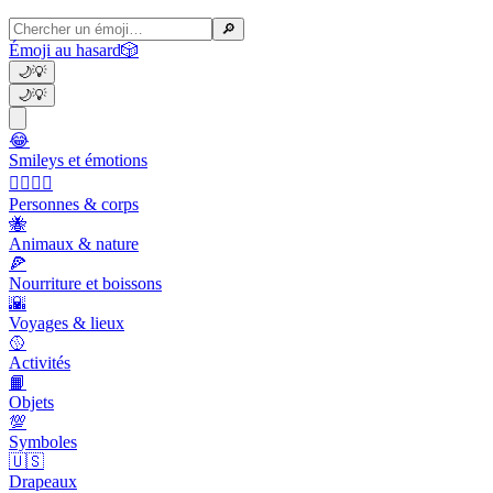
🔎
Émoji au hasard
🎲
🌙
💡
🌙
💡
😂
Smileys et émotions
👩‍❤️‍💋‍👨
Personnes & corps
🐝
Animaux & nature
🍕
Nourriture et boissons
🌇
Voyages & lieux
🥎
Activités
📙
Objets
💯
Symboles
🇺🇸
Drapeaux