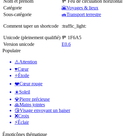
Nom et prénom
🚥 Feu de circulation horizontal
Catégorie
🌇Voyages & lieux
Sous-catégorie
🚗Transport terrestre
Comment taper un shortcode
:traffic_light:
Unicode (pleinement qualifié)
🚥 1F6A5
Version unicode
E0.6
Populaire
⚠️
Attention
♥️
Cœur
⭐
Étoile
❤️
Cœur rouge
☀️
Soleil
💎
Pierre précieuse
🙏
Mains jointes
😘
Visage envoyant un baiser
❌
Croix
⚡
Éclair
Émoticônes thématique