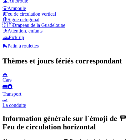
🛣️
Autoroute
💡
Ampoule
🚦
Feu de circulation vertical
🛑
Signe octogonal
🇬🇵
Drapeau de la Guadeloupe
🚸
Attention, enfants
🛻
Pick-up
🛼
Patin à roulettes
Thèmes et jours fériés correspondant
🚗
Cars
🚌🚇
Transport
🚗
La conduite
Information générale sur l´émoji de 🚥
Feu de circulation horizontal