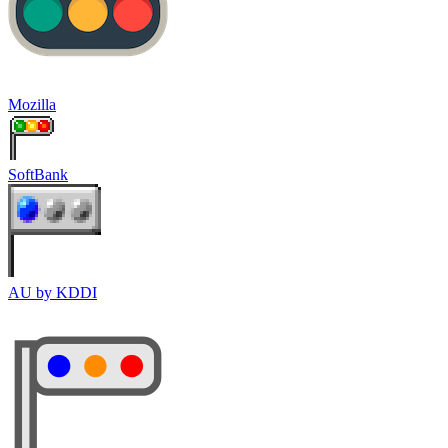
Mozilla
SoftBank
AU by KDDI