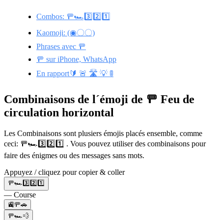
Combos: 🚥🏎️3️⃣2️⃣1️⃣
Kaomoji: (◉〇〇)
Phrases avec 🚥
🚥 sur iPhone, WhatsApp
En rapport🔰 🚨 🛣️ 💡 🚦
Combinaisons de l´émoji de 🚥 Feu de
circulation horizontal
Les Combinaisons sont plusiers émojis placés ensemble, comme
ceci: 🚥🏎️3️⃣2️⃣1️⃣ . Vous pouvez utiliser des combinaisons pour
faire des énigmes ou des messages sans mots.
Appuyez / cliquez pour copier & coller
🚥🏎️3️⃣2️⃣1️⃣
— Course
🚉🚥🚗
🚥🏎️💨