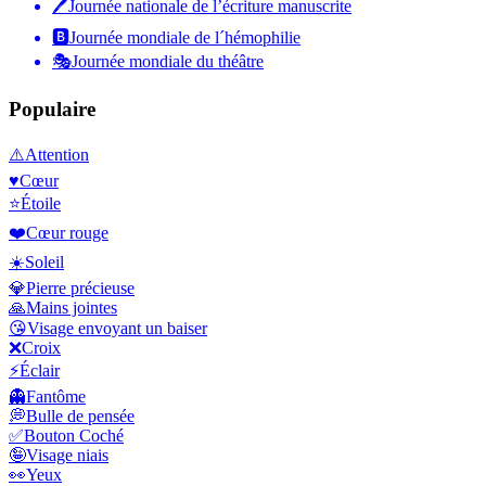
🖊
Journée nationale de l’écriture manuscrite
🅱️
Journée mondiale de l´hémophilie
🎭
Journée mondiale du théâtre
Populaire
⚠️
Attention
♥️
Cœur
⭐
Étoile
❤️
Cœur rouge
☀️
Soleil
💎
Pierre précieuse
🙏
Mains jointes
😘
Visage envoyant un baiser
❌
Croix
⚡
Éclair
👻
Fantôme
💭
Bulle de pensée
✅
Bouton Coché
🤪
Visage niais
👀
Yeux