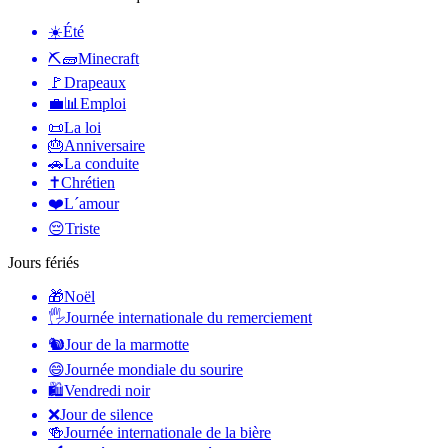
☀️
Été
⛏🧱
Minecraft
🚩
Drapeaux
💼📊
Emploi
📜
La loi
🎂
Anniversaire
🚗
La conduite
✝️
Chrétien
❤️
L´amour
😔
Triste
Jours fériés
🎁
Noël
🖐
Journée internationale du remerciement
🐿
Jour de la marmotte
😄
Journée mondiale du sourire
🛍
Vendredi noir
❌
Jour de silence
🍻
Journée internationale de la bière