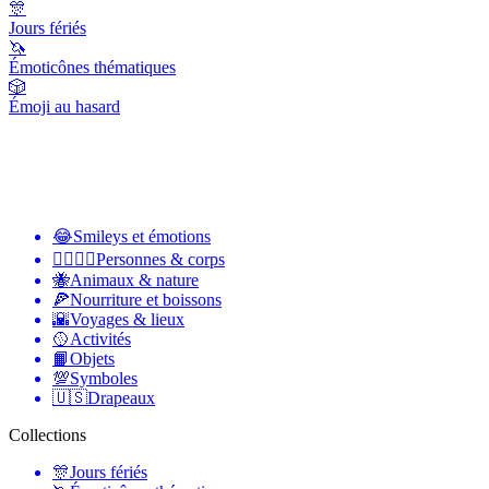
🎊
Jours fériés
🦄
Émoticônes thématiques
🎲
Émoji au hasard
😂
Smileys et émotions
👩‍❤️‍💋‍👨
Personnes & corps
🐝
Animaux & nature
🍕
Nourriture et boissons
🌇
Voyages & lieux
🥎
Activités
📙
Objets
💯
Symboles
🇺🇸
Drapeaux
Collections
🎊
Jours fériés