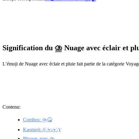
Signification du ⛈️ Nuage avec éclair et pl
L’émoji de Nuage avec éclair et pluie fait partie de la catégorie Voya
Contenu:
Combos: ⛈️🤒
Kaomoji: ⁄(⁄ ⁄•⁄-⁄•⁄ ⁄)⁄
Phrases avec ⛈️