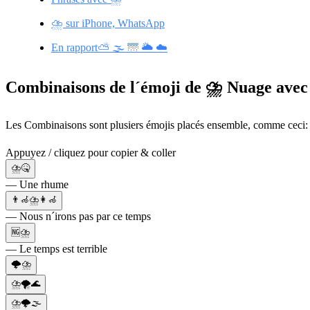
⛈️ sur iPhone, WhatsApp
En rapport⛅ 🌫️ 🌁 🌥️ ☁️
Combinaisons de l´émoji de ⛈️ Nuage avec é
Les Combinaisons sont plusiers émojis placés ensemble, comme ceci: 
Appuyez / cliquez pour copier & coller
⛈️🤒
— Une rhume
👨‍🦽⛈️👩‍🦽
— Nous n´irons pas par ce temps
🆖⛈️
— Le temps est terrible
🌩️⛈️
⛈️🌪️🌊
⛈️🌩️🌫️