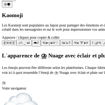
⛈️🌪️
Kaomoji
Les Kaomoji sont populaires au Japon pour partager des émotions et des s
créatif dans les messageries et sur le web pour impressionner vos amis
Appuyez / cliquez pour copier & coller
⁄(⁄ ⁄•⁄-⁄•⁄ ⁄)⁄
♫꒰･‿･๑꒱
☁️//
٩꒰๑• ̫•๑꒱۶♡
꒰๑ ᷄ω ᷅꒱
٩꒰๑ ´∇`๑꒱۶
꒰ ॢö৺ö ૢ
L´apparence de ⛈️ Nuage avec éclair et plu
Les émojis peuvent être différents selon les plateformes. Chaque fabr
voir ici à quoi ressemble l´émoji de ⛈️ Nuage avec éclair et pluie sur 
⛈️
Votre navigateur