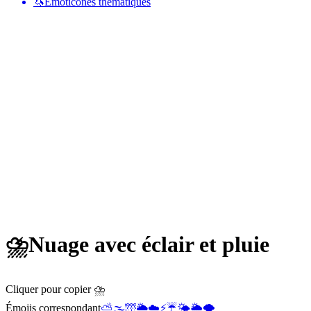
🦄
Émoticônes thématiques
⛈️
Nuage avec éclair et pluie
Cliquer pour copier ⛈️
Émojis correspondant
⛅
🌫️
🌁
🌥️
☁️
⚡
☔
🌤️
🌦️
🌪️