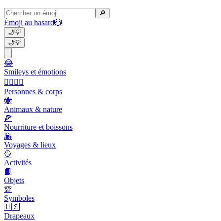
🔎
Émoji au hasard
🎲
🌙
💡
🌙
💡
😂
Smileys et émotions
👩‍❤️‍💋‍👨
Personnes & corps
🐝
Animaux & nature
🍕
Nourriture et boissons
🌇
Voyages & lieux
🥎
Activités
📙
Objets
💯
Symboles
🇺🇸
Drapeaux