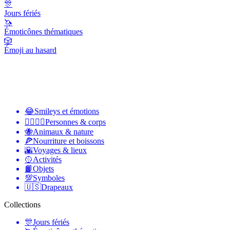
🎊
Jours fériés
🦄
Émoticônes thématiques
🎲
Émoji au hasard
😂
Smileys et émotions
👩‍❤️‍💋‍👨
Personnes & corps
🐝
Animaux & nature
🍕
Nourriture et boissons
🌇
Voyages & lieux
🥎
Activités
📙
Objets
💯
Symboles
🇺🇸
Drapeaux
Collections
🎊
Jours fériés