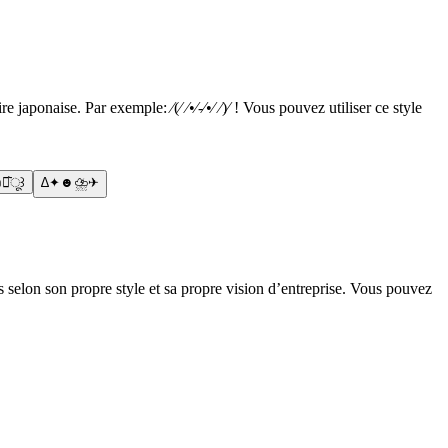
aponaise. Par exemple: ⁄(⁄ ⁄•⁄-⁄•⁄ ⁄)⁄ ! Vous pouvez utiliser ce style
௰･᷅ू꒱
∆✦☻⛈✈
 selon son propre style et sa propre vision d’entreprise. Vous pouvez