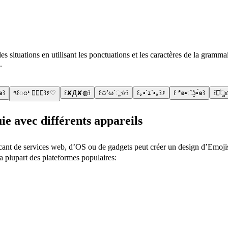
ituations en utilisant les ponctuations et les caractères de la grammaire j
.
๑꒱
٩꒰ಂ❛ ▿❛ಂ꒱۶♡
꒰✘Д✘◍꒱
꒰✩’ω`ૢ✩꒱
꒰｡•`ｪ´•｡꒱۶
꒰ *๑•ૅʖ̫•́๑꒱
꒰･᷄ु
ie avec différents appareils
icant de services web, d’OS ou de gadgets peut créer un design d’Emojis
la plupart des plateformes populaires: