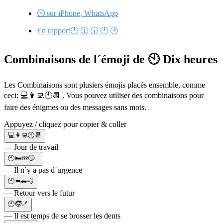
🕙 sur iPhone, WhatsApp
En rapport🕚 🕧 🕠 🕐 🕑
Combinaisons de l´émoji de 🕙 Dix heures
Les Combinaisons sont plusiers émojis placés ensemble, comme
ceci: 💻👩‍💻🕙📆 . Vous pouvez utiliser des combinaisons pour
faire des énigmes ou des messages sans mots.
Appuyez / cliquez pour copier & coller
💻👩‍💻🕙📆
— Jour de travail
🕙🛌💤😴
— Il n´y a pas d´urgence
🕙⬅️🚗💨
— Retour vers le futur
🕙🧒🪥
— Il est temps de se brosser les dents