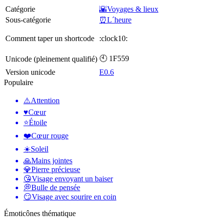
Catégorie
🌇Voyages & lieux
Sous-catégorie
⏰L´heure
Comment taper un shortcode
:clock10:
🕙 1F559
Unicode (pleinement qualifié)
Version unicode
E0.6
Populaire
⚠️
Attention
♥️
Cœur
⭐
Étoile
❤️
Cœur rouge
☀️
Soleil
🙏
Mains jointes
💎
Pierre précieuse
😘
Visage envoyant un baiser
💭
Bulle de pensée
😏
Visage avec sourire en coin
Émoticônes thématique