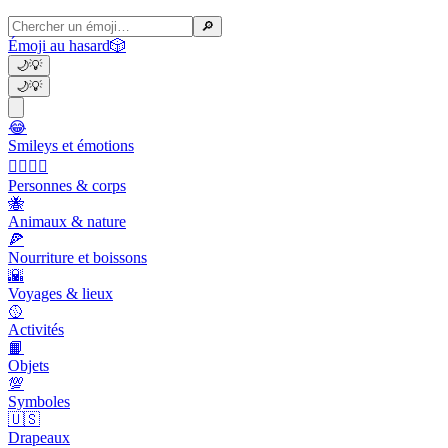
🔎
Émoji au hasard
🎲
🌙
💡
🌙
💡
😂
Smileys et émotions
👩‍❤️‍💋‍👨
Personnes & corps
🐝
Animaux & nature
🍕
Nourriture et boissons
🌇
Voyages & lieux
🥎
Activités
📙
Objets
💯
Symboles
🇺🇸
Drapeaux