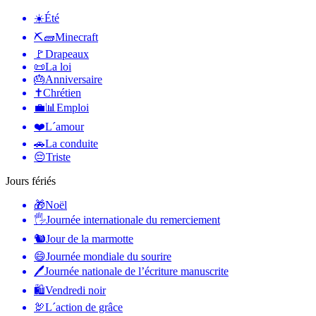
☀️
Été
⛏🧱
Minecraft
🚩
Drapeaux
📜
La loi
🎂
Anniversaire
✝️
Chrétien
💼📊
Emploi
❤️
L´amour
🚗
La conduite
😔
Triste
Jours fériés
🎁
Noël
🖐
Journée internationale du remerciement
🐿
Jour de la marmotte
😄
Journée mondiale du sourire
🖊
Journée nationale de l’écriture manuscrite
🛍
Vendredi noir
🦃
L´action de grâce