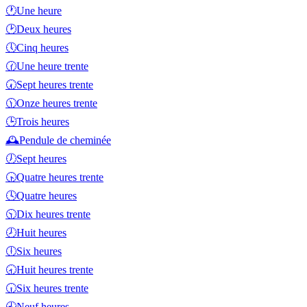
🕐
Une heure
🕑
Deux heures
🕔
Cinq heures
🕜
Une heure trente
🕢
Sept heures trente
🕦
Onze heures trente
🕒
Trois heures
🕰️
Pendule de cheminée
🕖
Sept heures
🕟
Quatre heures trente
🕓
Quatre heures
🕥
Dix heures trente
🕗
Huit heures
🕕
Six heures
🕣
Huit heures trente
🕡
Six heures trente
🕘
Neuf heures