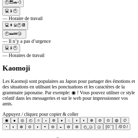
🕙🔙🚗💨
💻📱🕙
— Horaire de travail
💻👩‍💻🕙📆
🕙🛌💤😴
— Il n’y a pas d’urgence
💻📱🕙
— Horaires de travail
Kaomoji
Les Kaomoji sont populaires au Japon pour partager des émotions et
des situations en utilisant les ponctuations et les caractères de la
grammaire japonaise. Par exemple: ◉ ! Vous pouvez utiliser ce style
créatif dans les messageries et sur le web pour impressionner vos
amis.
Appuyez / cliquez pour copier & coller
◉
●
◎
◴
○
∘
⊛
◕
◌
◑
◗
⊕
⊘
⊙
◍
∅
◔
◐
⊗
⊝
◖
◓
⊖
◒
⊜
⊚
◴_◶
◶
[©``]
/0 0 /