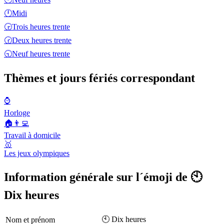
🕛
Midi
🕞
Trois heures trente
🕝
Deux heures trente
🕤
Neuf heures trente
Thèmes et jours fériés correspondant
⌚
Horloge
🏠👨‍💻
Travail à domicile
🥇
Les jeux olympiques
Information générale sur l´émoji de 🕙
Dix heures
🕙 Dix heures
Nom et prénom