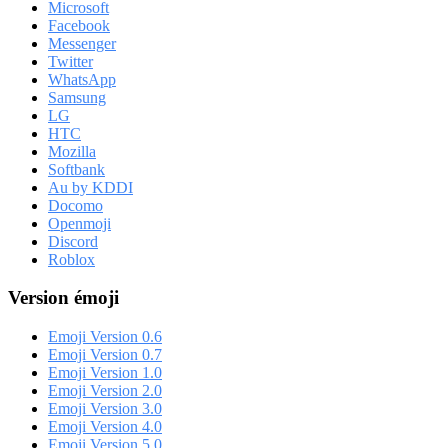
Microsoft
Facebook
Messenger
Twitter
WhatsApp
Samsung
LG
HTC
Mozilla
Softbank
Au by KDDI
Docomo
Openmoji
Discord
Roblox
Version émoji
Emoji Version 0.6
Emoji Version 0.7
Emoji Version 1.0
Emoji Version 2.0
Emoji Version 3.0
Emoji Version 4.0
Emoji Version 5.0