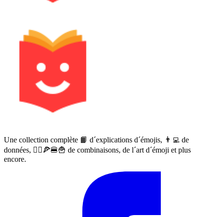
Une collection complète 📙 d´explications d´émojis, 👨‍💻 de
données, 🙅‍♀️🍕🍔🍟 de combinaisons, de l´art d´émoji et plus
encore.