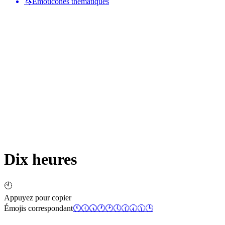
🦄
Émoticônes thématiques
Dix heures
🕙
Appuyez pour copier
Émojis correspondant
🕚
🕧
🕠
🕐
🕑
🕔
🕜
🕢
🕦
🕒