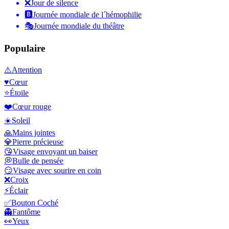
❌
Jour de silence
🅱️
Journée mondiale de l´hémophilie
🎭
Journée mondiale du théâtre
Populaire
⚠️
Attention
♥️
Cœur
⭐
Étoile
❤️
Cœur rouge
☀️
Soleil
🙏
Mains jointes
💎
Pierre précieuse
😘
Visage envoyant un baiser
💭
Bulle de pensée
😏
Visage avec sourire en coin
❌
Croix
⚡
Éclair
✅
Bouton Coché
👻
Fantôme
👀
Yeux