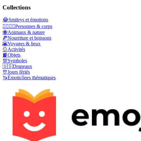
Collections
😂
Smileys et émotions
👩‍❤️‍💋‍👨
Personnes & corps
🐝
Animaux & nature
🍕
Nourriture et boissons
🌇
Voyages & lieux
🥎
Activités
📙
Objets
💯
Symboles
🇺🇸
Drapeaux
🎊
Jours fériés
🦄
Émoticônes thématiques