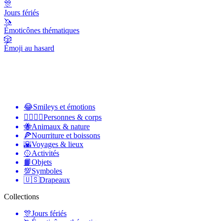
🎊
Jours fériés
🦄
Émoticônes thématiques
🎲
Émoji au hasard
😂
Smileys et émotions
👩‍❤️‍💋‍👨
Personnes & corps
🐝
Animaux & nature
🍕
Nourriture et boissons
🌇
Voyages & lieux
🥎
Activités
📙
Objets
💯
Symboles
🇺🇸
Drapeaux
Collections
🎊
Jours fériés