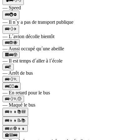
💣🚌💨💨
— Speed
🚌🚇⛔
— Il n´y a pas de transport publique
🚌💨✈️
— L´avion décolle bientôt
🚌🙈🐝
— Aussi occupé qu´une abeille
🏢🚌🤓
— Il est temps d´aller à l´école
🚌🚏
— Arrêt de bus
🚌💨🏃
🚌🏃‍♂️💼
— En retard pour le bus
🚌💨🏃😓
— Maqué le bus
🚌👦👧📚🎒
🚌👦👧📝📚
🚌🚸🛑👦👧
🏫🎒🚌