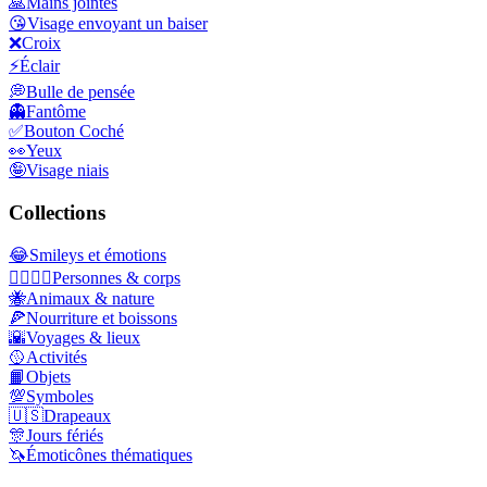
🙏
Mains jointes
😘
Visage envoyant un baiser
❌
Croix
⚡
Éclair
💭
Bulle de pensée
👻
Fantôme
✅
Bouton Coché
👀
Yeux
🤪
Visage niais
Collections
😂
Smileys et émotions
👩‍❤️‍💋‍👨
Personnes & corps
🐝
Animaux & nature
🍕
Nourriture et boissons
🌇
Voyages & lieux
🥎
Activités
📙
Objets
💯
Symboles
🇺🇸
Drapeaux
🎊
Jours fériés
🦄
Émoticônes thématiques