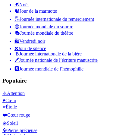
🎁
Noël
🐿
Jour de la marmotte
🖐
Journée internationale du remerciement
😄
Journée mondiale du sourire
🎭
Journée mondiale du théâtre
🛍
Vendredi noir
❌
Jour de silence
🍻
Journée internationale de la bière
🖊
Journée nationale de l’écriture manuscrite
🅱️
Journée mondiale de l´hémophilie
Populaire
⚠️
Attention
♥️
Cœur
⭐
Étoile
❤️
Cœur rouge
☀️
Soleil
💎
Pierre précieuse