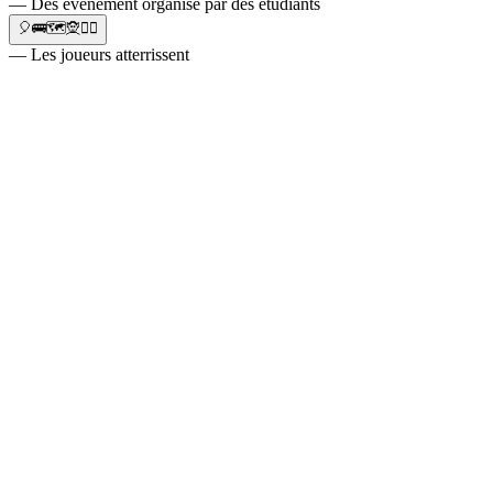
— Des événement organisé par des étudiants
🎈🚌🗺🧝🦹‍♂️
— Les joueurs atterrissent