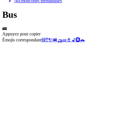
🦄
Émoticônes thématiques
Bus
🚌
Appuyez pour copier
Émojis correspondant
🎒
🚏
🔌
🚐
🛺
🧱
📓
💺
🛞
🛻