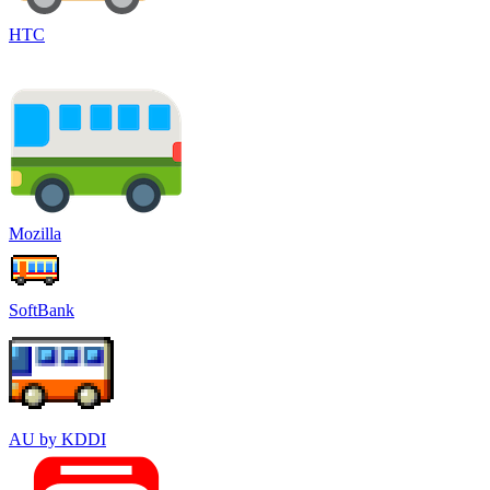
HTC
Mozilla
SoftBank
AU by KDDI