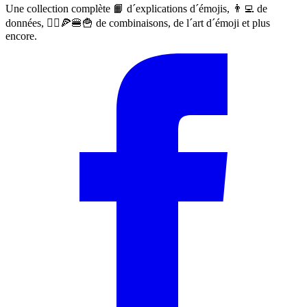
Une collection complète 📙 d´explications d´émojis, 👨‍💻 de
données, 🙅‍♀️🍕🍔🍟 de combinaisons, de l´art d´émoji et plus
encore.