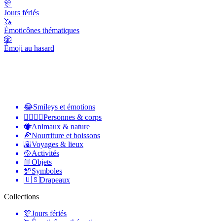
🎊
Jours fériés
🦄
Émoticônes thématiques
🎲
Émoji au hasard
😂
Smileys et émotions
👩‍❤️‍💋‍👨
Personnes & corps
🐝
Animaux & nature
🍕
Nourriture et boissons
🌇
Voyages & lieux
🥎
Activités
📙
Objets
💯
Symboles
🇺🇸
Drapeaux
Collections
🎊
Jours fériés