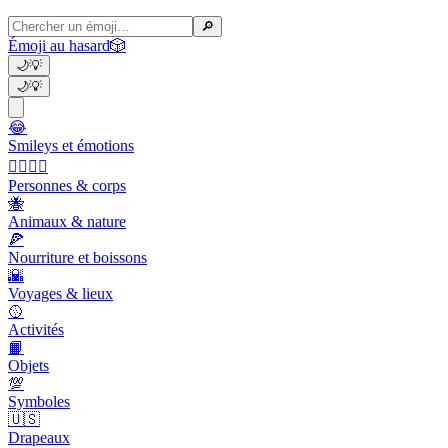
🔎
Émoji au hasard
🎲
🌙
💡
🌙
💡
😂
Smileys et émotions
👩‍❤️‍💋‍👨
Personnes & corps
🐝
Animaux & nature
🍕
Nourriture et boissons
🌇
Voyages & lieux
🥎
Activités
📙
Objets
💯
Symboles
🇺🇸
Drapeaux