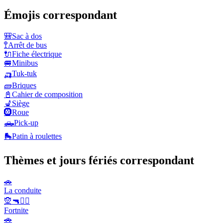
Émojis correspondant
🎒
Sac à dos
🚏
Arrêt de bus
🔌
Fiche électrique
🚐
Minibus
🛺
Tuk-tuk
🧱
Briques
📓
Cahier de composition
💺
Siège
🛞
Roue
🛻
Pick-up
🛼
Patin à roulettes
Thèmes et jours fériés correspondant
🚗
La conduite
🧝🔫🦹‍♂️
Fortnite
🚗