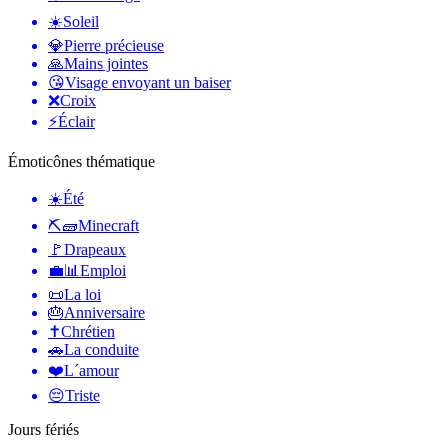
☀️
Soleil
💎
Pierre précieuse
🙏
Mains jointes
😘
Visage envoyant un baiser
❌
Croix
⚡
Éclair
Émoticônes thématique
☀️
Été
⛏🧱
Minecraft
🚩
Drapeaux
💼📊
Emploi
📜
La loi
🎂
Anniversaire
✝️
Chrétien
🚗
La conduite
❤️
L´amour
😔
Triste
Jours fériés