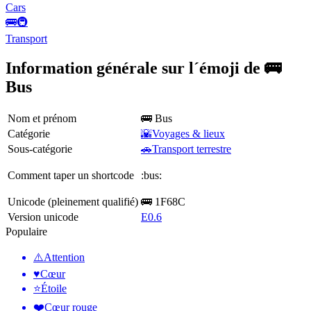
Cars
🚌🚇
Transport
Information générale sur l´émoji de 🚌
Bus
Nom et prénom
🚌 Bus
Catégorie
🌇Voyages & lieux
Sous-catégorie
🚗Transport terrestre
Comment taper un shortcode
:bus:
Unicode (pleinement qualifié)
🚌 1F68C
Version unicode
E0.6
Populaire
⚠️
Attention
♥️
Cœur
⭐
Étoile
❤️
Cœur rouge