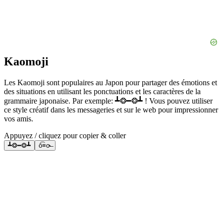
Kaomoji
Les Kaomoji sont populaires au Japon pour partager des émotions et
des situations en utilisant les ponctuations et les caractères de la
grammaire japonaise. Par exemple: ┻❂━❂┻ ! Vous pouvez utiliser
ce style créatif dans les messageries et sur le web pour impressionner
vos amis.
Appuyez / cliquez pour copier & coller
┻❂━❂┻
ō͡≡o˞̶