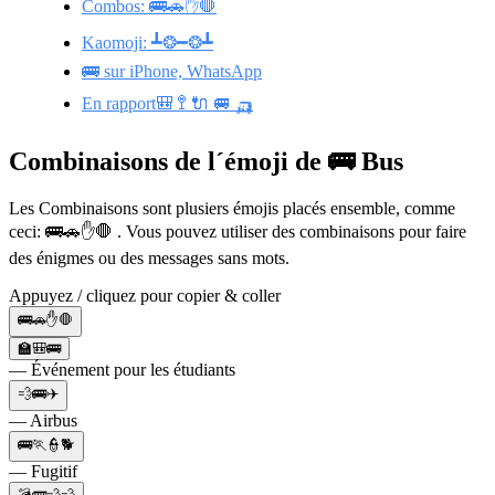
Combos: 🚌🚗✋🛑
Kaomoji: ┻❂━❂┻
🚌 sur iPhone, WhatsApp
En rapport🎒 🚏 🔌 🚐 🛺
Combinaisons de l´émoji de 🚌 Bus
Les Combinaisons sont plusiers émojis placés ensemble, comme
ceci: 🚌🚗✋🛑 . Vous pouvez utiliser des combinaisons pour faire
des énigmes ou des messages sans mots.
Appuyez / cliquez pour copier & coller
🚌🚗✋🛑
🏫🎒🚌
— Événement pour les étudiants
💨🚌✈️
— Airbus
🚌🏃👮🐕
— Fugitif