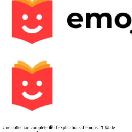
Une collection complète 📙 d´explications d´émojis, 👨‍💻 de