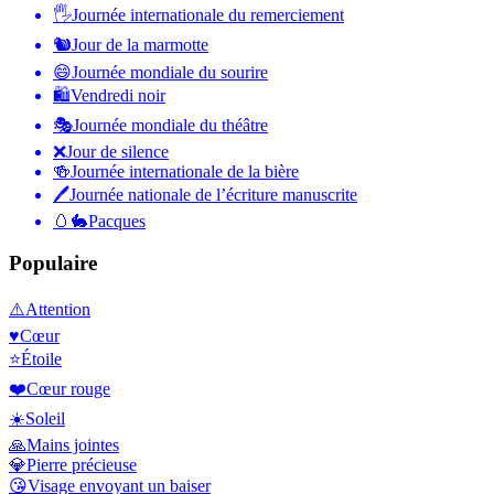
🖐
Journée internationale du remerciement
🐿
Jour de la marmotte
😄
Journée mondiale du sourire
🛍
Vendredi noir
🎭
Journée mondiale du théâtre
❌
Jour de silence
🍻
Journée internationale de la bière
🖊
Journée nationale de l’écriture manuscrite
🥚🐇
Pacques
Populaire
⚠️
Attention
♥️
Cœur
⭐
Étoile
❤️
Cœur rouge
☀️
Soleil
🙏
Mains jointes
💎
Pierre précieuse
😘
Visage envoyant un baiser