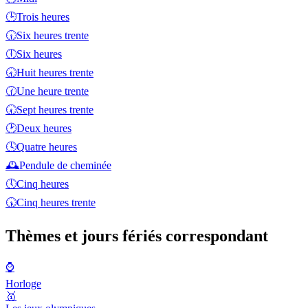
🕒
Trois heures
🕡
Six heures trente
🕕
Six heures
🕣
Huit heures trente
🕜
Une heure trente
🕢
Sept heures trente
🕑
Deux heures
🕓
Quatre heures
🕰️
Pendule de cheminée
🕔
Cinq heures
🕠
Cinq heures trente
Thèmes et jours fériés correspondant
⌚
Horloge
🥇