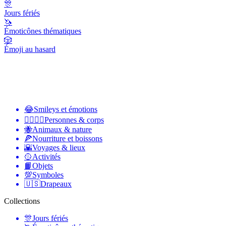
🎊
Jours fériés
🦄
Émoticônes thématiques
🎲
Émoji au hasard
😂
Smileys et émotions
👩‍❤️‍💋‍👨
Personnes & corps
🐝
Animaux & nature
🍕
Nourriture et boissons
🌇
Voyages & lieux
🥎
Activités
📙
Objets
💯
Symboles
🇺🇸
Drapeaux
Collections
🎊
Jours fériés