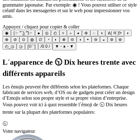
grammaire japonaise. Par exemple: ◉ ! Vous pouvez utiliser ce style
créatif dans les messageries et sur le web pour impressionner vos
amis.
Appuyez / cliquez pour copier & coller
◉
(☞ ͡° ͜ʖ ͡°)☞
●
◎
◴
○
∘
◕
⊛
◌
◑
ᕕ( ᐛ )ᕗ
◗
⊕
⊘
⊙
◍
∅
◔
◐
⊗
⊝
◖
◓
⊖
◒
⊜
⊚
◴_◶
◶
[©``]
/0 0 /
▼・ᴥ・▼
L´apparence de 🕥 Dix heures trente avec
différents appareils
Les émojis peuvent être différents selon les plateformes. Chaque
fabricant de services web, d’OS ou de gadgets peut créer un design
d’Emojis selon son propre style et sa propre vision d’entreprise.
Vous pouvez voir ici à quoi ressemble l´émoji de 🕥 Dix heures
trente sur la plupart des plateformes populaires:
🕥
Votre navigateur