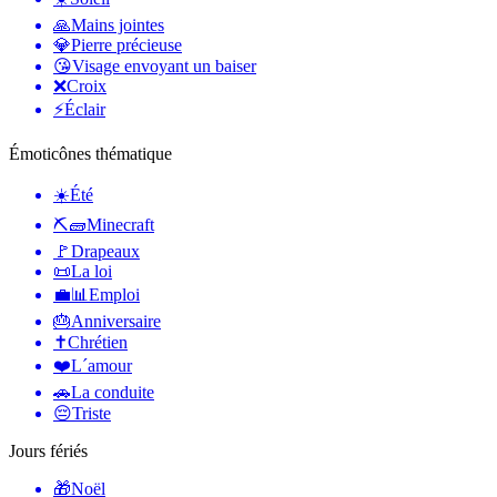
🙏
Mains jointes
💎
Pierre précieuse
😘
Visage envoyant un baiser
❌
Croix
⚡
Éclair
Émoticônes thématique
☀️
Été
⛏🧱
Minecraft
🚩
Drapeaux
📜
La loi
💼📊
Emploi
🎂
Anniversaire
✝️
Chrétien
❤️
L´amour
🚗
La conduite
😔
Triste
Jours fériés
🎁
Noël