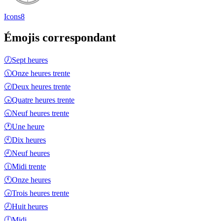
Icons8
Émojis correspondant
🕖
Sept heures
🕦
Onze heures trente
🕝
Deux heures trente
🕟
Quatre heures trente
🕤
Neuf heures trente
🕐
Une heure
🕙
Dix heures
🕘
Neuf heures
🕧
Midi trente
🕚
Onze heures
🕞
Trois heures trente
🕗
Huit heures
🕛
Midi