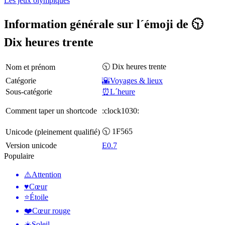
Les jeux olympiques
Information générale sur l´émoji de 🕥
Dix heures trente
🕥 Dix heures trente
Nom et prénom
Catégorie
🌇Voyages & lieux
Sous-catégorie
⏰L´heure
Comment taper un shortcode
:clock1030:
🕥 1F565
Unicode (pleinement qualifié)
Version unicode
E0.7
Populaire
⚠️
Attention
♥️
Cœur
⭐
Étoile
❤️
Cœur rouge
☀️
Soleil