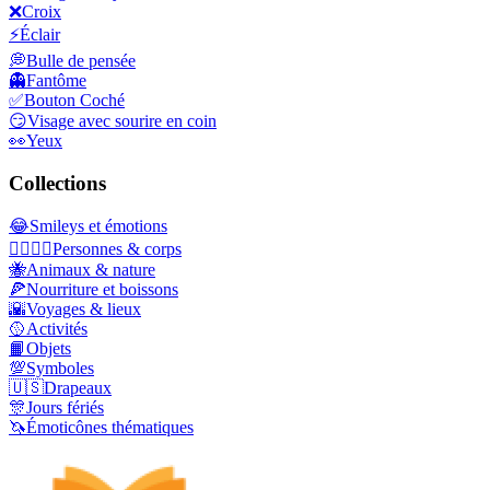
❌
Croix
⚡
Éclair
💭
Bulle de pensée
👻
Fantôme
✅
Bouton Coché
😏
Visage avec sourire en coin
👀
Yeux
Collections
😂
Smileys et émotions
👩‍❤️‍💋‍👨
Personnes & corps
🐝
Animaux & nature
🍕
Nourriture et boissons
🌇
Voyages & lieux
🥎
Activités
📙
Objets
💯
Symboles
🇺🇸
Drapeaux
🎊
Jours fériés
🦄
Émoticônes thématiques