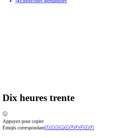
🦄
Émoticônes thématiques
Dix heures trente
🕥
Appuyez pour copier
Émojis correspondant
🕖
🕦
🕝
🕟
🕤
🕐
🕙
🕘
🕧
🕚