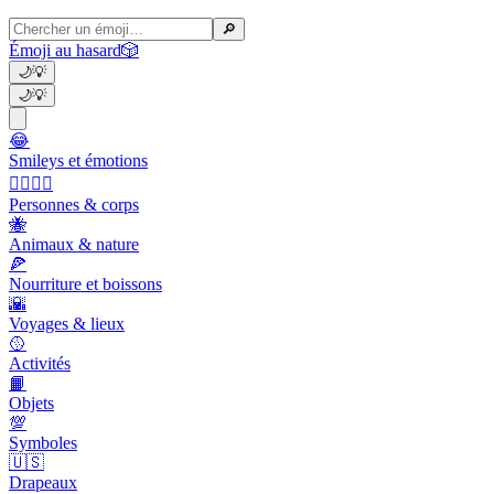
🔎
Émoji au hasard
🎲
🌙
💡
🌙
💡
😂
Smileys et émotions
👩‍❤️‍💋‍👨
Personnes & corps
🐝
Animaux & nature
🍕
Nourriture et boissons
🌇
Voyages & lieux
🥎
Activités
📙
Objets
💯
Symboles
🇺🇸
Drapeaux