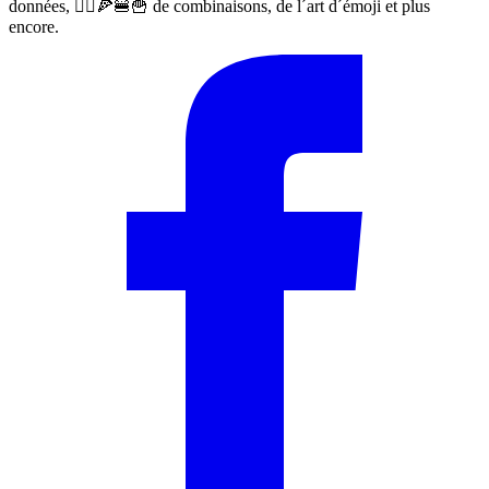
données, 🙅‍♀️🍕🍔🍟 de combinaisons, de l´art d´émoji et plus
encore.