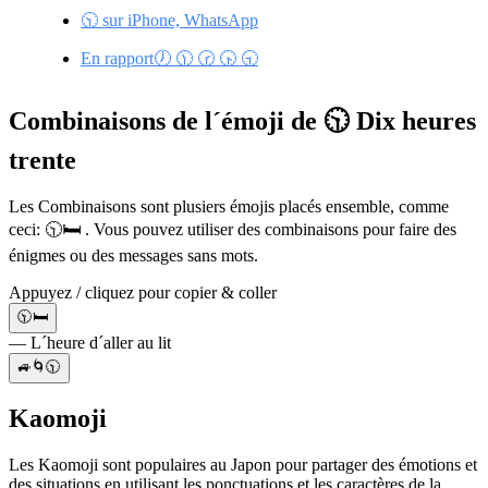
🕥 sur iPhone, WhatsApp
En rapport🕖 🕦 🕝 🕟 🕤
Combinaisons de l´émoji de 🕥 Dix heures
trente
Les Combinaisons sont plusiers émojis placés ensemble, comme
ceci: 🕥🛏️ . Vous pouvez utiliser des combinaisons pour faire des
énigmes ou des messages sans mots.
Appuyez / cliquez pour copier & coller
🕥🛏️
— L´heure d´aller au lit
🚙🌀🕥
Kaomoji
Les Kaomoji sont populaires au Japon pour partager des émotions et
des situations en utilisant les ponctuations et les caractères de la