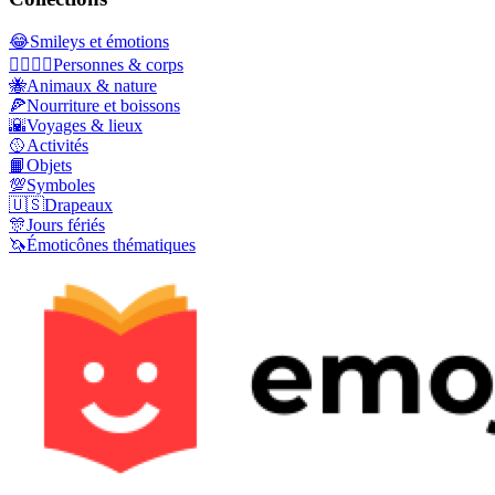
😂
Smileys et émotions
👩‍❤️‍💋‍👨
Personnes & corps
🐝
Animaux & nature
🍕
Nourriture et boissons
🌇
Voyages & lieux
🥎
Activités
📙
Objets
💯
Symboles
🇺🇸
Drapeaux
🎊
Jours fériés
🦄
Émoticônes thématiques