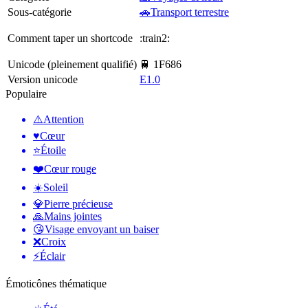
Sous-catégorie
🚗Transport terrestre
Comment taper un shortcode
:train2:
Unicode (pleinement qualifié)
🚆 1F686
Version unicode
E1.0
Populaire
⚠️
Attention
♥️
Cœur
⭐
Étoile
❤️
Cœur rouge
☀️
Soleil
💎
Pierre précieuse
🙏
Mains jointes
😘
Visage envoyant un baiser
❌
Croix
⚡
Éclair
Émoticônes thématique