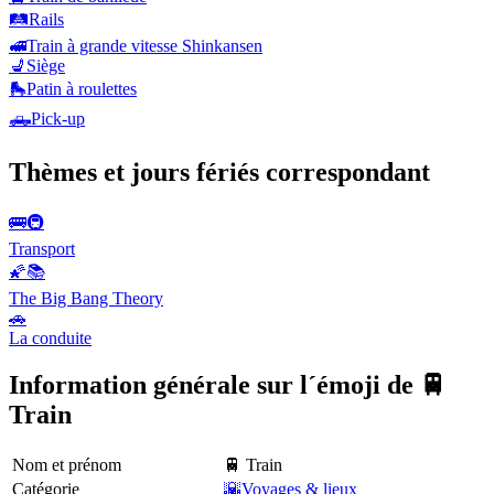
🛤️
Rails
🚅
Train à grande vitesse Shinkansen
💺
Siège
🛼
Patin à roulettes
🛻
Pick-up
Thèmes et jours fériés correspondant
🚌🚇
Transport
🌠📚
The Big Bang Theory
🚗
La conduite
Information générale sur l´émoji de 🚆
Train
Nom et prénom
🚆 Train
Catégorie
🌇Voyages & lieux