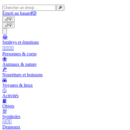
🔎
Émoji au hasard
🎲
🌙
💡
🌙
💡
😂
Smileys et émotions
👩‍❤️‍💋‍👨
Personnes & corps
🐝
Animaux & nature
🍕
Nourriture et boissons
🌇
Voyages & lieux
🥎
Activités
📙
Objets
💯
Symboles
🇺🇸
Drapeaux