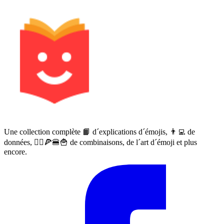
Une collection complète 📙 d´explications d´émojis, 👨‍💻 de
données, 🙅‍♀️🍕🍔🍟 de combinaisons, de l´art d´émoji et plus
encore.