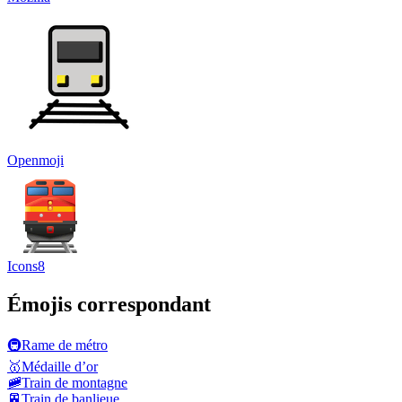
Openmoji
Icons8
Émojis correspondant
🚇
Rame de métro
🥇
Médaille d’or
🚞
Train de montagne
🚈
Train de banlieue