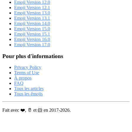
Emoji Version 12.0
Emoji Version 12.1
Emoji Version 13.0
Emoji Version 13.1
Emoji Version 14.0
Emoji Version 15.0
Emoji Version 15.1
Emoji Version 16.0
Emoji Version 17.0
Pour plus d'informations
Privacy Policy
Terms of Use
À propos
FAQ
Tous les articles
Tous les émojis
Fait avec ❤️, 🥛 et 🐹 en 2017-2026.