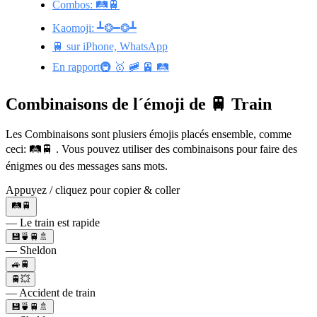
Combos: 🛤️🚆
Kaomoji: ┻❂━❂┻
🚆 sur iPhone, WhatsApp
En rapport🚇 🥇 🚞 🚈 🛤️
Combinaisons de l´émoji de 🚆 Train
Les Combinaisons sont plusiers émojis placés ensemble, comme
ceci: 🛤️🚆 . Vous pouvez utiliser des combinaisons pour faire des
énigmes ou des messages sans mots.
Appuyez / cliquez pour copier & coller
🛤️🚆
— Le train est rapide
💾🍵🚆🚿
— Sheldon
🚙🚆
🚆💥
— Accident de train
💾🍵🚆🚿