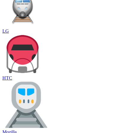
LG
HTC
Mozilla