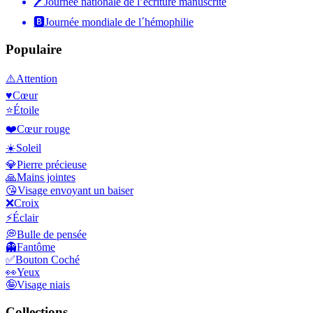
🖊
Journée nationale de l’écriture manuscrite
🅱️
Journée mondiale de l´hémophilie
Populaire
⚠️
Attention
♥️
Cœur
⭐
Étoile
❤️
Cœur rouge
☀️
Soleil
💎
Pierre précieuse
🙏
Mains jointes
😘
Visage envoyant un baiser
❌
Croix
⚡
Éclair
💭
Bulle de pensée
👻
Fantôme
✅
Bouton Coché
👀
Yeux
🤪
Visage niais
Collections