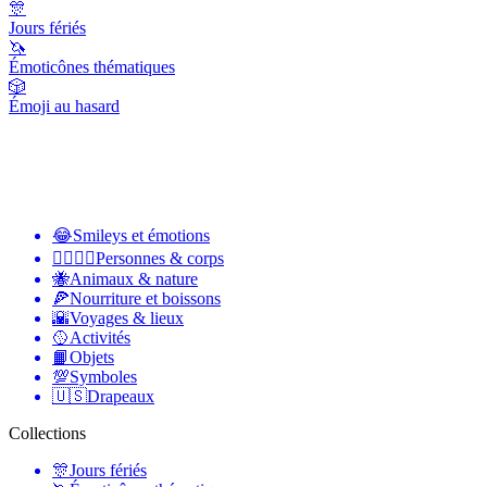
🎊
Jours fériés
🦄
Émoticônes thématiques
🎲
Émoji au hasard
😂
Smileys et émotions
👩‍❤️‍💋‍👨
Personnes & corps
🐝
Animaux & nature
🍕
Nourriture et boissons
🌇
Voyages & lieux
🥎
Activités
📙
Objets
💯
Symboles
🇺🇸
Drapeaux
Collections
🎊
Jours fériés