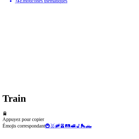
🦄
Émoticônes thématiques
Train
🚆
Appuyez pour copier
Émojis correspondant
🚇
🥇
🚞
🚈
🛤️
🚅
💺
🛼
🛻