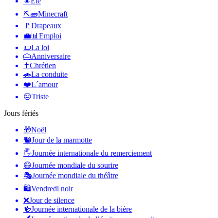
☀️
Été
⛏🧱
Minecraft
🚩
Drapeaux
💼📊
Emploi
📜
La loi
🎂
Anniversaire
✝️
Chrétien
🚗
La conduite
❤️
L´amour
😔
Triste
Jours fériés
🎁
Noël
🐿
Jour de la marmotte
🖐
Journée internationale du remerciement
😄
Journée mondiale du sourire
🎭
Journée mondiale du théâtre
🛍
Vendredi noir
❌
Jour de silence
🍻
Journée internationale de la bière