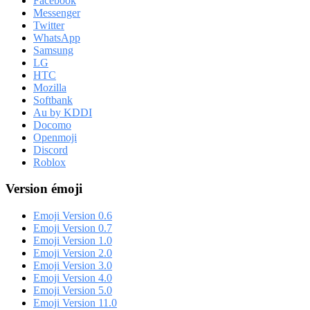
Facebook
Messenger
Twitter
WhatsApp
Samsung
LG
HTC
Mozilla
Softbank
Au by KDDI
Docomo
Openmoji
Discord
Roblox
Version émoji
Emoji Version 0.6
Emoji Version 0.7
Emoji Version 1.0
Emoji Version 2.0
Emoji Version 3.0
Emoji Version 4.0
Emoji Version 5.0
Emoji Version 11.0