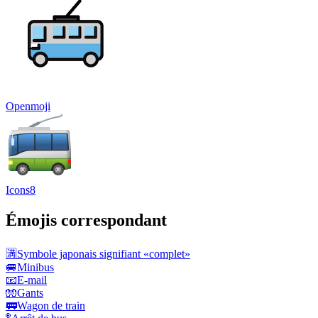
Openmoji
Icons8
Émojis correspondant
🈵
Symbole japonais signifiant «complet»
🚐
Minibus
📧
E-mail
🧤
Gants
🚃
Wagon de train