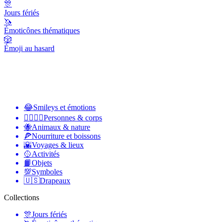
🎊
Jours fériés
🦄
Émoticônes thématiques
🎲
Émoji au hasard
😂
Smileys et émotions
👩‍❤️‍💋‍👨
Personnes & corps
🐝
Animaux & nature
🍕
Nourriture et boissons
🌇
Voyages & lieux
🥎
Activités
📙
Objets
💯
Symboles
🇺🇸
Drapeaux
Collections
🎊
Jours fériés