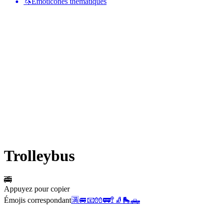
🦄
Émoticônes thématiques
Trolleybus
🚎
Appuyez pour copier
Émojis correspondant
🈵
🚐
📧
🧤
🚃
🚏
🧦
🛼
🛻