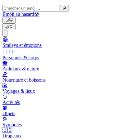
🔎
Émoji au hasard
🎲
🌙
💡
🌙
💡
😂
Smileys et émotions
👩‍❤️‍💋‍👨
Personnes & corps
🐝
Animaux & nature
🍕
Nourriture et boissons
🌇
Voyages & lieux
🥎
Activités
📙
Objets
💯
Symboles
🇺🇸
Drapeaux