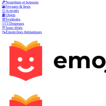
🍕
Nourriture et boissons
🌇
Voyages & lieux
🥎
Activités
📙
Objets
💯
Symboles
🇺🇸
Drapeaux
🎊
Jours fériés
🦄
Émoticônes thématiques