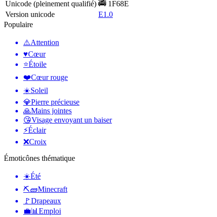
Unicode (pleinement qualifié)
🚎 1F68E
Version unicode
E1.0
Populaire
⚠️
Attention
♥️
Cœur
⭐
Étoile
❤️
Cœur rouge
☀️
Soleil
💎
Pierre précieuse
🙏
Mains jointes
😘
Visage envoyant un baiser
⚡
Éclair
❌
Croix
Émoticônes thématique
☀️
Été
⛏🧱
Minecraft
🚩
Drapeaux
💼📊
Emploi