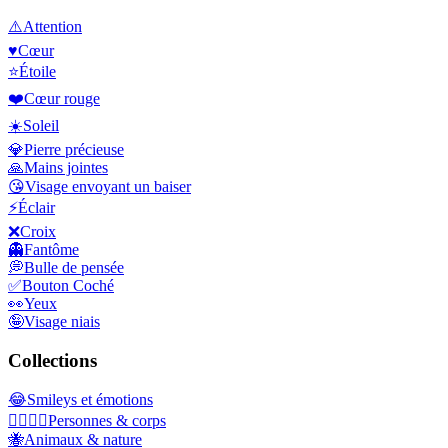
⚠️
Attention
♥️
Cœur
⭐
Étoile
❤️
Cœur rouge
☀️
Soleil
💎
Pierre précieuse
🙏
Mains jointes
😘
Visage envoyant un baiser
⚡
Éclair
❌
Croix
👻
Fantôme
💭
Bulle de pensée
✅
Bouton Coché
👀
Yeux
🤪
Visage niais
Collections
😂
Smileys et émotions
👩‍❤️‍💋‍👨
Personnes & corps
🐝
Animaux & nature