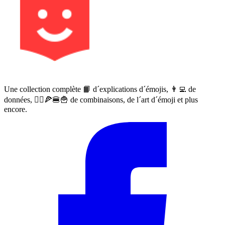
Une collection complète 📙 d´explications d´émojis, 👨‍💻 de
données, 🙅‍♀️🍕🍔🍟 de combinaisons, de l´art d´émoji et plus
encore.