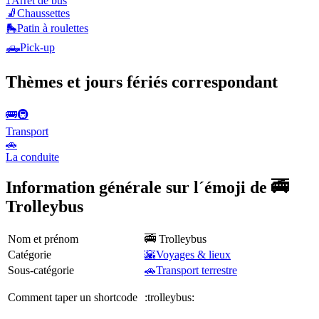
🚏
Arrêt de bus
🧦
Chaussettes
🛼
Patin à roulettes
🛻
Pick-up
Thèmes et jours fériés correspondant
🚌🚇
Transport
🚗
La conduite
Information générale sur l´émoji de 🚎
Trolleybus
Nom et prénom
🚎 Trolleybus
Catégorie
🌇Voyages & lieux
Sous-catégorie
🚗Transport terrestre
Comment taper un shortcode
:trolleybus: