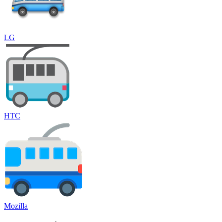
LG
HTC
Mozilla