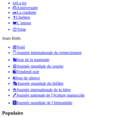
📜
La loi
🎂
Anniversaire
🚗
La conduite
✝️
Chrétien
❤️
L´amour
😔
Triste
Jours fériés
🎁
Noël
🖐
Journée internationale du remerciement
🐿
Jour de la marmotte
😄
Journée mondiale du sourire
🛍
Vendredi noir
❌
Jour de silence
🎭
Journée mondiale du théâtre
🍻
Journée internationale de la bière
🖊
Journée nationale de l’écriture manuscrite
🅱️
Journée mondiale de l´hémophilie
Populaire