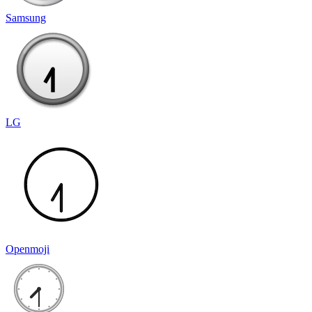
Samsung
LG
Openmoji