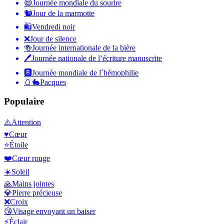
😄
Journée mondiale du sourire
🐿
Jour de la marmotte
🛍
Vendredi noir
❌
Jour de silence
🍻
Journée internationale de la bière
🖊
Journée nationale de l’écriture manuscrite
🅱️
Journée mondiale de l´hémophilie
🥚🐇
Pacques
Populaire
⚠️
Attention
♥️
Cœur
⭐
Étoile
❤️
Cœur rouge
☀️
Soleil
🙏
Mains jointes
💎
Pierre précieuse
❌
Croix
😘
Visage envoyant un baiser
⚡
Éclair