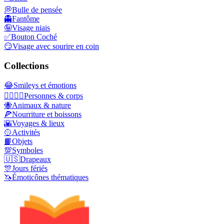
💭
Bulle de pensée
👻
Fantôme
🤪
Visage niais
✅
Bouton Coché
😏
Visage avec sourire en coin
Collections
😂
Smileys et émotions
👩‍❤️‍💋‍👨
Personnes & corps
🐝
Animaux & nature
🍕
Nourriture et boissons
🌇
Voyages & lieux
🥎
Activités
📙
Objets
💯
Symboles
🇺🇸
Drapeaux
🎊
Jours fériés
🦄
Émoticônes thématiques