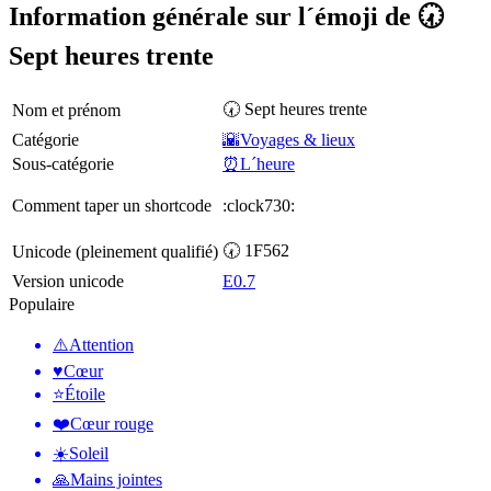
Information générale sur l´émoji de 🕢
Sept heures trente
🕢 Sept heures trente
Nom et prénom
Catégorie
🌇Voyages & lieux
Sous-catégorie
⏰L´heure
Comment taper un shortcode
:clock730:
🕢 1F562
Unicode (pleinement qualifié)
Version unicode
E0.7
Populaire
⚠️
Attention
♥️
Cœur
⭐
Étoile
❤️
Cœur rouge
☀️
Soleil
🙏
Mains jointes