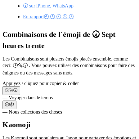
🕢 sur iPhone, WhatsApp
En rapport🕘 🕓 🕙 🕦 🕐
Combinaisons de l´émoji de 🕢 Sept
heures trente
Les Combinaisons sont plusiers émojis placés ensemble, comme
ceci: 🕓🚀🕢 . Vous pouvez utiliser des combinaisons pour faire des
énigmes ou des messages sans mots.
Appuyez / cliquez pour copier & coller
🕓🚀🕢
— Voyager dans le temps
🕢📦
— Nous collectons des choses
Kaomoji
Les Kaomoji sont populaires au Japon pour partager des émotions et