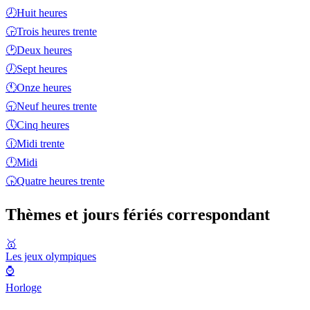
🕗
Huit heures
🕞
Trois heures trente
🕑
Deux heures
🕖
Sept heures
🕚
Onze heures
🕤
Neuf heures trente
🕔
Cinq heures
🕧
Midi trente
🕛
Midi
🕟
Quatre heures trente
Thèmes et jours fériés correspondant
🥇
Les jeux olympiques
⌚
Horloge