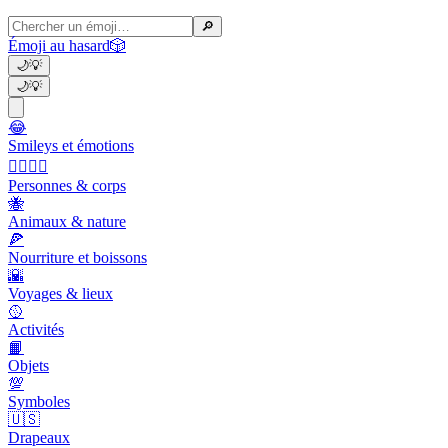
🔎
Émoji au hasard
🎲
🌙
💡
🌙
💡
😂
Smileys et émotions
👩‍❤️‍💋‍👨
Personnes & corps
🐝
Animaux & nature
🍕
Nourriture et boissons
🌇
Voyages & lieux
🥎
Activités
📙
Objets
💯
Symboles
🇺🇸
Drapeaux