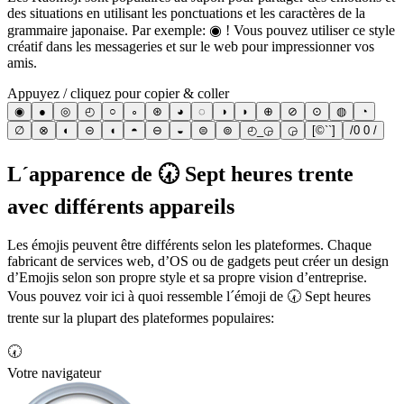
des situations en utilisant les ponctuations et les caractères de la
grammaire japonaise. Par exemple: ◉ ! Vous pouvez utiliser ce style
créatif dans les messageries et sur le web pour impressionner vos
amis.
Appuyez / cliquez pour copier & coller
◉
●
◎
◴
○
∘
⊛
◕
◌
◑
◗
⊕
⊘
⊙
◍
◔
∅
⊗
◐
⊝
◖
◓
⊖
◒
⊜
⊚
◴_◶
◶
[©``]
/0 0 /
L´apparence de 🕢 Sept heures trente
avec différents appareils
Les émojis peuvent être différents selon les plateformes. Chaque
fabricant de services web, d’OS ou de gadgets peut créer un design
d’Emojis selon son propre style et sa propre vision d’entreprise.
Vous pouvez voir ici à quoi ressemble l´émoji de 🕢 Sept heures
trente sur la plupart des plateformes populaires:
🕢
Votre navigateur