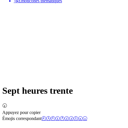
🦄
Émoticônes thématiques
Sept heures trente
🕢
Appuyez pour copier
Émojis correspondant
🕘
🕓
🕙
🕦
🕐
🕜
🕝
🕕
🕣
🕡