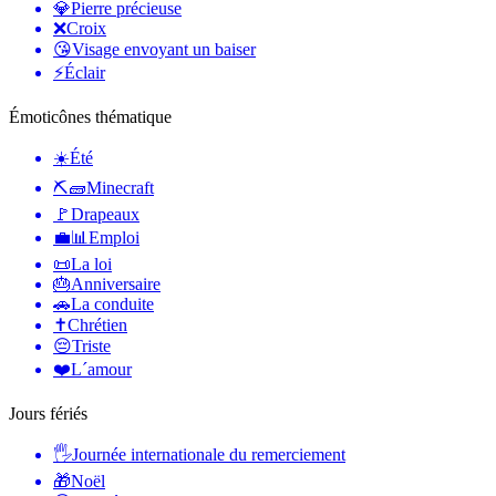
💎
Pierre précieuse
❌
Croix
😘
Visage envoyant un baiser
⚡
Éclair
Émoticônes thématique
☀️
Été
⛏🧱
Minecraft
🚩
Drapeaux
💼📊
Emploi
📜
La loi
🎂
Anniversaire
🚗
La conduite
✝️
Chrétien
😔
Triste
❤️
L´amour
Jours fériés
🖐
Journée internationale du remerciement
🎁
Noël