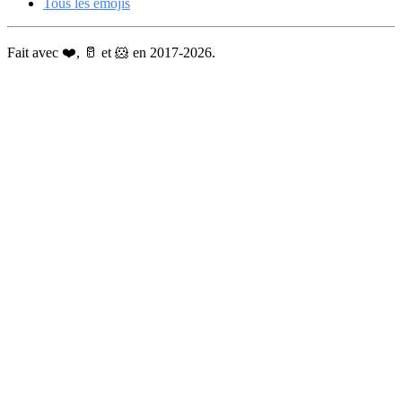
Tous les émojis
Fait avec ❤️, 🥛 et 🐹 en 2017-2026.