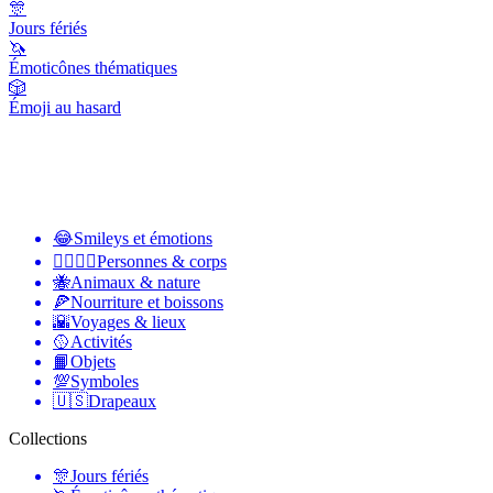
🎊
Jours fériés
🦄
Émoticônes thématiques
🎲
Émoji au hasard
😂
Smileys et émotions
👩‍❤️‍💋‍👨
Personnes & corps
🐝
Animaux & nature
🍕
Nourriture et boissons
🌇
Voyages & lieux
🥎
Activités
📙
Objets
💯
Symboles
🇺🇸
Drapeaux
Collections
🎊
Jours fériés