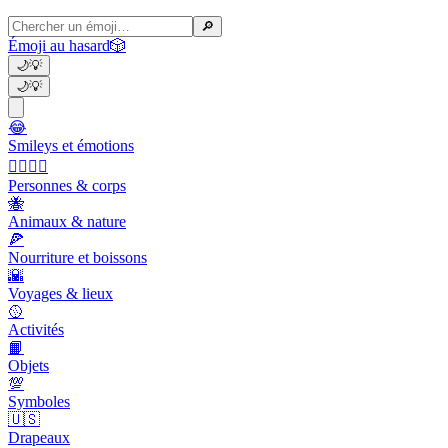
🔎
Émoji au hasard
🎲
🌙
💡
🌙
💡
😂
Smileys et émotions
👩‍❤️‍💋‍👨
Personnes & corps
🐝
Animaux & nature
🍕
Nourriture et boissons
🌇
Voyages & lieux
🥎
Activités
📙
Objets
💯
Symboles
🇺🇸
Drapeaux