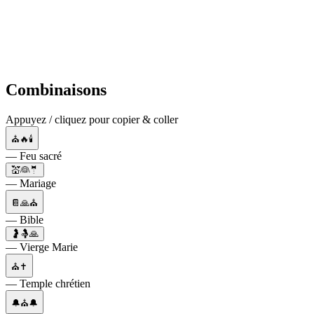
Combinaisons
Appuyez / cliquez pour copier & coller
⛪🔥🕯
— Feu sacré
💒👰🤵
— Mariage
📔🙏⛪
— Bible
🤰🤱🙏
— Vierge Marie
⛪✝️
— Temple chrétien
🔔⛪🔔