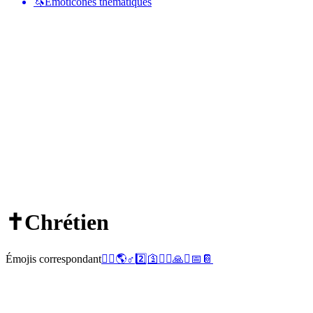
🦄
Émoticônes thématiques
✝️
Chrétien
Émojis correspondant
🧎‍♀️
🌎
♂️
2️⃣
🛐
🧎‍♂️
🙏
⛪
📅
📔