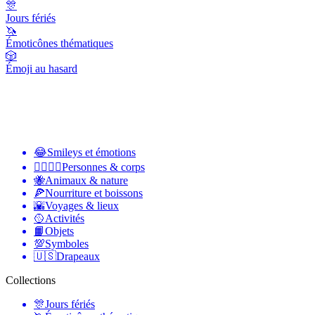
🎊
Jours fériés
🦄
Émoticônes thématiques
🎲
Émoji au hasard
😂
Smileys et émotions
👩‍❤️‍💋‍👨
Personnes & corps
🐝
Animaux & nature
🍕
Nourriture et boissons
🌇
Voyages & lieux
🥎
Activités
📙
Objets
💯
Symboles
🇺🇸
Drapeaux
Collections
🎊
Jours fériés