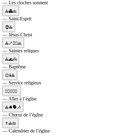
— Les cloches sonnent
⛪👻🙏
— Saint-Esprit
🧔⛪
— Jésus-Christ
⛪🦴🧎‍♂️🙏
— Saintes reliques
⛪🌊👼
— Baptême
😌🕯⛪
— Service religieux
🚶‍♂️🚶‍♀️⛪
— Aller à l’église
⛪🔔🗣🎶
— Chœur de l’église
✝️⛪📅
— Calendrier de l’église