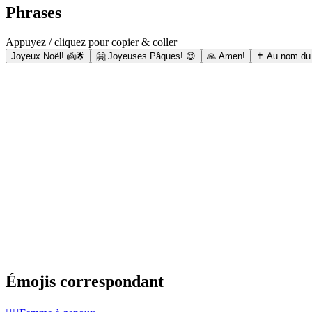
Phrases
Appuyez / cliquez pour copier & coller
Joyeux Noël! 👼🌟
🤗 Joyeuses Pâques! 😌
🙏 Amen!
✝️ Au nom du 
Émojis correspondant