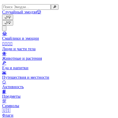
🔎
Случайный эмодзи
🎲
🌙
💡
🌙
💡
😂
Смайлики и эмоции
👩‍❤️‍💋‍👨
Люди и части тела
🐝
Животные и растения
🍕
Еда и напитки
🌇
Путешествия и местности
🥎
Активность
📙
Предметы
💯
Символы
🇺🇸
Флаги