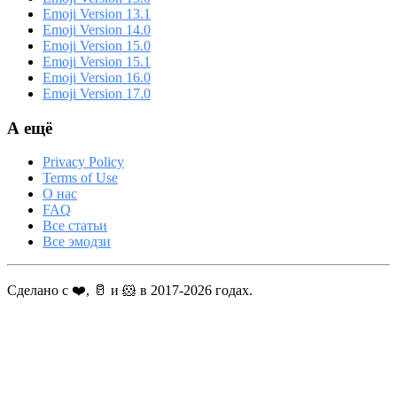
Emoji Version 13.1
Emoji Version 14.0
Emoji Version 15.0
Emoji Version 15.1
Emoji Version 16.0
Emoji Version 17.0
А ещё
Privacy Policy
Terms of Use
О нас
FAQ
Все статьи
Все эмодзи
Сделано с ❤️, 🥛 и 🐹 в 2017-2026 годах.