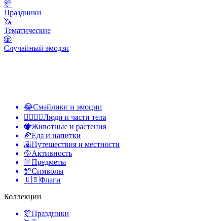
🎊
Праздники
🦄
Тематические
🎲
Случайный эмодзи
😂
Смайлики и эмоции
👩‍❤️‍💋‍👨
Люди и части тела
🐝
Животные и растения
🍕
Еда и напитки
🌇
Путешествия и местности
🥎
Активность
📙
Предметы
💯
Символы
🇺🇸
Флаги
Коллекции
🎊
Праздники