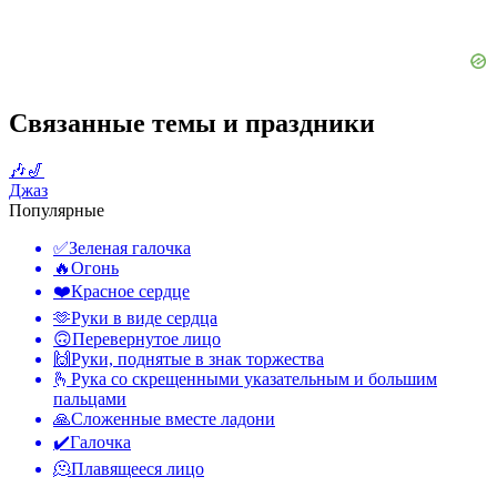
Связанные темы и праздники
🎶🎷
Джаз
Популярные
✅
Зеленая галочка
🔥
Огонь
❤️
Красное сердце
🫶
Руки в виде сердца
🙃
Перевернутое лицо
🙌
Руки, поднятые в знак торжества
🫰
Рука со скрещенными указательным и большим
пальцами
🙏
Сложенные вместе ладони
✔️
Галочка
🫠
Плавящееся лицо