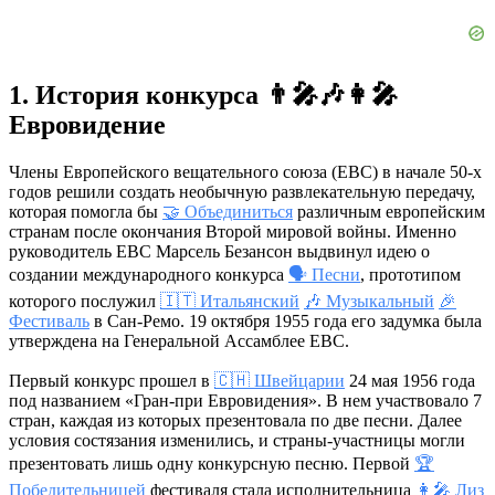
1. История конкурса 👨‍🎤🎶👩‍🎤
Евровидение
Члены Европейского вещательного союза (ЕВС) в начале 50-х
годов решили создать необычную развлекательную передачу,
которая помогла бы
🤝 Объединиться
различным европейским
странам после окончания Второй мировой войны. Именно
руководитель ЕВС Марсель Безансон выдвинул идею о
создании международного конкурса
🗣 Песни
, прототипом
которого послужил
🇮🇹 Итальянский
🎶 Музыкальный
🎉
Фестиваль
в Сан-Ремо. 19 октября 1955 года его задумка была
утверждена на Генеральной Ассамблее ЕВС.
Первый конкурс прошел в
🇨🇭 Швейцарии
24 мая 1956 года
под названием «Гран-при Евровидения». В нем участвовало 7
стран, каждая из которых презентовала по две песни. Далее
условия состязания изменились, и страны-участницы могли
презентовать лишь одну конкурсную песню. Первой
🏆
Победительницей
фестиваля стала исполнительница
👩‍🎤 Лиз