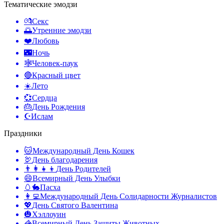
Тематические эмодзи
💏
Секс
🌅
Утренние эмодзи
❤️
Любовь
🌃
Ночь
🕸️
Человек-паук
🔴
Красный цвет
☀️
Лето
💞
Сердца
🎂
День Рождения
☪️
Ислам
Праздники
🐱
Международный День Кошек
🦃
День благодарения
👨‍👩‍👧‍👦
День Родителей
😄
Всемирный День Улыбки
🥚🐇
Пасха
👩‍💻
Международный День Солидарности Журналистов
💖
День Святого Валентина
🎃
Хэллоуин
🦓
Всемирный День Защиты Животных