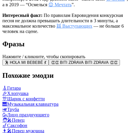
а в 2019 — “Осмелься
😌 Мечтать
”.
Интересный факт:
По правилам Евровидения конкурсная
песня не должна превышать длительности в 3 минуты, а
максимальное количество
👯 Выступающих
— не больше 6
человек на сцене.
Фразы
Нажмите / кликните, чтобы скопировать
🕺 HOLA MI BEBEBÉ 💃
👏👏 BITI ZDRAVA BITI ZDRAVA 👏👏
Похожие эмодзи
🎸
Гитара
🎉
Хлопушка
🎊
Шарик с конфетти
🎹
Музыкальная клавиатура
🎺
Труба
🥳
Лицо празднующего
🧑‍🎤
Певец
🎷
Саксофон
👨‍🎤
Певец мужчина