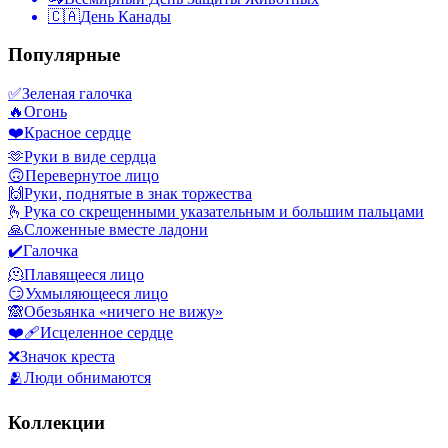
🇨🇦
День Канады
Популярные
✅
Зеленая галочка
🔥
Огонь
❤️
Красное сердце
🫶
Руки в виде сердца
🙃
Перевернутое лицо
🙌
Руки, поднятые в знак торжества
🫰
Рука со скрещенными указательным и большим пальцами
🙏
Сложенные вместе ладони
✔️
Галочка
🫠
Плавящееся лицо
😏
Ухмыляющееся лицо
🙈
Обезьянка «ничего не вижу»
❤️‍🩹
Исцеленное сердце
❌
Значок креста
🫂
Люди обнимаются
Коллекции