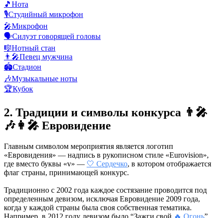
🎵
Нота
🎙️
Студийный микрофон
🎤
Микрофон
🗣️
Силуэт говорящей головы
🎼
Нотный стан
👨‍🎤
Певец мужчина
🏟️
Стадион
🎶
Музыкальные ноты
🏆
Кубок
2. Традиции и символы конкурса 👨‍🎤
🎶👩‍🎤 Евровидение
Главным символом мероприятия является логотип
«Евровидения» — надпись в рукописном стиле «Eurovision»,
где вместо буквы «v» —
🤍 Сердечко
, в котором отображается
флаг страны, принимающей конкурс.
Традиционно с 2002 года каждое состязание проводится под
определенным девизом, исключая Евровидение 2009 года,
когда у каждой страны была своя собственная тематика.
Например, в 2012 году девизом было “Зажги свой
🔥 Огонь
”,