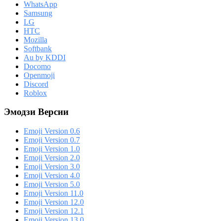
WhatsApp
Samsung
LG
HTC
Mozilla
Softbank
Au by KDDI
Docomo
Openmoji
Discord
Roblox
Эмодзи Версии
Emoji Version 0.6
Emoji Version 0.7
Emoji Version 1.0
Emoji Version 2.0
Emoji Version 3.0
Emoji Version 4.0
Emoji Version 5.0
Emoji Version 11.0
Emoji Version 12.0
Emoji Version 12.1
Emoji Version 13.0