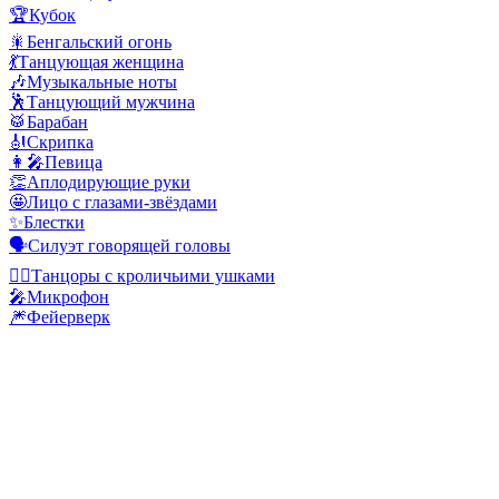
🏆
Кубок
🎇
Бенгальский огонь
💃
Танцующая женщина
🎶
Музыкальные ноты
🕺
Танцующий мужчина
🥁
Барабан
🎻
Скрипка
👩‍🎤
Певица
👏
Аплодирующие руки
🤩
Лицо с глазами-звёздами
✨
Блестки
🗣️
Силуэт говорящей головы
👯‍♂️
Танцоры с кроличьими ушками
🎤
Микрофон
🎆
Фейерверк