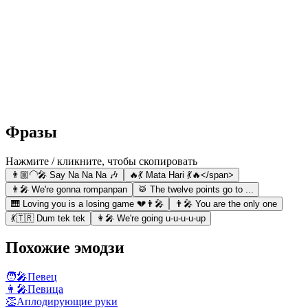
Фразы
Нажмите / кликните, чтобы скопировать
👨🏼‍🦲🎤 Say Na Na Na 🎶
🔥💃 Mata Hari 💃🔥</span>
👨‍🎤 We're gonna rompanpan
🥁 The twelve points go to ...
🎹 Loving you is a losing game 💔👨‍🎤
👨‍🎤 You are the only one
💃🇹🇷 Dum tek tek
👩‍🎤 We're going u-u-u-u-up
Похожие эмодзи
🧑‍🎤
Певец
👩‍🎤
Певица
👏
Аплодирующие руки