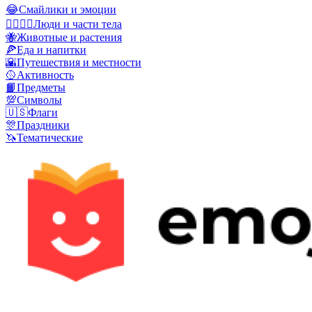
😂
Смайлики и эмоции
👩‍❤️‍💋‍👨
Люди и части тела
🐝
Животные и растения
🍕
Еда и напитки
🌇
Путешествия и местности
🥎
Активность
📙
Предметы
💯
Символы
🇺🇸
Флаги
🎊
Праздники
🦄
Тематические