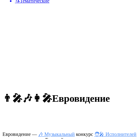
🦄
Тематические
👨‍🎤🎶👩‍🎤
Евровидение
Евровидение —
🎶 Музыкальный
конкурс
🧑‍🎤 Исполнителей