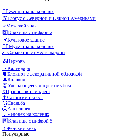
🧎‍♀️
Женщина на коленях
🌎
Глобус с Северной и Южной Америками
♂️
Мужской знак
2️⃣
Клавиша с цифрой 2
🛐
Культовое здание
🧎‍♂️
Мужчина на коленях
🙏
Сложенные вместе ладони
⛪
Церковь
📅
Календарь
📔
Блокнот с декоративной обложкой
🔔
Колокол
😇
Улыбающееся лицо с нимбом
☦️
Православный крест
✝️
Латинский крест
💒
Свадьба
👼
Ангелочек
🧎
Человек на коленях
5️⃣
Клавиша с цифрой 5
♀️
Женский знак
Популярные