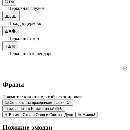
😌🕯⛪
— Церковная служба
🚶‍♂️🚶‍♀️⛪
— Поход в церковь
⛪🔔🗣🎶
— Церковный хор
✝️⛪📅
— Церковный календарь
Фразы
Нажмите / кликните, чтобы скопировать
🤗 Со светлым праздником Пасхи! 😌
Поздравляю с Рождеством! 👼🌟
✝️ Во имя Отца и Сына и Святого Духа
🙏 Аминь!
Похожие эмодзи