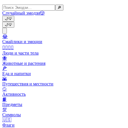
🔎
Случайный эмодзи
🎲
🌙
💡
🌙
💡
😂
Смайлики и эмоции
👩‍❤️‍💋‍👨
Люди и части тела
🐝
Животные и растения
🍕
Еда и напитки
🌇
Путешествия и местности
🥎
Активность
📙
Предметы
💯
Символы
🇺🇸
Флаги