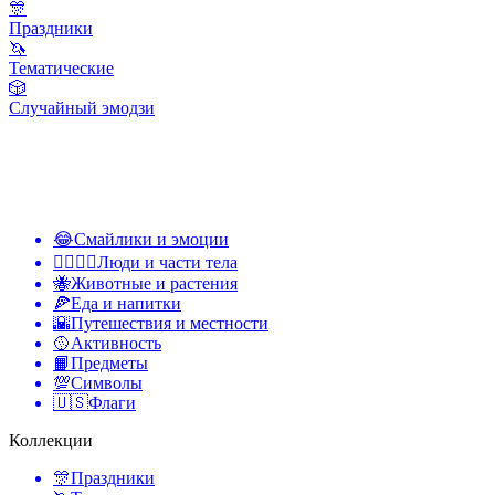
🎊
Праздники
🦄
Тематические
🎲
Случайный эмодзи
😂
Смайлики и эмоции
👩‍❤️‍💋‍👨
Люди и части тела
🐝
Животные и растения
🍕
Еда и напитки
🌇
Путешествия и местности
🥎
Активность
📙
Предметы
💯
Символы
🇺🇸
Флаги
Коллекции
🎊
Праздники