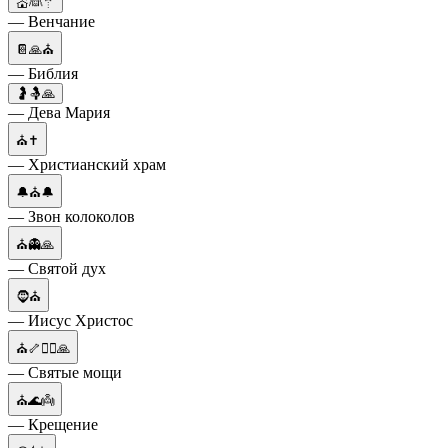
💒👰🤵
— Венчание
📔🙏⛪
— Библия
🤰🤱🙏
— Дева Мария
⛪✝️
— Христианский храм
🔔⛪🔔
— Звон колоколов
⛪👻🙏
— Святой дух
🧔⛪
— Иисус Христос
⛪🦴🧎‍♂️🙏
— Святые мощи
⛪🌊👼
— Крещение