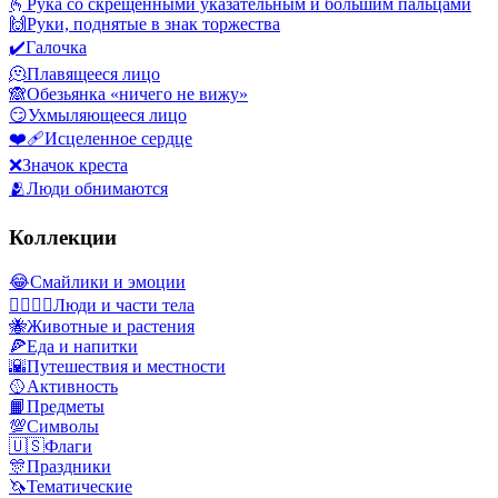
🫰
Рука со скрещенными указательным и большим пальцами
🙌
Руки, поднятые в знак торжества
✔️
Галочка
🫠
Плавящееся лицо
🙈
Обезьянка «ничего не вижу»
😏
Ухмыляющееся лицо
❤️‍🩹
Исцеленное сердце
❌
Значок креста
🫂
Люди обнимаются
Коллекции
😂
Смайлики и эмоции
👩‍❤️‍💋‍👨
Люди и части тела
🐝
Животные и растения
🍕
Еда и напитки
🌇
Путешествия и местности
🥎
Активность
📙
Предметы
💯
Символы
🇺🇸
Флаги
🎊
Праздники
🦄
Тематические