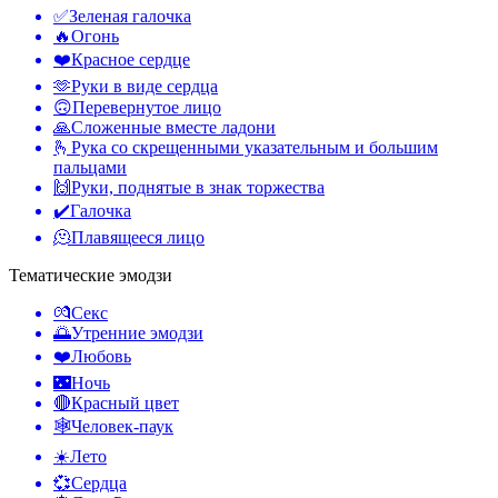
✅
Зеленая галочка
🔥
Огонь
❤️
Красное сердце
🫶
Руки в виде сердца
🙃
Перевернутое лицо
🙏
Сложенные вместе ладони
🫰
Рука со скрещенными указательным и большим
пальцами
🙌
Руки, поднятые в знак торжества
✔️
Галочка
🫠
Плавящееся лицо
Тематические эмодзи
💏
Секс
🌅
Утренние эмодзи
❤️
Любовь
🌃
Ночь
🔴
Красный цвет
🕸️
Человек-паук
☀️
Лето
💞
Сердца