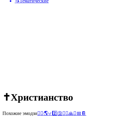
🦄
Тематические
✝️
Христианство
Похожие эмодзи
🧎‍♀️
🌎
♂️
2️⃣
🛐
🧎‍♂️
🙏
⛪
📅
📔