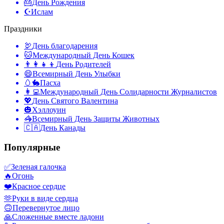
🎂
День Рождения
☪️
Ислам
Праздники
🦃
День благодарения
🐱
Международный День Кошек
👨‍👩‍👧‍👦
День Родителей
😄
Всемирный День Улыбки
🥚🐇
Пасха
👩‍💻
Международный День Солидарности Журналистов
💖
День Святого Валентина
🎃
Хэллоуин
🦓
Всемирный День Защиты Животных
🇨🇦
День Канады
Популярные
✅
Зеленая галочка
🔥
Огонь
❤️
Красное сердце
🫶
Руки в виде сердца
🙃
Перевернутое лицо
🙏
Сложенные вместе ладони