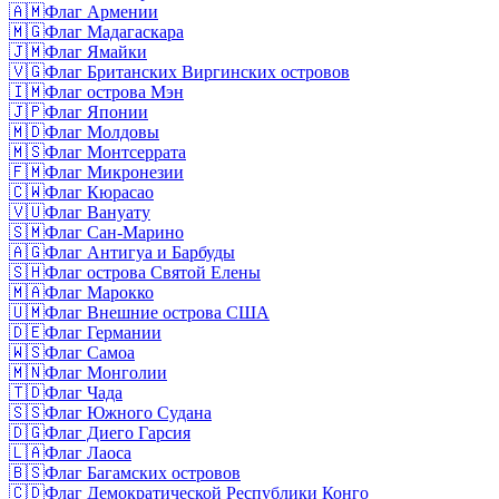
🇦🇲
Флаг Армении
🇲🇬
Флаг Мадагаскара
🇯🇲
Флаг Ямайки
🇻🇬
Флаг Британских Виргинских островов
🇮🇲
Флаг острова Мэн
🇯🇵
Флаг Японии
🇲🇩
Флаг Молдовы
🇲🇸
Флаг Монтсеррата
🇫🇲
Флаг Микронезии
🇨🇼
Флаг Кюрасао
🇻🇺
Флаг Вануату
🇸🇲
Флаг Сан-Марино
🇦🇬
Флаг Антигуа и Барбуды
🇸🇭
Флаг острова Святой Елены
🇲🇦
Флаг Марокко
🇺🇲
Флаг Внешние острова США
🇩🇪
Флаг Германии
🇼🇸
Флаг Самоа
🇲🇳
Флаг Монголии
🇹🇩
Флаг Чада
🇸🇸
Флаг Южного Судана
🇩🇬
Флаг Диего Гарсия
🇱🇦
Флаг Лаоса
🇧🇸
Флаг Багамских островов
🇨🇩
Флаг Демократической Республики Конго