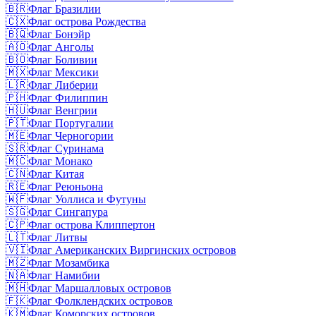
🇧🇷
Флаг Бразилии
🇨🇽
Флаг острова Рождества
🇧🇶
Флаг Бонэйр
🇦🇴
Флаг Анголы
🇧🇴
Флаг Боливии
🇲🇽
Флаг Мексики
🇱🇷
Флаг Либерии
🇵🇭
Флаг Филиппин
🇭🇺
Флаг Венгрии
🇵🇹
Флаг Португалии
🇲🇪
Флаг Черногории
🇸🇷
Флаг Суринама
🇲🇨
Флаг Монако
🇨🇳
Флаг Китая
🇷🇪
Флаг Реюньона
🇼🇫
Флаг Уоллиса и Футуны
🇸🇬
Флаг Сингапура
🇨🇵
Флаг острова Клиппертон
🇱🇹
Флаг Литвы
🇻🇮
Флаг Американских Виргинских островов
🇲🇿
Флаг Мозамбика
🇳🇦
Флаг Намибии
🇲🇭
Флаг Маршалловых островов
🇫🇰
Флаг Фолклендских островов
🇰🇲
Флаг Коморских островов