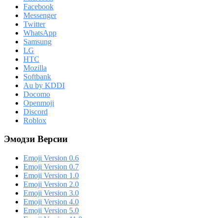
Facebook
Messenger
Twitter
WhatsApp
Samsung
LG
HTC
Mozilla
Softbank
Au by KDDI
Docomo
Openmoji
Discord
Roblox
Эмодзи Версии
Emoji Version 0.6
Emoji Version 0.7
Emoji Version 1.0
Emoji Version 2.0
Emoji Version 3.0
Emoji Version 4.0
Emoji Version 5.0