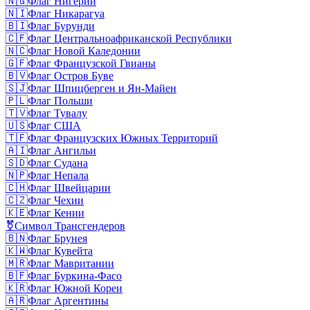
🇳🇬
Флаг Нигерии
🇳🇮
Флаг Никарагуа
🇧🇮
Флаг Бурунди
🇨🇫
Флаг Центральноафриканской Республики
🇳🇨
Флаг Новой Каледонии
🇬🇫
Флаг Французской Гвианы
🇧🇻
Флаг Остров Буве
🇸🇯
Флаг Шпицберген и Ян-Майен
🇵🇱
Флаг Польши
🇹🇻
Флаг Тувалу
🇺🇸
Флаг США
🇹🇫
Флаг Французских Южных Территорий
🇦🇮
Флаг Ангильи
🇸🇩
Флаг Судана
🇳🇵
Флаг Непала
🇨🇭
Флаг Швейцарии
🇨🇿
Флаг Чехии
🇰🇪
Флаг Кении
⚧️
Символ Трансгендеров
🇧🇳
Флаг Брунея
🇰🇼
Флаг Кувейта
🇲🇷
Флаг Мавритании
🇧🇫
Флаг Буркина-Фасо
🇰🇷
Флаг Южной Кореи
🇦🇷
Флаг Аргентины