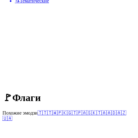
🦄
Тематические
🚩
Флаги
Похожие эмодзи
🇹🇹
🇹🇼
🇵🇰
🇬🇹
🇵🇦
🇸🇰
🇹🇦
🇦🇩
🇦🇿
🇺🇦