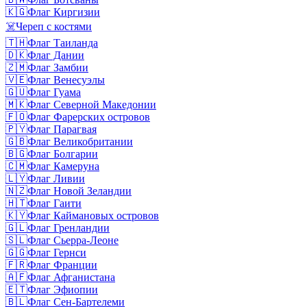
🇰🇬
Флаг Киргизии
☠️
Череп с костями
🇹🇭
Флаг Таиланда
🇩🇰
Флаг Дании
🇿🇲
Флаг Замбии
🇻🇪
Флаг Венесуэлы
🇬🇺
Флаг Гуама
🇲🇰
Флаг Северной Македонии
🇫🇴
Флаг Фарерских островов
🇵🇾
Флаг Парагвая
🇬🇧
Флаг Великобритании
🇧🇬
Флаг Болгарии
🇨🇲
Флаг Камеруна
🇱🇾
Флаг Ливии
🇳🇿
Флаг Новой Зеландии
🇭🇹
Флаг Гаити
🇰🇾
Флаг Каймановых островов
🇬🇱
Флаг Гренландии
🇸🇱
Флаг Сьерра-Леоне
🇬🇬
Флаг Гернси
🇫🇷
Флаг Франции
🇦🇫
Флаг Афганистана
🇪🇹
Флаг Эфиопии
🇧🇱
Флаг Сен-Бартелеми