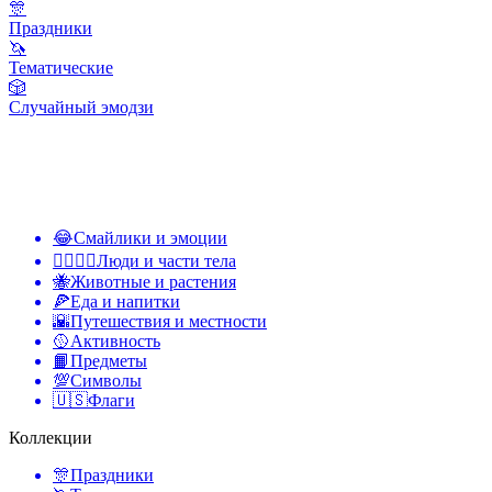
🎊
Праздники
🦄
Тематические
🎲
Случайный эмодзи
😂
Смайлики и эмоции
👩‍❤️‍💋‍👨
Люди и части тела
🐝
Животные и растения
🍕
Еда и напитки
🌇
Путешествия и местности
🥎
Активность
📙
Предметы
💯
Символы
🇺🇸
Флаги
Коллекции
🎊
Праздники