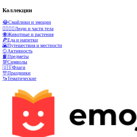
Коллекции
😂
Смайлики и эмоции
👩‍❤️‍💋‍👨
Люди и части тела
🐝
Животные и растения
🍕
Еда и напитки
🌇
Путешествия и местности
🥎
Активность
📙
Предметы
💯
Символы
🇺🇸
Флаги
🎊
Праздники
🦄
Тематические