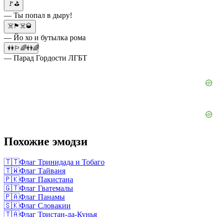
🚩⛳
— Ты попал в дыру!
☠️🏴‍☠️🥃
— Йо хо и бутылка рома
👭🏳️‍🌈👬🌈
— Парад Гордости ЛГБТ
Похожие эмодзи
🇹🇹
Флаг Тринидада и Тобаго
🇹🇼
Флаг Тайваня
🇵🇰
Флаг Пакистана
🇬🇹
Флаг Гватемалы
🇵🇦
Флаг Панамы
🇸🇰
Флаг Словакии
🇹🇦
Флаг Тристан-да-Кунья