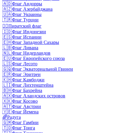
🇦🇩
Флаг Андорры
🇦🇿
Флаг Азербайджана
🇺🇦
Флаг Украины
🇹🇷
Флаг Турции
🏴‍☠️
Пиратский флаг
🇮🇩
Флаг Индонезии
🇪🇸
Флаг Испании
🇪🇭
Флаг Западной Сахары
🇱🇧
Флаг Ливана
🇳🇱
Флаг Нидерландов
🇪🇺
Флаг Европейского союза
🇱🇸
Флаг Лесото
🇬🇶
Флаг Экваториальной Гвинеи
🇪🇷
Флаг Эритреи
🇰🇭
Флаг Камбоджи
🇱🇮
Флаг Лихтенштейна
🇧🇭
Флаг Бахрейна
🇦🇽
Флаг Аландских островов
🇽🇰
Флаг Косово
🇦🇹
Флаг Австрии
🇾🇪
Флаг Йемена
🌈
Радуга
🇬🇲
Флаг Гамбии
🇹🇴
Флаг Тонга