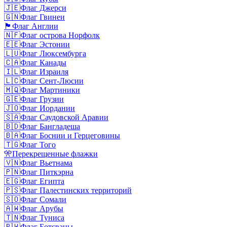
🇯🇪
Флаг Джерси
🇬🇳
Флаг Гвинеи
🏴󠁧󠁢󠁥󠁮󠁧󠁿
Флаг Англии
🇳🇫
Флаг острова Норфолк
🇪🇪
Флаг Эстонии
🇱🇺
Флаг Люксембурга
🇨🇦
Флаг Канады
🇮🇱
Флаг Израиля
🇱🇨
Флаг Сент-Люсии
🇲🇶
Флаг Мартиники
🇬🇪
Флаг Грузии
🇯🇴
Флаг Иордании
🇸🇦
Флаг Саудовской Аравии
🇧🇩
Флаг Бангладеша
🇧🇦
Флаг Боснии и Герцеговины
🇹🇬
Флаг Того
🎌
Перекрещенные флажки
🇻🇳
Флаг Вьетнама
🇵🇳
Флаг Питкэрна
🇪🇬
Флаг Египта
🇵🇸
Флаг Палестинских территорий
🇸🇴
Флаг Сомали
🇦🇼
Флаг Арубы
🇹🇳
Флаг Туниса
🇧🇼
Флаг Ботсваны