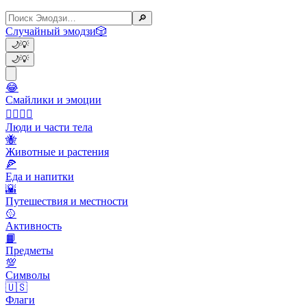
🔎
Случайный эмодзи
🎲
🌙
💡
🌙
💡
😂
Смайлики и эмоции
👩‍❤️‍💋‍👨
Люди и части тела
🐝
Животные и растения
🍕
Еда и напитки
🌇
Путешествия и местности
🥎
Активность
📙
Предметы
💯
Символы
🇺🇸
Флаги