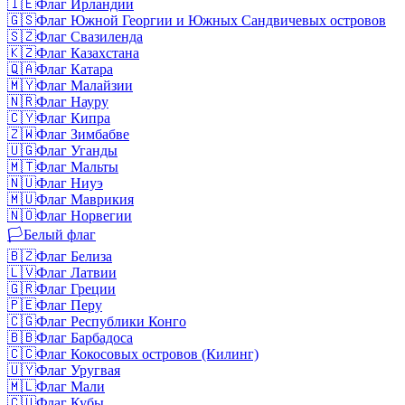
🇮🇪
Флаг Ирландии
🇬🇸
Флаг Южной Георгии и Южных Сандвичевых островов
🇸🇿
Флаг Свазиленда
🇰🇿
Флаг Казахстана
🇶🇦
Флаг Катара
🇲🇾
Флаг Малайзии
🇳🇷
Флаг Науру
🇨🇾
Флаг Кипра
🇿🇼
Флаг Зимбабве
🇺🇬
Флаг Уганды
🇲🇹
Флаг Мальты
🇳🇺
Флаг Ниуэ
🇲🇺
Флаг Маврикия
🇳🇴
Флаг Норвегии
🏳️
Белый флаг
🇧🇿
Флаг Белиза
🇱🇻
Флаг Латвии
🇬🇷
Флаг Греции
🇵🇪
Флаг Перу
🇨🇬
Флаг Республики Конго
🇧🇧
Флаг Барбадоса
🇨🇨
Флаг Кокосовых островов (Килинг)
🇺🇾
Флаг Уругвая
🇲🇱
Флаг Мали
🇨🇺
Флаг Кубы