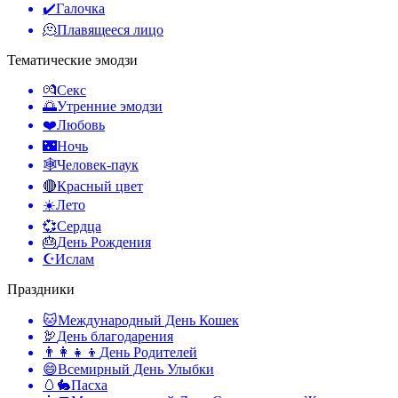
✔️
Галочка
🫠
Плавящееся лицо
Тематические эмодзи
💏
Секс
🌅
Утренние эмодзи
❤️
Любовь
🌃
Ночь
🕸️
Человек-паук
🔴
Красный цвет
☀️
Лето
💞
Сердца
🎂
День Рождения
☪️
Ислам
Праздники
🐱
Международный День Кошек
🦃
День благодарения
👨‍👩‍👧‍👦
День Родителей
😄
Всемирный День Улыбки
🥚🐇
Пасха