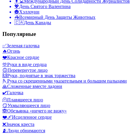
👩‍💻
Международный День Солидарности Журналистов
💖
День Святого Валентина
🎃
Хэллоуин
🦓
Всемирный День Защиты Животных
🇨🇦
День Канады
Популярные
✅
Зеленая галочка
🔥
Огонь
❤️
Красное сердце
🫶
Руки в виде сердца
🙃
Перевернутое лицо
🙌
Руки, поднятые в знак торжества
🫰
Рука со скрещенными указательным и большим пальцами
🙏
Сложенные вместе ладони
✔️
Галочка
🫠
Плавящееся лицо
😏
Ухмыляющееся лицо
🙈
Обезьянка «ничего не вижу»
❤️‍🩹
Исцеленное сердце
❌
Значок креста
🫂
Люди обнимаются