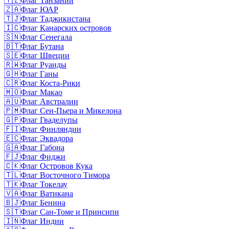
🇹🇿
Флаг Танзании
🇿🇦
Флаг ЮАР
🇹🇯
Флаг Таджикистана
🇮🇨
Флаг Канарских островов
🇸🇳
Флаг Сенегала
🇧🇹
Флаг Бутана
🇸🇪
Флаг Швеции
🇷🇼
Флаг Руанды
🇬🇭
Флаг Ганы
🇨🇷
Флаг Коста-Рики
🇲🇴
Флаг Макао
🇦🇺
Флаг Австралии
🇵🇲
Флаг Сен-Пьера и Микелона
🇬🇵
Флаг Гваделупы
🇫🇮
Флаг Финляндии
🇪🇨
Флаг Эквадора
🇬🇦
Флаг Габона
🇫🇯
Флаг Фиджи
🇨🇰
Флаг Островов Кука
🇹🇱
Флаг Восточного Тимора
🇹🇰
Флаг Токелау
🇻🇦
Флаг Ватикана
🇧🇯
Флаг Бенина
🇸🇹
Флаг Сан-Томе и Принсипи
🇮🇳
Флаг Индии