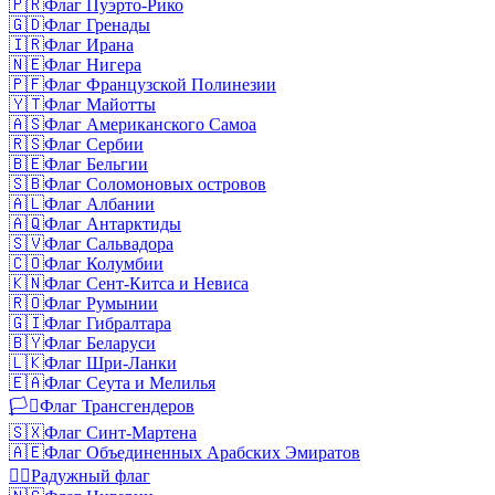
🇵🇷
Флаг Пуэрто-Рико
🇬🇩
Флаг Гренады
🇮🇷
Флаг Ирана
🇳🇪
Флаг Нигера
🇵🇫
Флаг Французской Полинезии
🇾🇹
Флаг Майотты
🇦🇸
Флаг Американского Самоа
🇷🇸
Флаг Сербии
🇧🇪
Флаг Бельгии
🇸🇧
Флаг Соломоновых островов
🇦🇱
Флаг Албании
🇦🇶
Флаг Антарктиды
🇸🇻
Флаг Сальвадора
🇨🇴
Флаг Колумбии
🇰🇳
Флаг Сент-Китса и Невиса
🇷🇴
Флаг Румынии
🇬🇮
Флаг Гибралтара
🇧🇾
Флаг Беларуси
🇱🇰
Флаг Шри-Ланки
🇪🇦
Флаг Сеута и Мелилья
🏳️‍⚧️
Флаг Трансгендеров
🇸🇽
Флаг Синт-Мартена
🇦🇪
Флаг Объединенных Арабских Эмиратов
🏳️‍🌈
Радужный флаг