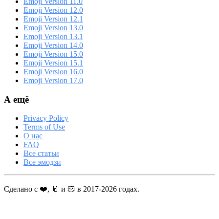
Emoji Version 11.0
Emoji Version 12.0
Emoji Version 12.1
Emoji Version 13.0
Emoji Version 13.1
Emoji Version 14.0
Emoji Version 15.0
Emoji Version 15.1
Emoji Version 16.0
Emoji Version 17.0
А ещё
Privacy Policy
Terms of Use
О нас
FAQ
Все статьи
Все эмодзи
Сделано с ❤️, 🥛 и 🐹 в 2017-2026 годах.