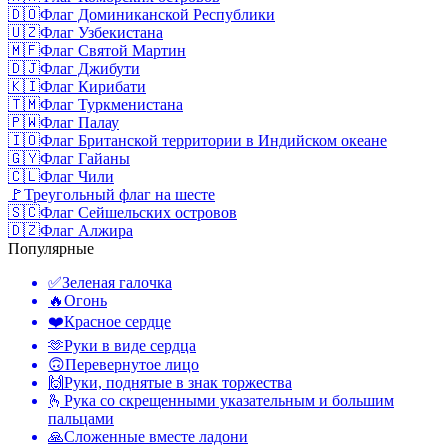
🇩🇴
Флаг Доминиканской Республики
🇺🇿
Флаг Узбекистана
🇲🇫
Флаг Святой Мартин
🇩🇯
Флаг Джибути
🇰🇮
Флаг Кирибати
🇹🇲
Флаг Туркменистана
🇵🇼
Флаг Палау
🇮🇴
Флаг Британской территории в Индийском океане
🇬🇾
Флаг Гайаны
🇨🇱
Флаг Чили
🚩
Треугольный флаг на шесте
🇸🇨
Флаг Сейшельских островов
🇩🇿
Флаг Алжира
Популярные
✅
Зеленая галочка
🔥
Огонь
❤️
Красное сердце
🫶
Руки в виде сердца
🙃
Перевернутое лицо
🙌
Руки, поднятые в знак торжества
🫰
Рука со скрещенными указательным и большим
пальцами
🙏
Сложенные вместе ладони