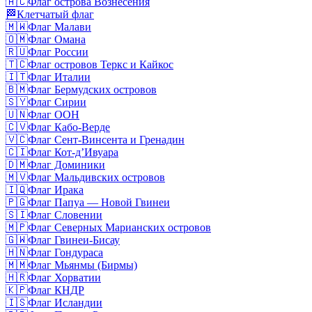
🇦🇨
Флаг острова Вознесения
🏁
Клетчатый флаг
🇲🇼
Флаг Малави
🇴🇲
Флаг Омана
🇷🇺
Флаг России
🇹🇨
Флаг островов Теркс и Кайкос
🇮🇹
Флаг Италии
🇧🇲
Флаг Бермудских островов
🇸🇾
Флаг Сирии
🇺🇳
Флаг ООН
🇨🇻
Флаг Кабо-Верде
🇻🇨
Флаг Сент-Винсента и Гренадин
🇨🇮
Флаг Кот-д’Ивуара
🇩🇲
Флаг Доминики
🇲🇻
Флаг Мальдивских островов
🇮🇶
Флаг Ирака
🇵🇬
Флаг Папуа — Новой Гвинеи
🇸🇮
Флаг Словении
🇲🇵
Флаг Северных Марианских островов
🇬🇼
Флаг Гвинеи-Бисау
🇭🇳
Флаг Гондураса
🇲🇲
Флаг Мьянмы (Бирмы)
🇭🇷
Флаг Хорватии
🇰🇵
Флаг КНДР
🇮🇸
Флаг Исландии