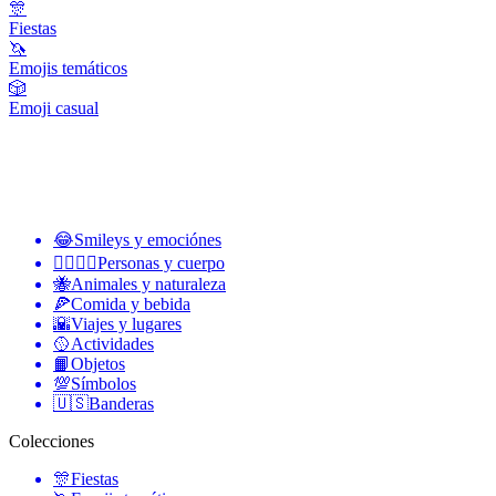
🎊
Fiestas
🦄
Emojis temáticos
🎲
Emoji casual
😂
Smileys y emociónes
👩‍❤️‍💋‍👨
Personas y cuerpo
🐝
Animales y naturaleza
🍕
Comida y bebida
🌇
Viajes y lugares
🥎
Actividades
📙
Objetos
💯
Símbolos
🇺🇸
Banderas
Colecciones
🎊
Fiestas