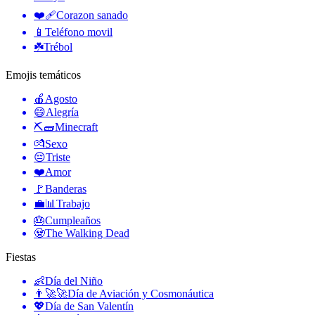
❤️‍🩹
Corazon sanado
📱
Teléfono movil
☘️
Trébol
Emojis temáticos
🍎
Agosto
😄
Alegría
⛏🧱
Minecraft
💏
Sexo
😔
Triste
❤️
Amor
🚩
Banderas
💼📊
Trabajo
🎂
Cumpleaños
🧟
The Walking Dead
Fiestas
👶
Día del Niño
👨‍🚀🚀
Día de Aviación y Cosmonáutica
💖
Día de San Valentín