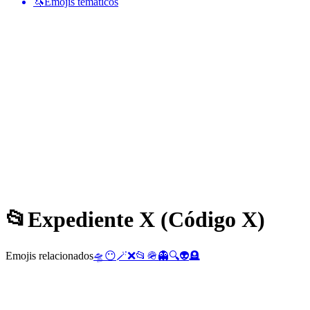
🦄
Emojis temáticos
📂
Expediente X (Código X)
Emojis relacionados
🛸
😶
🪄
❌
📂
🪖
👻
🔍
👽
🪦