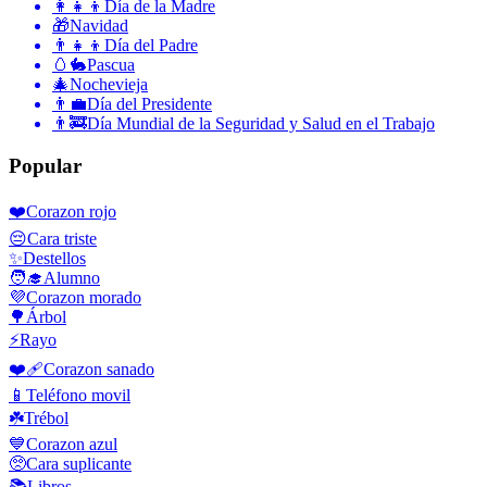
👩‍👧‍👦
Día de la Madre
🎁
Navidad
👨‍👧‍👦
Día del Padre
🥚🐇
Pascua
🎄
Nochevieja
👨‍💼
Día del Presidente
👨‍🚒
Día Mundial de la Seguridad y Salud en el Trabajo
Popular
❤️
Corazon rojo
😔
Cara triste
✨
Destellos
🧑‍🎓
Alumno
💜
Corazon morado
🌳
Árbol
⚡
Rayo
❤️‍🩹
Corazon sanado
📱
Teléfono movil
☘️
Trébol
💙
Corazon azul
🥺
Cara suplicante
📚
Libros