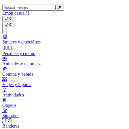
🔎
Emoji casual
🎲
🌙
💡
🌙
💡
😂
Smileys y emociónes
👩‍❤️‍💋‍👨
Personas y cuerpo
🐝
Animales y naturaleza
🍕
Comida y bebida
🌇
Viajes y lugares
🥎
Actividades
📙
Objetos
💯
Símbolos
🇺🇸
Banderas