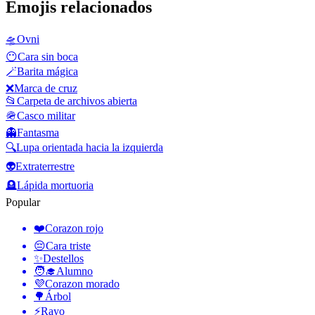
Emojis relacionados
🛸
Ovni
😶
Cara sin boca
🪄
Barita mágica
❌
Marca de cruz
📂
Carpeta de archivos abierta
🪖
Casco militar
👻
Fantasma
🔍
Lupa orientada hacia la izquierda
👽
Extraterrestre
🪦
Lápida mortuoria
Popular
❤️
Corazon rojo
😔
Cara triste
✨
Destellos
🧑‍🎓
Alumno
💜
Corazon morado
🌳
Árbol
⚡
Rayo