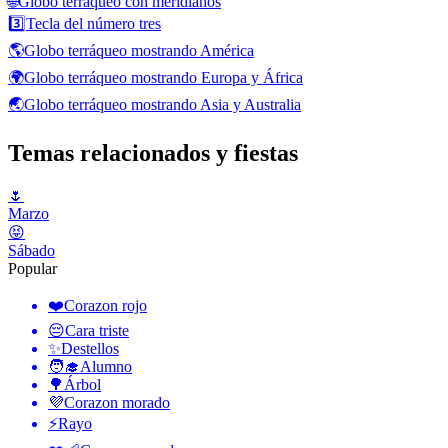
🌐
Globo terráqueo con meridianos
3️⃣
Tecla del número tres
🌎
Globo terráqueo mostrando América
🌍
Globo terráqueo mostrando Europa y África
🌏
Globo terráqueo mostrando Asia y Australia
Temas relacionados y fiestas
🌷
Marzo
😝
Sábado
Popular
❤️
Corazon rojo
😔
Cara triste
✨
Destellos
🧑‍🎓
Alumno
🌳
Árbol
💜
Corazon morado
⚡
Rayo