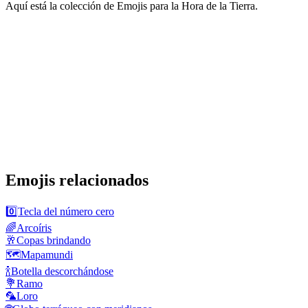
Aquí está la colección de Emojis para la Hora de la Tierra.
Emojis relacionados
0️⃣
Tecla del número cero
🌈
Arcoíris
🥂
Copas brindando
🗺️
Mapamundi
🍾
Botella descorchándose
💐
Ramo
🦜
Loro