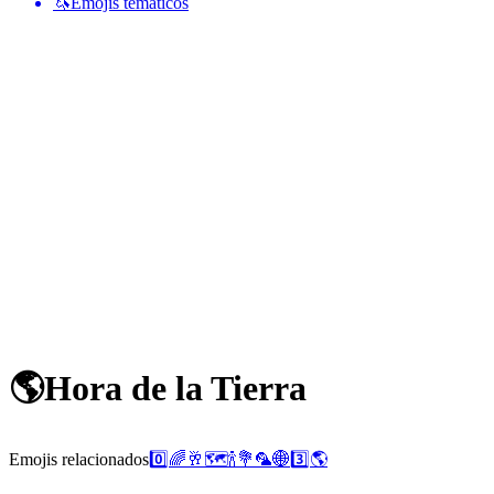
🦄
Emojis temáticos
🌎
Hora de la Tierra
Emojis relacionados
0️⃣
🌈
🥂
🗺️
🍾
💐
🦜
🌐
3️⃣
🌎