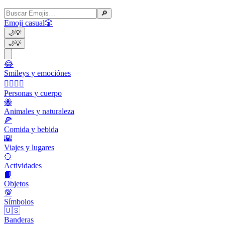
🔎
Emoji casual
🎲
🌙
💡
🌙
💡
😂
Smileys y emociónes
👩‍❤️‍💋‍👨
Personas y cuerpo
🐝
Animales y naturaleza
🍕
Comida y bebida
🌇
Viajes y lugares
🥎
Actividades
📙
Objetos
💯
Símbolos
🇺🇸
Banderas