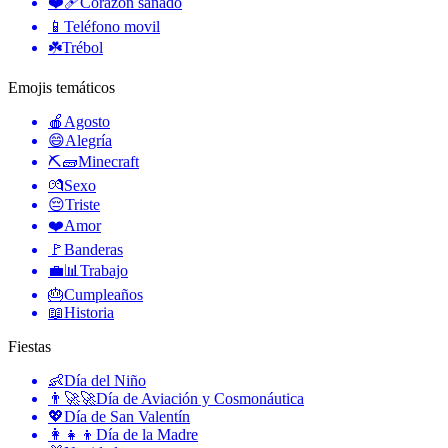
❤️‍🩹
Corazon sanado
📱
Teléfono movil
☘️
Trébol
Emojis temáticos
🍎
Agosto
😄
Alegría
⛏🧱
Minecraft
💏
Sexo
😔
Triste
❤️
Amor
🚩
Banderas
💼📊
Trabajo
🎂
Cumpleaños
📖
Historia
Fiestas
👶
Día del Niño
👨‍🚀🚀
Día de Aviación y Cosmonáutica
💖
Día de San Valentín
👩‍👧‍👦
Día de la Madre