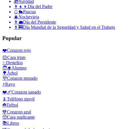
🎁
Navidad
👨‍👧‍👦
Día del Padre
🥚🐇
Pascua
🎄
Nochevieja
👨‍💼
Día del Presidente
👨‍🚒
Día Mundial de la Seguridad y Salud en el Trabajo
Popular
❤️
Corazon rojo
😔
Cara triste
✨
Destellos
🧑‍🎓
Alumno
🌳
Árbol
💜
Corazon morado
⚡
Rayo
❤️‍🩹
Corazon sanado
📱
Teléfono movil
☘️
Trébol
💙
Corazon azul
🥺
Cara suplicante
📚
Libros