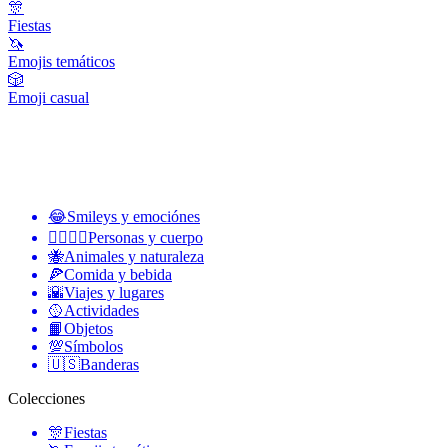
🎊
Fiestas
🦄
Emojis temáticos
🎲
Emoji casual
😂
Smileys y emociónes
👩‍❤️‍💋‍👨
Personas y cuerpo
🐝
Animales y naturaleza
🍕
Comida y bebida
🌇
Viajes y lugares
🥎
Actividades
📙
Objetos
💯
Símbolos
🇺🇸
Banderas
Colecciones
🎊
Fiestas