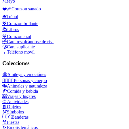
⚡
Rayo
❤️‍🩹
Corazon sanado
☘️
Trébol
💖
Corazon brillante
📚
Libros
💙
Corazon azul
🤣
Cara revolcándose de risa
🥺
Cara suplicante
📱
Teléfono movil
Colecciones
😂
Smileys y emociónes
👩‍❤️‍💋‍👨
Personas y cuerpo
🐝
Animales y naturaleza
🍕
Comida y bebida
🌇
Viajes y lugares
🥎
Actividades
📙
Objetos
💯
Símbolos
🇺🇸
Banderas
🎊
Fiestas
🦄
Emojis temáticos