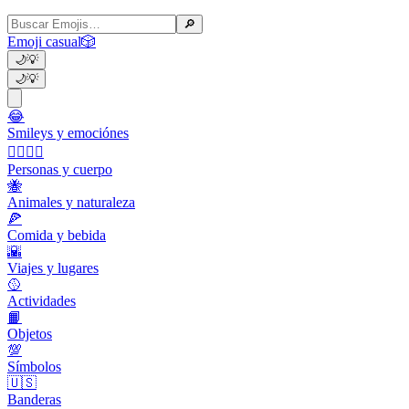
🔎
Emoji casual
🎲
🌙
💡
🌙
💡
😂
Smileys y emociónes
👩‍❤️‍💋‍👨
Personas y cuerpo
🐝
Animales y naturaleza
🍕
Comida y bebida
🌇
Viajes y lugares
🥎
Actividades
📙
Objetos
💯
Símbolos
🇺🇸
Banderas