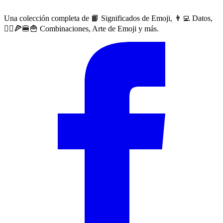
Una colección completa de 📙 Significados de Emoji, 👨‍💻 Datos,
🙅‍♀️🍕🍔🍟 Combinaciones, Arte de Emoji y más.