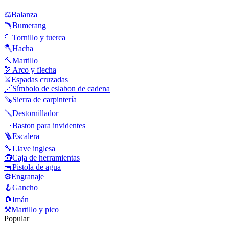
⚖️
Balanza
🪃
Bumerang
🔩
Tornillo y tuerca
🪓
Hacha
🔨
Martillo
🏹
Arco y flecha
⚔️
Espadas cruzadas
🔗
Símbolo de eslabon de cadena
🪚
Sierra de carpintería
🪛
Destornillador
🦯
Baston para invidentes
🪜
Escalera
🔧
Llave inglesa
🧰
Caja de herramientas
🔫
Pistola de agua
⚙️
Engranaje
🪝
Gancho
🧲
Imán
⚒️
Martillo y pico
Popular