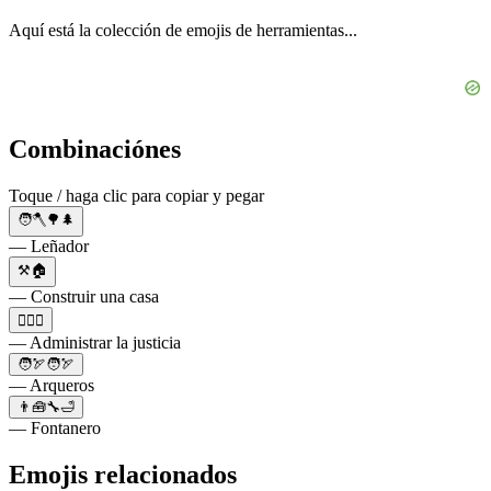
Aquí está la colección de emojis de herramientas...
Combinaciónes
Toque / haga clic para copiar y pegar
🧑🪓🌳🌲
— Leñador
⚒️🏠
— Construir una casa
👨‍⚖️⚖️
— Administrar la justicia
🧑🏹🧑🏹
— Arqueros
👨🧰🔧🛁
— Fontanero
Emojis relacionados