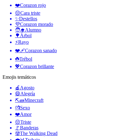
❤️
Corazon rojo
😔
Cara triste
✨
Destellos
💜
Corazon morado
🧑‍🎓
Alumno
🌳
Árbol
⚡
Rayo
❤️‍🩹
Corazon sanado
☘️
Trébol
💖
Corazon brillante
Emojis temáticos
🍎
Agosto
😄
Alegría
⛏🧱
Minecraft
💏
Sexo
❤️
Amor
😔
Triste
🚩
Banderas
🧟
The Walking Dead
💼📊
Trabajo