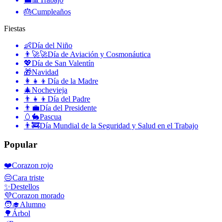
🎂
Cumpleaños
Fiestas
👶
Día del Niño
👨‍🚀🚀
Día de Aviación y Cosmonáutica
💖
Día de San Valentín
🎁
Navidad
👩‍👧‍👦
Día de la Madre
🎄
Nochevieja
👨‍👧‍👦
Día del Padre
👨‍💼
Día del Presidente
🥚🐇
Pascua
👨‍🚒
Día Mundial de la Seguridad y Salud en el Trabajo
Popular
❤️
Corazon rojo
😔
Cara triste
✨
Destellos
💜
Corazon morado
🧑‍🎓
Alumno
🌳
Árbol