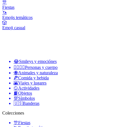
🎊
Fiestas
🦄
Emojis temáticos
🎲
Emoji casual
😂
Smileys y emociónes
👩‍❤️‍💋‍👨
Personas y cuerpo
🐝
Animales y naturaleza
🍕
Comida y bebida
🌇
Viajes y lugares
🥎
Actividades
📙
Objetos
💯
Símbolos
🇺🇸
Banderas
Colecciones
🎊
Fiestas