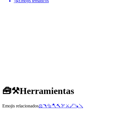
🦄
Emojis temáticos
🧰⚒️
Herramientas
Emojis relacionados
⚖️
🪃
🔩
🪓
🔨
🏹
⚔️
🔗
🪚
🪛