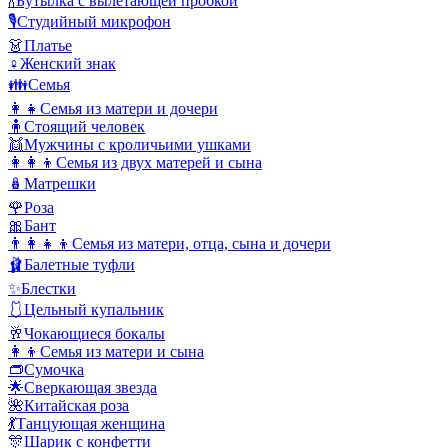
🍾
Бутылка с вылетающей пробкой
🎙️
Студийный микрофон
👗
Платье
♀️
Женский знак
👪
Семья
👩‍👧
Семья из матери и дочери
🧍
Стоящий человек
👯
Мужчины с кроличьими ушками
👩‍👩‍👦
Семья из двух матерей и сына
🪆
Матрешки
🌹
Роза
🎀
Бант
👨‍👩‍👧‍👦
Семья из матери, отца, сына и дочери
🩰
Балетные туфли
✨
Блестки
🩱
Цельный купальник
🥂
Чокающиеся бокалы
👩‍👦
Семья из матери и сына
👝
Сумочка
🌟
Сверкающая звезда
🌺
Китайская роза
💃
Танцующая женщина
🎊
Шарик с конфетти