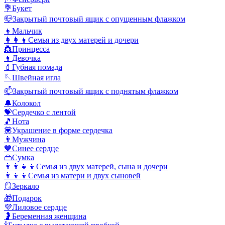
💐
Букет
📪
Закрытый почтовый ящик с опущенным флажком
👦
Мальчик
👩‍👩‍👧
Семья из двух матерей и дочери
👸
Принцесса
👧
Девочка
💄
Губная помада
🪡
Швейная игла
📫
Закрытый почтовый ящик с поднятым флажком
🔔
Колокол
💝
Сердечко с лентой
🎵
Нота
💟
Украшение в форме сердечка
👨
Мужчина
💙
Синее сердце
👜
Сумка
👩‍👩‍👧‍👦
Семья из двух матерей, сына и дочери
👩‍👦‍👦
Семья из матери и двух сыновей
🪞
Зеркало
🎁
Подарок
💜
Лиловое сердце
🤰
Беременная женщина