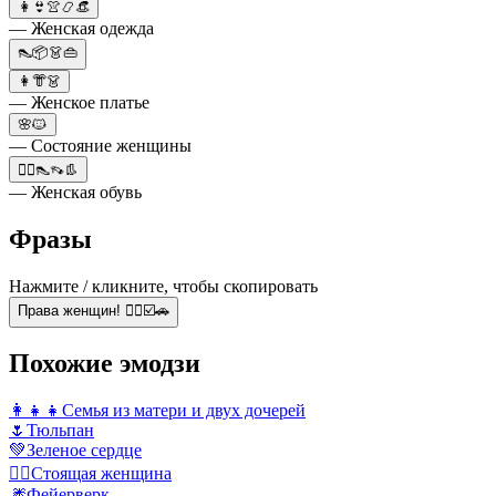
👩👙👚📿👒
— Женская одежда
👠📦👗👜
👩👘👗
— Женское платье
🌸🐱
— Состояние женщины
🙋‍♀️👠👡👢
— Женская обувь
Фразы
Нажмите / кликните, чтобы скопировать
Права женщин! 🙋‍♀️☑️🚗
Похожие эмодзи
👩‍👧‍👧
Семья из матери и двух дочерей
🌷
Тюльпан
💚
Зеленое сердце
🧍‍♀️
Стоящая женщина
🎆
Фейерверк