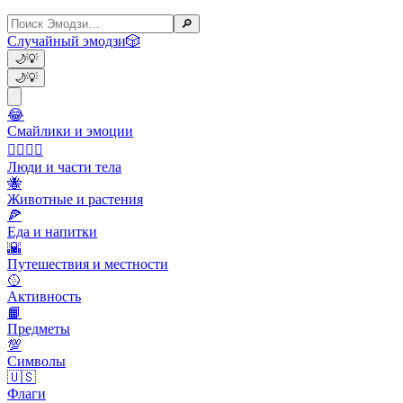
🔎
Случайный эмодзи
🎲
🌙
💡
🌙
💡
😂
Смайлики и эмоции
👩‍❤️‍💋‍👨
Люди и части тела
🐝
Животные и растения
🍕
Еда и напитки
🌇
Путешествия и местности
🥎
Активность
📙
Предметы
💯
Символы
🇺🇸
Флаги