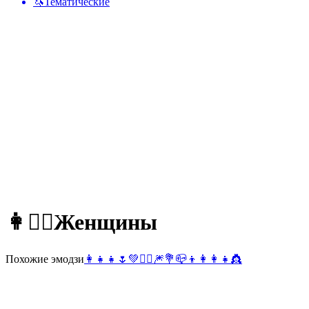
🦄
Тематические
👩👱‍♀️
Женщины
Похожие эмодзи
👩‍👧‍👧
🌷
💚
🧍‍♀️
🎆
💐
📪
👦
👩‍👩‍👧
👸