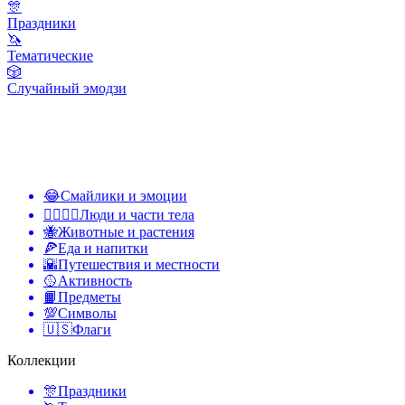
🎊
Праздники
🦄
Тематические
🎲
Случайный эмодзи
😂
Смайлики и эмоции
👩‍❤️‍💋‍👨
Люди и части тела
🐝
Животные и растения
🍕
Еда и напитки
🌇
Путешествия и местности
🥎
Активность
📙
Предметы
💯
Символы
🇺🇸
Флаги
Коллекции
🎊
Праздники