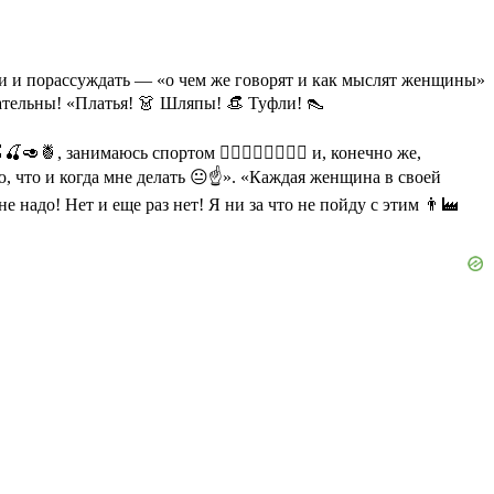
ти и порассуждать — «о чем же говорят и как мыслят женщины»
ательны! «Платья! 👗 Шляпы! 👒 Туфли! 👠
, занимаюсь спортом 🏃‍♀️🏄‍♀️🏊‍♀️🚵‍♀️ и, конечно же,
ю, что и когда мне делать 😐☝». «Каждая женщина в своей
адо! Нет и еще раз нет! Я ни за что не пойду с этим 👨‍🏭️