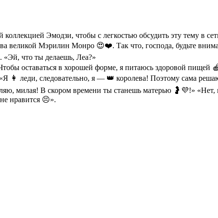
й коллекцией Эмодзи, чтобы с легкостью обсудить эту тему в се
ва великой Мэрилин Монро 😍❤️. Так что, господа, будьте вним
 «Эй, что ты делаешь, Леа?»
обы оставаться в хорошей форме, я питаюсь здоровой пищей 🍎🍒🥑
Я 👩 леди, следовательно, я — 👑 королева! Поэтому сама реша
, милая! В скором времени ты станешь матерью 🤰💜!» «Нет, не н
не нравится 😣».