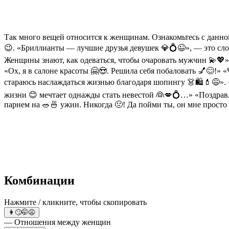
Так много вещей относится к женщинам. Ознакомьтесь с данно
😉. «Бриллианты — лучшие друзья девушек 💎💍😉», — это сло
Женщины знают, как одеваться, чтобы очаровать мужчин 💫💖».
«Ох, я в салоне красоты 🤗😍. Решила себя побаловать 💅😊!» «Чт
стараюсь наслаждаться жизнью благодаря шопингу 👗🛍💄😅». «
жизни 😊 мечтает однажды стать невестой 👰💋💍…» «Поздравляю
парнем на 🥗🍜 ужин. Никогда 🤢! Да пойми ты, он мне просто 
Комбинации
Нажмите / кликните, чтобы скопировать
👩🙄🤭😩
— Отношения между женщин