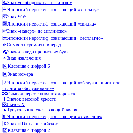
🆓
Знак «свободно» на английском
🈶
Японский иероглиф, означающий «за плату»
🆘
Знак SOS
🈹
Японский иероглиф, означающий «скидка»
🆙
Знак «наверх» на английском
🈚
Японский иероглиф, означающий «бесплатно»
⏩
Символ перемотки вперед
🔠
Значок ввода прописных букв
⏏️
Знак извлечения
6️⃣
Клавиша с цифрой 6
#️⃣
Знак номера
🈂️
Японский иероглиф, означающий «обслуживание» или
«плата за обслуживание»
🔀
Символ перемешивания дорожек
🔆
Значок высокой яркости
❎
Значок X
🔼
Треугольник, указывающий вверх
🈸
Японский иероглиф, означающий «заявление»
🆔
Знак «ID» на английском
2️⃣
Клавиша с цифрой 2