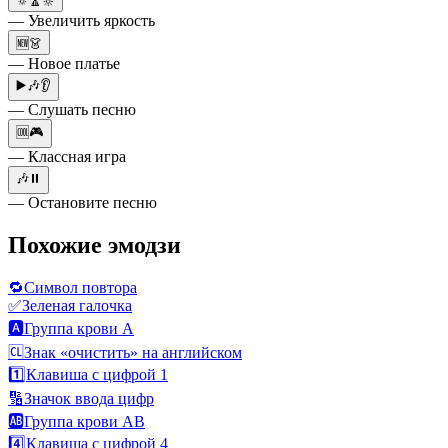
🔅🔼🔆
— Увеличить яркость
🆕👗
— Новое платье
▶️🎶👂
— Слушать песню
🆒🎮
— Классная игра
🎶⏸
— Остановите песню
Похожие эмодзи
🔁
Символ повтора
✅
Зеленая галочка
🅰️
Группа крови A
🆑
Знак «очистить» на английском
1️⃣
Клавиша с цифрой 1
🔢
Значок ввода цифр
🆎
Группа крови AB
4️⃣
Клавиша с цифрой 4