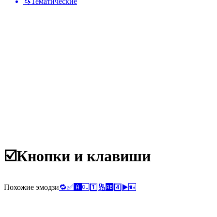
🦄
Тематические
☑️
Кнопки и клавиши
Похожие эмодзи
🔁
✅
🅰️
🆑
1️⃣
🔢
🆎
4️⃣
▶️
🆕