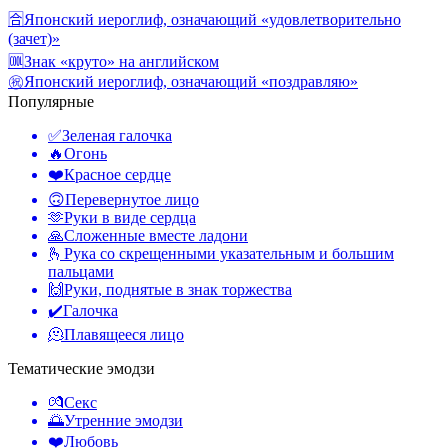
🈴
Японский иероглиф, означающий «удовлетворительно
(зачет)»
🆒
Знак «круто» на английском
㊗️
Японский иероглиф, означающий «поздравляю»
Популярные
✅
Зеленая галочка
🔥
Огонь
❤️
Красное сердце
🙃
Перевернутое лицо
🫶
Руки в виде сердца
🙏
Сложенные вместе ладони
🫰
Рука со скрещенными указательным и большим
пальцами
🙌
Руки, поднятые в знак торжества
✔️
Галочка
🫠
Плавящееся лицо
Тематические эмодзи
💏
Секс
🌅
Утренние эмодзи
❤️
Любовь