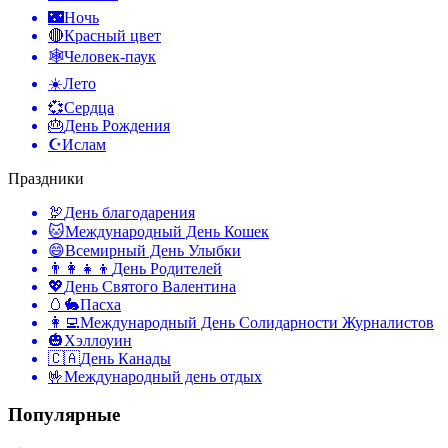
🌃
Ночь
🔴
Красный цвет
🕸️
Человек-паук
☀️
Лето
💞
Сердца
🎂
День Рождения
☪️
Ислам
Праздники
🦃
День благодарения
🐱
Международный День Кошек
😄
Всемирный День Улыбки
👨‍👩‍👧‍👦
День Родителей
💖
День Святого Валентина
🥚🐇
Пасха
👩‍💻
Международный День Солидарности Журналистов
🎃
Хэллоуин
🇨🇦
День Канады
🤟
Международный день отдых
Популярные