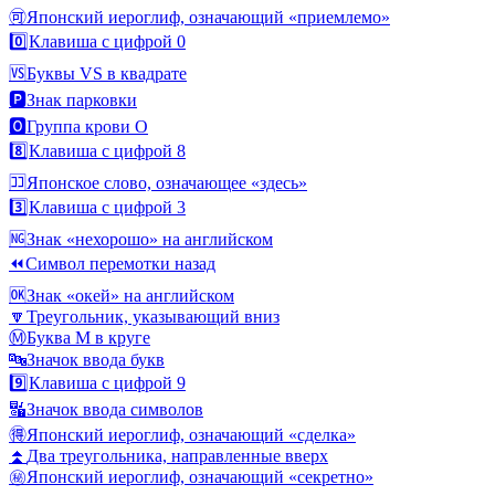
🉑
Японский иероглиф, означающий «приемлемо»
0️⃣
Клавиша с цифрой 0
🆚
Буквы VS в квадрате
🅿️
Знак парковки
🅾️
Группа крови O
8️⃣
Клавиша с цифрой 8
🈁
Японское слово, означающее «здесь»
3️⃣
Клавиша с цифрой 3
🆖
Знак «нехорошо» на английском
⏪
Символ перемотки назад
🆗
Знак «окей» на английском
🔽
Треугольник, указывающий вниз
Ⓜ️
Буква M в круге
🔤
Значок ввода букв
9️⃣
Клавиша с цифрой 9
🔣
Значок ввода символов
🉐
Японский иероглиф, означающий «сделка»
⏫
Два треугольника, направленные вверх
㊙️
Японский иероглиф, означающий «секретно»