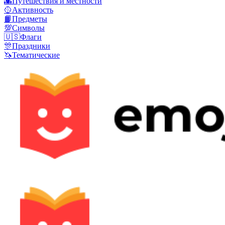
🌇
Путешествия и местности
🥎
Активность
📙
Предметы
💯
Символы
🇺🇸
Флаги
🎊
Праздники
🦄
Тематические