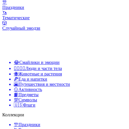
🎊
Праздники
🦄
Тематические
🎲
Случайный эмодзи
😂
Смайлики и эмоции
👩‍❤️‍💋‍👨
Люди и части тела
🐝
Животные и растения
🍕
Еда и напитки
🌇
Путешествия и местности
🥎
Активность
📙
Предметы
💯
Символы
🇺🇸
Флаги
Коллекции
🎊
Праздники