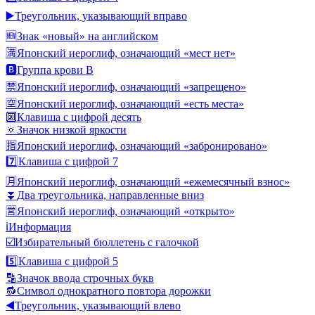
▶️
Треугольник, указывающий вправо
🆕
Знак «новый» на английском
🈵
Японский иероглиф, означающий «мест нет»
🅱️
Группа крови B
🈲
Японский иероглиф, означающий «запрещено»
🈳
Японский иероглиф, означающий «есть места»
🔟
Клавиша с цифрой десять
🔅
Значок низкой яркости
🈯
Японский иероглиф, означающий «забронировано»
7️⃣
Клавиша с цифрой 7
🈷️
Японский иероглиф, означающий «ежемесячный взнос»
⏬
Два треугольника, направленные вниз
🈺
Японский иероглиф, означающий «открыто»
ℹ️
Информация
☑️
Избирательный бюллетень с галочкой
5️⃣
Клавиша с цифрой 5
🔡
Значок ввода строчных букв
🔂
Символ однократного повтора дорожки
◀️
Треугольник, указывающий влево