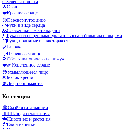
✅
Зеленая галочка
🔥
Огонь
❤️
Красное сердце
🙃
Перевернутое лицо
🫶
Руки в виде сердца
🙏
Сложенные вместе ладони
🫰
Рука со скрещенными указательным и большим пальцами
🙌
Руки, поднятые в знак торжества
✔️
Галочка
🫠
Плавящееся лицо
🙈
Обезьянка «ничего не вижу»
❤️‍🩹
Исцеленное сердце
😏
Ухмыляющееся лицо
❌
Значок креста
🫂
Люди обнимаются
Коллекции
😂
Смайлики и эмоции
👩‍❤️‍💋‍👨
Люди и части тела
🐝
Животные и растения
🍕
Еда и напитки