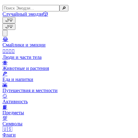
🔎
Случайный эмодзи
🎲
🌙
💡
🌙
💡
😂
Смайлики и эмоции
👩‍❤️‍💋‍👨
Люди и части тела
🐝
Животные и растения
🍕
Еда и напитки
🌇
Путешествия и местности
🥎
Активность
📙
Предметы
💯
Символы
🇺🇸
Флаги