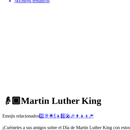
🦄
Emojis temáticos
👴🏾
Martin Luther King
Emojis relacionados
2️⃣
🥂
🌟
🍾
👧
0️⃣
🎤
🎉
👩‍👧‍👦
🎆
¡Cuénteles a sus amigos sobre el Día de Martin Luther King con estos