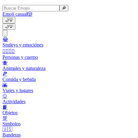
🔎
Emoji casual
🎲
🌙
💡
🌙
💡
😂
Smileys y emociónes
👩‍❤️‍💋‍👨
Personas y cuerpo
🐝
Animales y naturaleza
🍕
Comida y bebida
🌇
Viajes y lugares
🥎
Actividades
📙
Objetos
💯
Símbolos
🇺🇸
Banderas