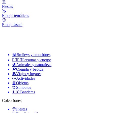
🎊
Fiestas
🦄
Emojis temáticos
🎲
Emoji casual
😂
Smileys y emociónes
👩‍❤️‍💋‍👨
Personas y cuerpo
🐝
Animales y naturaleza
🍕
Comida y bebida
🌇
Viajes y lugares
🥎
Actividades
📙
Objetos
💯
Símbolos
🇺🇸
Banderas
Colecciones
🎊
Fiestas