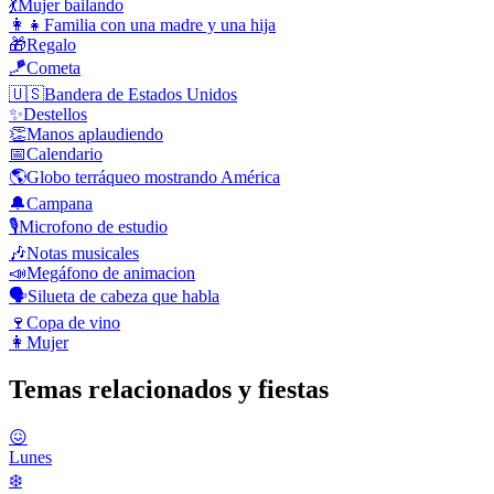
💃
Mujer bailando
👩‍👧
Familia con una madre y una hija
🎁
Regalo
🪁
Cometa
🇺🇸
Bandera de Estados Unidos
✨
Destellos
👏
Manos aplaudiendo
📅
Calendario
🌎
Globo terráqueo mostrando América
🔔
Campana
🎙️
Microfono de estudio
🎶
Notas musicales
📣
Megáfono de animacion
🗣️
Silueta de cabeza que habla
🍷
Copa de vino
👩
Mujer
Temas relacionados y fiestas
😖
Lunes
❄️