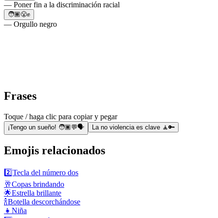
— Poner fin a la discriminación racial
🧑🏾😤✊
— Orgullo negro
Frases
Toque / haga clic para copiar y pegar
¡Tengo un sueño! 🧑🏿💬🗣️
La no violencia es clave 🧘🔑
Emojis relacionados
2️⃣
Tecla del número dos
🥂
Copas brindando
🌟
Estrella brillante
🍾
Botella descorchándose
👧
Niña