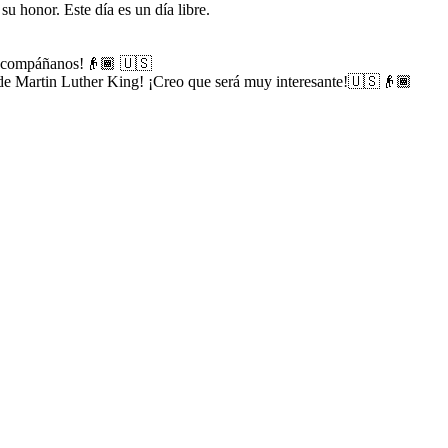
su honor. Este día es un día libre.
 ¡acompáñanos!👴🏾 🇺🇸
de Martin Luther King! ¡Creo que será muy interesante!🇺🇸👴🏾