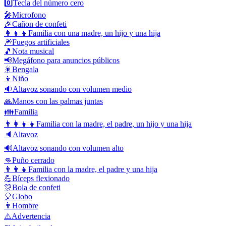
0️⃣
Tecla del número cero
🎤
Microfono
🎉
Cañon de confeti
👩‍👧‍👦
Familia con una madre, un hijo y una hija
🎆
Fuegos artificiales
🎵
Nota musical
📢
Megáfono para anuncios públicos
🎇
Bengala
👦
Niño
🔉
Altavoz sonando con volumen medio
🙏
Manos con las palmas juntas
👪
Familia
👨‍👩‍👧‍👦
Familia con la madre, el padre, un hijo y una hija
🔈
Altavoz
🔊
Altavoz sonando con volumen alto
👊
Puño cerrado
👨‍👩‍👧
Familia con la madre, el padre y una hija
💪
Bíceps flexionado
🎊
Bola de confeti
🎈
Globo
👨
Hombre
⚠️
Advertencia