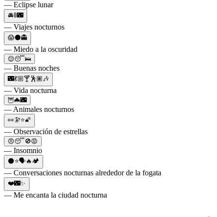
— Eclipse lunar
🚘🚦🌃
— Viajes nocturnos
😱⚫👻
— Miedo a la oscuridad
😌😴🛌
— Buenas noches
🌃💃🏼🍸🕺🏽🎶
— Vida nocturna
🦉🦇🌃
— Animales nocturnos
👀🔭⭐🌠
— Observación de estrellas
😠😴🚫😡
— Insomnio
🌑⭐🗣🔥🏕
— Conversaciones nocturnas alrededor de la fogata
❤️🌃✨
— Me encanta la ciudad nocturna