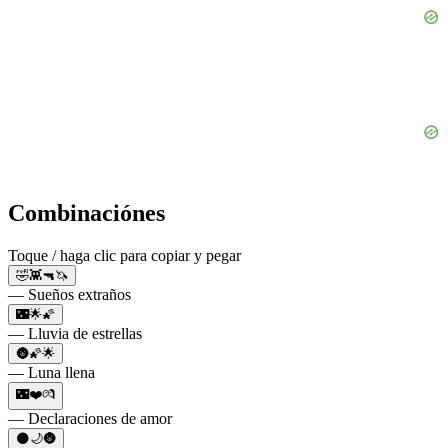
Combinaciónes
Toque / haga clic para copiar y pegar
🤣👾🔫🦄
— Sueños extraños
🌃🌟🌠
— Lluvia de estrellas
🌚🌠🌟
— Luna llena
🌃❤️💏
— Declaraciones de amor
🌑🌙🌚