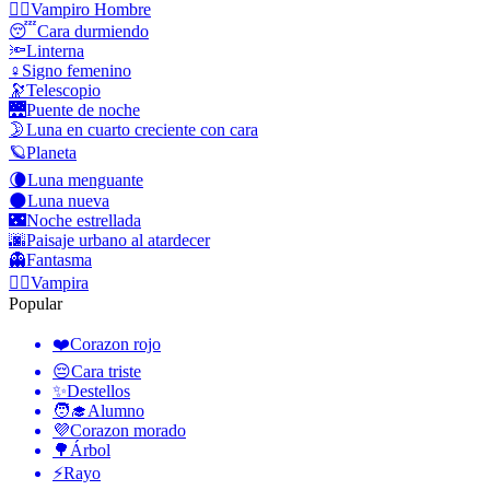
🧛‍♂️
Vampiro Hombre
😴
Cara durmiendo
🔦
Linterna
♀️
Signo femenino
🔭
Telescopio
🌉
Puente de noche
🌛
Luna en cuarto creciente con cara
🪐
Planeta
🌘
Luna menguante
🌑
Luna nueva
🌃
Noche estrellada
🌆
Paisaje urbano al atardecer
👻
Fantasma
🧛‍♀️
Vampira
Popular
❤️
Corazon rojo
😔
Cara triste
✨
Destellos
🧑‍🎓
Alumno
💜
Corazon morado
🌳
Árbol
⚡
Rayo