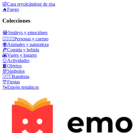
🤣
Cara revolcándose de risa
🔥
Fuego
Colecciones
😂
Smileys y emociónes
👩‍❤️‍💋‍👨
Personas y cuerpo
🐝
Animales y naturaleza
🍕
Comida y bebida
🌇
Viajes y lugares
🥎
Actividades
📙
Objetos
💯
Símbolos
🇺🇸
Banderas
🎊
Fiestas
🦄
Emojis temáticos