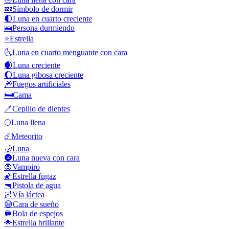
💤
Símbolo de dormir
🌓
Luna en cuarto creciente
🛌
Persona durmiendo
⭐
Estrella
🌜
Luna en cuarto menguante con cara
🌒
Luna creciente
🌔
Luna gibosa creciente
🎆
Fuegos artificiales
🛏️
Cama
🪥
Cepillo de dientes
🌕
Luna llena
☄️
Meteorito
🌙
Luna
🌚
Luna nueva con cara
🧛
Vampiro
🌠
Estrella fugaz
🔫
Pistola de agua
🌌
Vía láctea
😪
Cara de sueño
🪩
Bola de espejos
🌟
Estrella brillante