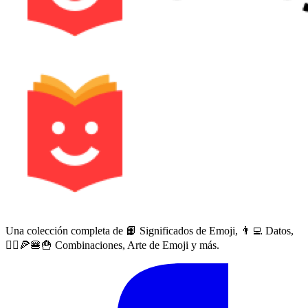
Una colección completa de 📙 Significados de Emoji, 👨‍💻 Datos,
🙅‍♀️🍕🍔🍟 Combinaciones, Arte de Emoji y más.