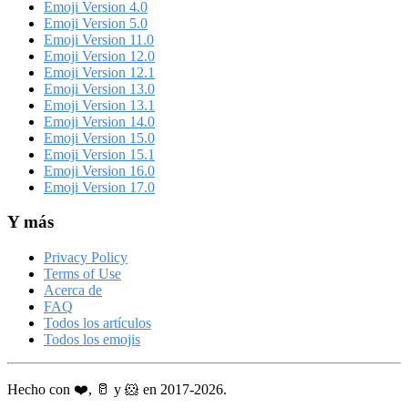
Emoji Version 4.0
Emoji Version 5.0
Emoji Version 11.0
Emoji Version 12.0
Emoji Version 12.1
Emoji Version 13.0
Emoji Version 13.1
Emoji Version 14.0
Emoji Version 15.0
Emoji Version 15.1
Emoji Version 16.0
Emoji Version 17.0
Y más
Privacy Policy
Terms of Use
Acerca de
FAQ
Todos los artículos
Todos los emojis
Hecho con ❤️, 🥛 y 🐹 en 2017-2026.