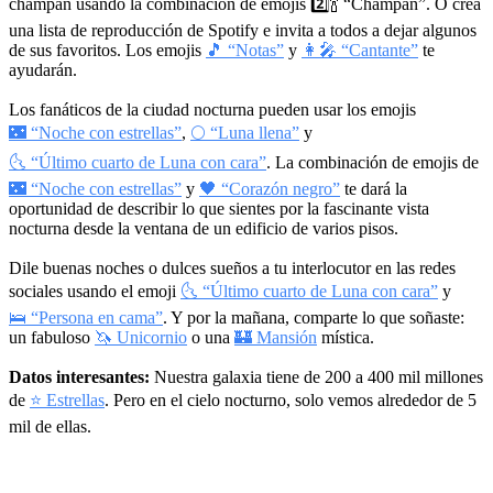
champán usando la combinación de emojis
2️⃣🍾
“Champán”. O crea
una lista de reproducción de Spotify e invita a todos a dejar algunos
de sus favoritos. Los emojis
🎵 “Notas”
y
👩‍🎤 “Cantante”
te
ayudarán.
Los fanáticos de la ciudad nocturna pueden usar los emojis
🌃 “Noche con estrellas”
,
🌕 “Luna llena”
y
🌜 “Último cuarto de Luna con cara”
. La combinación de emojis de
🌃 “Noche con estrellas”
y
🖤 “Corazón negro”
te dará la
oportunidad de describir lo que sientes por la fascinante vista
nocturna desde la ventana de un edificio de varios pisos.
Dile buenas noches o dulces sueños a tu interlocutor en las redes
sociales usando el emoji
🌜 “Último cuarto de Luna con cara”
y
🛌 “Persona en cama”
. Y por la mañana, comparte lo que soñaste:
un fabuloso
🦄 Unicornio
o una
🏰 Mansión
mística.
Datos interesantes:
Nuestra galaxia tiene de 200 a 400 mil millones
de
⭐ Estrellas
. Pero en el cielo nocturno, solo vemos alrededor de 5
mil de ellas.