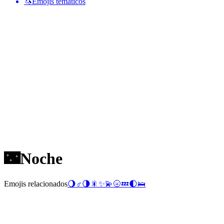
🦄
Emojis temáticos
🌃
Noche
Emojis relacionados
🌖
♂️
🌗
🎇
✨
💫
🌝
💤
🌓
🛌