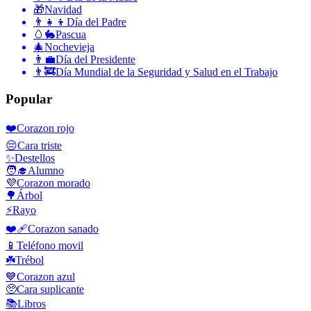
🎁
Navidad
👨‍👧‍👦
Día del Padre
🥚🐇
Pascua
🎄
Nochevieja
👨‍💼
Día del Presidente
👨‍🚒
Día Mundial de la Seguridad y Salud en el Trabajo
Popular
❤️
Corazon rojo
😔
Cara triste
✨
Destellos
🧑‍🎓
Alumno
💜
Corazon morado
🌳
Árbol
⚡
Rayo
❤️‍🩹
Corazon sanado
📱
Teléfono movil
☘️
Trébol
💙
Corazon azul
🥺
Cara suplicante
📚
Libros