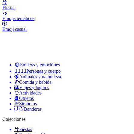
🎊
Fiestas
🦄
Emojis temáticos
🎲
Emoji casual
😂
Smileys y emociónes
👩‍❤️‍💋‍👨
Personas y cuerpo
🐝
Animales y naturaleza
🍕
Comida y bebida
🌇
Viajes y lugares
🥎
Actividades
📙
Objetos
💯
Símbolos
🇺🇸
Banderas
Colecciones
🎊
Fiestas