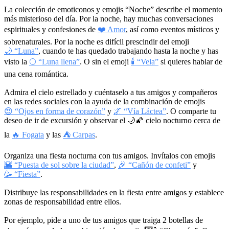
La colección de emoticonos y emojis “Noche” describe el momento
más misterioso del día. Por la noche, hay muchas conversaciones
espirituales y confesiones de
❤️ Amor
, así como eventos místicos y
sobrenaturales. Por la noche es difícil prescindir del emoji
🌙 “Luna”
, cuando te has quedado trabajando hasta la noche y has
visto la
🌕 “Luna llena”
. O sin el emoji
🕯 “Vela”
si quieres hablar de
una cena romántica.
Admira el cielo estrellado y cuéntaselo a tus amigos y compañeros
en las redes sociales con la ayuda de la combinación de emojis
😍 “Ojos en forma de corazón”
y
🌌 “Vía Láctea”
. O comparte tu
deseo de ir de excursión y observar el
🌙🌠
cielo nocturno cerca de
la
🔥 Fogata
y las
⛺ Carpas
.
Organiza una fiesta nocturna con tus amigos. Invítalos con emojis
🌇 “Puesta de sol sobre la ciudad”
,
🎉 “Cañón de confeti”
y
🥳 “Fiesta”
.
Distribuye las responsabilidades en la fiesta entre amigos y establece
zonas de responsabilidad entre ellos.
Por ejemplo, pide a uno de tus amigos que traiga 2 botellas de