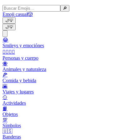
🔎
Emoji casual
🎲
🌙
💡
🌙
💡
😂
Smileys y emociónes
👩‍❤️‍💋‍👨
Personas y cuerpo
🐝
Animales y naturaleza
🍕
Comida y bebida
🌇
Viajes y lugares
🥎
Actividades
📙
Objetos
💯
Símbolos
🇺🇸
Banderas