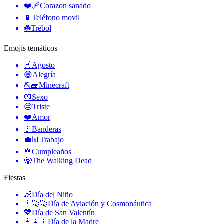
❤️‍🩹
Corazon sanado
📱
Teléfono movil
☘️
Trébol
Emojis temáticos
🍎
Agosto
😄
Alegría
⛏🧱
Minecraft
💏
Sexo
😔
Triste
❤️
Amor
🚩
Banderas
💼📊
Trabajo
🎂
Cumpleaños
🧟
The Walking Dead
Fiestas
👶
Día del Niño
👨‍🚀🚀
Día de Aviación y Cosmonáutica
💖
Día de San Valentín
👩‍👧‍👦
Día de la Madre