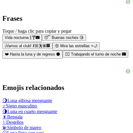
Frases
Toque / haga clic para copiar y pegar
Vida nocturna 🍾🍸🌃
😴 Buenas noches 😘
¡Vamos al club! 💃🏼🕺🏽🏢
😍 Mira las estrellas ⭐🌙
❤️ Hasta la luna y de regreso 🌑
👩‍⚕️ Trabajando el turno de noche 🌃
Emojis relacionados
🌖
Luna gibosa menguante
♂️
Signo masculino
🌗
Luna en cuarto menguante
🎇
Bengala
✨
Destellos
💫
Símbolo de mareo
🌝
Luna llena con cara