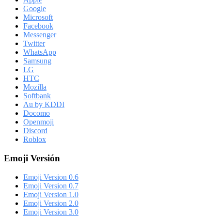
Google
Microsoft
Facebook
Messenger
Twitter
WhatsApp
Samsung
LG
HTC
Mozilla
Softbank
Au by KDDI
Docomo
Openmoji
Discord
Roblox
Emoji Versión
Emoji Version 0.6
Emoji Version 0.7
Emoji Version 1.0
Emoji Version 2.0
Emoji Version 3.0