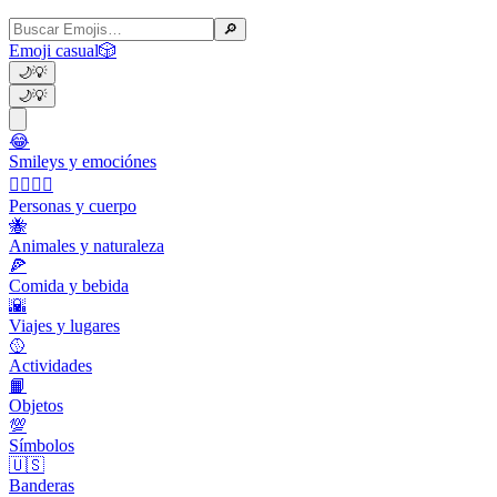
🔎
Emoji casual
🎲
🌙
💡
🌙
💡
😂
Smileys y emociónes
👩‍❤️‍💋‍👨
Personas y cuerpo
🐝
Animales y naturaleza
🍕
Comida y bebida
🌇
Viajes y lugares
🥎
Actividades
📙
Objetos
💯
Símbolos
🇺🇸
Banderas