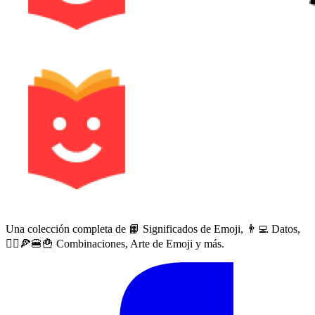
Una colección completa de 📙 Significados de Emoji, 👨‍💻 Datos,
🙅‍♀️🍕🍔🍟 Combinaciones, Arte de Emoji y más.