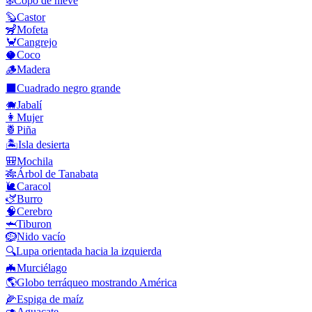
❄️
Copo de nieve
🦫
Castor
🦨
Mofeta
🦀
Cangrejo
🥥
Coco
🪵
Madera
⬛
Cuadrado negro grande
🐗
Jabalí
👩
Mujer
🍍
Piña
🏝️
Isla desierta
🎒
Mochila
🎋
Árbol de Tanabata
🐌
Caracol
🫏
Burro
🧠
Cerebro
🦈
Tiburon
🪹
Nido vacío
🔍
Lupa orientada hacia la izquierda
🦇
Murciélago
🌎
Globo terráqueo mostrando América
🌽
Espiga de maíz
🥑
Aguacate