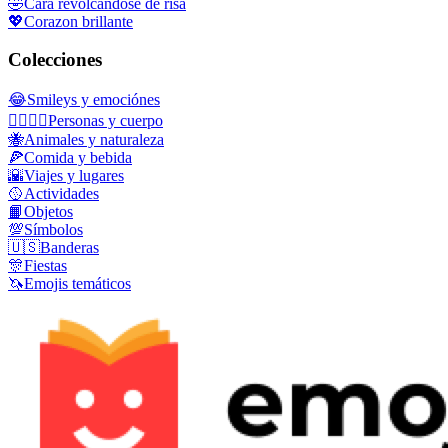
🤣
Cara revolcándose de risa
💖
Corazon brillante
Colecciones
😂
Smileys y emociónes
👩‍❤️‍💋‍👨
Personas y cuerpo
🐝
Animales y naturaleza
🍕
Comida y bebida
🌇
Viajes y lugares
🥎
Actividades
📙
Objetos
💯
Símbolos
🇺🇸
Banderas
🎊
Fiestas
🦄
Emojis temáticos