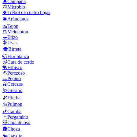
🔔
Campana
🦠
Microbio
🍀
Trébol de cuatro hojas
🫐
Arándanos
🦡
Tejon
🍑
Melocoton
🦔
Erizo
🍇
Uvas
🎓
Birrete
💮
Flor blanca
🐷
Cara de cerdo
🌺
Hibisco
🦥
Perezoso
🥒
Pepino
🍒
Cerezas
🪱
Gusano
🌿
Hierba
🫁
Pulmon
🦐
Gamba
📜
Pergamino
🐻
Cara de oso
🛖
Choza
🐎
Caballo