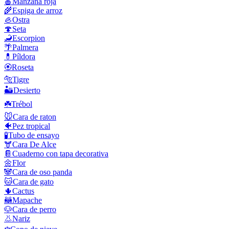
🍎
Manzana roja
🌾
Espiga de arroz
🦪
Ostra
🍄
Seta
🦂
Escorpion
🌴
Palmera
💊
Píldora
🏵️
Roseta
🐅
Tigre
🏜️
Desierto
☘️
Trébol
🐭
Cara de raton
🐠
Pez tropical
🧪
Tubo de ensayo
🫎
Cara De Alce
📔
Cuaderno con tapa decorativa
🌼
Flor
🐼
Cara de oso panda
🐱
Cara de gato
🌵
Cactus
🦝
Mapache
🐶
Cara de perro
👃
Nariz