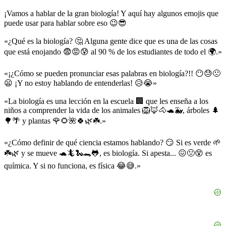
¡Vamos a hablar de la gran biología! Y aquí hay algunos emojis que
puede usar para hablar sobre eso 😉😎
«¿Qué es la biología? 🤔 Alguna gente dice que es una de las cosas
que está enojando 😨😡😰 al 90 % de los estudiantes de todo el 🌍.»
«¡¿Cómo se pueden pronunciar esas palabras en biología?!! 😶😓🙁
😦 ¡Y no estoy hablando de entenderlas! 😥😭»
«La biología es una lección en la escuela 🏢 que les enseña a los
niños a comprender la vida de los animales 🦁🦊🐴🐢🐳, árboles 🌲
🌳🌴 y plantas 🌹🌻🌺🍀🌿☘️.»
«¿Cómo definir de qué ciencia estamos hablando? 😏 Si es verde 🌱
☘️🌿 y se mueve 🐢🦎🐍🐊🐸, es biología. Si apesta... 😖🤢😵 es
química. Y si no funciona, es física 😂😅.»