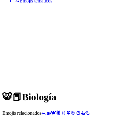
🦄
Emojis temáticos
🐯📕
Biología
Emojis relacionados
🐀
🐋
🐮
🕷️
🧬
🐏
🦌
📒
🐳
🦆