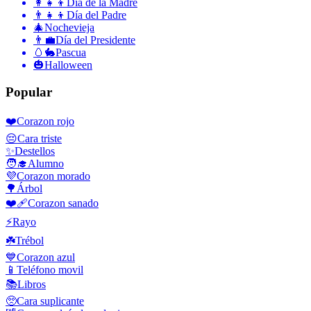
👩‍👧‍👦
Día de la Madre
👨‍👧‍👦
Día del Padre
🎄
Nochevieja
👨‍💼
Día del Presidente
🥚🐇
Pascua
🎃
Halloween
Popular
❤️
Corazon rojo
😔
Cara triste
✨
Destellos
🧑‍🎓
Alumno
💜
Corazon morado
🌳
Árbol
❤️‍🩹
Corazon sanado
⚡
Rayo
☘️
Trébol
💙
Corazon azul
📱
Teléfono movil
📚
Libros
🥺
Cara suplicante