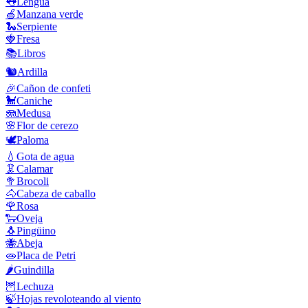
👅
Lengua
🍏
Manzana verde
🐍
Serpiente
🍓
Fresa
📚
Libros
🐿️
Ardilla
🎉
Cañon de confeti
🐩
Caniche
🪼
Medusa
🌸
Flor de cerezo
🕊️
Paloma
💧
Gota de agua
🦑
Calamar
🥦
Brocoli
🐴
Cabeza de caballo
🌹
Rosa
🐑
Oveja
🐧
Pingüino
🐝
Abeja
🧫
Placa de Petri
🌶️
Guindilla
🦉
Lechuza
🍃
Hojas revoloteando al viento