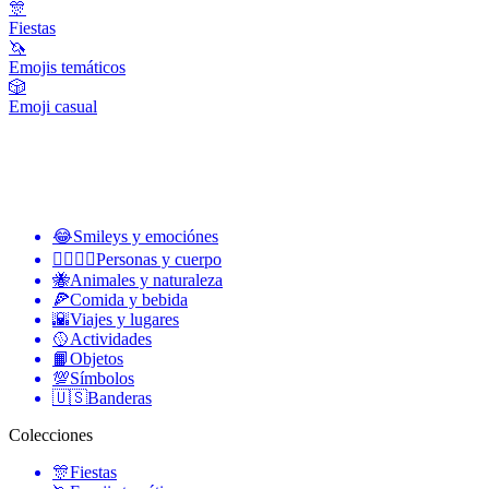
🎊
Fiestas
🦄
Emojis temáticos
🎲
Emoji casual
😂
Smileys y emociónes
👩‍❤️‍💋‍👨
Personas y cuerpo
🐝
Animales y naturaleza
🍕
Comida y bebida
🌇
Viajes y lugares
🥎
Actividades
📙
Objetos
💯
Símbolos
🇺🇸
Banderas
Colecciones
🎊
Fiestas