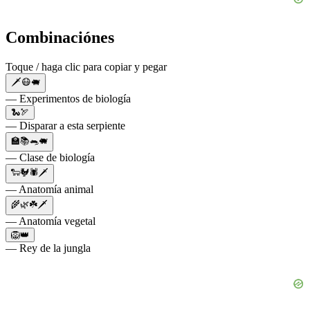
Combinaciónes
Toque / haga clic para copiar y pegar
🗡😷🐖
— Experimentos de biología
🐍🏹
— Disparar a esta serpiente
🏫📚🐀🐖
— Clase de biología
🐑🐓🕷🗡
— Anatomía animal
🌾🌿☘️🗡
— Anatomía vegetal
🦁👑
— Rey de la jungla