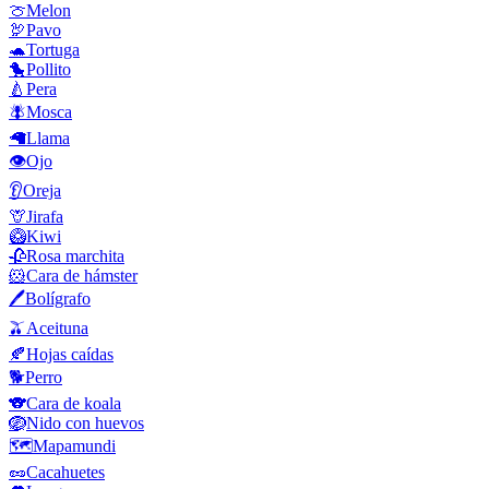
🍈
Melon
🦃
Pavo
🐢
Tortuga
🐤
Pollito
🍐
Pera
🪰
Mosca
🦙
Llama
👁️
Ojo
👂
Oreja
🦒
Jirafa
🥝
Kiwi
🥀
Rosa marchita
🐹
Cara de hámster
🖊️
Bolígrafo
🫒
Aceituna
🍂
Hojas caídas
🐕
Perro
🐨
Cara de koala
🪺
Nido con huevos
🗺️
Mapamundi
🥜
Cacahuetes