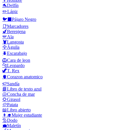
👨
Hombre
🐬
Delfín
✏️
Lápiz
🐦‍⬛
Pájaro Negro
📑
Marcadores
🍆
Berenjena
🪽
Ala
🦞
Langosta
🦅
Águila
🪲
Escarabajo
🦁
Cara de leon
🐆
Leopardo
🦖
T. Rex
🫀
Corazon anatomico
🍉
Sandía
📘
Libro de texto azul
🐚
Concha de mar
🌻
Girasol
🥔
Patata
📖
Libro abierto
👩‍🎓
Mujer estudiante
🦤
Dodo
💼
Maletín