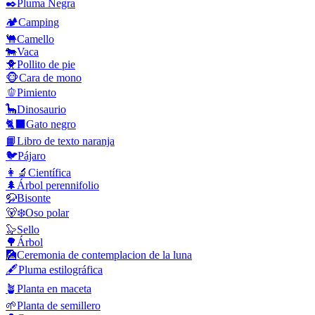
✒️
Pluma Negra
🏕️
Camping
🐫
Camello
🐄
Vaca
🐥
Pollito de pie
🐵
Cara de mono
🫑
Pimiento
🦕
Dinosaurio
🐈‍⬛
Gato negro
📙
Libro de texto naranja
🐦
Pájaro
👩‍🔬
Científica
🌲
Árbol perennifolio
🦬
Bisonte
🐻‍❄️
Oso polar
🦭
Sello
🌳
Árbol
🎑
Ceremonia de contemplacion de la luna
🖋️
Pluma estilográfica
🪴
Planta en maceta
🌱
Planta de semillero