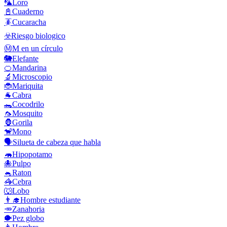
🦜
Loro
📓
Cuaderno
🪳
Cucaracha
☣️
Riesgo biologico
Ⓜ️
M en un círculo
🐘
Elefante
🍊
Mandarina
🔬
Microscopio
🐞
Mariquita
🐐
Cabra
🐊
Cocodrilo
🦟
Mosquito
🦍
Gorila
🐒
Mono
🗣️
Silueta de cabeza que habla
🦛
Hipopotamo
🐙
Pulpo
🐁
Raton
🦓
Cebra
🐺
Lobo
👨‍🎓
Hombre estudiante
🥕
Zanahoria
🐡
Pez globo