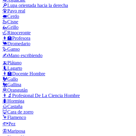
🔎
Lupa orientada hacia la derecha
🦚
Pavo real
🐖
Cerdo
🦢
Cisne
🦗
Grillo
🦏
Rinoceronte
👩‍🏫
Profesora
🐪
Dromedario
🪿
Ganso
✍️
Mano escribiendo
🍌
Plátano
🦎
Lagarto
👨‍🏫
Docente Hombre
🐓
Gallo
🐔
Gallina
🦧
Orangután
👨‍🔬
Profesional De La Ciencia Hombre
🐜
Hormiga
🌰
Castaña
🦊
Cara de zorro
🦩
Flamenco
🐟
Pez
🦋
Mariposa