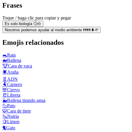
Frases
Toque / haga clic para copiar y pegar
Es solo biología 🙄🐽
Nosotros podemos ayudar al medio ambiente 👫👭🌲🌱
Emojis relacionados
🐀
Rata
🐋
Ballena
🐮
Cara de vaca
🕷️
Araña
🧬
ADN
🐏
Carnero
🦌
Ciervo
📒
Libreta
🐳
Ballena tirando agua
🦆
Pato
🐯
Cara de tigre
🦦
Nutria
🍋
Limon
🐈
Gato