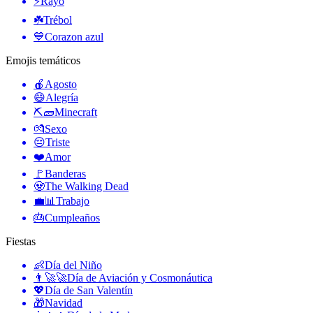
⚡
Rayo
☘️
Trébol
💙
Corazon azul
Emojis temáticos
🍎
Agosto
😄
Alegría
⛏🧱
Minecraft
💏
Sexo
😔
Triste
❤️
Amor
🚩
Banderas
🧟
The Walking Dead
💼📊
Trabajo
🎂
Cumpleaños
Fiestas
👶
Día del Niño
👨‍🚀🚀
Día de Aviación y Cosmonáutica
💖
Día de San Valentín
🎁
Navidad