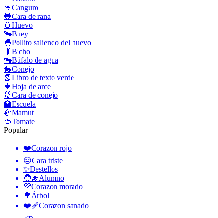
🦘
Canguro
🐸
Cara de rana
🥚
Huevo
🐂
Buey
🐣
Pollito saliendo del huevo
🐛
Bicho
🐃
Búfalo de agua
🐇
Conejo
📗
Libro de texto verde
🍁
Hoja de arce
🐰
Cara de conejo
🏫
Escuela
🦣
Mamut
🍅
Tomate
Popular
❤️
Corazon rojo
😔
Cara triste
✨
Destellos
🧑‍🎓
Alumno
💜
Corazon morado
🌳
Árbol
❤️‍🩹
Corazon sanado