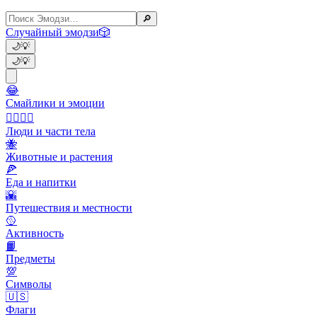
🔎
Случайный эмодзи
🎲
🌙
💡
🌙
💡
😂
Смайлики и эмоции
👩‍❤️‍💋‍👨
Люди и части тела
🐝
Животные и растения
🍕
Еда и напитки
🌇
Путешествия и местности
🥎
Активность
📙
Предметы
💯
Символы
🇺🇸
Флаги