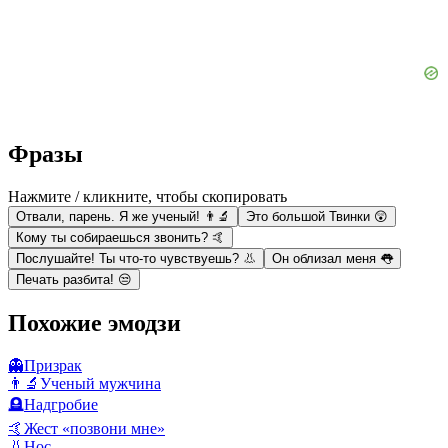
Фразы
Нажмите / кликните, чтобы скопировать
Отвали, парень. Я же ученый! 👨‍🔬
Это большой Твинки 😲
Кому ты собираешься звонить? 🤙
Послушайте! Ты что-то чувствуешь? 👃
Он облизал меня 👅
Печать разбита! 😒
Похожие эмодзи
👻
Призрак
👨‍🔬
Ученый мужчина
🪦
Надгробие
🤙
Жест «позвони мне»
👃
Нос