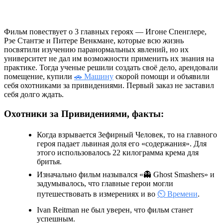
Фильм повествует о 3 главных героях — Игоне Спенглере,
Рэе Стантзе и Питере Венкмане, которые всю жизнь
посвятили изучению паранормальных явлений, но их
университет не дал им возможности применить их знания на
практике. Тогда ученые решили создать своё дело, арендовали
помещение, купили
🚗 Машину
скорой помощи и объявили
себя охотниками за привидениями. Первый заказ не заставил
себя долго ждать.
Охотники за Привидениями, факты:
Когда взрывается Зефирный Человек, то на главного
героя падает львиная доля его «содержания». Для
этого использовалось 22 килограмма крема для
бритья.
Изначально фильм назывался «👻 Ghost Smashers» и
задумывалось, что главные герои могли
путешествовать в измерениях и во
⏲️ Времени
.
Ivan Reitman не был уверен, что фильм станет
успешным.