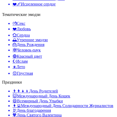
❤️‍🩹
Исцеленное сердце
Тематические эмодзи
💏
Секс
❤️
Любовь
💞
Сердца
🌅
Утренние эмодзи
🎂
День Рождения
🕸️
Человек-паук
🔴
Красный цвет
☪️
Ислам
☀️
Лето
😔
Грустная
Праздники
👨‍👩‍👧‍👦
День Родителей
🐱
Международный День Кошек
😄
Всемирный День Улыбки
👩‍💻
Международный День Солидарности Журналистов
🦃
День благодарения
💖
День Святого Валентина