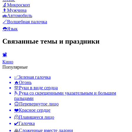
🔬
Микроскоп
👨
Мужчина
🚗
Автомобиль
🪄
Волшебная палочка
👅
Язык
Связанные темы и праздники
📽
Кино
Популярные
✅
Зеленая галочка
🔥
Огонь
🫶
Руки в виде сердца
🫰
Рука со скрещенными указательным и большим
пальцами
🙃
Перевернутое лицо
❤️
Красное сердце
🫠
Плавящееся лицо
✔️
Галочка
🙏
Сложенные вместе ладони