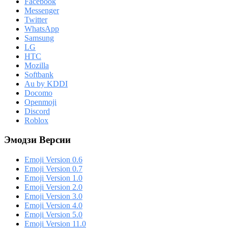
Facebook
Messenger
Twitter
WhatsApp
Samsung
LG
HTC
Mozilla
Softbank
Au by KDDI
Docomo
Openmoji
Discord
Roblox
Эмодзи Версии
Emoji Version 0.6
Emoji Version 0.7
Emoji Version 1.0
Emoji Version 2.0
Emoji Version 3.0
Emoji Version 4.0
Emoji Version 5.0
Emoji Version 11.0