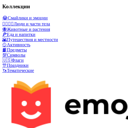
Коллекции
😂
Смайлики и эмоции
👩‍❤️‍💋‍👨
Люди и части тела
🐝
Животные и растения
🍕
Еда и напитки
🌇
Путешествия и местности
🥎
Активность
📙
Предметы
💯
Символы
🇺🇸
Флаги
🎊
Праздники
🦄
Тематические