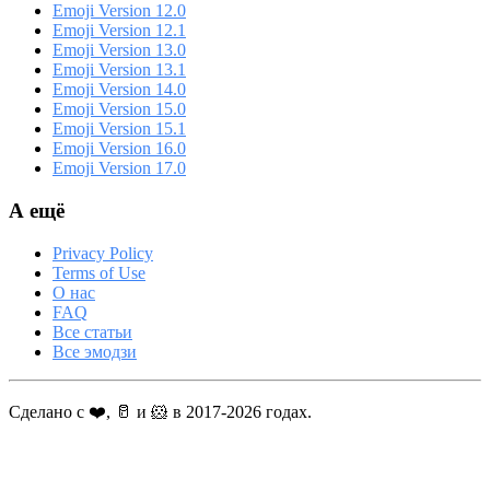
Emoji Version 12.0
Emoji Version 12.1
Emoji Version 13.0
Emoji Version 13.1
Emoji Version 14.0
Emoji Version 15.0
Emoji Version 15.1
Emoji Version 16.0
Emoji Version 17.0
А ещё
Privacy Policy
Terms of Use
О нас
FAQ
Все статьи
Все эмодзи
Сделано с ❤️, 🥛 и 🐹 в 2017-2026 годах.