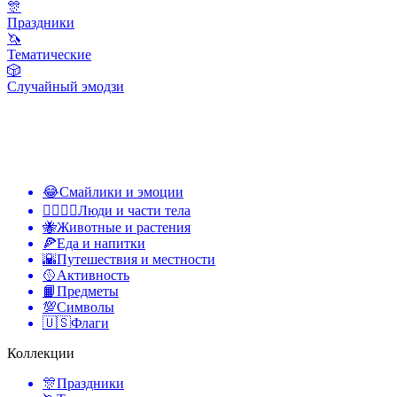
🎊
Праздники
🦄
Тематические
🎲
Случайный эмодзи
😂
Смайлики и эмоции
👩‍❤️‍💋‍👨
Люди и части тела
🐝
Животные и растения
🍕
Еда и напитки
🌇
Путешествия и местности
🥎
Активность
📙
Предметы
💯
Символы
🇺🇸
Флаги
Коллекции
🎊
Праздники