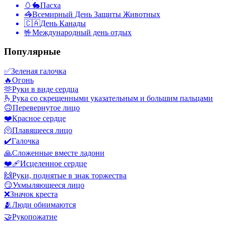
🥚🐇
Пасха
🦓
Всемирный День Защиты Животных
🇨🇦
День Канады
🤟
Международный день отдых
Популярные
✅
Зеленая галочка
🔥
Огонь
🫶
Руки в виде сердца
🫰
Рука со скрещенными указательным и большим пальцами
🙃
Перевернутое лицо
❤️
Красное сердце
🫠
Плавящееся лицо
✔️
Галочка
🙏
Сложенные вместе ладони
❤️‍🩹
Исцеленное сердце
🙌
Руки, поднятые в знак торжества
😏
Ухмыляющееся лицо
❌
Значок креста
🫂
Люди обнимаются
🤝
Рукопожатие