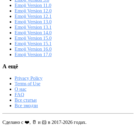
Emoji Version 11.0
Emoji Version 12.0
Emoji Version 12.1
Emoji Version 13.0
Emoji Version 13.1
Emoji Version 14.0
Emoji Version 15.0
Emoji Version 15.1
Emoji Version 16.0
Emoji Version 17.0
А ещё
Privacy Policy
Terms of Use
О нас
FAQ
Все статьи
Все эмодзи
Сделано с ❤️, 🥛 и 🐹 в 2017-2026 годах.