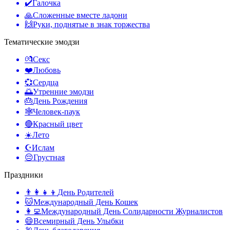
✔️
Галочка
🙏
Сложенные вместе ладони
🙌
Руки, поднятые в знак торжества
Тематические эмодзи
💏
Секс
❤️
Любовь
💞
Сердца
🌅
Утренние эмодзи
🎂
День Рождения
🕸️
Человек-паук
🔴
Красный цвет
☀️
Лето
☪️
Ислам
😔
Грустная
Праздники
👨‍👩‍👧‍👦
День Родителей
🐱
Международный День Кошек
👩‍💻
Международный День Солидарности Журналистов
😄
Всемирный День Улыбки