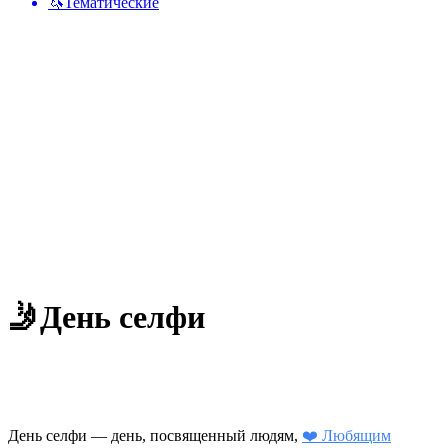
🦄
Тематические
🤳
День селфи
День селфи — день, посвященный людям,
❤️ Любящим