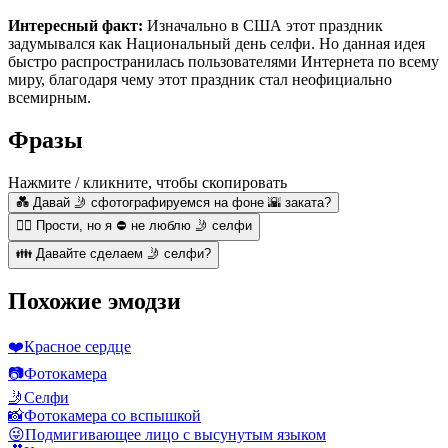
Интересный факт:
Изначально в США этот праздник
задумывался как Национальный день селфи. Но данная идея
быстро распространилась пользователями Интернета по всему
миру, благодаря чему этот праздник стал неофициально
всемирным.
Фразы
Нажмите / кликните, чтобы скопировать
💑 Давай 🤳 сфотографируемся на фоне 🌇 заката?
🙅‍♂️ Прости, но я ⛔ не люблю 🤳 селфи
👪 Давайте сделаем 🤳 селфи?
Похожие эмодзи
❤️
Красное сердце
📷
Фотокамера
🤳
Селфи
📸
Фотокамера со вспышкой
😜
Подмигивающее лицо с высунутым языком