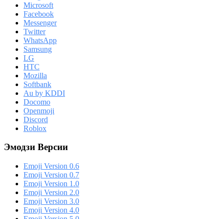
Microsoft
Facebook
Messenger
Twitter
WhatsApp
Samsung
LG
HTC
Mozilla
Softbank
Au by KDDI
Docomo
Openmoji
Discord
Roblox
Эмодзи Версии
Emoji Version 0.6
Emoji Version 0.7
Emoji Version 1.0
Emoji Version 2.0
Emoji Version 3.0
Emoji Version 4.0
Emoji Version 5.0