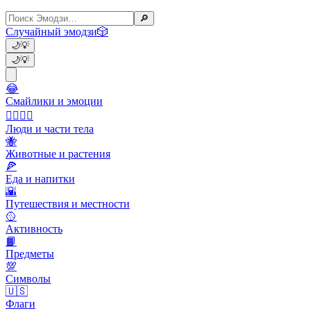
🔎
Случайный эмодзи
🎲
🌙
💡
🌙
💡
😂
Смайлики и эмоции
👩‍❤️‍💋‍👨
Люди и части тела
🐝
Животные и растения
🍕
Еда и напитки
🌇
Путешествия и местности
🥎
Активность
📙
Предметы
💯
Символы
🇺🇸
Флаги