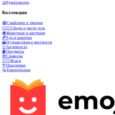
🤝
Рукопожатие
Коллекции
😂
Смайлики и эмоции
👩‍❤️‍💋‍👨
Люди и части тела
🐝
Животные и растения
🍕
Еда и напитки
🌇
Путешествия и местности
🥎
Активность
📙
Предметы
💯
Символы
🇺🇸
Флаги
🎊
Праздники
🦄
Тематические