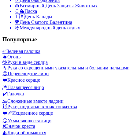
🦃
День благодарения
🦓
Всемирный День Защиты Животных
🥚🐇
Пасха
🇨🇦
День Канады
💖
День Святого Валентина
🤟
Международный день отдых
Популярные
✅
Зеленая галочка
🔥
Огонь
🫶
Руки в виде сердца
🫰
Рука со скрещенными указательным и большим пальцами
🙃
Перевернутое лицо
❤️
Красное сердце
🫠
Плавящееся лицо
✔️
Галочка
🙏
Сложенные вместе ладони
🙌
Руки, поднятые в знак торжества
❤️‍🩹
Исцеленное сердце
😏
Ухмыляющееся лицо
❌
Значок креста
🫂
Люди обнимаются