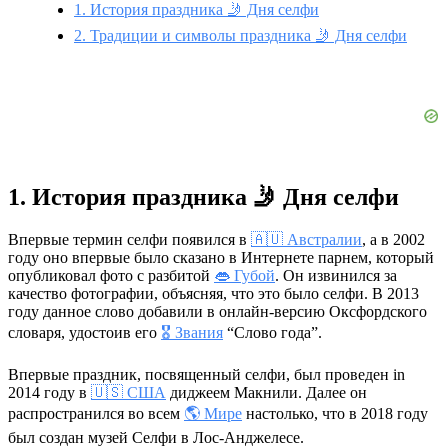
1. История праздника 🤳 Дня селфи
2. Традиции и символы праздника 🤳 Дня селфи
1. История праздника 🤳 Дня селфи
Впервые термин селфи появился в
🇦🇺 Австралии
, а в 2002
году оно впервые было сказано в Интернете парнем, который
опубликовал фото с разбитой
👄 Губой
. Он извинился за
качество фотографии, объясняя, что это было селфи. В 2013
году данное слово добавили в онлайн-версию Оксфордского
словаря, удостоив его
🎖 Звания
“Слово года”.
Впервые праздник, посвященный селфи, был проведен in
2014 году в
🇺🇸 США
диджеем Макнили. Далее он
распространился во всем
🌎 Мире
настолько, что в 2018 году
был создан музей Селфи в Лос-Анджелесе.