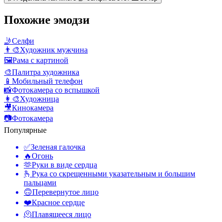
Похожие эмодзи
🤳
Селфи
👨‍🎨
Художник мужчина
🖼️
Рама с картиной
🎨
Палитра художника
📱
Мобильный телефон
📸
Фотокамера со вспышкой
👩‍🎨
Художница
🎥
Кинокамера
📷
Фотокамера
Популярные
✅
Зеленая галочка
🔥
Огонь
🫶
Руки в виде сердца
🫰
Рука со скрещенными указательным и большим
пальцами
🙃
Перевернутое лицо
❤️
Красное сердце
🫠
Плавящееся лицо