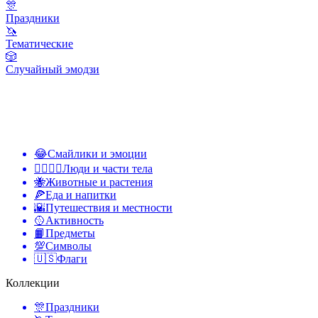
🎊
Праздники
🦄
Тематические
🎲
Случайный эмодзи
😂
Смайлики и эмоции
👩‍❤️‍💋‍👨
Люди и части тела
🐝
Животные и растения
🍕
Еда и напитки
🌇
Путешествия и местности
🥎
Активность
📙
Предметы
💯
Символы
🇺🇸
Флаги
Коллекции
🎊
Праздники