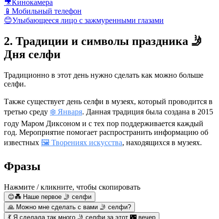
🎥
Кинокамера
📱
Мобильный телефон
😊
Улыбающееся лицо с зажмуренными глазами
2. Традиции и символы праздника 🤳
Дня селфи
Традиционно в этот день нужно сделать как можно больше
селфи.
Также существует день селфи в музеях, который проводится в
третью среду
❄️ Января
. Данная традиция была создана в 2015
году Маром Диксоном и с тех пор поддерживается каждый
год. Мероприятие помогает распространить информацию об
известных
🖼 Творениях искусства
, находящихся в музеях.
Фразы
Нажмите / кликните, чтобы скопировать
😊💑 Наше первое 🤳 селфи
🙏 Можно мне сделать с вами 🤳 селфи?
💃 Я сделала так много 🤳 селфи за этот 🌃 вечер